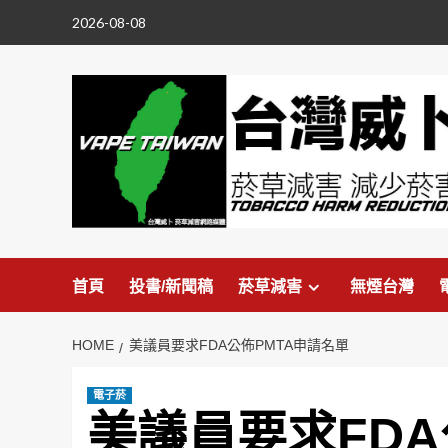
Skip
2026-08-08
to
content
首頁
投書/新聞稿
菸草減害
無煙台灣
HOME
美議員要求FDA公佈PMTA申請名單
電子菸
美議員要求FDA