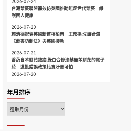
2026-07-24
台灣禁菸聯盟籲效仿英國推動無煙世代禁菸 維
護國人健康
2026-07-23
賴清德祝賀英國新首相柏南 王郁揚:先讓台灣
《菸害防制法》與英國接軌
2026-07-21
香菸含苯駢芘致癌 綠白合修法禁無苯駢芘的電子
菸 遭批錯誤政策比貪汙更可怕
2026-07-20
年月排序
年
月
排
序