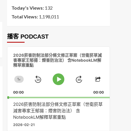
Today's Views:
132
Total Views:
1,198,011
播客 PODCAST
音
2026菸害防制法部分條文修正草案（世衛菸草減
訊
害專家王郁揚：煙害防治法） 含NotebookLM解
播
釋草案重點
放
器
1
x
Skip
Jump
Change
Play
Share
Playback
This
Pause
Backward
Forward
00:00
Rate
00:00
Episode
2026菸害防制法部分條文修正草案（世衛菸草
減害專家王郁揚：煙害防治法） 含
NotebookLM解釋草案重點
2026-02-21