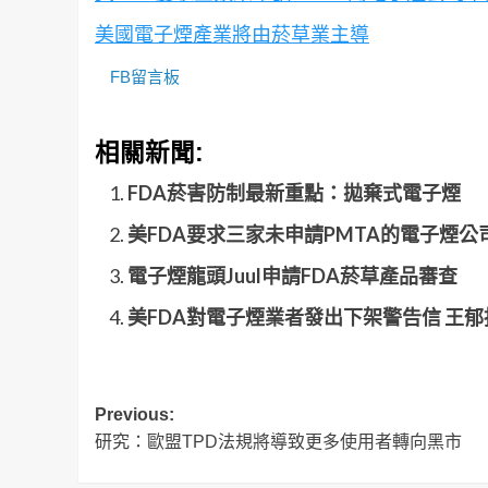
美國電子煙產業將由菸草業主導
FB留言板
相關新聞:
FDA菸害防制最新重點：拋棄式電子煙
美FDA要求三家未申請PMTA的電子煙公
電子煙龍頭Juul申請FDA菸草產品審查
美FDA對電子煙業者發出下架警告信 王郁
Post
Previous:
研究：歐盟TPD法規將導致更多使用者轉向黑市
navigation