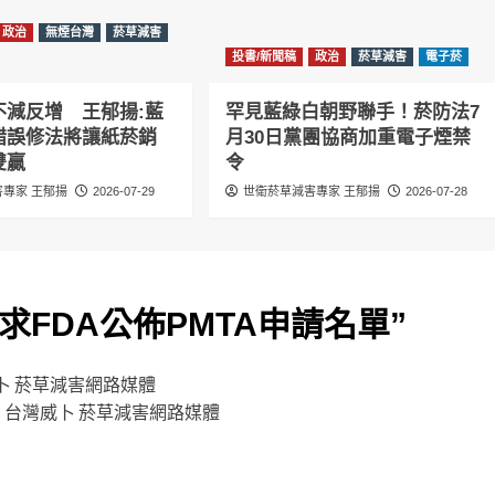
政治
無煙台灣
菸草減害
投書/新聞稿
政治
菸草減害
電子菸
不減反增 王郁揚:藍
罕見藍綠白朝野聯手！菸防法7
錯誤修法將讓紙菸銷
月30日黨團協商加重電子煙禁
雙贏
令
專家 王郁揚
2026-07-29
世衛菸草減害專家 王郁揚
2026-07-28
求FDA公佈PMTA申請名單
”
台灣威卜 菸草減害網路媒體
權 | 台灣威卜 菸草減害網路媒體