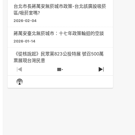
台北市長蔣萬安無菸城市政策-台北該廣設吸菸
區/吸菸室嗎?
2026-02-04
蔣萬安臺北無菸城市：十七年政策輪迴的空談
2026-01-14
《從核說起》民眾黨823公投特展 號召500萬
票展現台灣民意
2025-08-11
Previous
Show
Next
Episode
Episodes
Episode
Show
大罷免凸 <726,823反罷免主題曲> #大展鴻圖
List
Podcast
2025-07-05
Information
دليل مناصرة السجائر الإلكترونية: التاريخ الخفي
للحد من أضرار التبغ من قبل وزارة الصحة والرعاية
الاجتماعية #Fahad Al-Jalajel #فهد بن
عبدالرحمن الجلاجل #Sania Nishtar #ثانیہ نشتر;
2025-05-17