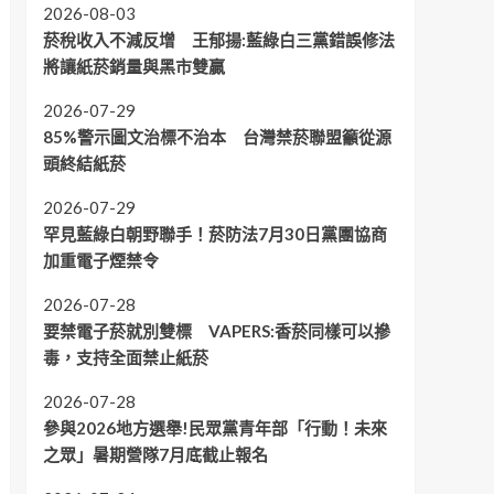
2026-08-03
菸稅收入不減反增 王郁揚:藍綠白三黨錯誤修法
將讓紙菸銷量與黑市雙贏
2026-07-29
85%警示圖文治標不治本 台灣禁菸聯盟籲從源
頭終結紙菸
2026-07-29
罕見藍綠白朝野聯手！菸防法7月30日黨團協商
加重電子煙禁令
2026-07-28
要禁電子菸就別雙標 VAPERS:香菸同樣可以摻
毒，支持全面禁止紙菸
2026-07-28
參與2026地方選舉!民眾黨青年部「行動！未來
之眾」暑期營隊7月底截止報名