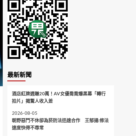
最新新聞
酒店紅牌週賺20萬！AV女優喬喬爆黑幕「轉行
拍片」揭驚人收入差
2026-08-05
朝野惡鬥不休卻為菸防法迅速合作 王郁揚:修法
速度快得不尋常