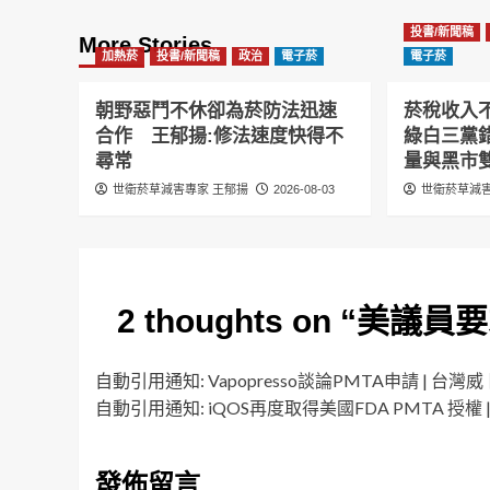
投書/新聞稿
More Stories
加熱菸
投書/新聞稿
政治
電子菸
電子菸
朝野惡鬥不休卻為菸防法迅速
菸稅收入
合作 王郁揚:修法速度快得不
綠白三黨
尋常
量與黑市
世衛菸草減害專家 王郁揚
2026-08-03
世衛菸草減害
2 thoughts on “
美議員要
自動引用通知:
Vapopresso談論PMTA申請 | 
自動引用通知:
iQOS再度取得美國FDA PMTA 授
發佈留言