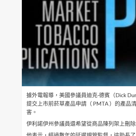
據外電報導，美國參議員迪克·德賓（Dick D
提交上市前菸草產品申請（ PMTA ）的產
害。
伊利諾伊州參議員還希望從商品陳列架上刪除未
他表示，經過數年的延遲規管監督，這助長了青