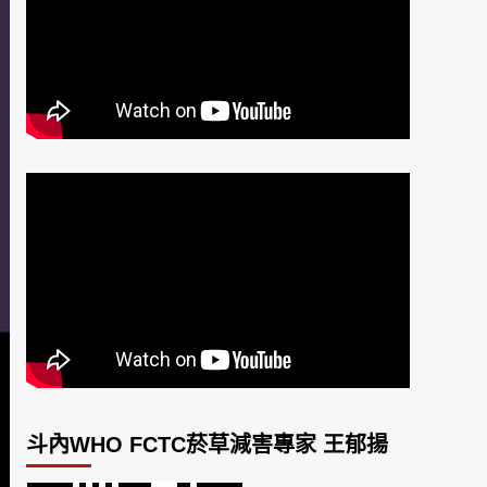
斗內WHO FCTC菸草減害專家 王郁揚