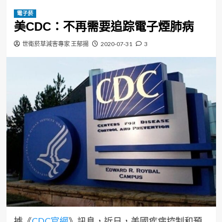
電子菸
美CDC：不再需要追踪電子煙肺病
世衛菸草減害專家 王郁揚
2020-07-31
3
據《
CDC官網
》訊息，近日，美國疾病控制和預