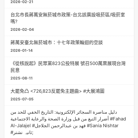
2026-02-21
台北市長蔣萬安無菸城市政策-台北該廣設吸菸區/吸菸室
嗎?
2026-02-04
蔣萬安臺北無菸城市：十七年政策輪迴的空談
2026-01-14
《從核說起》民眾黨823公投特展 號召500萬票展現台灣
民意
2025-08-11
大罷免凸 <726,823反罷免主題曲> #大展鴻圖
2025-07-05
دليل مناصرة السجائر الإلكترونية: التاريخ الخفي للحد من
أضرار التبغ من قبل وزارة الصحة والرعاية الاجتماعية #Fahad
Al-Jalajel #فهد بن عبدالرحمن الجلاجل #Sania Nishtar
#ثانیہ نشتر;