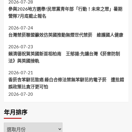
2026-07-28
參與2026地方選舉!民眾黨青年部「行動！未來之眾」暑期
營隊7月底截止報名
2026-07-24
台灣禁菸聯盟籲效仿英國推動無煙世代禁菸 維護國人健康
2026-07-23
賴清德祝賀英國新首相柏南 王郁揚:先讓台灣《菸害防制
法》與英國接軌
2026-07-21
香菸含苯駢芘致癌 綠白合修法禁無苯駢芘的電子菸 遭批錯
誤政策比貪汙更可怕
2026-07-20
年月排序
年