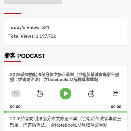
月
排
序
Today's Views:
381
Total Views:
1,197,722
播客 PODCAST
音
2026菸害防制法部分條文修正草案（世衛菸草減害專家王郁
訊
揚：煙害防治法） 含NotebookLM解釋草案重點
播
放
1
器
x
Skip
Jump
Change
Play
Shar
Playback
This
Pause
Backward
Forward
00:00
Rate
00:00
Episo
2026菸害防制法部分條文修正草案（世衛菸草減害專家王
郁揚：煙害防治法） 含NotebookLM解釋草案重點