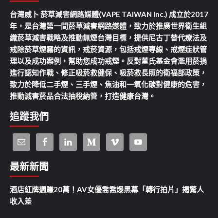
台灣威卜 菸草減害網路媒體(VAPE TAIWAN Inc.) 成立於2017
年，是台灣第一間菸草減害網路媒體，致力於推廣世界衛生組
織菸草減害戰略及推動無煙台灣目標，提供尼古丁替代療法及
戒除菸草煙霧的資訊，戒菸資源，包括戒煙專線、戒煙症狀管
理以及成功案例，幫助您成功戒煙。反對董氏基金會濫用菸捐
進行認知作戰、修正吸菸救健保、吸菸救長照的衛福部政策，
致力於降低二手煙、三手煙、焦油和一氧化碳對健康的危害，
推動減害菸品合法抽稅納管，打造健康台灣。
追蹤我們
最新新聞
酒店紅牌週賺20萬！AV女優喬喬爆黑幕「轉行拍片」揭驚人
收入差