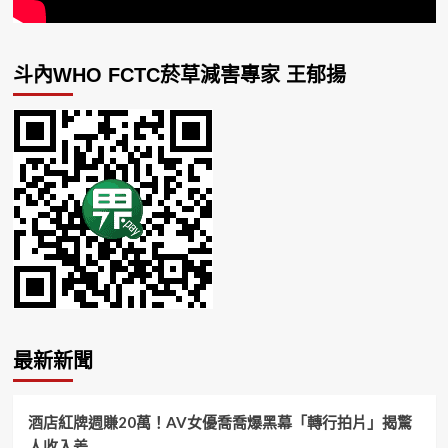
斗內WHO FCTC菸草減害專家 王郁揚
最新新聞
酒店紅牌週賺20萬！AV女優喬喬爆黑幕「轉行拍片」揭驚
人收入差