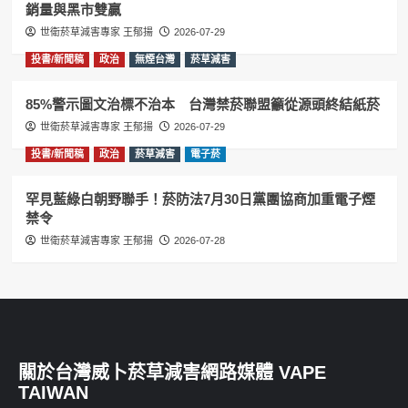
銷量與黑市雙贏
世衛菸草減害專家 王郁揚
2026-07-29
投書/新聞稿
政治
無煙台灣
菸草減害
85%警示圖文治標不治本 台灣禁菸聯盟籲從源頭終結紙菸
世衛菸草減害專家 王郁揚
2026-07-29
投書/新聞稿
政治
菸草減害
電子菸
罕見藍綠白朝野聯手！菸防法7月30日黨團協商加重電子煙
禁令
世衛菸草減害專家 王郁揚
2026-07-28
關於台灣威卜菸草減害網路媒體 VAPE
TAIWAN