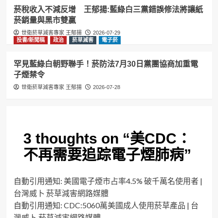
菸稅收入不減反增 王郁揚:藍綠白三黨錯誤修法將讓紙
菸銷量與黑市雙贏
世衛菸草減害專家 王郁揚
2026-07-29
投書/新聞稿
政治
菸草減害
電子菸
罕見藍綠白朝野聯手！菸防法7月30日黨團協商加重電
子煙禁令
世衛菸草減害專家 王郁揚
2026-07-28
3 thoughts on “
美CDC：
不再需要追踪電子煙肺病
”
自動引用通知:
美國電子煙市占率4.5% 破千萬名使用者 |
台灣威卜 菸草減害網路媒體
自動引用通知:
CDC:5060萬美國成人使用菸草產品 | 台
灣威卜 菸草減害網路媒體