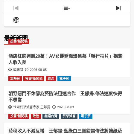
Previous
Show
Next
Episode
Episodes
Episo
Show
List
Podcast
Information
最新新聞
投書/新聞稿
酒店紅牌週賺20萬！AV女優喬喬爆黑幕「轉行拍片」揭驚
人收入差
編輯部
2026-08-05
加熱菸
投書/新聞稿
政治
電子菸
朝野惡鬥不休卻為菸防法迅速合作 王郁揚:修法速度快得
不尋常
世衛菸草減害專家 王郁揚
2026-08-03
投書/新聞稿
政治
無煙台灣
菸草減害
電子菸
菸稅收入不減反增 王郁揚:藍綠白三黨錯誤修法將讓紙菸