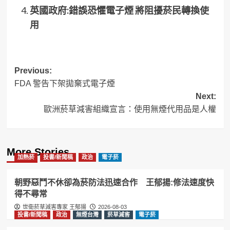
英國政府:錯誤恐懼電子煙 將阻擾菸民轉換使
用
Post
Previous:
FDA 警告下架拋棄式電子煙
navigation
Next:
歐洲菸草減害組織宣言：使用無煙代用品是人權
More Stories
加熱菸
投書/新聞稿
政治
電子菸
朝野惡鬥不休卻為菸防法迅速合作 王郁揚:修法速度快
得不尋常
世衛菸草減害專家 王郁揚
2026-08-03
投書/新聞稿
政治
無煙台灣
菸草減害
電子菸