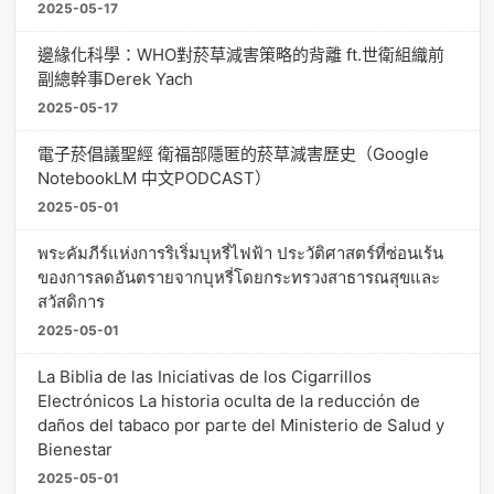
2025-05-17
邊緣化科學：WHO對菸草減害策略的背離 ft.世衛組織前
副總幹事Derek Yach
2025-05-17
電子菸倡議聖經 衛福部隱匿的菸草減害歷史（Google
NotebookLM 中文PODCAST）
2025-05-01
พระคัมภีร์แห่งการริเริ่มบุหรี่ไฟฟ้า ประวัติศาสตร์ที่ซ่อนเร้น
ของการลดอันตรายจากบุหรี่โดยกระทรวงสาธารณสุขและ
สวัสดิการ
2025-05-01
La Biblia de las Iniciativas de los Cigarrillos
Electrónicos La historia oculta de la reducción de
daños del tabaco por parte del Ministerio de Salud y
Bienestar
2025-05-01