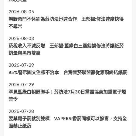
2026-08-05
朝野惡鬥不休卻為菸防法迅速合作 王郁揚:修法速度快得
不尋常
2026-08-03
菸稅收入不減反增 王郁揚:藍綠白三黨錯誤修法將讓紙菸
銷量與黑市雙贏
2026-07-29
85%警示圖文治標不治本 台灣禁菸聯盟籲從源頭終結紙菸
2026-07-29
罕見藍綠白朝野聯手！菸防法7月30日黨團協商加重電子煙
禁令
2026-07-28
要禁電子菸就別雙標 VAPERS:香菸同樣可以摻毒，支持全
面禁止紙菸