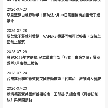
2026-07-29
罕見藍綠白朝野聯手！菸防法7月30日黨團協商加重電子煙
禁令
2026-07-28
要禁電子菸就別雙標 VAPERS:香菸同樣可以摻毒，支持全
面禁止紙菸
2026-07-28
參與2026地方選舉!民眾黨青年部「行動！未來之眾」暑期
營隊7月底截止報名
2026-07-24
台灣禁菸聯盟籲效仿英國推動無煙世代禁菸 維護國人健康
2026-07-23
賴清德祝賀英國新首相柏南 王郁揚:先讓台灣《菸害防制
法》與英國接軌