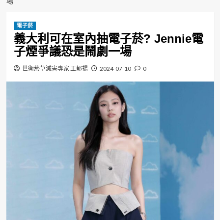
場
電子菸
義大利可在室內抽電子菸? Jennie電
子煙爭議恐是鬧劇一場
世衛菸草減害專家 王郁揚
2024-07-10
0