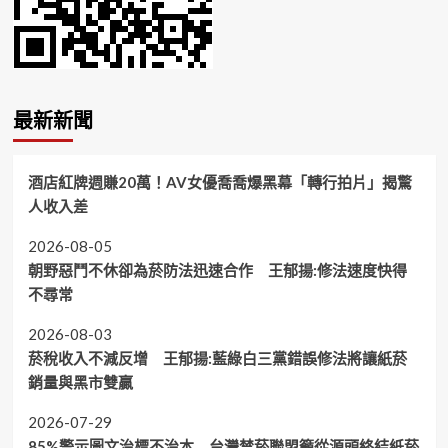
最新新聞
酒店紅牌週賺20萬！AV女優喬喬爆黑幕「轉行拍片」揭驚
人收入差
2026-08-05
朝野惡鬥不休卻為菸防法迅速合作 王郁揚:修法速度快得
不尋常
2026-08-03
菸稅收入不減反增 王郁揚:藍綠白三黨錯誤修法將讓紙菸
銷量與黑市雙贏
2026-07-29
85%警示圖文治標不治本 台灣禁菸聯盟籲從源頭終結紙菸