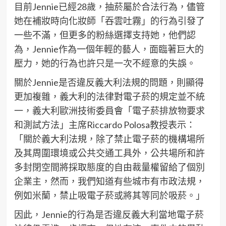
目前Jennie已經28歲，抽菸屬於合法行為，儘管
她在補妝時向化妝師「吞雲吐霧」的行為引發了
一些不滿，但更多的粉絲選擇支持她，他們認
為，Jennie作為一個年輕的藝人，面臨著巨大的
壓力，她的行為也許只是一次不經意的失誤。
關於Jennie是否違反義大利法規的問題，則顯得
更加複雜，義大利的法律對電子菸的規定並不統
一，義大利歐洲技術委員會「電子菸排放物要求
和測試方法」主席Riccardo Polosa教授表示：
「關於義大利法規，除了禁止電子菸的機構場所
及其周圍環境或公共交通工具外，公共場所和許
多封閉空間將採取態度的自由裁量權留給了個別
企業主，然而，我們知道有些城市有市政法規，
例如米蘭，禁止吸電子菸或將其等同於吸菸。」
因此，Jennie的行為是否違反義大利當地電子菸