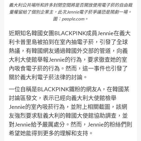
義大利公共場所和許多封閉空間將是否開放使用電子菸的自由裁
量權留給了個別企業主，此次Jennie電子菸爭議恐是鬧劇一場。
圖：people.com。
近期知名韓國女團BLACKPINK成員Jennie在義大
利卡普里島被拍到在室內抽電子菸，引發了全球
熱議，有韓國網友通過韓國外交部的管道，向義
大利大使館舉報Jennie的行為，要求徹查她的室
內吸食電子菸的行為。然而，這一事件也引發了
關於義大利電子菸法律的討論。
一位自稱是BLACKPINK鐵粉的網友A，在韓國某
討論區發文，表示已經向義大利大使館檢舉
Jennie的室內吸菸行為，並附上相關截圖，該網
友強烈要求駐義大利的韓國大使館協助調查，並
對Jennie給予嚴厲處分。然而，Jennie的粉絲們則
希望她能得到更多的理解和支持。