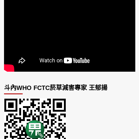
斗內WHO FCTC菸草減害專家 王郁揚