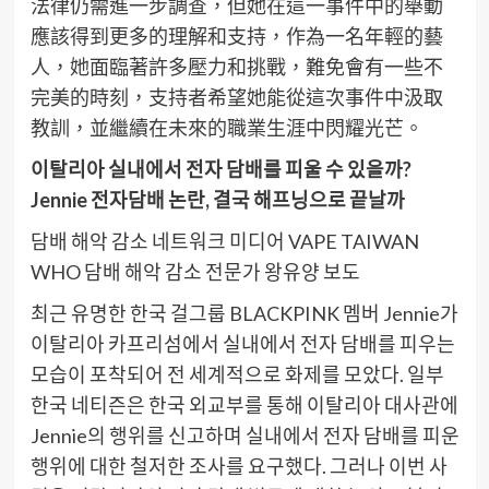
法律仍需進一步調查，但她在這一事件中的舉動
應該得到更多的理解和支持，作為一名年輕的藝
人，她面臨著許多壓力和挑戰，難免會有一些不
完美的時刻，支持者希望她能從這次事件中汲取
教訓，並繼續在未來的職業生涯中閃耀光芒。
이탈리아 실내에서 전자 담배를 피울 수 있을까?
Jennie 전자담배 논란, 결국 해프닝으로 끝날까
담배 해악 감소 네트워크 미디어 VAPE TAIWAN
WHO 담배 해악 감소 전문가 왕유양 보도
최근 유명한 한국 걸그룹 BLACKPINK 멤버 Jennie가
이탈리아 카프리섬에서 실내에서 전자 담배를 피우는
모습이 포착되어 전 세계적으로 화제를 모았다. 일부
한국 네티즌은 한국 외교부를 통해 이탈리아 대사관에
Jennie의 행위를 신고하며 실내에서 전자 담배를 피운
행위에 대한 철저한 조사를 요구했다. 그러나 이번 사