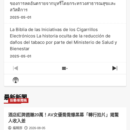
ของการลดอันตรายจากบุหรี่โดยกระทรวงสาธารณสุขและ
สวัสดิการ
2025-05-01
La Biblia de las Iniciativas de los Cigarrillos
Electrónicos La historia oculta de la reducción de
daños del tabaco por parte del Ministerio de Salud y
Bienestar
2025-05-01
Previous
Show
Next
Episode
Episodes
Episo
Show
List
Podcast
Information
最新新聞
投書/新聞稿
酒店紅牌週賺20萬！AV女優喬喬爆黑幕「轉行拍片」揭驚
人收入差
編輯部
2026-08-05