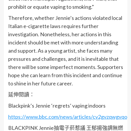
prohibit or equate vaping to smoking.”
Therefore, whether Jennie’s actions violated local
Italian e-cigarette laws requires further
investigation. Nonetheless, her actions in this
incident should be met with more understanding
and support. As a young artist, she faces many
pressures and challenges, and it is inevitable that
there will be some imperfect moments. Supporters
hope she can learn from this incident and continue
to shine in her future career.
延伸閱讀：
Blackpink’s Jennie ‘regrets’ vaping indoors
https://www.bbc.com/news/articles/cv2gvzqwgvqo
BLACKPINK Jennie抽電子菸惹議 王郁揚強調無燃