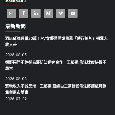
追蹤我們
最新新聞
酒店紅牌週賺20萬！AV女優喬喬爆黑幕「轉行拍片」揭驚人
收入差
2026-08-05
朝野惡鬥不休卻為菸防法迅速合作 王郁揚:修法速度快得不
尋常
2026-08-03
菸稅收入不減反增 王郁揚:藍綠白三黨錯誤修法將讓紙菸銷
量與黑市雙贏
2026-07-29