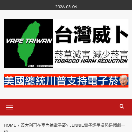
Skip
2026-08-06
to
content
Primary
Menu
HOME
義大利可在室內抽電子菸? JENNIE電子煙爭議恐是鬧劇一