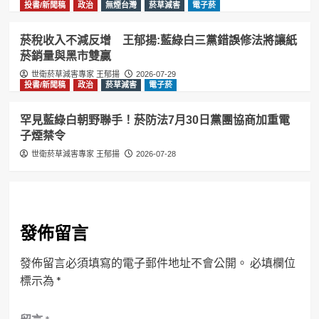
投書/新聞稿
政治
無煙台灣
菸草減害
電子菸
菸稅收入不減反增 王郁揚:藍綠白三黨錯誤修法將讓紙
菸銷量與黑市雙贏
世衛菸草減害專家 王郁揚
2026-07-29
投書/新聞稿
政治
菸草減害
電子菸
罕見藍綠白朝野聯手！菸防法7月30日黨團協商加重電
子煙禁令
世衛菸草減害專家 王郁揚
2026-07-28
發佈留言
發佈留言必須填寫的電子郵件地址不會公開。
必填欄位
標示為
*