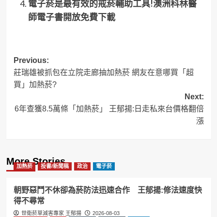
電子菸是最有效的戒菸輔助工具!澳洲科林醫
師電子書開放免費下載
Post
Previous:
莊瑞雄被抓包在立院走廊抽加熱菸 網友在意哪買「超
navigation
買」加熱菸?
Next:
6年查獲8.5萬條「加熱菸」 王郁揚:日走私來台價格翻倍
漲
More Stories
加熱菸
投書/新聞稿
政治
電子菸
朝野惡鬥不休卻為菸防法迅速合作 王郁揚:修法速度快
得不尋常
世衛菸草減害專家 王郁揚
2026-08-03