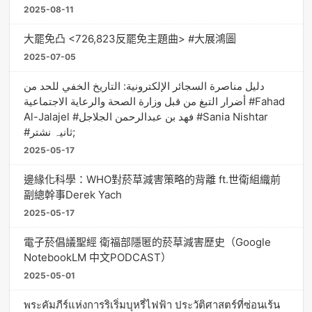
2025-08-11
大罷免凸 <726,823反罷免主題曲> #大展鴻圖
2025-07-05
دليل مناصرة السجائر الإلكترونية: التاريخ الخفي للحد من
أضرار التبغ من قبل وزارة الصحة والرعاية الاجتماعية #Fahad
Al-Jalajel #فهد بن عبدالرحمن الجلاجل #Sania Nishtar
#ثانیہ نشتر;
2025-05-17
邊緣化科學：WHO對菸草減害策略的背離 ft.世衛組織前
副總幹事Derek Yach
2025-05-17
電子菸倡議聖經 衛福部隱匿的菸草減害歷史（Google
NotebookLM 中文PODCAST）
2025-05-01
พระคัมภีร์แห่งการริเริ่มบุหรี่ไฟฟ้า ประวัติศาสตร์ที่ซ่อนเร้น