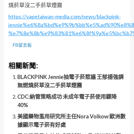
燒菸草沒二手菸草煙霧
https://vapetaiwan-media.com/news/blackpink-
jennie%e6%8a%bd%e9%9b%bb%e5%ad%90%e8%
%e7%8e%8b%e9%83%81%e6%8f%9a%e5%bc%b7
FB留言板
相關新聞:
BLACKPINK Jennie抽電子菸惹議 王郁揚強調
無燃燒菸草沒二手菸草煙霧
CDC:納管策略成功 未成年電子菸使用驟降
40%
美國藥物濫用研究所主任Nora Volkow:歐洲數
據顯示電子菸有好處