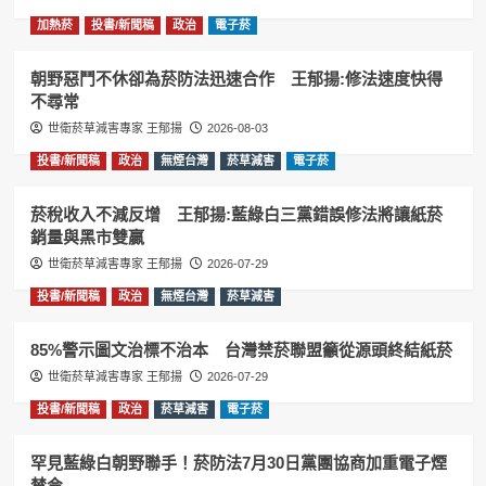
加熱菸
投書/新聞稿
政治
電子菸
朝野惡鬥不休卻為菸防法迅速合作 王郁揚:修法速度快得
不尋常
世衛菸草減害專家 王郁揚
2026-08-03
投書/新聞稿
政治
無煙台灣
菸草減害
電子菸
菸稅收入不減反增 王郁揚:藍綠白三黨錯誤修法將讓紙菸
銷量與黑市雙贏
世衛菸草減害專家 王郁揚
2026-07-29
投書/新聞稿
政治
無煙台灣
菸草減害
85%警示圖文治標不治本 台灣禁菸聯盟籲從源頭終結紙菸
世衛菸草減害專家 王郁揚
2026-07-29
投書/新聞稿
政治
菸草減害
電子菸
罕見藍綠白朝野聯手！菸防法7月30日黨團協商加重電子煙
禁令