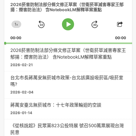
2026菸害防制法部分條文修正草案（世衛菸草減害專家王郁
訊
揚：煙害防治法） 含NotebookLM解釋草案重點
播
放
1
器
x
Skip
Jump
Change
Play
Shar
Playback
This
Pause
Backward
Forward
00:00
Rate
00:00
Episo
2026菸害防制法部分條文修正草案（世衛菸草減害專家王
郁揚：煙害防治法） 含NotebookLM解釋草案重點
2026-02-21
台北市長蔣萬安無菸城市政策-台北該廣設吸菸區/吸菸室
嗎?
2026-02-04
蔣萬安臺北無菸城市：十七年政策輪迴的空談
2026-01-14
《從核說起》民眾黨823公投特展 號召500萬票展現台灣
民意