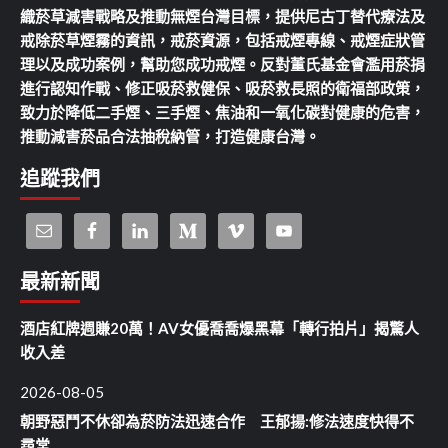
織菸草減害戰略及推動無煙台灣目標，提供尼古丁替代療法及
戒除菸草煙霧的資訊，戒菸資源，包括戒煙專線、戒煙症狀管
理以及成功案例，幫助您成功戒煙。反對董氏基金會濫用菸捐
進行認知作戰、修正吸菸救健保、吸菸救長照的衛福部政策，
致力於降低二手煙、三手煙、焦油和一氧化碳對健康的危害，
推動減害菸品合法抽稅納管，打造健康台灣。
追蹤我們
最新新聞
酒店紅牌週賺20萬！AV女優喬喬爆黑幕「轉行拍片」揭驚人
收入差
2026-08-05
朝野惡鬥不休卻為菸防法迅速合作 王郁揚:修法速度快得不
尋常