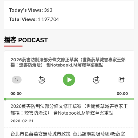
Today's Views:
363
Total Views:
1,197,704
播客 PODCAST
音
2026菸害防制法部分條文修正草案（世衛菸草減害專家王郁
訊
揚：煙害防治法） 含NotebookLM解釋草案重點
播
放
1
器
x
Skip
Jump
Change
Play
Shar
Playback
This
Pause
Backward
Forward
00:00
Rate
00:00
Episo
2026菸害防制法部分條文修正草案（世衛菸草減害專家王
郁揚：煙害防治法） 含NotebookLM解釋草案重點
2026-02-21
台北市長蔣萬安無菸城市政策-台北該廣設吸菸區/吸菸室