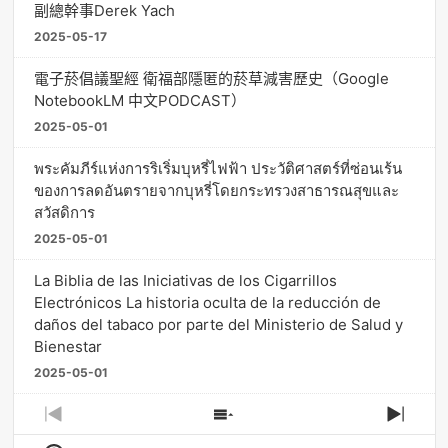
副總幹事Derek Yach
2025-05-17
電子菸倡議聖經 衛福部隱匿的菸草減害歷史（Google
NotebookLM 中文PODCAST）
2025-05-01
พระคัมภีร์แห่งการริเริ่มบุหรี่ไฟฟ้า ประวัติศาสตร์ที่ซ่อนเร้น
ของการลดอันตรายจากบุหรี่โดยกระทรวงสาธารณสุขและ
สวัสดิการ
2025-05-01
La Biblia de las Iniciativas de los Cigarrillos
Electrónicos La historia oculta de la reducción de
daños del tabaco por parte del Ministerio de Salud y
Bienestar
2025-05-01
Previous
Show
Next
Episode
Episodes
Episo