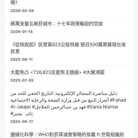
嗎?
2026-02-04
蔣萬安臺北無菸城市：十七年政策輪迴的空談
2026-01-14
《從核說起》民眾黨823公投特展 號召500萬票展現台灣
民意
2025-08-11
大罷免凸 <726,823反罷免主題曲> #大展鴻圖
2025-07-05
دليل مناصرة السجائر الإلكترونية: التاريخ الخفي للحد من
أضرار التبغ من قبل وزارة الصحة والرعاية الاجتماعية #Fahad
Al-Jalajel #فهد بن عبدالرحمن الجلاجل #Sania Nishtar
#ثانیہ نشتر;
2025-05-17
邊緣化科學：WHO對菸草減害策略的背離 ft.世衛組織前