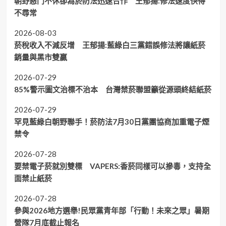
朝野惡鬥不休卻為菸防法迅速合作 王郁揚:修法速度快得
不尋常
2026-08-03
菸稅收入不減反增 王郁揚:藍綠白三黨錯誤修法將讓紙菸
銷量與黑市雙贏
2026-07-29
85%警示圖文治標不治本 台灣禁菸聯盟籲從源頭終結紙菸
2026-07-29
罕見藍綠白朝野聯手！菸防法7月30日黨團協商加重電子煙
禁令
2026-07-28
要禁電子菸就別雙標 VAPERS:香菸同樣可以摻毒，支持全
面禁止紙菸
2026-07-28
參與2026地方選舉!民眾黨青年部「行動！未來之眾」暑期
營隊7月底截止報名