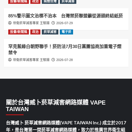
投書/新聞稿
政治
無煙台灣
菸草減害
85%警示圖文治標不治本 台灣禁菸聯盟籲從源頭終結紙菸
世衛菸草減害專家 王郁揚
2026-07-29
投書/新聞稿
政治
菸草減害
電子菸
罕見藍綠白朝野聯手！菸防法7月30日黨團協商加重電子煙
禁令
世衛菸草減害專家 王郁揚
2026-07-28
關於台灣威卜菸草減害網路媒體 VAPE
TAIWAN
台灣威卜 菸草減害網路媒體(VAPE TAIWAN Inc.) 成立於2017
年，是台灣第一間菸草減害網路媒體，致力於推廣世界衛生組