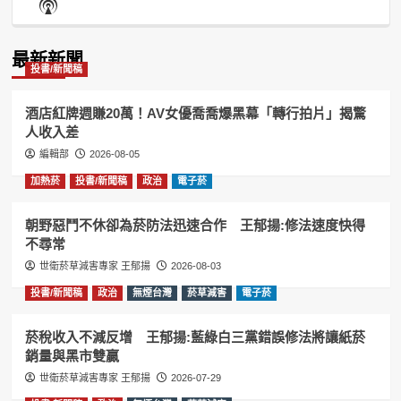
Show
List
Podcast
Information
最新新聞
投書/新聞稿
酒店紅牌週賺20萬！AV女優喬喬爆黑幕「轉行拍片」揭驚
人收入差
編輯部
2026-08-05
加熱菸
投書/新聞稿
政治
電子菸
朝野惡鬥不休卻為菸防法迅速合作 王郁揚:修法速度快得
不尋常
世衛菸草減害專家 王郁揚
2026-08-03
投書/新聞稿
政治
無煙台灣
菸草減害
電子菸
菸稅收入不減反增 王郁揚:藍綠白三黨錯誤修法將讓紙菸
銷量與黑市雙贏
世衛菸草減害專家 王郁揚
2026-07-29