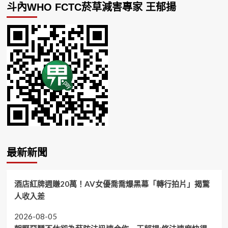
斗內WHO FCTC菸草減害專家 王郁揚
最新新聞
酒店紅牌週賺20萬！AV女優喬喬爆黑幕「轉行拍片」揭驚
人收入差
2026-08-05