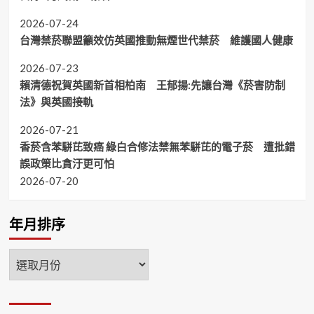
2026-07-24
台灣禁菸聯盟籲效仿英國推動無煙世代禁菸 維護國人健康
2026-07-23
賴清德祝賀英國新首相柏南 王郁揚:先讓台灣《菸害防制
法》與英國接軌
2026-07-21
香菸含苯駢芘致癌 綠白合修法禁無苯駢芘的電子菸 遭批錯
誤政策比貪汙更可怕
2026-07-20
年月排序
年
月
排
序