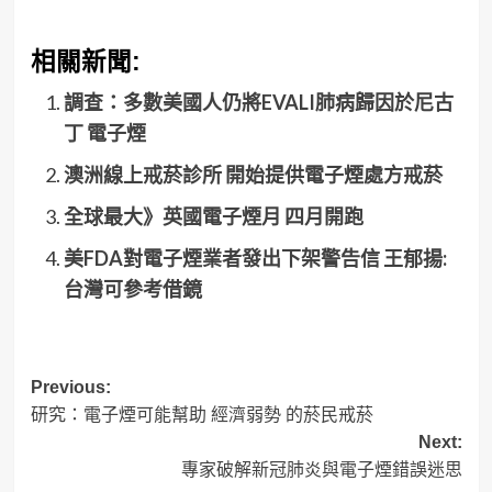
相關新聞:
調查：多數美國人仍將EVALI肺病歸因於尼古
丁 電子煙
澳洲線上戒菸診所 開始提供電子煙處方戒菸
全球最大》英國電子煙月 四月開跑
美FDA對電子煙業者發出下架警告信 王郁揚:
台灣可參考借鏡
Post
Previous:
研究：電子煙可能幫助 經濟弱勢 的菸民戒菸
navigation
Next:
專家破解新冠肺炎與電子煙錯誤迷思