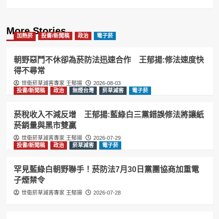
More Stories
加熱菸
投書/新聞稿
政治
電子菸
朝野惡鬥不休卻為菸防法迅速合作 王郁揚:修法速度快
得不尋常
世衛菸草減害專家 王郁揚
2026-08-03
投書/新聞稿
政治
無煙台灣
菸草減害
電子菸
菸稅收入不減反增 王郁揚:藍綠白三黨錯誤修法將讓紙
菸銷量與黑市雙贏
世衛菸草減害專家 王郁揚
2026-07-29
投書/新聞稿
政治
菸草減害
電子菸
罕見藍綠白朝野聯手！菸防法7月30日黨團協商加重電
子煙禁令
世衛菸草減害專家 王郁揚
2026-07-28