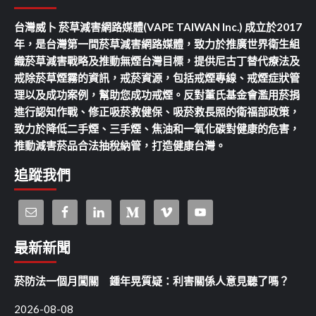
台灣威卜 菸草減害網路媒體(VAPE TAIWAN Inc.) 成立於2017
年，是台灣第一間菸草減害網路媒體，致力於推廣世界衛生組
織菸草減害戰略及推動無煙台灣目標，提供尼古丁替代療法及
戒除菸草煙霧的資訊，戒菸資源，包括戒煙專線、戒煙症狀管
理以及成功案例，幫助您成功戒煙。反對董氏基金會濫用菸捐
進行認知作戰、修正吸菸救健保、吸菸救長照的衛福部政策，
致力於降低二手煙、三手煙、焦油和一氧化碳對健康的危害，
推動減害菸品合法抽稅納管，打造健康台灣。
追蹤我們
最新新聞
菸防法一個月闖關 鍾年晃質疑：利害關係人意見聽了嗎？
2026-08-08