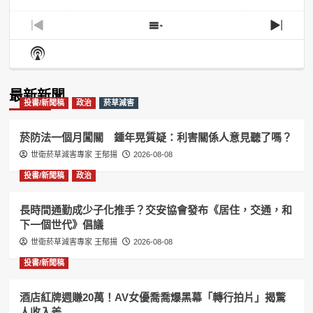
Previous
Show
Next
Episode
Episodes
Episo
Show
List
Podcast
Information
最新新聞
投書/新聞稿
政治
菸草減害
菸防法一個月闖關 鍾年晃質疑：利害關係人意見聽了嗎？
世衛菸草減害專家 王郁揚
2026-08-08
投書/新聞稿
政治
長時間通勤成少子化推手？交安協會發布《居住，交通，和
下一個世代》倡議
世衛菸草減害專家 王郁揚
2026-08-08
投書/新聞稿
酒店紅牌週賺20萬！AV女優喬喬爆黑幕「轉行拍片」揭驚
人收入差