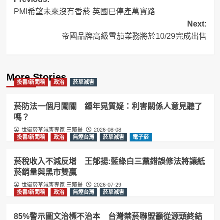
Post
PMI希望未來沒有香菸 英國已停產萬寶路
navigation
Next:
帝國品牌高級雪茄業務將於10/29完成出售
More Stories
投書/新聞稿
政治
菸草減害
菸防法一個月闖關 鍾年晃質疑：利害關係人意見聽了
嗎？
世衛菸草減害專家 王郁揚
2026-08-08
投書/新聞稿
政治
無煙台灣
菸草減害
電子菸
菸稅收入不減反增 王郁揚:藍綠白三黨錯誤修法將讓紙
菸銷量與黑市雙贏
世衛菸草減害專家 王郁揚
2026-07-29
投書/新聞稿
政治
無煙台灣
菸草減害
85%警示圖文治標不治本 台灣禁菸聯盟籲從源頭終結