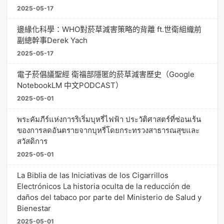
2025-05-17
邊緣化科學：WHO對菸草減害策略的背離 ft.世衛組織前
副總幹事Derek Yach
2025-05-17
電子菸倡議聖經 衛福部隱匿的菸草減害歷史（Google
NotebookLM 中文PODCAST）
2025-05-01
พระคัมภีร์แห่งการริเริ่มบุหรี่ไฟฟ้า ประวัติศาสตร์ที่ซ่อนเร้น
ของการลดอันตรายจากบุหรี่โดยกระทรวงสาธารณสุขและ
สวัสดิการ
2025-05-01
La Biblia de las Iniciativas de los Cigarrillos
Electrónicos La historia oculta de la reducción de
daños del tabaco por parte del Ministerio de Salud y
Bienestar
2025-05-01