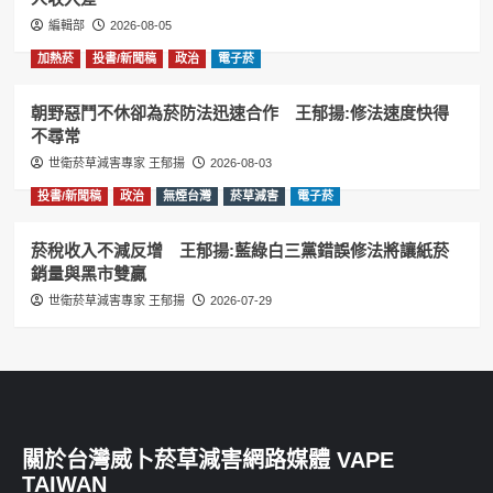
編輯部
2026-08-05
加熱菸
投書/新聞稿
政治
電子菸
朝野惡鬥不休卻為菸防法迅速合作 王郁揚:修法速度快得
不尋常
世衛菸草減害專家 王郁揚
2026-08-03
投書/新聞稿
政治
無煙台灣
菸草減害
電子菸
菸稅收入不減反增 王郁揚:藍綠白三黨錯誤修法將讓紙菸
銷量與黑市雙贏
世衛菸草減害專家 王郁揚
2026-07-29
關於台灣威卜菸草減害網路媒體 VAPE
TAIWAN