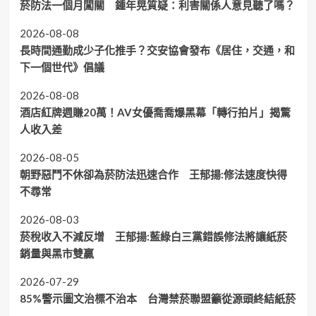
菸防法一個月闖關 鍾年晃質疑：利害關係人意見聽了嗎？
2026-08-08
長時間通勤成少子化推手？交安協會發布《居住，交通，和
下一個世代》倡議
2026-08-08
酒店紅牌週賺20萬！AV女優喬喬爆黑幕「轉行拍片」揭驚
人收入差
2026-08-05
朝野惡鬥不休卻為菸防法迅速合作 王郁揚:修法速度快得
不尋常
2026-08-03
菸稅收入不減反增 王郁揚:藍綠白三黨錯誤修法將讓紙菸
銷量與黑市雙贏
2026-07-29
85%警示圖文治標不治本 台灣禁菸聯盟籲從源頭終結紙菸