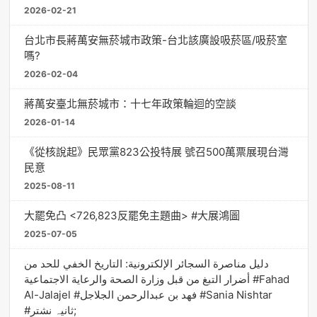
2026-02-21
台北市長蔣萬安無菸城市政策-台北該廣設吸菸區/吸菸室
嗎?
2026-02-04
蔣萬安臺北無菸城市：十七年政策輪迴的空談
2026-01-14
《從核說起》民眾黨823公投特展 號召500萬票展現台灣
民意
2025-08-11
大罷免凸 <726,823反罷免主題曲> #大展鴻圖
2025-07-05
دليل مناصرة السجائر الإلكترونية: التاريخ الخفي للحد من
أضرار التبغ من قبل وزارة الصحة والرعاية الاجتماعية #Fahad
Al-Jalajel #فهد بن عبدالرحمن الجلاجل #Sania Nishtar
#ثانیہ نشتر;