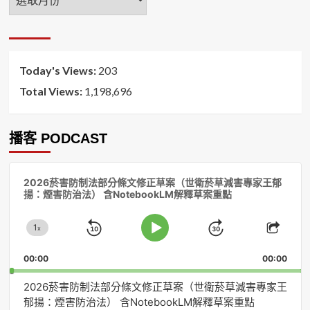
月
排
序
Today's Views:
203
Total Views:
1,198,696
播客 PODCAST
音
2026菸害防制法部分條文修正草案（世衛菸草減害專家王郁
訊
揚：煙害防治法） 含NotebookLM解釋草案重點
播
放
1
器
x
Skip
Jump
Change
Play
Shar
Playback
This
Pause
Backward
Forward
00:00
Rate
00:00
Episo
2026菸害防制法部分條文修正草案（世衛菸草減害專家王
郁揚：煙害防治法） 含NotebookLM解釋草案重點