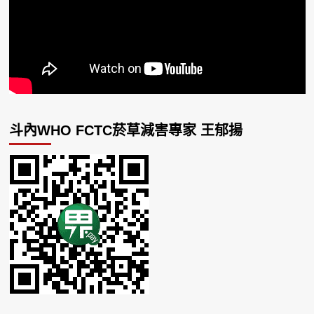
斗內WHO FCTC菸草減害專家 王郁揚