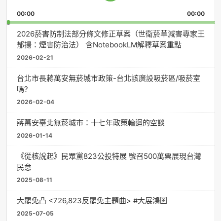
Playback
This
Pause
Backward
Forward
00:00
Rate
00:00
Episo
2026菸害防制法部分條文修正草案（世衛菸草減害專家王
郁揚：煙害防治法） 含NotebookLM解釋草案重點
2026-02-21
台北市長蔣萬安無菸城市政策-台北該廣設吸菸區/吸菸室
嗎?
2026-02-04
蔣萬安臺北無菸城市：十七年政策輪迴的空談
2026-01-14
《從核說起》民眾黨823公投特展 號召500萬票展現台灣
民意
2025-08-11
大罷免凸 <726,823反罷免主題曲> #大展鴻圖
2025-07-05