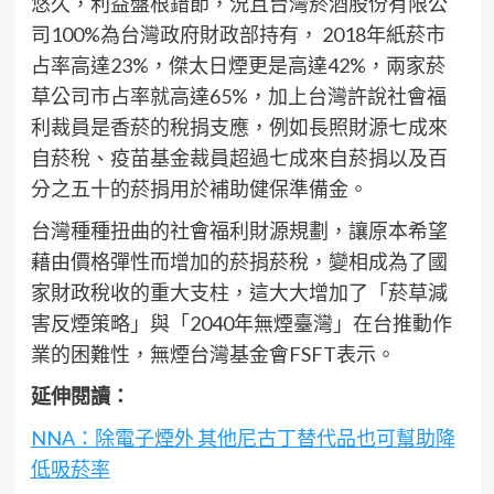
悠久，利益盤根錯節，況且台灣菸酒股份有限公
司100%為台灣政府財政部持有， 2018年紙菸市
占率高達23%，傑太日煙更是高達42%，兩家菸
草公司市占率就高達65%，加上台灣許說社會福
利裁員是香菸的稅捐支應，例如長照財源七成來
自菸稅、疫苗基金裁員超過七成來自菸捐以及百
分之五十的菸捐用於補助健保準備金。
台灣種種扭曲的社會福利財源規劃，讓原本希望
藉由價格彈性而增加的菸捐菸稅，變相成為了國
家財政稅收的重大支柱，這大大增加了「菸草減
害反煙策略」與「2040年無煙臺灣」在台推動作
業的困難性，無煙台灣基金會FSFT表示。
延伸閱讀：
NNA：除電子煙外 其他尼古丁替代品也可幫助降
低吸菸率