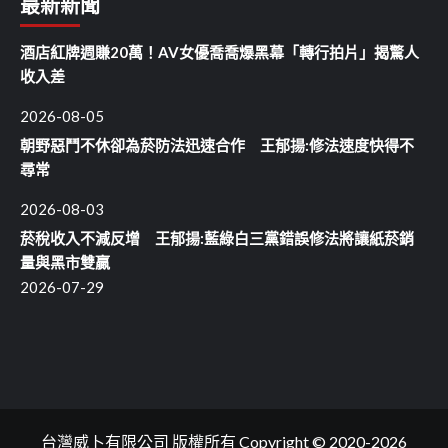
最新新聞
酒店紅牌週賺20萬！AV女優喬喬爆黑幕「轉行拍片」揭驚人
收入差
2026-08-05
朝野惡鬥不休卻為菸防法迅速合作 王郁揚:修法速度快得不
尋常
2026-08-03
菸稅收入不減反增 王郁揚:藍綠白三黨錯誤修法將讓紙菸銷
量與黑市雙贏
2026-07-29
台灣威卜有限公司 版權所有 Copyright © 2020-2026