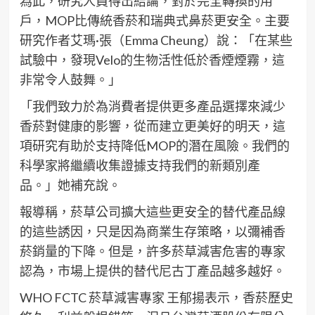
為此，研究人員得出結論，對於完全轉換的用
戶，MOP比傳統香菸和瑞典式鼻菸更安全。主要
研究作者艾瑪·張（Emma Cheung）說：「在某些
試驗中，發現Velo的生物活性低於香煙煙霧，這
非常令人鼓舞。」
「我們致力於為消費者提供更多產品選擇來減少
香菸對健康的影響，從而建立更美好的明天，這
項研究有助於支持降低MOP的潛在風險。我們的
科學家將繼續收集證據支持我們的新類別產
品。」她補充說。
報導稱，菸草公司擴大這些更安全的替代產品線
的這些誘因，只是因為商業生存策略，以彌補香
菸銷量的下降。但是，許多菸草減害危害的專家
認為，市場上提供的替代尼古丁產品越多越好。
WHO FCTC 菸草減害專家 王郁揚表示，香菸歷史