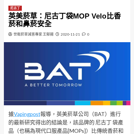
尼古丁
英美菸草：尼古丁袋MOP Velo比香
菸和鼻菸安全
世衛菸草減害專家 王郁揚
2020-11-21
0
據
Vapingpost
報導，英美菸草公司（BAT）進行
的最新研究得出的結論是，該品牌的 尼古丁 袋產
品（也稱為現代口服產品[MOPs]）比傳統香菸和