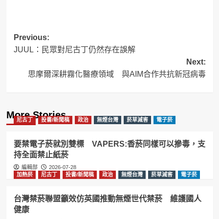
Post
Previous:
JUUL：民眾對尼古丁仍然存在誤解
navigation
Next:
思摩爾深耕霧化醫療領域 與AIM合作共抗新冠病毒
More Stories
尼古丁
投書/新聞稿
政治
無煙台灣
菸草減害
電子菸
要禁電子菸就別雙標 VAPERS:香菸同樣可以摻毒，支
持全面禁止紙菸
編輯部
2026-07-28
加熱菸
尼古丁
投書/新聞稿
政治
無煙台灣
菸草減害
電子菸
台灣禁菸聯盟籲效仿英國推動無煙世代禁菸 維護國人
健康