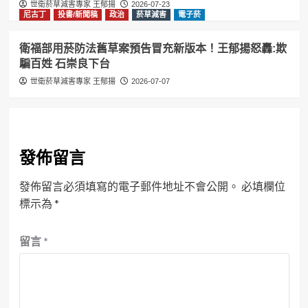
世衛菸草減害專家 王郁揚
2026-07-23
尼古丁
投書/新聞稿
政治
菸草減害
電子菸
衛福部用菸防法舊草案預告冒充新版本！王郁揚怒轟:欺
騙百姓 石崇良下台
世衛菸草減害專家 王郁揚
2026-07-07
發佈留言
發佈留言必須填寫的電子郵件地址不會公開。
必填欄位
標示為
*
留言
*