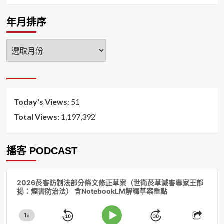
年月排序
年
月
排
序
Today's Views:
51
Total Views:
1,197,392
播客 PODCAST
音
2026菸害防制法部分條文修正草案（世衛菸草減害專家王郁
訊
揚：煙害防治法） 含NotebookLM解釋草案重點
播
放
1
器
x
Skip
Jump
Change
Play
Shar