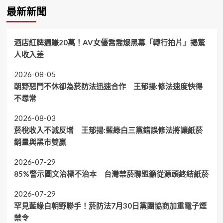
最新新聞
酒店紅牌週賺20萬！AV女優喬喬爆黑幕「轉行拍片」揭驚
人收入差
2026-08-05
朝野惡鬥不休卻為菸防法迅速合作 王郁揚:修法速度快得
不尋常
2026-08-03
菸稅收入不減反增 王郁揚:藍綠白三黨錯誤修法將讓紙菸
銷量與黑市雙贏
2026-07-29
85%警示圖文治標不治本 台灣禁菸聯盟籲從源頭終結紙菸
2026-07-29
罕見藍綠白朝野聯手！菸防法7月30日黨團協商加重電子煙
禁令