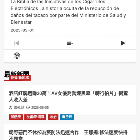
La Biblia de las Iniciativas de los Cigarrillos
Electrónicos La historia oculta de la reducción de
daños del tabaco por parte del Ministerio de Salud y
Bienestar
2025-05-01
Previous
Show
Next
Episode
Episodes
Episo
Show
List
Podcast
Information
最新新聞
投書/新聞稿
酒店紅牌週賺20萬！AV女優喬喬爆黑幕「轉行拍片」揭驚
人收入差
編輯部
2026-08-05
加熱菸
投書/新聞稿
政治
電子菸
朝野惡鬥不休卻為菸防法迅速合作 王郁揚:修法速度快得
不尋常