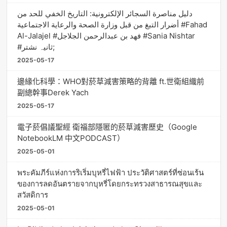
دليل مناصرة السجائر الإلكترونية: التاريخ الخفي للحد من
أضرار التبغ من قبل وزارة الصحة والرعاية الاجتماعية #Fahad
Al-Jalajel #فهد بن عبدالرحمن الجلاجل #Sania Nishtar
#ثانیہ نشتر;
2025-05-17
邊緣化科學：WHO對菸草減害策略的背離 ft.世衛組織前
副總幹事Derek Yach
2025-05-17
電子菸倡議聖經 衛福部隱匿的菸草減害歷史（Google
NotebookLM 中文PODCAST）
2025-05-01
พระคัมภีร์แห่งการริเริ่มบุหรี่ไฟฟ้า ประวัติศาสตร์ที่ซ่อนเร้น
ของการลดอันตรายจากบุหรี่โดยกระทรวงสาธารณสุขและ
สวัสดิการ
2025-05-01