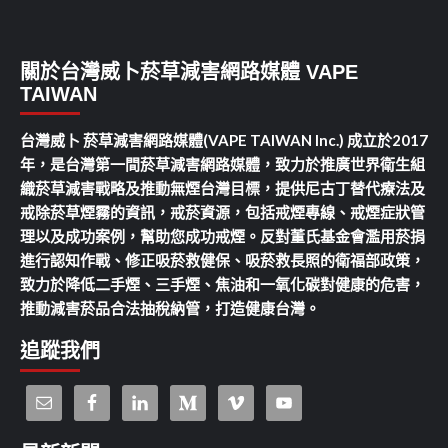
關於台灣威卜菸草減害網路媒體 VAPE
TAIWAN
台灣威卜 菸草減害網路媒體(VAPE TAIWAN Inc.) 成立於2017
年，是台灣第一間菸草減害網路媒體，致力於推廣世界衛生組
織菸草減害戰略及推動無煙台灣目標，提供尼古丁替代療法及
戒除菸草煙霧的資訊，戒菸資源，包括戒煙專線、戒煙症狀管
理以及成功案例，幫助您成功戒煙。反對董氏基金會濫用菸捐
進行認知作戰、修正吸菸救健保、吸菸救長照的衛福部政策，
致力於降低二手煙、三手煙、焦油和一氧化碳對健康的危害，
推動減害菸品合法抽稅納管，打造健康台灣。
追蹤我們