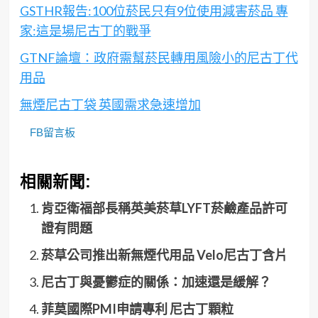
GSTHR報告:100位菸民只有9位使用減害菸品 專
家:這是場尼古丁的戰爭
GTNF論壇：政府需幫菸民轉用風險小的尼古丁代
用品
無煙尼古丁袋 英國需求急速增加
FB留言板
相關新聞:
肯亞衛福部長稱英美菸草LYFT菸鹼產品許可
證有問題
菸草公司推出新無煙代用品 Velo尼古丁含片
尼古丁與憂鬱症的關係：加速還是緩解？
菲莫國際PMI申請專利 尼古丁顆粒