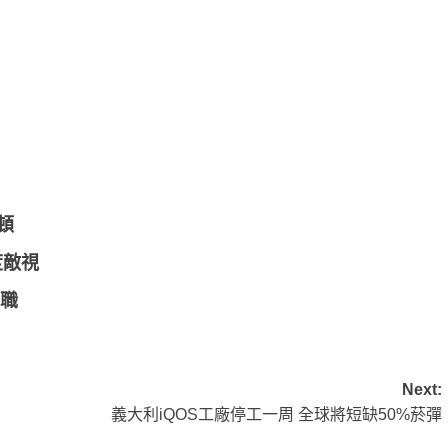
頓
度敵視
問職
Next:
義大利iQOS工廠停工一周 全球將短缺50%菸彈