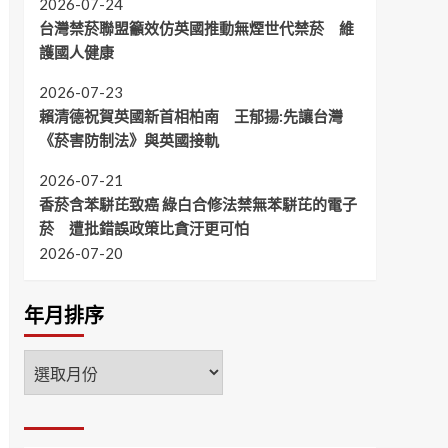
2026-07-24
台灣禁菸聯盟籲效仿英國推動無煙世代禁菸 維
護國人健康
2026-07-23
賴清德祝賀英國新首相柏南 王郁揚:先讓台灣
《菸害防制法》與英國接軌
2026-07-21
香菸含苯駢芘致癌 綠白合修法禁無苯駢芘的電子
菸 遭批錯誤政策比貪汙更可怕
2026-07-20
年月排序
年
月
排
序