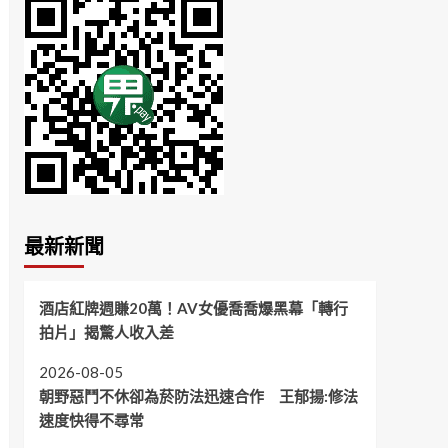
最新新聞
酒店紅牌週賺20萬！AV女優喬喬爆黑幕「轉行
拍片」揭驚人收入差
2026-08-05
朝野惡鬥不休卻為菸防法迅速合作 王郁揚:修法
速度快得不尋常