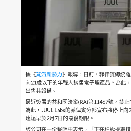
據《
蒸汽新勢力
》報導，日前，菲律賓總統羅德里戈
向21歲以下的年輕人銷售電子煙產品。為此， 
出售其設備。
最近簽署的共和國法案(RA)第11467號，
為此，JUUL Labs的菲律賓分部宣布將停
遠遠早於2月7日的最後期限。
該公司在一份聲明中表示，「正在積極採取措