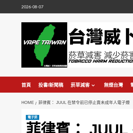
Skip
2026-08-07
to
content
首頁
投書/新聞稿
菸草減害
無煙台灣
HOME
菲律賓： JUUL 在禁令前已停止賣未成年人電子煙
電子菸
菲律賓： JUU