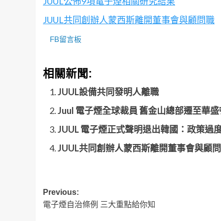
JUUL公佈9項電子煙相關研究結果
JUUL共同創辦人蒙西斯離開董事會與顧問職
FB留言板
相關新聞:
JUUL設備共同發明人離職
Juul 電子煙全球裁員 舊金山總部遷至華盛
JUUL 電子煙正式聲明退出韓國：政策過
JUUL共同創辦人蒙西斯離開董事會與顧
Post
Previous:
電子煙自治條例 三大重點給你知
navigation