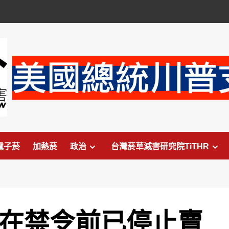
電子菸
加熱菸
政治
台灣菸草減害研究院TiTHR
L 在禁令前已停止賣