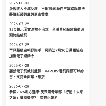
2026-08-03
菸稅收入不減反增 王郁揚:藍綠白三黨錯誤修法
將讓紙菸銷量與黑市雙贏
2026-07-29
85%警示圖文治標不治本 台灣禁菸聯盟籲從源
頭終結紙菸
2026-07-29
罕見藍綠白朝野聯手！菸防法7月30日黨團協商
加重電子煙禁令
2026-07-28
要禁電子菸就別雙標 VAPERS:香菸同樣可以摻
毒，支持全面禁止紙菸
2026-07-28
參與2026地方選舉!民眾黨青年部「行動！未來
之眾」暑期營隊7月底截止報名