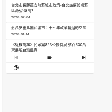
台北市長蔣萬安無菸城市政策-台北該廣設吸菸
區/吸菸室嗎?
2026-02-04
蔣萬安臺北無菸城市：十七年政策輪迴的空談
2026-01-14
《從核說起》民眾黨823公投特展 號召500萬
票展現台灣民意
2025-08-11
Previous
Show
Next
Episode
Episodes
Episode
Show
大罷免凸 <726,823反罷免主題曲> #大展鴻圖
List
Podcast
2025-07-05
Information
دليل مناصرة السجائر الإلكترونية: التاريخ الخفي
للحد من أضرار التبغ من قبل وزارة الصحة والرعاية
الاجتماعية #Fahad Al-Jalajel #فهد بن
عبدالرحمن الجلاجل #Sania Nishtar #ثانیہ نشتر;
2025-05-17