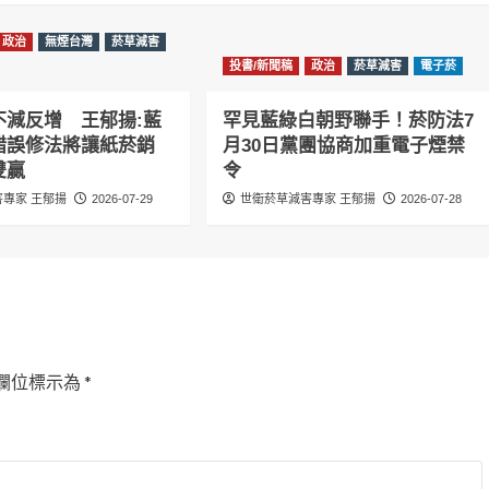
政治
無煙台灣
菸草減害
投書/新聞稿
政治
菸草減害
電子菸
不減反增 王郁揚:藍
罕見藍綠白朝野聯手！菸防法7
錯誤修法將讓紙菸銷
月30日黨團協商加重電子煙禁
雙贏
令
專家 王郁揚
2026-07-29
世衛菸草減害專家 王郁揚
2026-07-28
欄位標示為
*