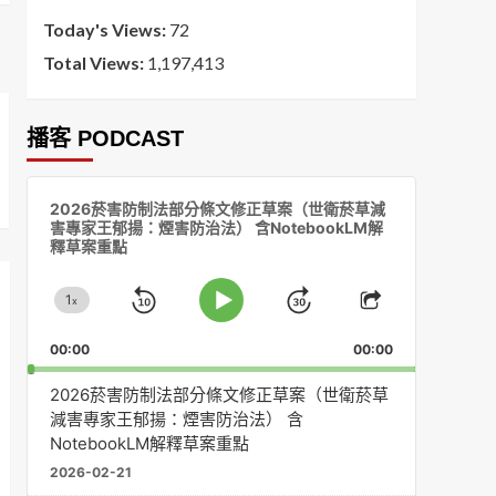
Today's Views:
72
Total Views:
1,197,413
播客 PODCAST
音
2026菸害防制法部分條文修正草案（世衛菸草減
訊
害專家王郁揚：煙害防治法） 含NotebookLM解
播
釋草案重點
放
器
1
x
Skip
Jump
Change
Play
Share
Playback
This
Pause
Backward
Forward
00:00
Rate
00:00
Episode
2026菸害防制法部分條文修正草案（世衛菸草
減害專家王郁揚：煙害防治法） 含
NotebookLM解釋草案重點
2026-02-21