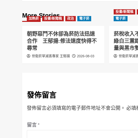
投書/新聞稿
More Stories
加熱菸
投書/新聞稿
政治
電子菸
電子菸
朝野惡鬥不休卻為菸防法迅速
菸稅收入
合作 王郁揚:修法速度快得不
綠白三黨
尋常
量與黑市
世衛菸草減害專家 王郁揚
2026-08-03
世衛菸草減害
發佈留言
發佈留言必須填寫的電子郵件地址不會公開。
必填
留言
*