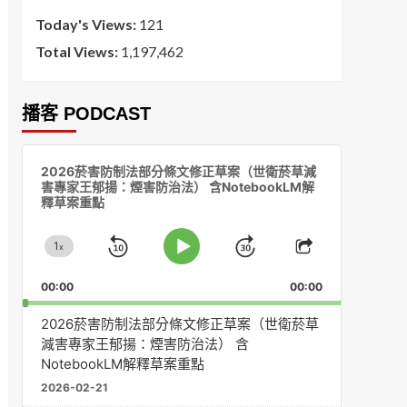
Today's Views:
121
Total Views:
1,197,462
播客 PODCAST
音
2026菸害防制法部分條文修正草案（世衛菸草減
訊
害專家王郁揚：煙害防治法） 含NotebookLM解
播
釋草案重點
放
器
1
x
Skip
Jump
Change
Play
Share
Playback
This
Pause
Backward
Forward
00:00
Rate
00:00
Episode
2026菸害防制法部分條文修正草案（世衛菸草
減害專家王郁揚：煙害防治法） 含
NotebookLM解釋草案重點
2026-02-21