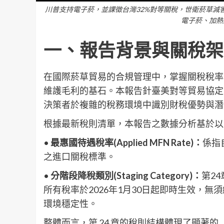
川普支持電子菸，並課徵台灣32%對等關稅，世衛菸草減
電子菸、加熱
一、報告背景與關稅架
在國際菸草貿易的合規管理中，掌握關稅稅率表（T
維護毛利的基石。本報告針臺美對等貿易協定
決策者於複雜的稅務環境中識別財稅優勢與潛
根據最新稅則清單，本報告之數據分析基於以
•
最惠國待遇稅率(Applied MFN Rate)：
係指
之進口關稅標準。
•
分階段降稅類別(Staging Category)：
第2
所有稅率於2026年1月30日起即時生效，
環境穩定性。
整體而言，第 24 章的稅則結構體現了顯著的「關稅