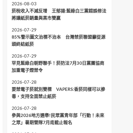
2026-08-03
菸稅收入不減反增 王郁揚:藍綠白三黨錯誤修法
將讓紙菸銷量與黑市雙贏
2026-07-29
85%警示圖文治標不治本 台灣禁菸聯盟籲從源
頭終結紙菸
2026-07-29
罕見藍綠白朝野聯手！菸防法7月30日黨團協商
加重電子煙禁令
2026-07-28
要禁電子菸就別雙標 VAPERS:香菸同樣可以摻
毒，支持全面禁止紙菸
2026-07-28
參與2026地方選舉!民眾黨青年部「行動！未來
之眾」暑期營隊7月底截止報名