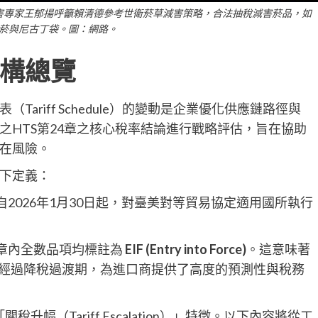
害專家王郁揚呼籲賴清德參考世衛菸草減害策略，合法抽稅減害菸品，如
菸與尼古丁袋。圖：網路。
構總覽
ariff Schedule）的變動是企業優化供應鏈路徑與
之HTS第24章之核心稅率結論進行戰略評估，旨在協助
在風險。
下定義：
自2026年1月30日起，對臺美對等貿易協定適用國所執行
4章內全數品項均標註為
EIF (Entry into Force)
。這意味著
無須經過降稅過渡期，為進口商提供了高度的預測性與稅務
升幅（Tariff Escalation）」特徵。以下內容將從工