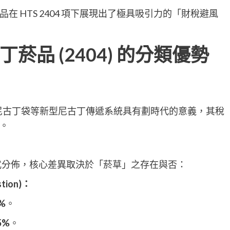
 HTS 2404 項下展現出了極具吸引力的「財稅避風
品 (2404) 的分類優勢
菸、尼古丁袋等新型尼古丁傳遞系統具有劃時代的意義，其稅
。
梯式分佈，核心差異取決於「菸草」之存在與否：
tion)：
%
。
5%
。