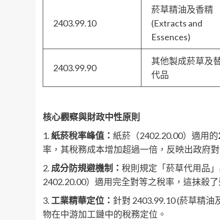
菸草精油及香精
2403.99.10
(Extracts and
Essences)
其他製成菸草及
2403.99.90
代品
核心觀察與財政中性原則
1.
紙菸稅率峰值：
紙菸（2402.20.00）適用的
率，其稅務成本增加超過一倍，反映出政府對
2.
成分防規避機制：
稅則規定「菸草代用品」與
2402.20.00）適用完全對等之稅率，這
3.
工業精華定位：
針對 2403.99.10 (
物在中游加工鏈中的稅務定位。