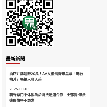
最新新聞
酒店紅牌週賺20萬！AV女優喬喬爆黑幕「轉行
拍片」揭驚人收入差
2026-08-05
朝野惡鬥不休卻為菸防法迅速合作 王郁揚:修法
速度快得不尋常