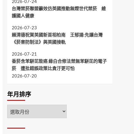
2026-07-24
台灣禁菸聯盟籲效仿英國推動無煙世代禁菸 維
護國人健康
2026-07-23
賴清德祝賀英國新首相柏南 王郁揚:先讓台灣
《菸害防制法》與英國接軌
2026-07-21
香菸含苯駢芘致癌 綠白合修法禁無苯駢芘的電子
菸 遭批錯誤政策比貪汙更可怕
2026-07-20
年月排序
年
月
排
序