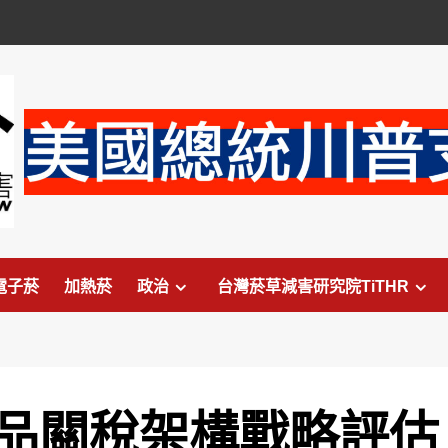
電子菸
加熱菸
政治
台灣菸草減害研究院TiTHR
品關稅架構戰略評估