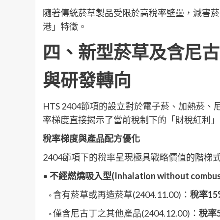
隨著傳統菸草製品受限於高稅率壁壘，減害菸品在
港」特徵。
四、新型菸草及含尼古丁菸
與研發轉向
HTS 2404節項的設立對於電子菸、加熱
率梯度直接揭示了當前稅制下的「財稅紅利」
稅率梯度與產品配方優化
2404節項下的稅率呈現極具戰略價值的階
•
不經燃燒吸入型(Inhalation without combus
◦ 含有菸草或再造菸草(2404.11.00)：
稅率15
◦ 僅含尼古丁之其他產品(2404.12.00)：
稅率