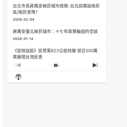
台北市長蔣萬安無菸城市政策-台北該廣設吸菸
區/吸菸室嗎?
2026-02-04
蔣萬安臺北無菸城市：十七年政策輪迴的空談
2026-01-14
《從核說起》民眾黨823公投特展 號召500萬
票展現台灣民意
2025-08-11
Previous
Show
Next
Episode
Episodes
Episode
Show
大罷免凸 <726,823反罷免主題曲> #大展鴻圖
List
Podcast
2025-07-05
Information
دليل مناصرة السجائر الإلكترونية: التاريخ الخفي
للحد من أضرار التبغ من قبل وزارة الصحة والرعاية
الاجتماعية #Fahad Al-Jalajel #فهد بن
عبدالرحمن الجلاجل #Sania Nishtar #ثانیہ نشتر;
2025-05-17