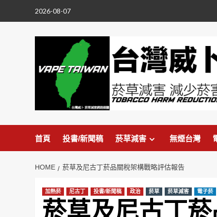
Skip
2026-08-07
to
content
首頁
投書/新聞稿
菸草減害
無煙台灣
HOME
菸草及尼古丁菸品關稅架構戰略評估報告
加熱菸
尼古丁
投書/新聞稿
政治
菸草
菸草減害
電子菸
菸草及尼古丁菸