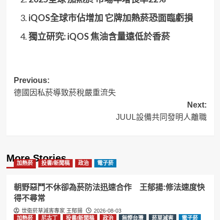
iQOS全球市佔增加 它牌加熱菸恐面臨虧損
獨立研究: iQOS 焦油含量遠低於香菸
Post
Previous:
德國因私菸導致菸稅嚴重流失
navigation
Next:
JUUL設備共同發明人離職
More Stories
加熱菸
投書/新聞稿
政治
電子菸
朝野惡鬥不休卻為菸防法迅速合作 王郁揚:修法速度快
得不尋常
世衛菸草減害專家 王郁揚
2026-08-03
加熱菸
尼古丁
投書/新聞稿
政治
無煙台灣
菸草減害
電子菸