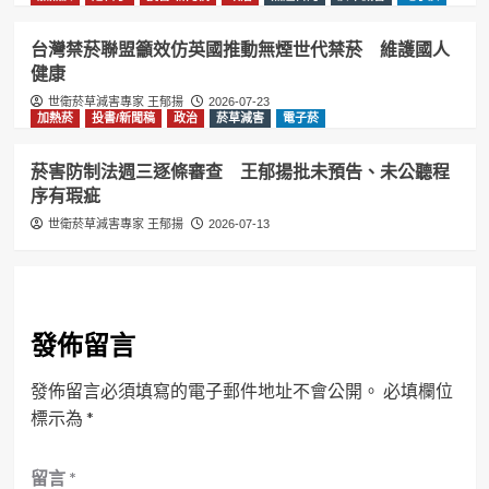
台灣禁菸聯盟籲效仿英國推動無煙世代禁菸 維護國人
健康
世衛菸草減害專家 王郁揚
2026-07-23
加熱菸
投書/新聞稿
政治
菸草減害
電子菸
菸害防制法週三逐條審查 王郁揚批未預告、未公聽程
序有瑕疵
世衛菸草減害專家 王郁揚
2026-07-13
發佈留言
發佈留言必須填寫的電子郵件地址不會公開。
必填欄位
標示為
*
留言
*