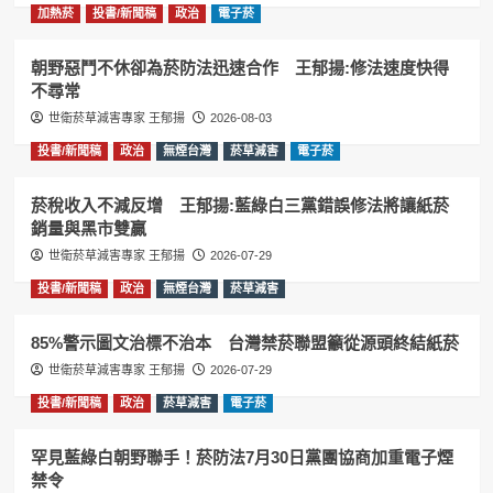
加熱菸
投書/新聞稿
政治
電子菸
朝野惡鬥不休卻為菸防法迅速合作 王郁揚:修法速度快得
不尋常
世衛菸草減害專家 王郁揚
2026-08-03
投書/新聞稿
政治
無煙台灣
菸草減害
電子菸
菸稅收入不減反增 王郁揚:藍綠白三黨錯誤修法將讓紙菸
銷量與黑市雙贏
世衛菸草減害專家 王郁揚
2026-07-29
投書/新聞稿
政治
無煙台灣
菸草減害
85%警示圖文治標不治本 台灣禁菸聯盟籲從源頭終結紙菸
世衛菸草減害專家 王郁揚
2026-07-29
投書/新聞稿
政治
菸草減害
電子菸
罕見藍綠白朝野聯手！菸防法7月30日黨團協商加重電子煙
禁令