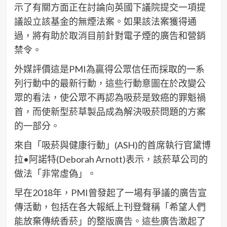
示了有關方面正在討論向英國下議院提交一項提
議設立該基金的無煙法案。如果該法案獲得通
過，將有助於取消目前針對電子煙的廣告和營銷
禁令。
外媒評價這是PMI為贏得公眾信任而採取的一系
列行動中的最新行動，這些行動意圖在於改變公
眾的看法，使公眾不再認為吸菸是致癌的罪魁禍
首，而使新型菸草製品成為解決吸菸問題的方案
的一部分。
來自「吸菸與健康行動」(ASH)的首席執行官黛博
拉•阿諾特(Deborah Arnott)表示，該菸草公司的
做法「非常虛偽」。
早在2018年，PMI曾發起了一場有爭議的廣告宣
傳活動，包括在各大報紙上刊登聲稱「希望人們
能放棄傳統香菸」的整版廣告。這些廣告激起了