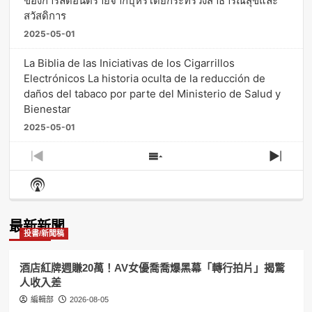
ของการลดอันตรายจากบุหรี่โดยกระทรวงสาธารณสุขและ
สวัสดิการ
2025-05-01
La Biblia de las Iniciativas de los Cigarrillos
Electrónicos La historia oculta de la reducción de
daños del tabaco por parte del Ministerio de Salud y
Bienestar
2025-05-01
Previous
Show
Next
Episode
Episodes
Episo
Show
List
Podcast
Information
最新新聞
投書/新聞稿
酒店紅牌週賺20萬！AV女優喬喬爆黑幕「轉行拍片」揭驚
人收入差
編輯部
2026-08-05