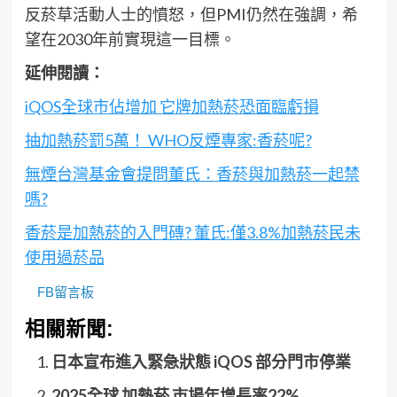
反菸草活動人士的憤怒，但PMI仍然在強調，希
望在2030年前實現這一目標。
延伸閱讀：
iQOS全球市佔增加 它牌加熱菸恐面臨虧損
抽加熱菸罰5萬！ WHO反煙專家:香菸呢?
無煙台灣基金會提問董氏：香菸與加熱菸一起禁
嗎?
香菸是加熱菸的入門磚? 董氏:僅3.8%加熱菸民未
使用過菸品
FB留言板
相關新聞:
日本宣布進入緊急狀態 iQOS 部分門市停業
2025全球 加熱菸 市場年增長率22%