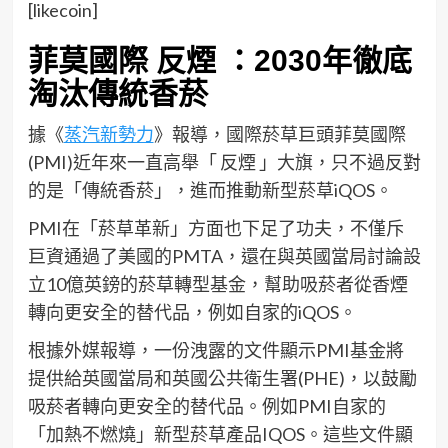
[likecoin]
菲莫國際 反煙 ：2030年徹底
淘汰傳統香菸
據《
蒸汽新勢力
》報導，國際菸草巨頭菲莫國際
(PMI)近年來一直高舉「 反煙 」大旗，只不過反對
的是「傳統香菸」，進而推動新型菸草iQOS。
PMI在「菸草革新」方面也下足了功夫，不僅斥
巨資通過了美國的PMTA，還在與英國當局討論設
立10億英鎊的菸草轉型基金，幫助吸菸者從香煙
轉向更安全的替代品，例如自家的iQOS。
根據外媒報導，一份洩露的文件顯示PMI基金將
提供給英國當局和英國公共衛生署(PHE)，以鼓勵
吸菸者轉向更安全的替代品。例如PMI自家的
「加熱不燃燒」新型菸草產品IQOS。這些文件顯