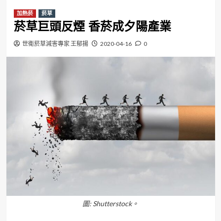
加熱菸
菸草
菸草巨頭反煙 香菸成夕陽產業
世衛菸草減害專家 王郁揚
2020-04-16
0
圖: Shutterstock。