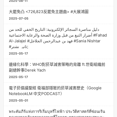
2025-08-11
大罷免凸 <726,823反罷免主題曲> #大展鴻圖
2025-07-05
دليل مناصرة السجائر الإلكترونية: التاريخ الخفي للحد من
أضرار التبغ من قبل وزارة الصحة والرعاية الاجتماعية #Fahad
Al-Jalajel #فهد بن عبدالرحمن الجلاجل #Sania Nishtar
#ثانیہ نشتر;
2025-05-17
邊緣化科學：WHO對菸草減害策略的背離 ft.世衛組織前
副總幹事Derek Yach
2025-05-17
電子菸倡議聖經 衛福部隱匿的菸草減害歷史（Google
NotebookLM 中文PODCAST）
2025-05-01
พระคัมภีร์แห่งการริเริ่มบุหรี่ไฟฟ้า ประวัติศาสตร์ที่ซ่อนเร้น