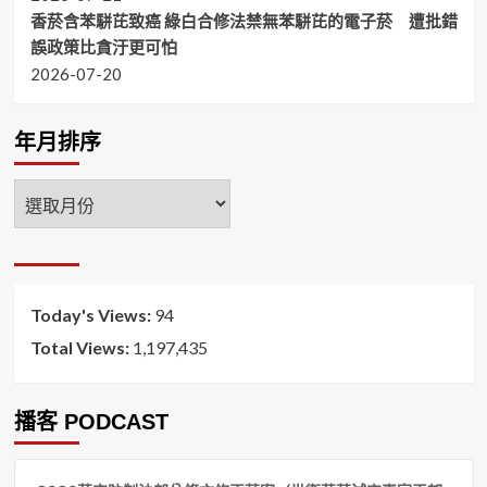
香菸含苯駢芘致癌 綠白合修法禁無苯駢芘的電子菸 遭批錯
誤政策比貪汙更可怕
2026-07-20
年月排序
年
月
排
序
Today's Views:
94
Total Views:
1,197,435
播客 PODCAST
音