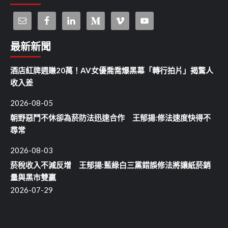
最新新聞
酒店紅牌週賺20萬！AV女優喬喬爆黑幕「轉行拍片」揭驚人
收入差
2026-08-05
朝野惡鬥不休卻為菸防法迅速合作 王郁揚:修法速度快得不
尋常
2026-08-03
菸稅收入不減反增 王郁揚:藍綠白三黨錯誤修法將讓紙菸銷
量與黑市雙贏
2026-07-29