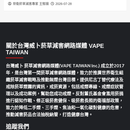
世衛菸草減害專家 王郁揚
2026-07-28
關於台灣威卜菸草減害網路媒體 VAPE
TAIWAN
台灣威卜 菸草減害網路媒體(VAPE TAIWAN Inc.) 成立於2017
年，是台灣第一間菸草減害網路媒體，致力於推廣世界衛生組
織菸草減害戰略及推動無煙台灣目標，提供尼古丁替代療法及
戒除菸草煙霧的資訊，戒菸資源，包括戒煙專線、戒煙症狀管
理以及成功案例，幫助您成功戒煙。反對董氏基金會濫用菸捐
進行認知作戰、修正吸菸救健保、吸菸救長照的衛福部政策，
致力於降低二手煙、三手煙、焦油和一氧化碳對健康的危害，
推動減害菸品合法抽稅納管，打造健康台灣。
追蹤我們