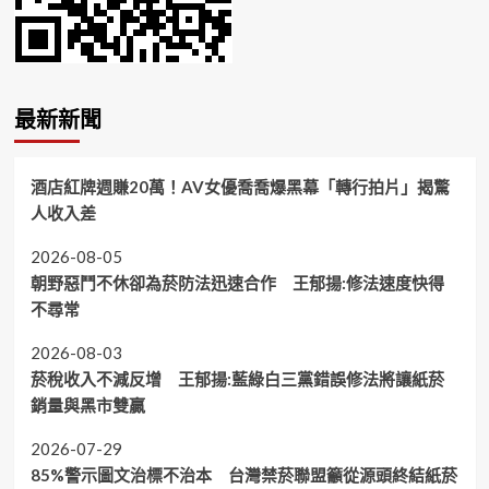
最新新聞
酒店紅牌週賺20萬！AV女優喬喬爆黑幕「轉行拍片」揭驚
人收入差
2026-08-05
朝野惡鬥不休卻為菸防法迅速合作 王郁揚:修法速度快得
不尋常
2026-08-03
菸稅收入不減反增 王郁揚:藍綠白三黨錯誤修法將讓紙菸
銷量與黑市雙贏
2026-07-29
85%警示圖文治標不治本 台灣禁菸聯盟籲從源頭終結紙菸