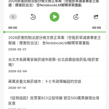
2026菸害防制法部分條文修正草案（世衛菸草減害專家王郁
訊
揚：煙害防治法） 含NotebookLM解釋草案重點
播
放
1
器
x
Skip
Jump
Change
Play
Shar
Playback
This
Pause
Backward
Forward
00:00
Rate
00:00
Episo
2026菸害防制法部分條文修正草案（世衛菸草減害專家王
郁揚：煙害防治法） 含NotebookLM解釋草案重點
2026-02-21
台北市長蔣萬安無菸城市政策-台北該廣設吸菸區/吸菸室
嗎?
2026-02-04
蔣萬安臺北無菸城市：十七年政策輪迴的空談
2026-01-14
《從核說起》民眾黨823公投特展 號召500萬票展現台灣
民意