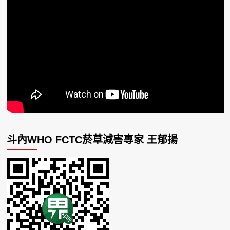
斗內WHO FCTC菸草減害專家 王郁揚