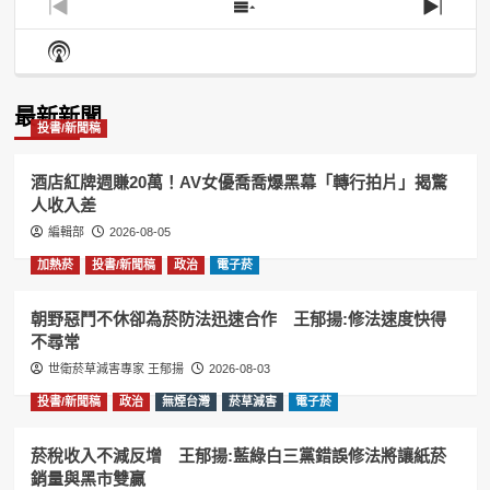
Previous
Show
Next
Episode
Episodes
Episo
Show
List
Podcast
Information
最新新聞
投書/新聞稿
酒店紅牌週賺20萬！AV女優喬喬爆黑幕「轉行拍片」揭驚
人收入差
編輯部
2026-08-05
加熱菸
投書/新聞稿
政治
電子菸
朝野惡鬥不休卻為菸防法迅速合作 王郁揚:修法速度快得
不尋常
世衛菸草減害專家 王郁揚
2026-08-03
投書/新聞稿
政治
無煙台灣
菸草減害
電子菸
菸稅收入不減反增 王郁揚:藍綠白三黨錯誤修法將讓紙菸
銷量與黑市雙贏