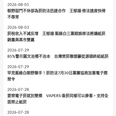
2026-08-05
朝野惡鬥不休卻為菸防法迅速合作 王郁揚:修法速度快得
不尋常
2026-08-03
菸稅收入不減反增 王郁揚:藍綠白三黨錯誤修法將讓紙菸
銷量與黑市雙贏
2026-07-29
85%警示圖文治標不治本 台灣禁菸聯盟籲從源頭終結紙菸
2026-07-29
罕見藍綠白朝野聯手！菸防法7月30日黨團協商加重電子煙
禁令
2026-07-28
要禁電子菸就別雙標 VAPERS:香菸同樣可以摻毒，支持全
面禁止紙菸
2026-07-28