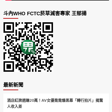
斗內WHO FCTC菸草減害專家 王郁揚
最新新聞
酒店紅牌週賺20萬！AV女優喬喬爆黑幕「轉行拍片」揭驚
人收入差