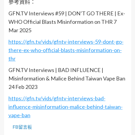
參考資料：
GFN.TV Interviews #59 | DON’T GO THERE | Ex-
WHO Official Blasts Misinformation on THR 7
Mar 2025
https://gfn.tv/vids/gfntv-interviews-59-dont-go-
there-ex-who-official-blasts-misinformation-on-
thr
GFN.TV Interviews | BAD INFLUENCE |
Misinformation & Malice Behind Taiwan Vape Ban
24 Feb 2023
https://gfn.tv/vids/gfntv-interviews-bad-
influence-misinformation-malice-behind-taiwan-
vape-ban
FB留言板