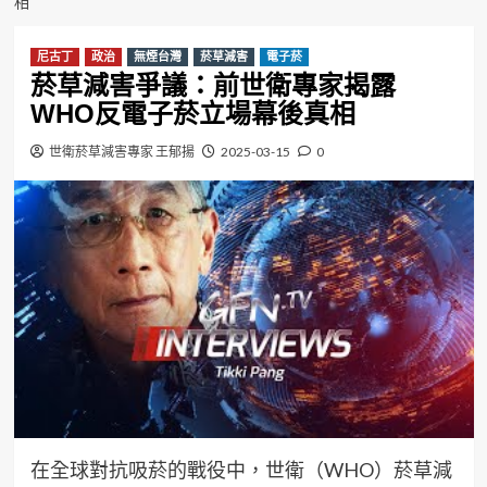
相
尼古丁
政治
無煙台灣
菸草減害
電子菸
菸草減害爭議：前世衛專家揭露
WHO反電子菸立場幕後真相
世衛菸草減害專家 王郁揚
2025-03-15
0
在全球對抗吸菸的戰役中，世衛（WHO）菸草減