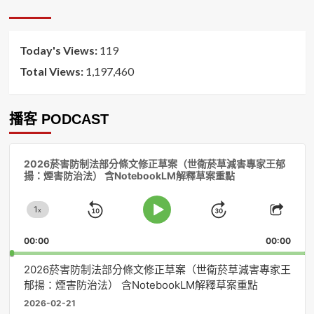
排
序
Today's Views:
119
Total Views:
1,197,460
播客 PODCAST
音
2026菸害防制法部分條文修正草案（世衛菸草減害專家王郁
訊
揚：煙害防治法） 含NotebookLM解釋草案重點
播
放
1
器
x
Skip
Jump
Change
Play
Shar
Playback
This
Pause
Backward
Forward
00:00
Rate
00:00
Episo
2026菸害防制法部分條文修正草案（世衛菸草減害專家王
郁揚：煙害防治法） 含NotebookLM解釋草案重點
2026-02-21