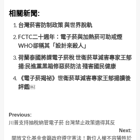
相關新聞:
台灣菸害防制政策 與世界脫軌
FCTC二十週年：電子菸與加熱菸可助戒煙
WHO卻稱其「設計來殺人」
荷蘭泰國將課電子菸稅 世衛菸草減害專家王郁
揚:民進黨黑箱修惡菸防法 殘害國民健康
《電子菸揭祕》世衛菸草減害專家王郁揚讀後
評鑑￼
Post
Previous:
川普支持抽稅納管電子菸 台灣禁止政策適得其反
navigation
Next:
開放文化基金會籲政府遵守憲法！數位人權不容犧牲於