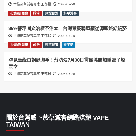
世衛菸草減害專家 王郁揚
2026-07-29
投書/新聞稿
政治
無煙台灣
菸草減害
85%警示圖文治標不治本 台灣禁菸聯盟籲從源頭終結紙菸
世衛菸草減害專家 王郁揚
2026-07-29
投書/新聞稿
政治
菸草減害
電子菸
罕見藍綠白朝野聯手！菸防法7月30日黨團協商加重電子煙
禁令
世衛菸草減害專家 王郁揚
2026-07-28
關於台灣威卜菸草減害網路媒體 VAPE
TAIWAN