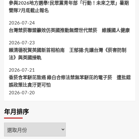
參與2026地方選舉!民眾黨青年部「行動！未來之眾」暑期
營隊7月底截止報名
2026-07-24
台灣禁菸聯盟籲效仿英國推動無煙世代禁菸 維護國人健康
2026-07-23
賴清德祝賀英國新首相柏南 王郁揚:先讓台灣《菸害防制
法》與英國接軌
2026-07-21
香菸含苯駢芘致癌 綠白合修法禁無苯駢芘的電子菸 遭批錯
誤政策比貪汙更可怕
2026-07-20
年月排序
年
月