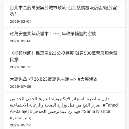
台北市長蔣萬安無菸城市政策-台北該廣設吸菸區/吸菸室
嗎?
2026-02-04
蔣萬安臺北無菸城市：十七年政策輪迴的空談
2026-01-14
《從核說起》民眾黨823公投特展 號召500萬票展現台灣
民意
2025-08-11
大罷免凸 <726,823反罷免主題曲> #大展鴻圖
2025-07-05
دليل مناصرة السجائر الإلكترونية: التاريخ الخفي للحد من
أضرار التبغ من قبل وزارة الصحة والرعاية الاجتماعية #Fahad
Al-Jalajel #فهد بن عبدالرحمن الجلاجل #Sania Nishtar
#ثانیہ نشتر;
2025-05-17