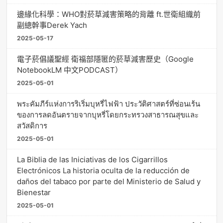
邊緣化科學：WHO對菸草減害策略的背離 ft.世衛組織前
副總幹事Derek Yach
2025-05-17
電子菸倡議聖經 衛福部隱匿的菸草減害歷史（Google
NotebookLM 中文PODCAST）
2025-05-01
พระคัมภีร์แห่งการริเริ่มบุหรี่ไฟฟ้า ประวัติศาสตร์ที่ซ่อนเร้น
ของการลดอันตรายจากบุหรี่โดยกระทรวงสาธารณสุขและ
สวัสดิการ
2025-05-01
La Biblia de las Iniciativas de los Cigarrillos
Electrónicos La historia oculta de la reducción de
daños del tabaco por parte del Ministerio de Salud y
Bienestar
2025-05-01