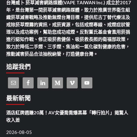
台灣威卜 菸草減害網路媒體(VAPE TAIWAN Inc.) 成立於2017
年，是台灣第一間菸草減害網路媒體，致力於推廣世界衛生組
織菸草減害戰略及推動無煙台灣目標，提供尼古丁替代療法及
戒除菸草煙霧的資訊，戒菸資源，包括戒煙專線、戒煙症狀管
理以及成功案例，幫助您成功戒煙。反對董氏基金會濫用菸捐
進行認知作戰、修正吸菸救健保、吸菸救長照的衛福部政策，
致力於降低二手煙、三手煙、焦油和一氧化碳對健康的危害，
推動減害菸品合法抽稅納管，打造健康台灣。
追蹤我們
最新新聞
酒店紅牌週賺20萬！AV女優喬喬爆黑幕「轉行拍片」揭驚人
收入差
2026-08-05