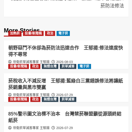
菸防法修法
More Stories
加熱菸
投書/新聞稿
政治
電子菸
朝野惡鬥不休卻為菸防法迅速合作 王郁揚:修法速度快
得不尋常
世衛菸草減害專家 王郁揚
2026-08-03
投書/新聞稿
政治
無煙台灣
菸草減害
電子菸
菸稅收入不減反增 王郁揚:藍綠白三黨錯誤修法將讓紙
菸銷量與黑市雙贏
世衛菸草減害專家 王郁揚
2026-07-29
投書/新聞稿
政治
無煙台灣
菸草減害
85%警示圖文治標不治本 台灣禁菸聯盟籲從源頭終結
紙菸
世衛菸草減害專家 王郁揚
2026-07-29