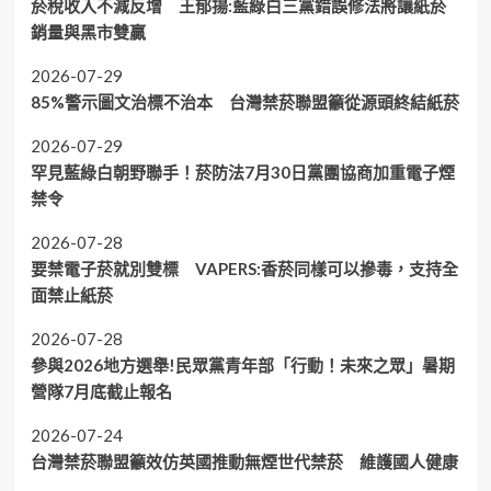
菸稅收入不減反增 王郁揚:藍綠白三黨錯誤修法將讓紙菸
銷量與黑市雙贏
2026-07-29
85%警示圖文治標不治本 台灣禁菸聯盟籲從源頭終結紙菸
2026-07-29
罕見藍綠白朝野聯手！菸防法7月30日黨團協商加重電子煙
禁令
2026-07-28
要禁電子菸就別雙標 VAPERS:香菸同樣可以摻毒，支持全
面禁止紙菸
2026-07-28
參與2026地方選舉!民眾黨青年部「行動！未來之眾」暑期
營隊7月底截止報名
2026-07-24
台灣禁菸聯盟籲效仿英國推動無煙世代禁菸 維護國人健康