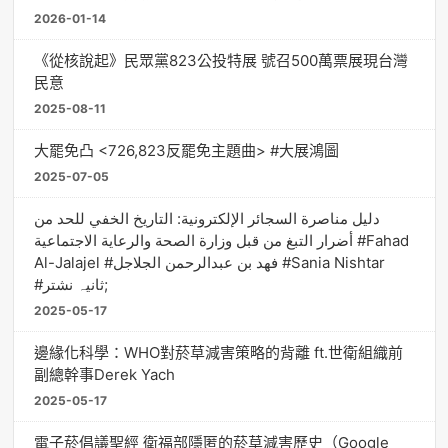
2026-01-14
《從核說起》民眾黨823公投特展 號召500萬票展現台灣
民意
2025-08-11
大罷免凸 <726,823反罷免主題曲> #大展鴻圖
2025-07-05
دليل مناصرة السجائر الإلكترونية: التاريخ الخفي للحد من
أضرار التبغ من قبل وزارة الصحة والرعاية الاجتماعية #Fahad
Al-Jalajel #فهد بن عبدالرحمن الجلاجل #Sania Nishtar
#ثانیہ نشتر;
2025-05-17
邊緣化科學：WHO對菸草減害策略的背離 ft.世衛組織前
副總幹事Derek Yach
2025-05-17
電子菸倡議聖經 衛福部隱匿的菸草減害歷史（Google