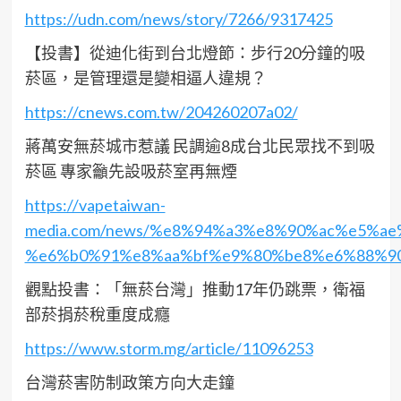
https://udn.com/news/story/7266/9317425
【投書】從迪化街到台北燈節：步行20分鐘的吸
菸區，是管理還是變相逼人違規？
https://cnews.com.tw/204260207a02/
蔣萬安無菸城市惹議 民調逾8成台北民眾找不到吸
菸區 專家籲先設吸菸室再無煙
https://vapetaiwan-
media.com/news/%e8%94%a3%e8%90%ac%e5%
%e6%b0%91%e8%aa%bf%e9%80%be8%e6%88%9
觀點投書：「無菸台灣」推動17年仍跳票，衛福
部菸捐菸稅重度成癮
https://www.storm.mg/article/11096253
台灣菸害防制政策方向大走鐘