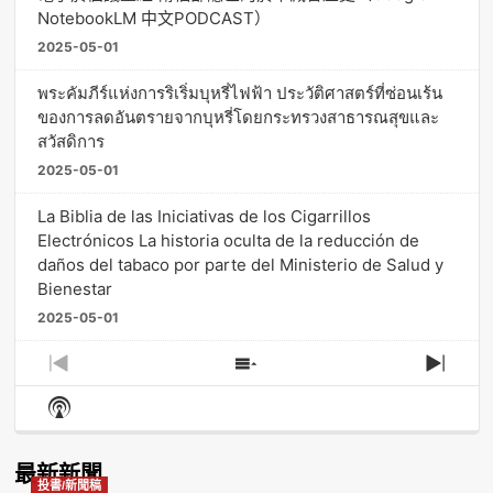
NotebookLM 中文PODCAST）
2025-05-01
พระคัมภีร์แห่งการริเริ่มบุหรี่ไฟฟ้า ประวัติศาสตร์ที่ซ่อนเร้น
ของการลดอันตรายจากบุหรี่โดยกระทรวงสาธารณสุขและ
สวัสดิการ
2025-05-01
La Biblia de las Iniciativas de los Cigarrillos
Electrónicos La historia oculta de la reducción de
daños del tabaco por parte del Ministerio de Salud y
Bienestar
2025-05-01
Previous
Show
Next
Episode
Episodes
Episo
Show
List
Podcast
Information
最新新聞
投書/新聞稿