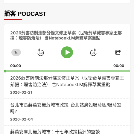
播客 PODCAST
音
2026菸害防制法部分條文修正草案（世衛菸草減害專家王郁
訊
揚：煙害防治法） 含NotebookLM解釋草案重點
播
放
1
器
x
Skip
Jump
Change
Play
Shar
Playback
This
Pause
Backward
Forward
00:00
Rate
00:00
Episo
2026菸害防制法部分條文修正草案（世衛菸草減害專家王
郁揚：煙害防治法） 含NotebookLM解釋草案重點
2026-02-21
台北市長蔣萬安無菸城市政策-台北該廣設吸菸區/吸菸室
嗎?
2026-02-04
蔣萬安臺北無菸城市：十七年政策輪迴的空談