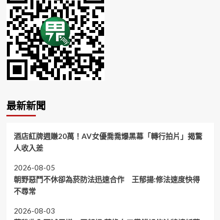
最新新聞
酒店紅牌週賺20萬！AV女優喬喬爆黑幕「轉行拍片」揭驚
人收入差
2026-08-05
朝野惡鬥不休卻為菸防法迅速合作 王郁揚:修法速度快得
不尋常
2026-08-03