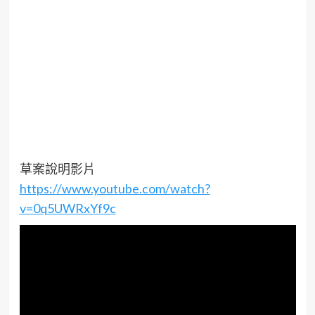
草案說明影片
https://www.youtube.com/watch?
v=0q5UWRxYf9c