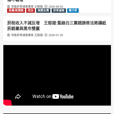
得不尋常
世衛菸草減害專家 王郁揚
2026-08-03
投書/新聞稿
政治
無煙台灣
菸草減害
電子菸
菸稅收入不減反增 王郁揚:藍綠白三黨錯誤修法將讓紙
菸銷量與黑市雙贏
世衛菸草減害專家 王郁揚
2026-07-29