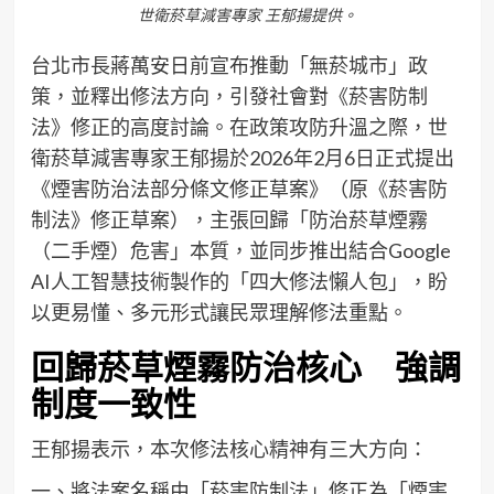
世衛菸草減害專家 王郁揚提供。
台北市長蔣萬安日前宣布推動「無菸城市」政
策，並釋出修法方向，引發社會對《菸害防制
法》修正的高度討論。在政策攻防升溫之際，世
衛菸草減害專家王郁揚於2026年2月6日正式提出
《煙害防治法部分條文修正草案》（原《菸害防
制法》修正草案），主張回歸「防治菸草煙霧
（二手煙）危害」本質，並同步推出結合Google
AI人工智慧技術製作的「四大修法懶人包」，盼
以更易懂、多元形式讓民眾理解修法重點。
回歸菸草煙霧防治核心 強調
制度一致性
王郁揚表示，本次修法核心精神有三大方向：
一、將法案名稱由「菸害防制法」修正為「煙害