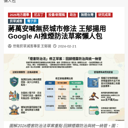
懶人包
2026地方選舉
尼古丁
投書/新聞稿
政治
無煙台灣
研究成果
菸草減害
電子菸
蔣萬安喊無菸城市修法 王郁揚用
Google AI推煙防法草案懶人包
世衛菸草減害專家 王郁揚
2026-02-21
圖解2026煙害防治法草案重點 回歸煙霧防治與統一納管。圖：