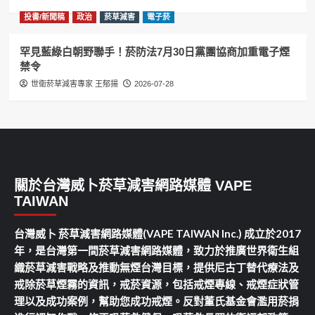
投書/新聞稿
政治
菸草減害
電子菸
罕見藍綠白朝野聯手！菸防法7月30日黨團協商加重電子煙
禁令
世衛菸草減害專家 王郁揚
2026-07-28
關於台灣威卜菸草減害網路媒體 VAPE
TAIWAN
台灣威卜 菸草減害網路媒體(VAPE TAIWAN Inc.) 成立於2017
年，是台灣第一間菸草減害網路媒體，致力於推廣世界衛生組
織菸草減害戰略及推動無煙台灣目標，提供尼古丁替代療法及
戒除菸草煙霧的資訊，戒菸資源，包括戒煙專線、戒煙症狀管
理以及成功案例，幫助您成功戒煙。反對董氏基金會濫用菸捐