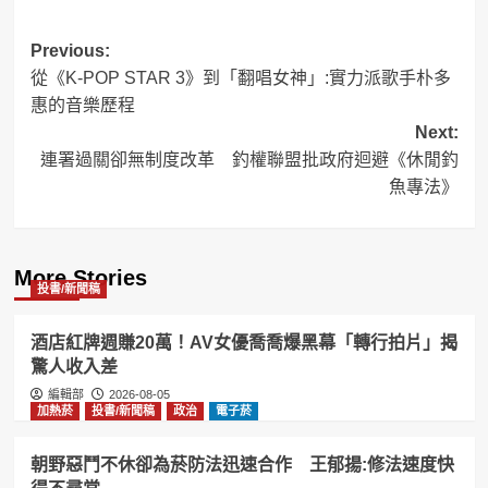
Post
Previous:
從《K-POP STAR 3》到「翻唱女神」:實力派歌手朴多
navigation
惠的音樂歷程
Next:
連署過關卻無制度改革 釣權聯盟批政府迴避《休閒釣
魚專法》
More Stories
投書/新聞稿
酒店紅牌週賺20萬！AV女優喬喬爆黑幕「轉行拍片」揭
驚人收入差
編輯部
2026-08-05
加熱菸
投書/新聞稿
政治
電子菸
朝野惡鬥不休卻為菸防法迅速合作 王郁揚:修法速度快