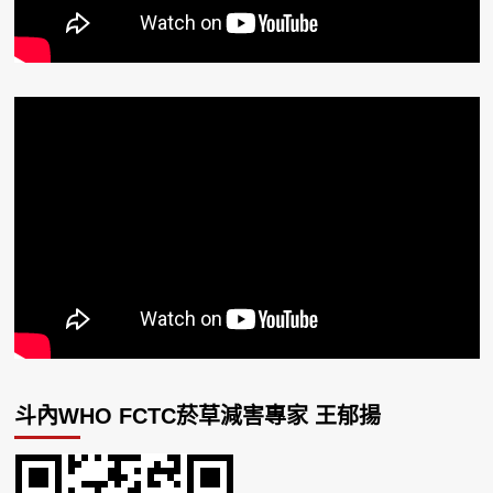
斗內WHO FCTC菸草減害專家 王郁揚