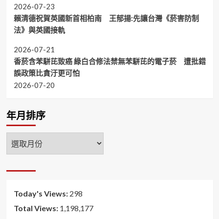
2026-07-23
賴清德祝賀英國新首相柏南 王郁揚:先讓台灣《菸害防制
法》與英國接軌
2026-07-21
香菸含苯駢芘致癌 綠白合修法禁無苯駢芘的電子菸 遭批錯
誤政策比貪汙更可怕
2026-07-20
年月排序
年
月
排
序
Today's Views:
298
Total Views:
1,198,177