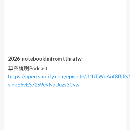
2026-notebooklm
from
tthratw
草案說明Podcast
https://open.spotify.com/episode/31hTWdAof8RjRv
si=kE6vES72S9eyNpUuzs3Cyw