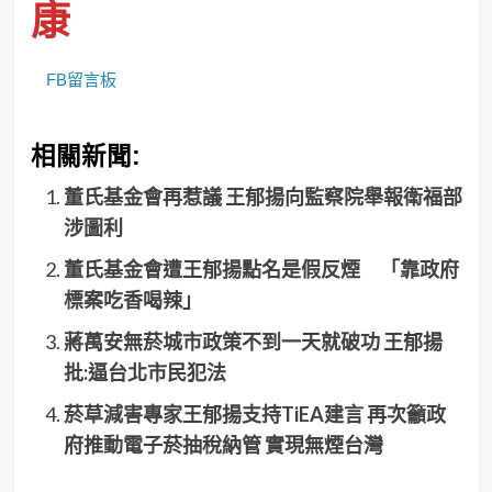
康
FB留言板
相關新聞:
董氏基金會再惹議 王郁揚向監察院舉報衛福部
涉圖利
董氏基金會遭王郁揚點名是假反煙 「靠政府
標案吃香喝辣」
蔣萬安無菸城市政策不到一天就破功 王郁揚
批:逼台北市民犯法
菸草減害專家王郁揚支持TiEA建言 再次籲政
府推動電子菸抽稅納管 實現無煙台灣