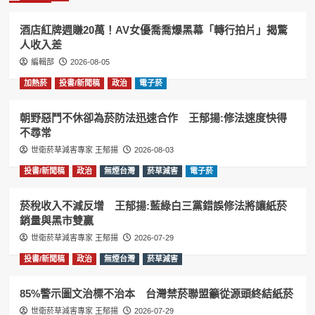
酒店紅牌週賺20萬！AV女優喬喬爆黑幕「轉行拍片」揭驚
人收入差
編輯部
2026-08-05
加熱菸
投書/新聞稿
政治
電子菸
朝野惡鬥不休卻為菸防法迅速合作 王郁揚:修法速度快得
不尋常
世衛菸草減害專家 王郁揚
2026-08-03
投書/新聞稿
政治
無煙台灣
菸草減害
電子菸
菸稅收入不減反增 王郁揚:藍綠白三黨錯誤修法將讓紙菸
銷量與黑市雙贏
世衛菸草減害專家 王郁揚
2026-07-29
投書/新聞稿
政治
無煙台灣
菸草減害
85%警示圖文治標不治本 台灣禁菸聯盟籲從源頭終結紙菸
世衛菸草減害專家 王郁揚
2026-07-29