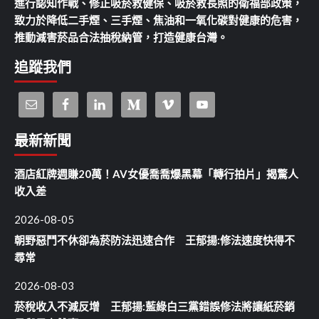
進行認知作戰、修正吸菸救健保、吸菸救長照的衛福部政策，
致力於降低二手煙、三手煙、焦油和一氧化碳對健康的危害，
推動減害菸品合法抽稅納管，打造健康台灣。
追蹤我們
最新新聞
酒店紅牌週賺20萬！AV女優喬喬爆黑幕「轉行拍片」揭驚人
收入差
2026-08-05
朝野惡鬥不休卻為菸防法迅速合作 王郁揚:修法速度快得不
尋常
2026-08-03
菸稅收入不減反增 王郁揚:藍綠白三黨錯誤修法將讓紙菸銷