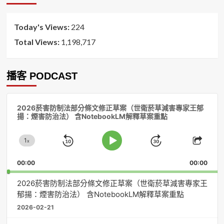
序
Today's Views:
224
Total Views:
1,198,717
播客 PODCAST
音
2026菸害防制法部分條文修正草案（世衛菸草減害專家王郁
訊
揚：煙害防治法） 含NotebookLM解釋草案重點
播
放
1
器
x
Skip
Jump
Change
Play
Shar
Playback
This
Pause
Backward
Forward
00:00
Rate
00:00
Episo
2026菸害防制法部分條文修正草案（世衛菸草減害專家王
郁揚：煙害防治法） 含NotebookLM解釋草案重點
2026-02-21