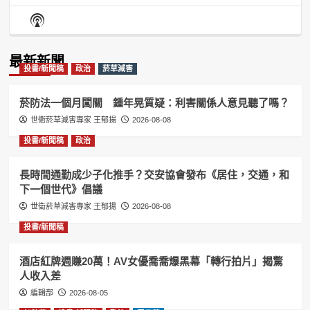
Episode
Episodes
Episo
Show
List
Podcast
Information
最新新聞
投書/新聞稿
政治
菸草減害
菸防法一個月闖關 鍾年晃質疑：利害關係人意見聽了嗎？
世衛菸草減害專家 王郁揚
2026-08-08
投書/新聞稿
政治
長時間通勤成少子化推手？交安協會發布《居住，交通，和
下一個世代》倡議
世衛菸草減害專家 王郁揚
2026-08-08
投書/新聞稿
酒店紅牌週賺20萬！AV女優喬喬爆黑幕「轉行拍片」揭驚
人收入差
編輯部
2026-08-05