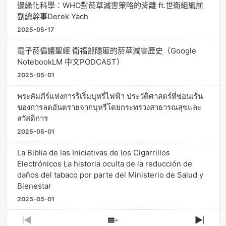
邊緣化科學：WHO對菸草減害策略的背離 ft.世衛組織前
副總幹事Derek Yach
2025-05-17
電子菸倡議聖經 衛福部隱匿的菸草減害歷史（Google
NotebookLM 中文PODCAST）
2025-05-01
พระคัมภีร์แห่งการริเริ่มบุหรี่ไฟฟ้า ประวัติศาสตร์ที่ซ่อนเร้น
ของการลดอันตรายจากบุหรี่โดยกระทรวงสาธารณสุขและ
สวัสดิการ
2025-05-01
La Biblia de las Iniciativas de los Cigarrillos
Electrónicos La historia oculta de la reducción de
daños del tabaco por parte del Ministerio de Salud y
Bienestar
2025-05-01
Previous
Show
Next