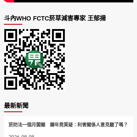
斗內WHO FCTC菸草減害專家 王郁揚
最新新聞
菸防法一個月闖關 鍾年晃質疑：利害關係人意見聽了嗎？
2026-08-08