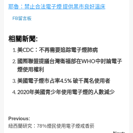
耶魯：禁止合法電子煙 提供黑市良好溫床
FB留言板
相關新聞:
美CDC：不再需要追踪電子煙肺病
國際聯盟提議台灣衛福部在WHO中討論電子
煙使用權利
美國電子煙市占率4.5% 破千萬名使用者
2020年美國青少年使用電子煙的人數減少
Post
Previous:
紐西蘭研究：78％煙民使用電子煙戒香菸
navigation