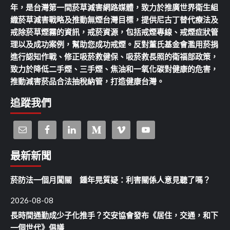
年，是台灣第一間菸草減害網路媒體，致力於推廣世界衛生組
織菸草減害戰略及推動無煙台灣目標，提供尼古丁替代療法及
戒除菸草煙霧的資訊，戒菸資源，包括戒煙專線、戒煙症狀管
理以及成功案例，幫助您成功戒煙。反對董氏基金會濫用菸捐
進行認知作戰、修正吸菸救健保、吸菸救長照的衛福部政策，
致力於降低二手煙、三手煙、焦油和一氧化碳對健康的危害，
推動減害菸品合法抽稅納管，打造健康台灣。
追蹤我們
最新新聞
菸防法一個月闖關 鍾年晃質疑：利害關係人意見聽了嗎？
2026-08-08
長時間通勤成少子化推手？交安協會發布《居住，交通，和下
一個世代》倡議