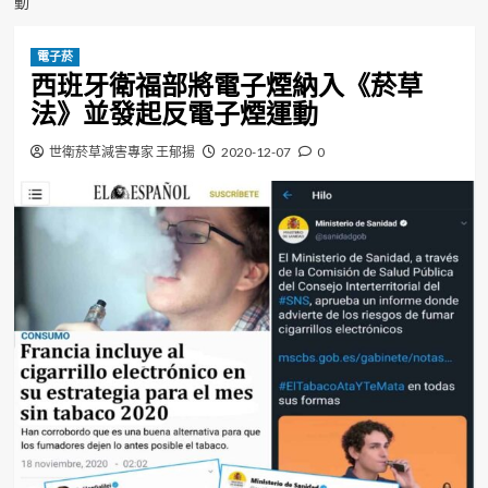
動
電子菸
西班牙衛福部將電子煙納入《菸草
法》並發起反電子煙運動
世衛菸草減害專家 王郁揚
2020-12-07
0