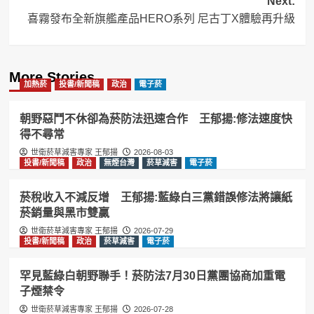
Next:
喜霧發布全新旗艦產品HERO系列 尼古丁X體驗再升級
More Stories
加熱菸
投書/新聞稿
政治
電子菸
朝野惡鬥不休卻為菸防法迅速合作 王郁揚:修法速度快
得不尋常
世衛菸草減害專家 王郁揚
2026-08-03
投書/新聞稿
政治
無煙台灣
菸草減害
電子菸
菸稅收入不減反增 王郁揚:藍綠白三黨錯誤修法將讓紙
菸銷量與黑市雙贏
世衛菸草減害專家 王郁揚
2026-07-29
投書/新聞稿
政治
菸草減害
電子菸
罕見藍綠白朝野聯手！菸防法7月30日黨團協商加重電
子煙禁令
世衛菸草減害專家 王郁揚
2026-07-28