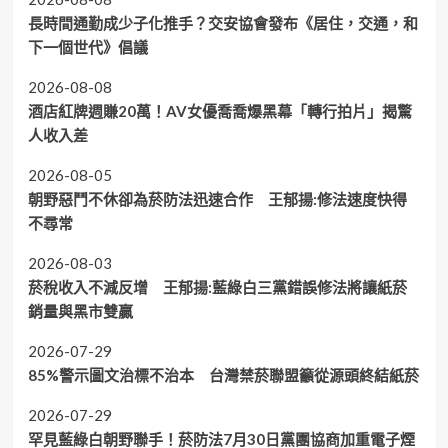
長時間通勤成少子化推手？交安協會發布《居住，交通，和
下一個世代》倡議
2026-08-08
酒店紅牌週賺20萬！AV女優喬喬爆黑幕「轉行拍片」揭驚
人收入差
2026-08-05
朝野惡鬥不休卻為菸防法迅速合作 王郁揚:修法速度快得
不尋常
2026-08-03
菸稅收入不減反增 王郁揚:藍綠白三黨錯誤修法將讓紙菸
銷量與黑市雙贏
2026-07-29
85%警示圖文治標不治本 台灣禁菸聯盟籲從源頭終結紙菸
2026-07-29
罕見藍綠白朝野聯手！菸防法7月30日黨團協商加重電子煙