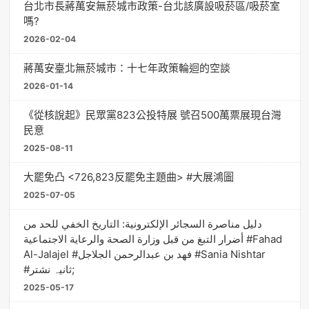
台北市長蔣萬安無菸城市政策-台北該廣設吸菸區/吸菸室
嗎?
2026-02-04
蔣萬安臺北無菸城市：十七年政策輪迴的空談
2026-01-14
《從核說起》民眾黨823公投特展 號召500萬票展現台灣
民意
2025-08-11
大罷免凸 <726,823反罷免主題曲> #大展鴻圖
2025-07-05
دليل مناصرة السجائر الإلكترونية: التاريخ الخفي للحد من
أضرار التبغ من قبل وزارة الصحة والرعاية الاجتماعية #Fahad
Al-Jalajel #فهد بن عبدالرحمن الجلاجل #Sania Nishtar
#ثانیہ نشتر;
2025-05-17