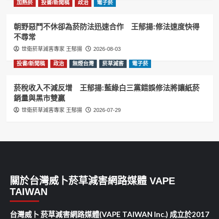
加熱菸
投書/新聞稿
政治
電子菸
朝野惡鬥不休卻為菸防法迅速合作 王郁揚:修法速度快得
不尋常
世衛菸草減害專家 王郁揚
2026-08-03
投書/新聞稿
政治
無煙台灣
菸草減害
電子菸
菸稅收入不減反增 王郁揚:藍綠白三黨錯誤修法將讓紙菸
銷量與黑市雙贏
世衛菸草減害專家 王郁揚
2026-07-29
關於台灣威卜菸草減害網路媒體 VAPE
TAIWAN
台灣威卜 菸草減害網路媒體(VAPE TAIWAN Inc.) 成立於2017