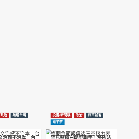
NotebookLM解釋草案重點
2026-02-21
台北市長蔣萬安無菸城市政策-台北該廣設吸菸
區/吸菸室嗎?
2026-02-04
蔣萬安臺北無菸城市：十七年政策輪迴的空談
2026-01-14
《從核說起》民眾黨823公投特展 號召500萬
票展現台灣民意
2025-08-11
Previous
Show
Next
Episode
Episodes
Episode
Show
大罷免凸 <726,823反罷免主題曲> #大展鴻圖
List
Podcast
2025-07-05
Information
政治
無煙台灣
投書/新聞稿
政治
菸草減害
دليل مناصرة السجائر الإلكترونية: التاريخ الخفي
電子菸
للحد من أضرار التبغ من قبل وزارة الصحة والرعاية
الاجتماعية #Fahad Al-Jalajel #فهد بن
圖文治標不治本 台
罕見藍綠白朝野聯手！菸防法