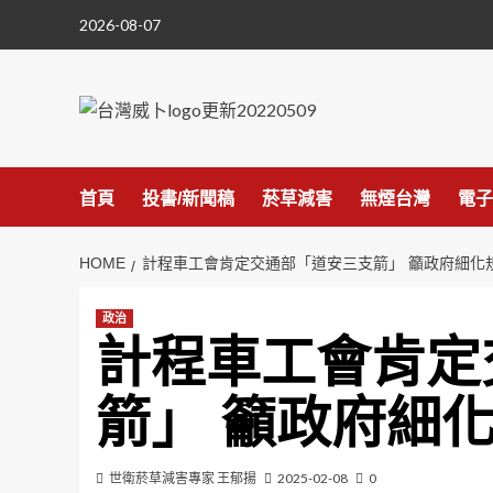
Skip
2026-08-07
to
content
首頁
投書/新聞稿
菸草減害
無煙台灣
電子
HOME
計程車工會肯定交通部「道安三支箭」 籲政府細化
政治
計程車工會肯定
箭」 籲政府細
世衛菸草減害專家 王郁揚
2025-02-08
0