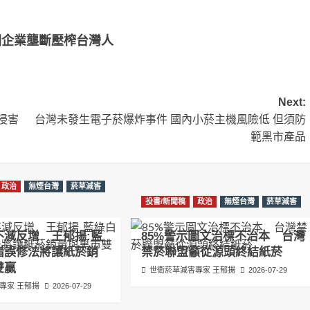
國企業壟斷壓榨台灣人
Next:
侵害
台灣未發生電子菸爆炸事件 國內小菸主機風險低 但須防
範黑市產品
政治
無煙台灣
菸草減害
投書/新聞稿
政治
無煙台灣
菸草減害
不減反增 王郁揚:藍
85%警示圖文治標不治本 台灣
錯誤修法將讓紙菸銷
禁菸聯盟籲從源頭終結紙菸
雙贏
世衛菸草減害專家 王郁揚
2026-07-29
專家 王郁揚
2026-07-29