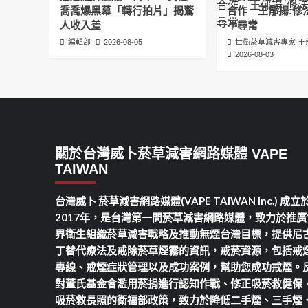
喬喬爆黑幕「轉行拍片」揭驚
合作 王郁揚:修
人收入差
不尋常
編輯部
2026-08-05
世衛菸草減害專家 王
2026-08-03
關於台灣威卜菸草減害網路媒體 VAPE
TAIWAN
台灣威卜 菸草減害網路媒體(VAPE TAIWAN Inc.) 成立
2017年，是台灣第一間菸草減害網路媒體，致力於推廣
界衛生組織菸草減害戰略及推動無煙台灣目標，提供尼
丁替代療法及戒除菸草煙霧的資訊，戒菸資源，包括戒
專線、戒煙症狀管理以及成功案例，幫助您成功戒煙。
對董氏基金會濫用菸捐進行認知作戰、修正吸菸救健保
吸菸救長照的衛福部政策，致力於降低二手煙、三手煙