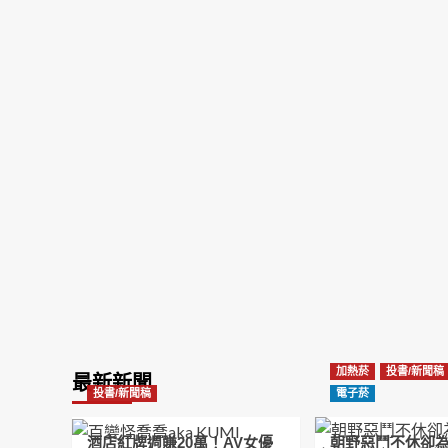
加熱菸
投書/新聞稿
最新新聞
投書/新聞稿
電子菸
酒店紅牌週賺20萬！AV女優
朝野惡鬥不休卻