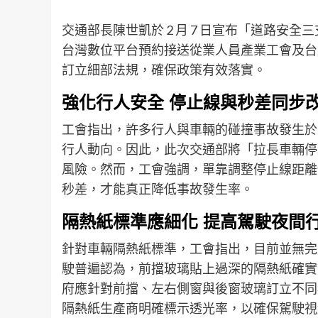
交通部長陳世凱於 2 月 7 日宣布「道路
台灣數位平台預約接送從業人員產業工會及台
訂立細部法規，確保政策有效落實。
強化行人安全 停止線與秒差同步
工會指出，許多行人與車輛的碰撞事故發生於
行人動向。因此，此次交通部將「拉長車輛停
風險。然而，工會強調，單靠調整停止線距離
秒差，才能真正降低事故發生率。
隔熱紙標準應細化 提高駕駛夜間
針對車輛隔熱紙標準，工會指出，目前並無完
駛普遍認為，前擋玻璃貼上過深的隔熱紙確實
府應針對前擋、左右側窗與後窗玻璃訂立不同
隔熱紙生產商明確標示透光率，以確保駕駛視