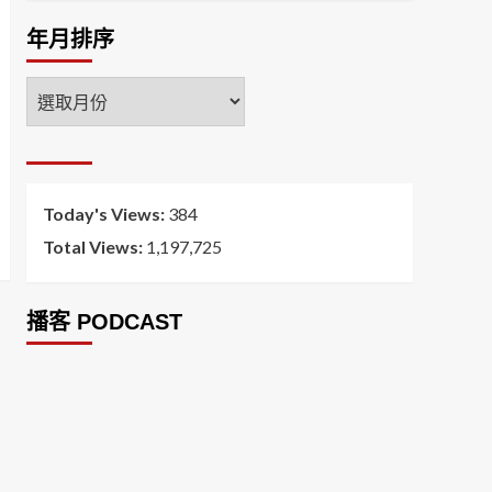
年月排序
年
月
排
序
Today's Views:
384
Total Views:
1,197,725
播客 PODCAST
2026菸害防制法部分條文修正草案（世衛菸草
減害專家王郁揚：煙害防治法） 含