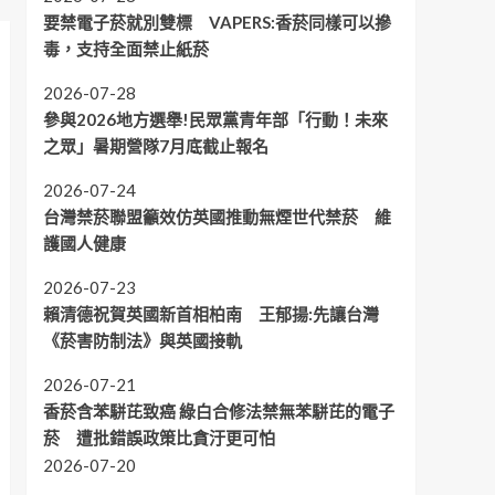
要禁電子菸就別雙標 VAPERS:香菸同樣可以摻
毒，支持全面禁止紙菸
2026-07-28
參與2026地方選舉!民眾黨青年部「行動！未來
之眾」暑期營隊7月底截止報名
2026-07-24
台灣禁菸聯盟籲效仿英國推動無煙世代禁菸 維
護國人健康
2026-07-23
賴清德祝賀英國新首相柏南 王郁揚:先讓台灣
《菸害防制法》與英國接軌
2026-07-21
香菸含苯駢芘致癌 綠白合修法禁無苯駢芘的電子
菸 遭批錯誤政策比貪汙更可怕
2026-07-20