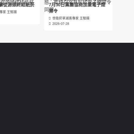
عبدالرحمن الجلاجل #Sania Nishtar #ثانیہ نشتر;
籲從源頭終結紙菸
7月30日黨團協商加重電子煙
2025-05-17
禁令
專家 王郁揚
世衛菸草減害專家 王郁揚
邊緣化科學：WHO對菸草減害策略的背離 ft.世
2026-07-28
衛組織前副總幹事Derek Yach
2025-05-17
電子菸倡議聖經 衛福部隱匿的菸草減害歷史
（Google NotebookLM 中文PODCAST）
2025-05-01
พระคัมภีร์แห่งการริเริ่มบุหรี่ไฟฟ้า ประวัติศาสตร์
ที่ซ่อนเร้นของการลดอันตรายจากบุหรี่โดย
กระทรวงสาธารณสุขและสวัสดิการ
2025-05-01
La Biblia de las Iniciativas de los Cigarrillos
Electrónicos La historia oculta de la
reducción de daños del tabaco por parte
del Ministerio de Salud y Bienestar