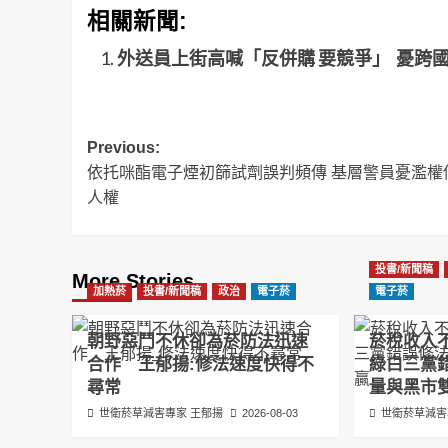
相關新聞:
外送員上街高喊「反併購 要競爭」 憂跨
Post
Previous:
依托咪酯電子煙初篩試劑誤判頻傳 基層警員憂濫權
navigation
人權
投書/新聞稿
More Stories
加熱菸
投書/新聞稿
政治
電子菸
電子菸
朝野惡鬥不休卻為菸防法迅速
菸稅收入
合作 王郁揚:修法速度快得不
綠白三黨
尋常
量與黑市
世衛菸草減害專家 王郁揚
2026-08-03
世衛菸草減害