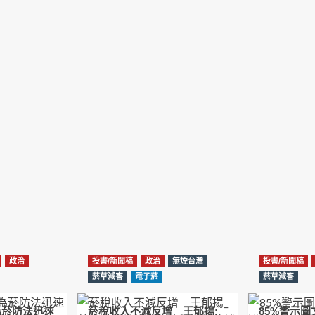
政治
投書/新聞稿
政治
無煙台灣
投書/新聞稿
菸草減害
電子菸
菸草減害
為菸防法迅速
菸稅收入不減反增 王郁揚:
85%警示