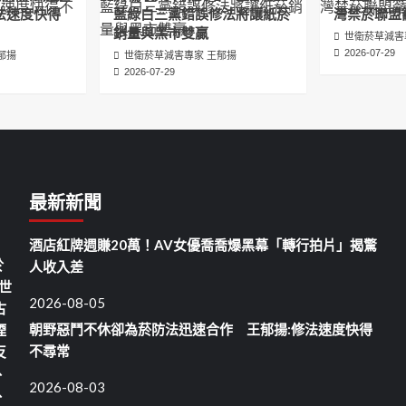
法速度快得
藍綠白三黨錯誤修法將讓紙菸
灣禁菸聯盟
銷量與黑市雙贏
世衛菸草減害
2026-07-29
郁揚
世衛菸草減害專家 王郁揚
2026-07-29
最新新聞
酒店紅牌週賺20萬！AV女優喬喬爆黑幕「轉行拍片」揭驚
於
人收入差
世
2026-08-05
古
朝野惡鬥不休卻為菸防法迅速合作 王郁揚:修法速度快得
煙
不尋常
反
、
2026-08-03
、