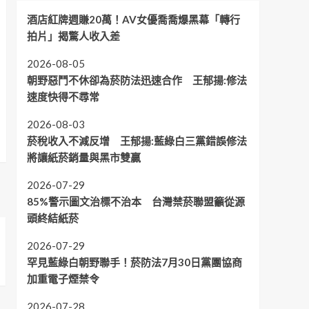
酒店紅牌週賺20萬！AV女優喬喬爆黑幕「轉行
拍片」揭驚人收入差
2026-08-05
朝野惡鬥不休卻為菸防法迅速合作 王郁揚:修法
速度快得不尋常
2026-08-03
菸稅收入不減反增 王郁揚:藍綠白三黨錯誤修法
將讓紙菸銷量與黑市雙贏
2026-07-29
85%警示圖文治標不治本 台灣禁菸聯盟籲從源
頭終結紙菸
2026-07-29
罕見藍綠白朝野聯手！菸防法7月30日黨團協商
加重電子煙禁令
2026-07-28