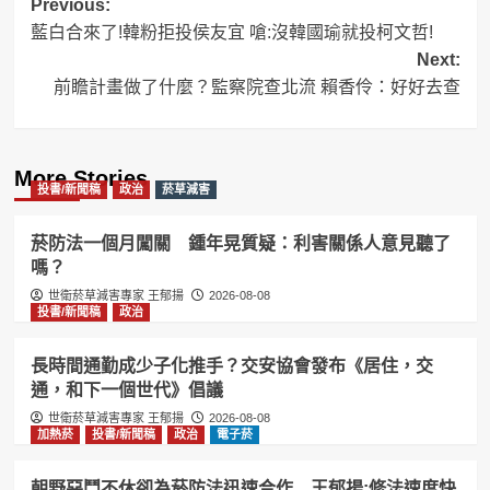
Post
Previous:
藍白合來了!韓粉拒投侯友宜 嗆:沒韓國瑜就投柯文哲!
navigation
Next:
前瞻計畫做了什麼？監察院查北流 賴香伶：好好去查
More Stories
投書/新聞稿
政治
菸草減害
菸防法一個月闖關 鍾年晃質疑：利害關係人意見聽了
嗎？
世衛菸草減害專家 王郁揚
2026-08-08
投書/新聞稿
政治
長時間通勤成少子化推手？交安協會發布《居住，交
通，和下一個世代》倡議
世衛菸草減害專家 王郁揚
2026-08-08
加熱菸
投書/新聞稿
政治
電子菸
朝野惡鬥不休卻為菸防法迅速合作 王郁揚:修法速度快