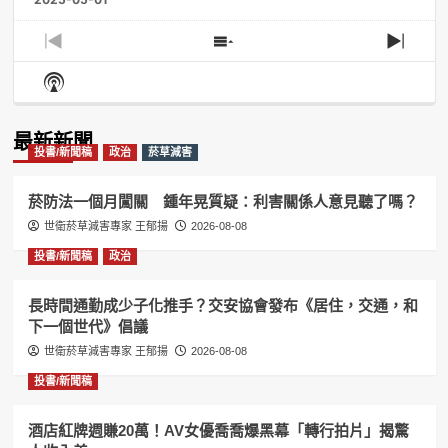
Previous
Show
Next
Episode
Episodes
Episo
Show
List
Podcast
Information
最新新聞
投書/新聞稿
政治
菸草減害
菸防法一個月闖關 鍾年晃質疑：利害關係人意見聽了嗎？
世衛菸草減害專家 王郁揚
2026-08-08
投書/新聞稿
政治
長時間通勤成少子化推手？交安協會發布《居住，交通，和
下一個世代》倡議
世衛菸草減害專家 王郁揚
2026-08-08
投書/新聞稿
酒店紅牌週賺20萬！AV女優喬喬爆黑幕「轉行拍片」揭驚