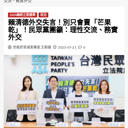
交流、務實外交
2024總統立委選舉
政治
賴清德外交失言！別只會賣「芒果
乾」！民眾黨團籲：理性交流、務實
外交
世衛菸草減害專家 王郁揚
2023-07-21
0