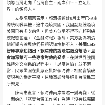
領導台灣走向「台灣自主、兩岸和平、立足世
界」的領導人。
立委陳琬惠表示，賴清德預計8月出席巴拉圭
總統就職典禮，途中過境美國，我國副總統過境
美國已有多次前例，但美方似乎不得不向賴副總
統敲響警鐘，《金融時報》報導，美方認為賴清
德近期言論與他們長期認知格格不入，
美國CSIS
智庫專家也指出，賴清德的說法超級沒幫助，且
會加深華府一些專家對他的疑慮
。在與世界強國
維持外交關係的過程中，「過度冒險」並不適
當，民眾黨團在此嚴正批評賴清德，相關言論破
壞現有的穩定平衡，這種事態發展絕非台灣民眾
所樂見。
陳琬惠直言，賴清德兩岸論述一變再變，從
一開始的「務實台獨工作者」急轉「沒有統獨問