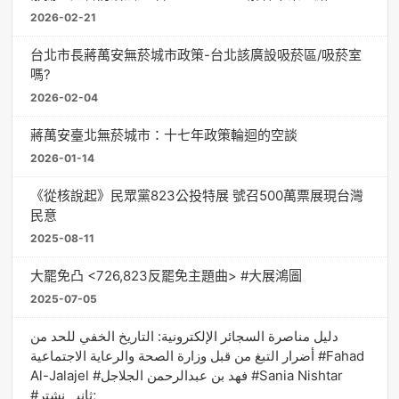
2026-02-21
台北市長蔣萬安無菸城市政策-台北該廣設吸菸區/吸菸室
嗎?
2026-02-04
蔣萬安臺北無菸城市：十七年政策輪迴的空談
2026-01-14
《從核說起》民眾黨823公投特展 號召500萬票展現台灣
民意
2025-08-11
大罷免凸 <726,823反罷免主題曲> #大展鴻圖
2025-07-05
دليل مناصرة السجائر الإلكترونية: التاريخ الخفي للحد من
أضرار التبغ من قبل وزارة الصحة والرعاية الاجتماعية #Fahad
Al-Jalajel #فهد بن عبدالرحمن الجلاجل #Sania Nishtar
#ثانیہ نشتر;