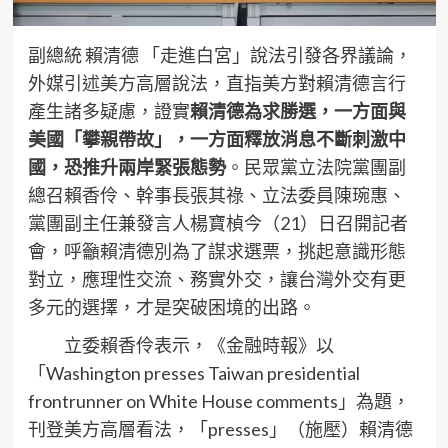
副總統 賴清德 「走進白宮」說法引發各界議論，
外媒引述美方高層說法，直指美方對賴清德言行
產生諸多疑慮，證實
賴清德為求勝選，一方面與
美國「攀親帶故」，一方面釋放消息不斷刺激中
國，恐推升兩岸緊張態勢
。民眾黨立法院黨團副
總召賴香伶、幹事長張其祿、立法委員陳琬惠、
黨團副主任兼發言人楊寶楨今（21）日召開記者
會，呼籲賴清德別為了謀求選票，挑起意識形態
對立，應理性交流、務實外交，讓台灣外交有更
多元的選擇，才是突破困境的出路。
立委賴香伶表示，《金融時報》以
「Washington presses Taiwan presidential
frontrunner on White House comments」為題，
刊登美方高層看法，「presses」（施壓）賴清德