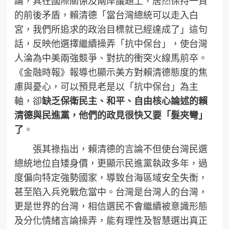
論，其在國際關係及兩岸議題上，居然保持一貫
的前後矛盾，賴清德「當台灣總統可以走入白
宮，我們所追求的政治目標就已經達成了」這句
話，反映他選擇繼續操弄「抗中保台」，使台灣
人淪為中美兩強競爭、對抗的衝突火線馬前卒。
《金融時報》報導也顯示美方對賴清德態度的焦
慮與憂心，可以預見老是以「抗中保台」為主
軸，卻
缺乏保衛民主、和平、自由核心論述的賴
清德與民進黨，他們的政見很快又要「髮夾彎」
了
。
張其祿指出，賴清德的言論不但使台灣民選
總統地位自矮身價，更顯示民進黨執政多年，過
度偏向特定強勢國家，導致台海區域安全失衡，
甚至陷入兵兇戰危當中。台灣是台灣人的台灣，
更是世界的台灣，相信選民不會繼續被意識形態
及分化情緒言論操弄，能有理性及智慧選出真正