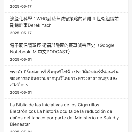
2025-05-17
邊緣化科學：WHO對菸草減害策略的背離 ft.世衛組織前
副總幹事Derek Yach
2025-05-17
電子菸倡議聖經 衛福部隱匿的菸草減害歷史（Google
NotebookLM 中文PODCAST）
2025-05-01
พระคัมภีร์แห่งการริเริ่มบุหรี่ไฟฟ้า ประวัติศาสตร์ที่ซ่อนเร้น
ของการลดอันตรายจากบุหรี่โดยกระทรวงสาธารณสุขและ
สวัสดิการ
2025-05-01
La Biblia de las Iniciativas de los Cigarrillos
Electrónicos La historia oculta de la reducción de
daños del tabaco por parte del Ministerio de Salud y
Bienestar
2025-05-01