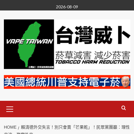
Skip
2026-08-09
to
content
Primary
Menu
HOME
賴清德外交失言！別只會賣「芒果乾」！民眾黨團籲：理性