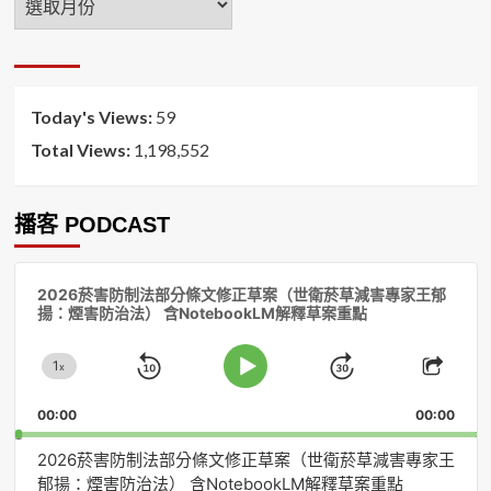
月
排
序
Today's Views:
59
Total Views:
1,198,552
播客 PODCAST
音
2026菸害防制法部分條文修正草案（世衛菸草減害專家王郁
訊
揚：煙害防治法） 含NotebookLM解釋草案重點
播
放
1
器
x
Skip
Jump
Change
Play
Shar
Playback
This
Pause
Backward
Forward
00:00
Rate
00:00
Episo
2026菸害防制法部分條文修正草案（世衛菸草減害專家王
郁揚：煙害防治法） 含NotebookLM解釋草案重點