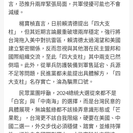
言，恐推升兩岸緊張局面，共軍侵擾可能也不會
減緩。
楊寶楨直言，日前賴清德提出「四大支
柱」，但其近期言論嚴重破壞兩岸穩定，強行將
台灣拖入美中對抗雷區，賴清德太過渴望和美國
建立緊密關係，反而忽視與其他潛在民主盟邦和
國際組織交流，至此「四大支柱」其中兩支已然
倒塌。此外，從單兵防護裝備到軍售延宕、兵源
不足等問題，民進黨都未能提出具體解方，「四
大支柱」名存實亡，淪為騙票口號。
民眾黨團呼籲，2024總統大選從來都不是
「白宮」與「中南海」的選擇，而是台灣民意的
具體展現，無論藍綠都不該操弄意識形態或「芒
果乾」，台灣更不該自我限縮，硬要在美國、中
國二選一，外交步伐必須穩健、踏實，並維持彈