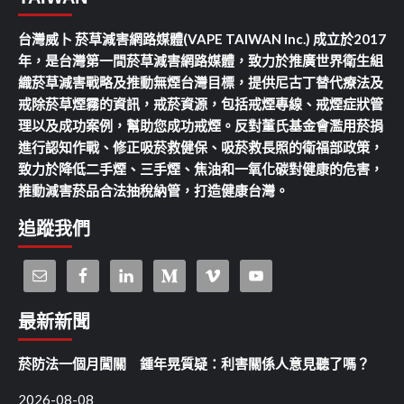
台灣威卜 菸草減害網路媒體(VAPE TAIWAN Inc.) 成立於2017
年，是台灣第一間菸草減害網路媒體，致力於推廣世界衛生組
織菸草減害戰略及推動無煙台灣目標，提供尼古丁替代療法及
戒除菸草煙霧的資訊，戒菸資源，包括戒煙專線、戒煙症狀管
理以及成功案例，幫助您成功戒煙。反對董氏基金會濫用菸捐
進行認知作戰、修正吸菸救健保、吸菸救長照的衛福部政策，
致力於降低二手煙、三手煙、焦油和一氧化碳對健康的危害，
推動減害菸品合法抽稅納管，打造健康台灣。
追蹤我們
最新新聞
菸防法一個月闖關 鍾年晃質疑：利害關係人意見聽了嗎？
2026-08-08