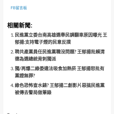
FB留言板
相關新聞:
民進黨立委台南高雄選舉民調翻車原因曝光 王
郁揚:支持電子煙的民意反撲
聘共產黨員任民進黨職沒問題? 王郁揚批賴清
德為選總統背刺獨派
獨/再爆二綠委違法吸食加熱菸 王郁揚怒批有
黨證無罪?
綠色恐怖查水錶? 王郁揚二創影片惡搞民進黨
被傳去警局做筆錄