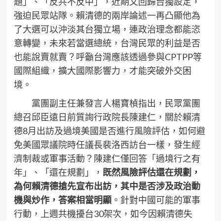
題」、「反共不反中」，近期又回歸台獨設定，
強迫民眾站隊。賴清德的兩岸論述一再凸顯他為
了大選可以沖淡其台獨立場，連政治理念都能恣
意轉變，未來若當選總統，台灣民眾的利益是否
也能說賣就賣？呼籲台灣應該透過參與CPTPP等
國際組織，擴大國際影響力，才能突破外交困
境。
黨團副主任兼發言人楊寶楨指出，民眾黨團
總召邱臣遠日前質詢行政院長陳建仁，關於賴清
德8月出訪及過境美國是否進行風險評估，如何避
免美國眾議院時任議長裴洛西訪台一樣，發生經
濟制裁或軍事活動？陳建仁僅回答「過境行之有
年」、「還在規劃」，
既然風險評估還在規劃，
為何賴清德搶先宣布出訪，其中是否涉及政治動
機與炒作，答案相當明顯
。針對中國可能的軍事
行動，上週共機擾台30架次，如今因賴清德失