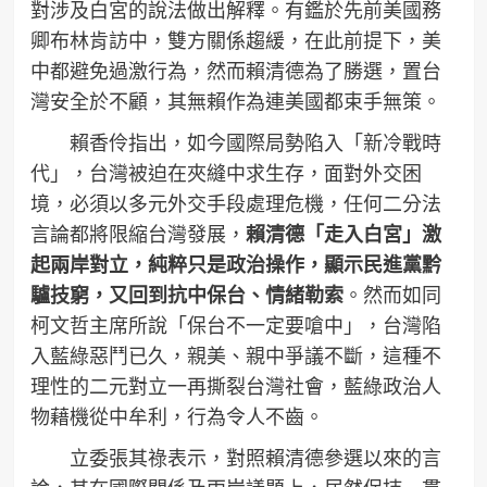
對涉及白宮的說法做出解釋。有鑑於先前美國務
卿布林肯訪中，雙方關係趨緩，在此前提下，美
中都避免過激行為，然而賴清德為了勝選，置台
灣安全於不顧，其無賴作為連美國都束手無策。
賴香伶指出，如今國際局勢陷入「新冷戰時
代」，台灣被迫在夾縫中求生存，面對外交困
境，必須以多元外交手段處理危機，任何二分法
言論都將限縮台灣發展，
賴清德「走入白宮」激
起兩岸對立，純粹只是政治操作，顯示民進黨黔
驢技窮，又回到抗中保台、情緒勒索
。然而如同
柯文哲主席所說「保台不一定要嗆中」，台灣陷
入藍綠惡鬥已久，親美、親中爭議不斷，這種不
理性的二元對立一再撕裂台灣社會，藍綠政治人
物藉機從中牟利，行為令人不齒。
立委張其祿表示，對照賴清德參選以來的言