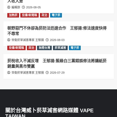
人收入差
編輯部
2026-08-05
加熱菸
投書/新聞稿
政治
電子菸
朝野惡鬥不休卻為菸防法迅速合作 王郁揚:修法速度快得
不尋常
世衛菸草減害專家 王郁揚
2026-08-03
投書/新聞稿
政治
無煙台灣
菸草減害
電子菸
菸稅收入不減反增 王郁揚:藍綠白三黨錯誤修法將讓紙菸
銷量與黑市雙贏
世衛菸草減害專家 王郁揚
2026-07-29
關於台灣威卜菸草減害網路媒體 VAPE
TAIWAN