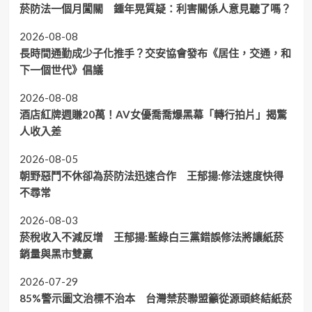
菸防法一個月闖關 鍾年晃質疑：利害關係人意見聽了嗎？
2026-08-08
長時間通勤成少子化推手？交安協會發布《居住，交通，和
下一個世代》倡議
2026-08-08
酒店紅牌週賺20萬！AV女優喬喬爆黑幕「轉行拍片」揭驚
人收入差
2026-08-05
朝野惡鬥不休卻為菸防法迅速合作 王郁揚:修法速度快得
不尋常
2026-08-03
菸稅收入不減反增 王郁揚:藍綠白三黨錯誤修法將讓紙菸
銷量與黑市雙贏
2026-07-29
85%警示圖文治標不治本 台灣禁菸聯盟籲從源頭終結紙菸