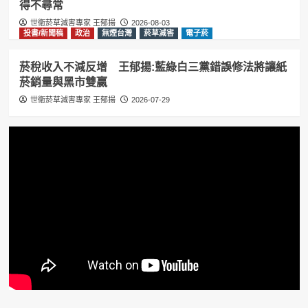
得不尋常
世衛菸草減害專家 王郁揚
2026-08-03
投書/新聞稿
政治
無煙台灣
菸草減害
電子菸
菸稅收入不減反增 王郁揚:藍綠白三黨錯誤修法將讓紙
菸銷量與黑市雙贏
世衛菸草減害專家 王郁揚
2026-07-29