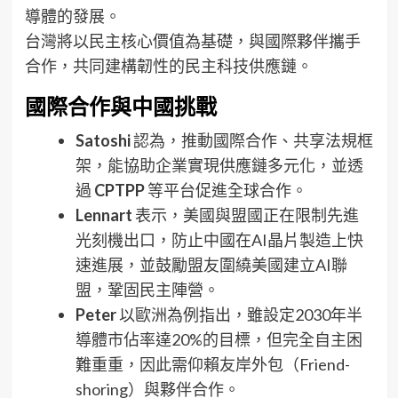
導體的發展。
台灣將以民主核心價值為基礎，與國際夥伴攜手
合作，共同建構韌性的民主科技供應鏈。
國際合作與中國挑戰
Satoshi
認為，推動國際合作、共享法規框
架，能協助企業實現供應鏈多元化，並透
過
CPTPP
等平台促進全球合作。
Lennart
表示，美國與盟國正在限制先進
光刻機出口，防止中國在AI晶片製造上快
速進展，並鼓勵盟友圍繞美國建立AI聯
盟，鞏固民主陣營。
Peter
以歐洲為例指出，雖設定2030年半
導體市佔率達20%的目標，但完全自主困
難重重，因此需仰賴友岸外包（Friend-
shoring）與夥伴合作。