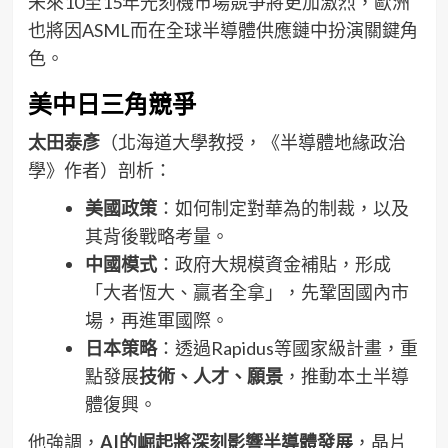
未來10至15年光刻機市場競爭將更加激烈，歐洲
也將因ASML而在全球半導體供應鏈中扮演關鍵角
色。
美中日三角競爭
太田泰彥
（北海道大學教授，《半導體地緣政治
學》作者）剖析：
美國政策
：如何制定對華為的制裁，以及
其背後戰略考量。
中國模式
：政府大規模資金補貼，形成
「大者恆大、贏者全拿」，先鞏固國內市
場，再進軍國際。
日本策略
：透過Rapidus等國家級計畫，重
點發展
技術、人才、願景
，推動本土半導
體復興。
他強調，
AI的崛起將深刻影響半導體發展
，晶片