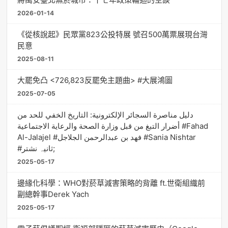
2026-01-14
《從核說起》民眾黨823公投特展 號召500萬票展現台灣
民意
2025-08-11
大罷免凸 <726,823反罷免主題曲> #大展鴻圖
2025-07-05
دليل مناصرة السجائر الإلكترونية: التاريخ الخفي للحد من
أضرار التبغ من قبل وزارة الصحة والرعاية الاجتماعية #Fahad
Al-Jalajel #فهد بن عبدالرحمن الجلاجل #Sania Nishtar
#ثانیہ نشتر;
2025-05-17
邊緣化科學：WHO對菸草減害策略的背離 ft.世衛組織前
副總幹事Derek Yach
2025-05-17