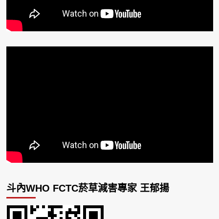
斗內WHO FCTC菸草減害專家 王郁揚