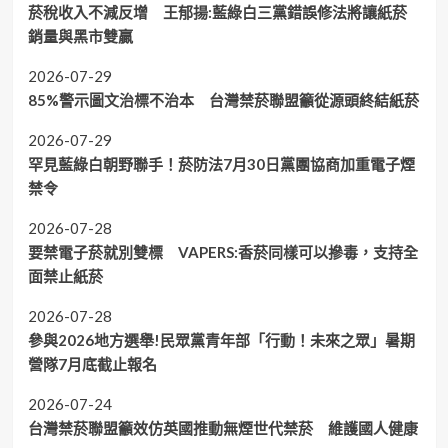
菸稅收入不減反增 王郁揚:藍綠白三黨錯誤修法將讓紙菸
銷量與黑市雙贏
2026-07-29
85%警示圖文治標不治本 台灣禁菸聯盟籲從源頭終結紙菸
2026-07-29
罕見藍綠白朝野聯手！菸防法7月30日黨團協商加重電子煙
禁令
2026-07-28
要禁電子菸就別雙標 VAPERS:香菸同樣可以摻毒，支持全
面禁止紙菸
2026-07-28
參與2026地方選舉!民眾黨青年部「行動！未來之眾」暑期
營隊7月底截止報名
2026-07-24
台灣禁菸聯盟籲效仿英國推動無煙世代禁菸 維護國人健康