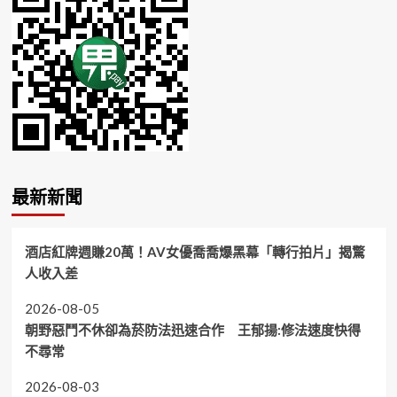
最新新聞
酒店紅牌週賺20萬！AV女優喬喬爆黑幕「轉行拍片」揭驚
人收入差
2026-08-05
朝野惡鬥不休卻為菸防法迅速合作 王郁揚:修法速度快得
不尋常
2026-08-03