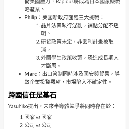
衡美國壓力，Rapidus將成為日本國家級戰
略產業。
Philip
：美國新政府面臨三大挑戰：
晶片法案執行混亂，補貼分配不透
明。
研發政策未定，非營利計畫被取
消。
外國學生政策收緊，恐造成長期人
才斷層。
Marc
：出口管制同時涉及國安與貿易，導
致企業投資觀望，市場陷入不確定性。
跨國信任是基石
Yasuhiko提出，未來半導體競爭將同時存在於：
國家 vs 國家
公司 vs 公司