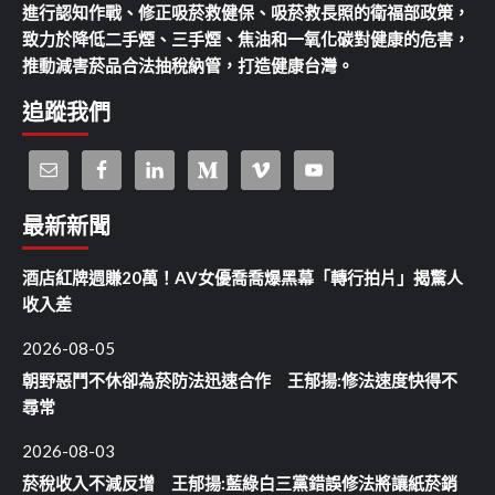
進行認知作戰、修正吸菸救健保、吸菸救長照的衛福部政策，
致力於降低二手煙、三手煙、焦油和一氧化碳對健康的危害，
推動減害菸品合法抽稅納管，打造健康台灣。
追蹤我們
最新新聞
酒店紅牌週賺20萬！AV女優喬喬爆黑幕「轉行拍片」揭驚人
收入差
2026-08-05
朝野惡鬥不休卻為菸防法迅速合作 王郁揚:修法速度快得不
尋常
2026-08-03
菸稅收入不減反增 王郁揚:藍綠白三黨錯誤修法將讓紙菸銷