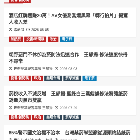
酒店紅牌週賺20萬！AV女優喬喬爆黑幕「轉行拍片」揭驚
人收入差
編輯部
2026-08-05
加熱菸
投書/新聞稿
政治
電子菸
朝野惡鬥不休卻為菸防法迅速合作 王郁揚:修法速度快得
不尋常
世衛菸草減害專家 王郁揚
2026-08-03
投書/新聞稿
政治
無煙台灣
菸草減害
電子菸
菸稅收入不減反增 王郁揚:藍綠白三黨錯誤修法將讓紙菸
銷量與黑市雙贏
世衛菸草減害專家 王郁揚
2026-07-29
投書/新聞稿
政治
無煙台灣
菸草減害
85%警示圖文治標不治本 台灣禁菸聯盟籲從源頭終結紙菸