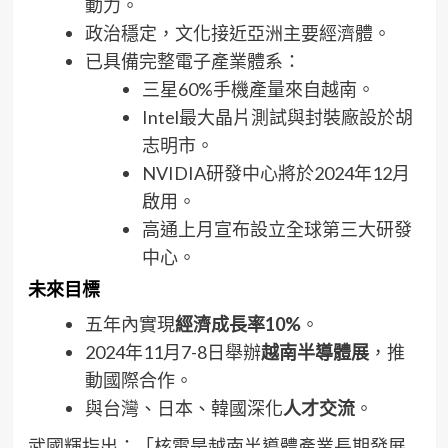
動力。
政治穩定，文化接近亞洲主要經濟體。
已具備完整電子產業體系：
三星60%手機產量來自越南。
Intel最大晶片測試與封裝廠設於胡
志明市。
NVIDIA研發中心將於2024年12月
啟用。
高通上月宣布設立全球第三大研發
中心。
未來目標
五年內實現
經濟成長率10%
。
2024年11月7-8日舉辦
越南半導體展
，推
動國際合作。
與台灣、日本、韓國深化
人才交流
。
武國輝指出：「核電是越南半導體產業長期發展