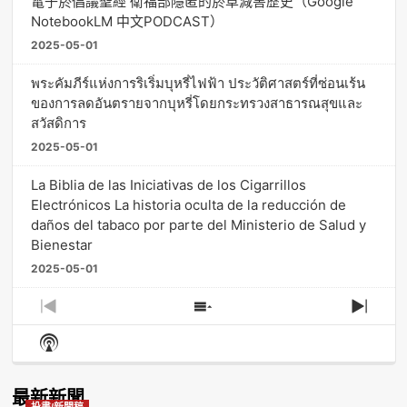
電子菸倡議聖經 衛福部隱匿的菸草減害歷史（Google
NotebookLM 中文PODCAST）
2025-05-01
พระคัมภีร์แห่งการริเริ่มบุหรี่ไฟฟ้า ประวัติศาสตร์ที่ซ่อนเร้น
ของการลดอันตรายจากบุหรี่โดยกระทรวงสาธารณสุขและ
สวัสดิการ
2025-05-01
La Biblia de las Iniciativas de los Cigarrillos
Electrónicos La historia oculta de la reducción de
daños del tabaco por parte del Ministerio de Salud y
Bienestar
2025-05-01
Previous
Show
Next
Episode
Episodes
Episo
Show
List
Podcast
Information
最新新聞
投書/新聞稿