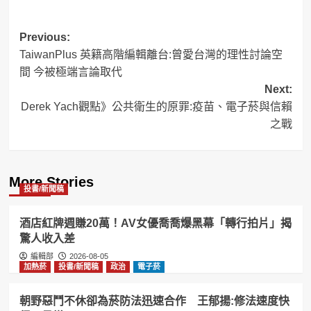
Post
Previous:
TaiwanPlus 英籍高階編輯離台:曾愛台灣的理性討論空
navigation
間 今被極端言論取代
Next:
Derek Yach觀點》公共衛生的原罪:疫苗、電子菸與信賴
之戰
More Stories
投書/新聞稿
酒店紅牌週賺20萬！AV女優喬喬爆黑幕「轉行拍片」揭
驚人收入差
編輯部
2026-08-05
加熱菸
投書/新聞稿
政治
電子菸
朝野惡鬥不休卻為菸防法迅速合作 王郁揚:修法速度快