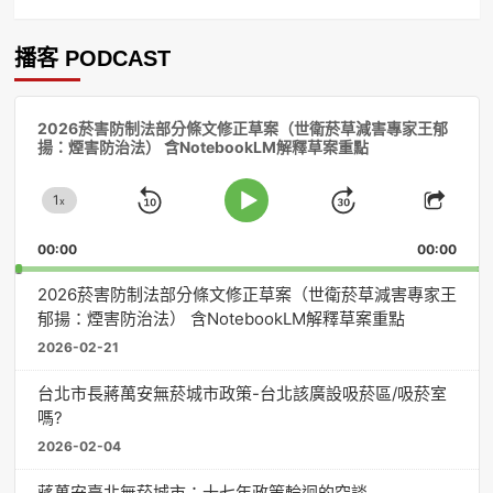
播客 PODCAST
音
2026菸害防制法部分條文修正草案（世衛菸草減害專家王郁
訊
揚：煙害防治法） 含NotebookLM解釋草案重點
播
放
1
器
x
Skip
Jump
Change
Play
Shar
Playback
This
Pause
Backward
Forward
00:00
Rate
00:00
Episo
2026菸害防制法部分條文修正草案（世衛菸草減害專家王
郁揚：煙害防治法） 含NotebookLM解釋草案重點
2026-02-21
台北市長蔣萬安無菸城市政策-台北該廣設吸菸區/吸菸室
嗎?
2026-02-04
蔣萬安臺北無菸城市：十七年政策輪迴的空談