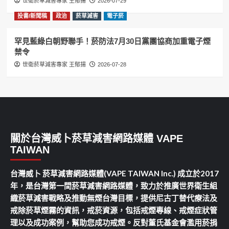
世衛菸草減害專家 王郁揚
2026-07-29
投書/新聞稿
政治
菸草減害
電子菸
罕見藍綠白朝野聯手！菸防法7月30日黨團協商加重電子煙
禁令
世衛菸草減害專家 王郁揚
2026-07-28
關於台灣威卜菸草減害網路媒體 VAPE
TAIWAN
台灣威卜 菸草減害網路媒體(VAPE TAIWAN Inc.) 成立於2017
年，是台灣第一間菸草減害網路媒體，致力於推廣世界衛生組
織菸草減害戰略及推動無煙台灣目標，提供尼古丁替代療法及
戒除菸草煙霧的資訊，戒菸資源，包括戒煙專線、戒煙症狀管
理以及成功案例，幫助您成功戒煙。反對董氏基金會濫用菸捐