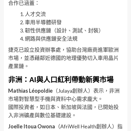
合作已涵蓋：
人才交流
車用半導體研發
韌性供應鏈（設計、測試、封裝）
網路與供應鏈安全法規
捷克已設立投資辦事處，協助台灣廠商進軍歐洲
市場，並憑藉鄰近德國的地理優勢切入車用晶片
產業鏈。
非洲：AI與人口紅利帶動新興市場
Mathias Léopoldie
（Julaya創辦人）表示，非洲
市場對智慧型手機與資料中心需求龐大。
國際投資者，如日本、新加坡與法國，已開始投
入非洲礦產與數位基礎建設。
Joelle Itoua Owona
（AfriWell Health創辦人）指