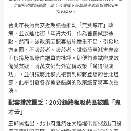
北燈節恐重蹈覆徹。圖：台灣威卜菸草減害網路媒體VAPE
TAIWAN。
台北市長蔣萬安近期積極推動「無菸城市」政
策，並以迪化街「年貨大街」作為首個試辦據
點。然而，該政策因配套措施嚴重不足，引發地
方商圈、不吸菸者、吸菸者、世衛菸草減害專家
王郁揚及藍綠白議員的批評。即便首波試辦成效
備受質疑，蔣萬安仍對外宣稱政策「辦得很成
功」，並研議將此模式複製到即將登場的台北燈
節，此舉引發各界擔憂錯誤的政策細節將再次重
演。
配套措施匱乏：20分鐘路程吸菸區被諷「鬼
才去」
王郁揚指出，北市府雖然在大稻埕碼頭5號出口設