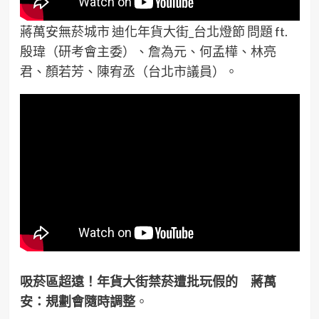
蔣萬安無菸城市 迪化年貨大街_台北燈節 問題 ft.
殷瑋（研考會主委）、詹為元、何孟樺、林亮
君、顏若芳、陳宥丞（台北市議員）。
吸菸區超遠！年貨大街禁菸遭批玩假的 蔣萬
安：規劃會隨時調整
。