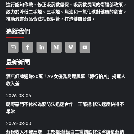
進行認知作戰、修正吸菸救健保、吸菸救長照的衛福部政策，
致力於降低二手煙、三手煙、焦油和一氧化碳對健康的危害，
推動減害菸品合法抽稅納管，打造健康台灣。
追蹤我們
最新新聞
酒店紅牌週賺20萬！AV女優喬喬爆黑幕「轉行拍片」揭驚人
收入差
2026-08-05
朝野惡鬥不休卻為菸防法迅速合作 王郁揚:修法速度快得不
尋常
2026-08-03
菸稅收入不減反增 王郁揚:藍綠白三黨錯誤修法將讓紙菸銷