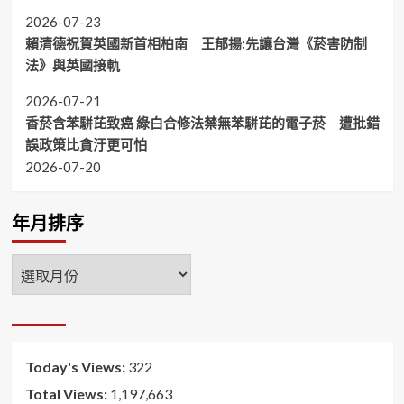
2026-07-23
賴清德祝賀英國新首相柏南 王郁揚:先讓台灣《菸害防制
法》與英國接軌
2026-07-21
香菸含苯駢芘致癌 綠白合修法禁無苯駢芘的電子菸 遭批錯
誤政策比貪汙更可怕
2026-07-20
年月排序
年
月
排
序
Today's Views:
322
Total Views:
1,197,663