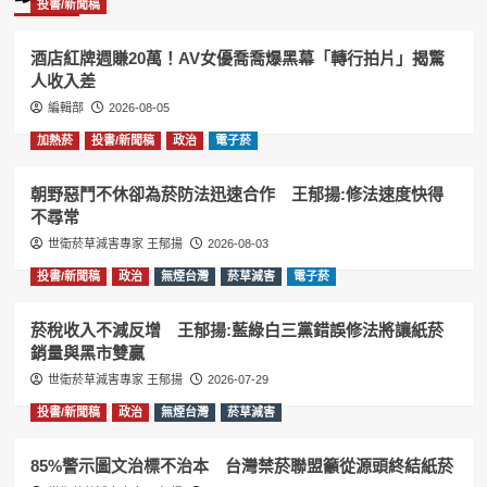
投書/新聞稿
酒店紅牌週賺20萬！AV女優喬喬爆黑幕「轉行拍片」揭驚
人收入差
編輯部
2026-08-05
加熱菸
投書/新聞稿
政治
電子菸
朝野惡鬥不休卻為菸防法迅速合作 王郁揚:修法速度快得
不尋常
世衛菸草減害專家 王郁揚
2026-08-03
投書/新聞稿
政治
無煙台灣
菸草減害
電子菸
菸稅收入不減反增 王郁揚:藍綠白三黨錯誤修法將讓紙菸
銷量與黑市雙贏
世衛菸草減害專家 王郁揚
2026-07-29
投書/新聞稿
政治
無煙台灣
菸草減害
85%警示圖文治標不治本 台灣禁菸聯盟籲從源頭終結紙菸