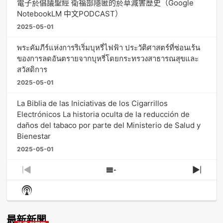
電子菸倡議聖經 衛福部隱匿的菸草減害歷史（Google
NotebookLM 中文PODCAST）
2025-05-01
พระคัมภีร์แห่งการริเริ่มบุหรี่ไฟฟ้า ประวัติศาสตร์ที่ซ่อนเร้น
ของการลดอันตรายจากบุหรี่โดยกระทรวงสาธารณสุขและ
สวัสดิการ
2025-05-01
La Biblia de las Iniciativas de los Cigarrillos
Electrónicos La historia oculta de la reducción de
daños del tabaco por parte del Ministerio de Salud y
Bienestar
2025-05-01
Previous
Show
Next
Episode
Episodes
Episo
Show
List
Podcast
Information
最新新聞