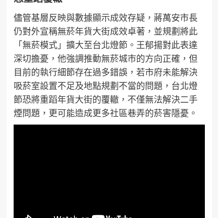
儘管基層反映與數據顯示成效存疑，蔣萬安市長
仍對外宣稱無菸年貨大街成效卓著，並規劃將此
「無菸模式」擴大至台北燈節。王郁揚對此表達
深切擔憂，他強調推動無菸城市的方向正確，但
目前的執行細節存在過多錯誤，若市府未能解決
吸菸室設置不足及地點規劃不當的問題，台北燈
節恐將重蹈年貨大街的覆轍，不僅無法解決二手
煙問題，更可能造成更多社區巷弄的菸害隱憂。