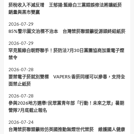
菸稅收入不減反增 王郁揚:藍綠白三黨錯誤修法將讓紙菸
銷量與黑市雙贏
2026-07-29
85%警示圖文治標不治本 台灣禁菸聯盟籲從源頭終結紙菸
2026-07-29
罕見藍綠白朝野聯手！菸防法7月30日黨團協商加重電子煙
禁令
2026-07-28
要禁電子菸就別雙標 VAPERS:香菸同樣可以摻毒，支持全
面禁止紙菸
2026-07-28
參與2026地方選舉!民眾黨青年部「行動！未來之眾」暑期
營隊7月底截止報名
2026-07-24
台灣禁菸聯盟籲效仿英國推動無煙世代禁菸 維護國人健康