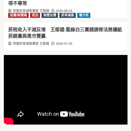
得不尋常
世衛菸草減害專家 王郁揚
2026-08-03
投書/新聞稿
政治
無煙台灣
菸草減害
電子菸
菸稅收入不減反增 王郁揚:藍綠白三黨錯誤修法將讓紙
菸銷量與黑市雙贏
世衛菸草減害專家 王郁揚
2026-07-29