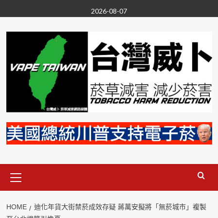
Skip
2026-08-07
to
content
Primary
Menu
HOME
迪化年貨大街禁菸成效存疑 蔣萬安擬將「無菸城市」複製