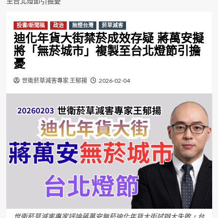
至台北燈節引擔憂
投書/新聞稿
政治
無煙台灣
菸草減害
迪化年貨大街禁菸成效存疑 蔣萬安擬
將「無菸城市」複製至台北燈節引擔
憂
世衛菸草減害專家 王郁揚
2026-02-04
世衛菸草減害專家評論蔣萬安無菸迪化年貨大街試辦大失敗，台