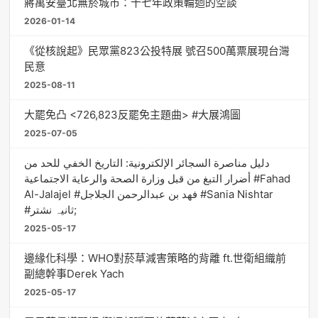
蔣萬安臺北無菸城市：十七年政策輪迴的空談
2026-01-14
《從核說起》民眾黨823公投特展 號召500萬票展現台灣
民意
2025-08-11
大罷免凸 <726,823反罷免主題曲> #大展鴻圖
2025-07-05
دليل مناصرة السجائر الإلكترونية: التاريخ الخفي للحد من
أضرار التبغ من قبل وزارة الصحة والرعاية الاجتماعية #Fahad
Al-Jalajel #فهد بن عبدالرحمن الجلاجل #Sania Nishtar
#ثانیہ نشتر;
2025-05-17
邊緣化科學：WHO對菸草減害策略的背離 ft.世衛組織前
副總幹事Derek Yach
2025-05-17