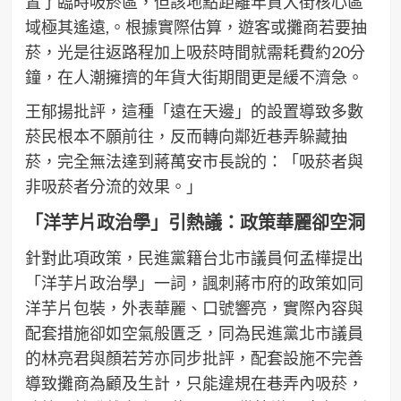
置了臨時吸菸區，但該地點距離年貨大街核心區
域極其遙遠,。根據實際估算，遊客或攤商若要抽
菸，光是往返路程加上吸菸時間就需耗費約20分
鐘，在人潮擁擠的年貨大街期間更是緩不濟急。
王郁揚批評，這種「遠在天邊」的設置導致多數
菸民根本不願前往，反而轉向鄰近巷弄躲藏抽
菸，完全無法達到蔣萬安市長說的：「吸菸者與
非吸菸者分流的效果。」
「洋芋片政治學」引熱議：政策華麗卻空洞
針對此項政策，民進黨籍台北市議員何孟樺提出
「洋芋片政治學」一詞，諷刺蔣市府的政策如同
洋芋片包裝，外表華麗、口號響亮，實際內容與
配套措施卻如空氣般匱乏，同為民進黨北市議員
的林亮君與顏若芳亦同步批評，配套設施不完善
導致攤商為顧及生計，只能違規在巷弄內吸菸，