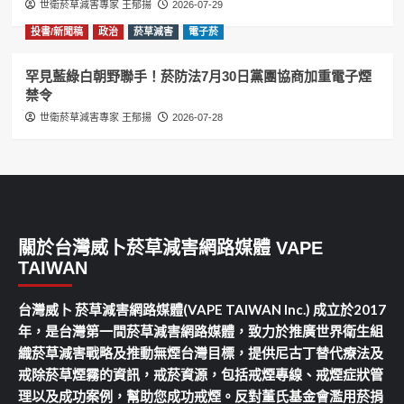
世衛菸草減害專家 王郁揚
2026-07-29
投書/新聞稿
政治
菸草減害
電子菸
罕見藍綠白朝野聯手！菸防法7月30日黨團協商加重電子煙
禁令
世衛菸草減害專家 王郁揚
2026-07-28
關於台灣威卜菸草減害網路媒體 VAPE
TAIWAN
台灣威卜 菸草減害網路媒體(VAPE TAIWAN Inc.) 成立於2017
年，是台灣第一間菸草減害網路媒體，致力於推廣世界衛生組
織菸草減害戰略及推動無煙台灣目標，提供尼古丁替代療法及
戒除菸草煙霧的資訊，戒菸資源，包括戒煙專線、戒煙症狀管
理以及成功案例，幫助您成功戒煙。反對董氏基金會濫用菸捐