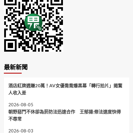
最新新聞
酒店紅牌週賺20萬！AV女優喬喬爆黑幕「轉行拍片」揭驚
人收入差
2026-08-05
朝野惡鬥不休卻為菸防法迅速合作 王郁揚:修法速度快得
不尋常
2026-08-03