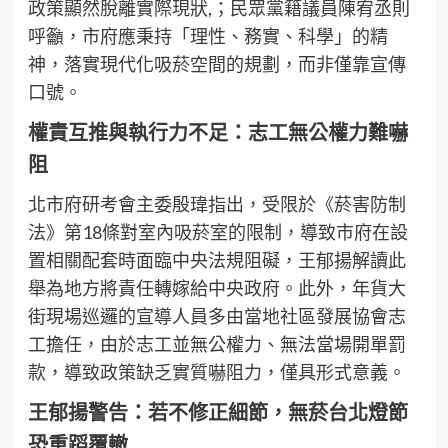
政策顯然脫離實際現狀,；民眾黨籍議員陳宥丞則
呼籲，市府應秉持「理性、務實、科學」的精
神，落實現代化吸菸空間的規劃，而非僅靠宣傳
口號。
權責互推與執行力不足：志工無公權力難嚇
阻
北市府研考會主委殷瑋指出，受限於《菸害防制
法》第18條對室內吸菸室的限制，導致市府在設
置相關配套時面臨中央法規阻礙，王郁揚解讀此
舉為地方將責任轉嫁給中央政府。此外，年貨大
街現場巡邏的宣導人員多由當地社區發展協會志
工擔任，由於志工並無公權力、無法當場開單罰
款，導致政策缺乏實質嚇阻力，僅具形式意義。
王郁揚警告：若不修正細節，無菸台北燈節
恐重蹈覆轍