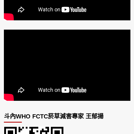
斗內WHO FCTC菸草減害專家 王郁揚