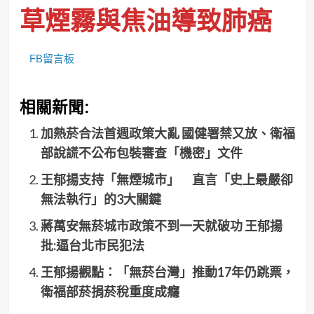
草煙霧與焦油導致肺癌
FB留言板
相關新聞:
加熱菸合法首週政策大亂 國健署禁又放、衛福
部說謊不公布包裝審查「機密」文件
王郁揚支持「無煙城市」 直言「史上最嚴卻
無法執行」的3大關鍵
蔣萬安無菸城市政策不到一天就破功 王郁揚
批:逼台北市民犯法
王郁揚觀點：「無菸台灣」推動17年仍跳票，
衛福部菸捐菸稅重度成癮