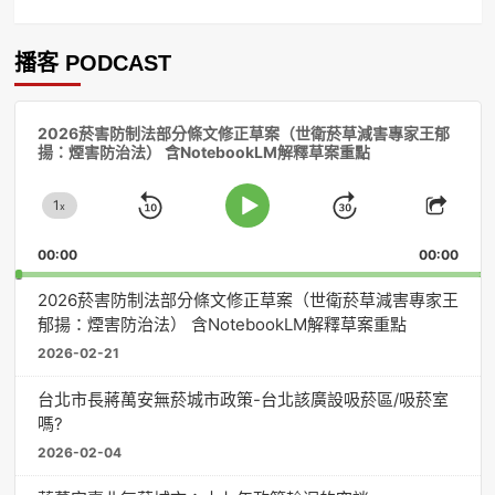
播客 PODCAST
音
2026菸害防制法部分條文修正草案（世衛菸草減害專家王郁
訊
揚：煙害防治法） 含NotebookLM解釋草案重點
播
放
1
器
x
Skip
Jump
Change
Play
Shar
Playback
This
Pause
Backward
Forward
00:00
Rate
00:00
Episo
2026菸害防制法部分條文修正草案（世衛菸草減害專家王
郁揚：煙害防治法） 含NotebookLM解釋草案重點
2026-02-21
台北市長蔣萬安無菸城市政策-台北該廣設吸菸區/吸菸室
嗎?
2026-02-04