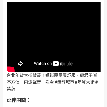
台北年貨大街禁菸！逛街民眾讚舒服、癮君子喊
不方便 兩派聲音一次看 #無菸城市 #年貨大街 #
禁菸
延伸閱讀：