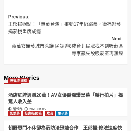
Post
Previous:
王郁揚觀點：「無菸台灣」推動17年仍跳票，衛福部菸
navigation
捐菸稅重度成癮
Next:
蔣萬安無菸城市惹議 民調逾8成台北民眾找不到吸菸區
專家籲先設吸菸室再無煙
More Stories
投書/新聞稿
酒店紅牌週賺20萬！AV女優喬喬爆黑幕「轉行拍片」揭
驚人收入差
編輯部
2026-08-05
加熱菸
投書/新聞稿
政治
電子菸
朝野惡鬥不休卻為菸防法迅速合作 王郁揚:修法速度快