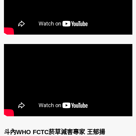
斗內WHO FCTC菸草減害專家 王郁揚