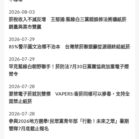
2026-08-03
菸稅收入不減反增 王郁揚:藍綠白三黨錯誤修法將讓紙菸
銷量與黑市雙贏
2026-07-29
85%警示圖文治標不治本 台灣禁菸聯盟籲從源頭終結紙菸
2026-07-29
罕見藍綠白朝野聯手！菸防法7月30日黨團協商加重電子煙
禁令
2026-07-28
要禁電子菸就別雙標 VAPERS:香菸同樣可以摻毒，支持全
面禁止紙菸
2026-07-28
參與2026地方選舉!民眾黨青年部「行動！未來之眾」暑期
營隊7月底截止報名