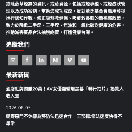
戒除菸草煙霧的資訊，戒菸資源，包括戒煙專線、戒煙症狀管
理以及成功案例，幫助您成功戒煙。反對董氏基金會濫用菸捐
進行認知作戰、修正吸菸救健保、吸菸救長照的衛福部政策，
致力於降低二手煙、三手煙、焦油和一氧化碳對健康的危害，
推動減害菸品合法抽稅納管，打造健康台灣。
追蹤我們
最新新聞
酒店紅牌週賺20萬！AV女優喬喬爆黑幕「轉行拍片」揭驚人
收入差
2026-08-05
朝野惡鬥不休卻為菸防法迅速合作 王郁揚:修法速度快得不
尋常