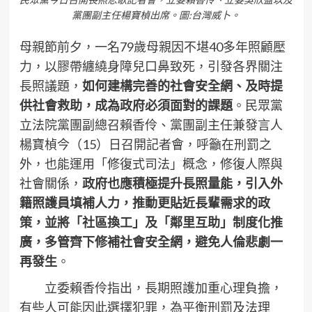
黨團副主任楊寶楨出席。圖:台灣威卜。
母親節前夕，一名79歲母親因不堪40多年照顧壓
力，以膠帶纏繞身障兒口鼻致死，引發各界關注
長照議題，
如何建構完善的社會安全網、及時提
供社會救助，成為政府必須面對的課題
。民眾黨
立法院黨團副總召賴香伶、黨團副主任兼發言人
楊寶楨今（15）日召開記者會，呼籲在刑罰之
外，也能運用「修復式司法」概念，修復人際與
社會關係，
政府也應積極提升長照量能，引入外
籍照護員填補人力，推動更貼近長輩需求的政
策，並將「社區換工」及「鄰里互助」制度化推
廣，多管齊下修補社會安全網，避免人倫悲劇一
再發生
。
立委賴香伶指出，長期照護加重心理負擔，
有些人可能因此選擇犯罪，為平衡刑罰及法理