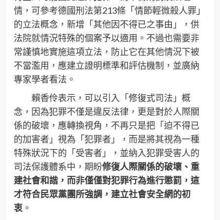
情，可參考德國刑法第213條「情節輕微殺人罪」
的立法概念，新增「其他因不得已之事由」，供
法院就情況特殊的個案予以適用。不過也需要非
常謹慎地實施這項立法，防止它在其他情況下被
不當濫用，應建立證明標準和評估機制，並廣納
專家學者看法。
賴香伶表示，可以引入「修復式司法」概
念，因為犯罪不僅是違反法律，更是對於人際關
係的破壞，應轉換視角，不再只是把「迫不得已
的加害者」視為「犯罪者」，而是將其視為一種
特殊狀況下的「受害者」，並納入犯罪受害人的
司法保護體系中，期盼
修復人際關係的破壞、重
建社會和諧，而非僅僅對犯罪行為進行懲罰，這
才符合民眾黨團所強調，建立社會安全網的初
衷
。