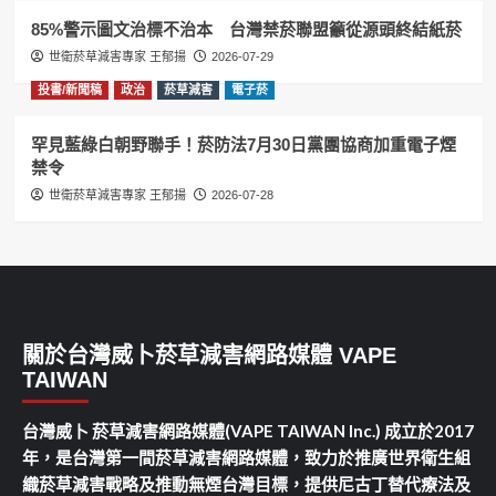
85%警示圖文治標不治本 台灣禁菸聯盟籲從源頭終結紙菸
世衛菸草減害專家 王郁揚
2026-07-29
投書/新聞稿
政治
菸草減害
電子菸
罕見藍綠白朝野聯手！菸防法7月30日黨團協商加重電子煙
禁令
世衛菸草減害專家 王郁揚
2026-07-28
關於台灣威卜菸草減害網路媒體 VAPE
TAIWAN
台灣威卜 菸草減害網路媒體(VAPE TAIWAN Inc.) 成立於2017
年，是台灣第一間菸草減害網路媒體，致力於推廣世界衛生組
織菸草減害戰略及推動無煙台灣目標，提供尼古丁替代療法及