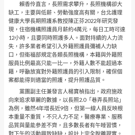
賴香伶直言，長照需求攀升，長照機構卻大
缺工，主要與低薪、勞動強度高有關，台北護理
健康大學長期照護系教授陳正芬2022年研究發
現，住宿機構照護員月薪約4萬元，每日工時可達
12小時，且要同時照護多人。面對持續的人力流
失，許多業者希望引入外籍照護員彌補人力缺
口，但衛福部規定各類長照機構，本籍與外籍照
服員比例最高只能一比一，外籍人數不能超過本
籍，呼籲放寬對外籍照護員的引入限制，確保個
案都能得到適當的照護，提升照護品質。
黨團副主任兼發言人楊寶楨指出，政府施政
向來追求華麗的數據，以長照2.0「巷弄長照站」
為例，雖然4年增長近9倍，但第一線人員反映根
本重量不重質，不只人力不足，醫療專業、服務
品質與量能參差不齊，且多數長者有午睡習慣，
對下午的活動興致缺缺，設計上完全脫離現實。