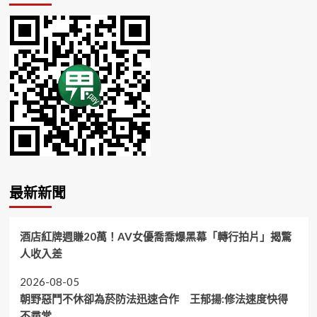
最新新聞
酒店紅牌週賺20萬！AV女優喬喬爆黑幕「轉行拍片」揭驚
人收入差
2026-08-05
朝野惡鬥不休卻為菸防法迅速合作 王郁揚:修法速度快得
不尋常