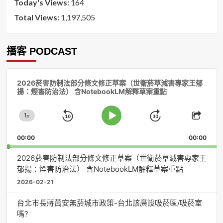
Today's Views:
164
Total Views:
1,197,505
播客 PODCAST
音
2026菸害防制法部分條文修正草案（世衛菸草減害專家王郁
訊
揚：煙害防治法） 含NotebookLM解釋草案重點
播
放
1
器
x
Skip
Jump
Change
Play
Shar
Playback
This
Pause
Backward
Forward
00:00
Rate
00:00
Episo
2026菸害防制法部分條文修正草案（世衛菸草減害專家王
郁揚：煙害防治法） 含NotebookLM解釋草案重點
2026-02-21
台北市長蔣萬安無菸城市政策-台北該廣設吸菸區/吸菸室
嗎?