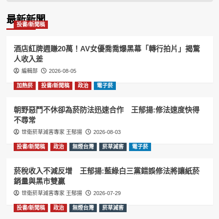
Information
最新新聞
投書/新聞稿
酒店紅牌週賺20萬！AV女優喬喬爆黑幕「轉行拍片」揭驚
人收入差
編輯部
2026-08-05
加熱菸
投書/新聞稿
政治
電子菸
朝野惡鬥不休卻為菸防法迅速合作 王郁揚:修法速度快得
不尋常
世衛菸草減害專家 王郁揚
2026-08-03
投書/新聞稿
政治
無煙台灣
菸草減害
電子菸
菸稅收入不減反增 王郁揚:藍綠白三黨錯誤修法將讓紙菸
銷量與黑市雙贏
世衛菸草減害專家 王郁揚
2026-07-29
投書/新聞稿
政治
無煙台灣
菸草減害