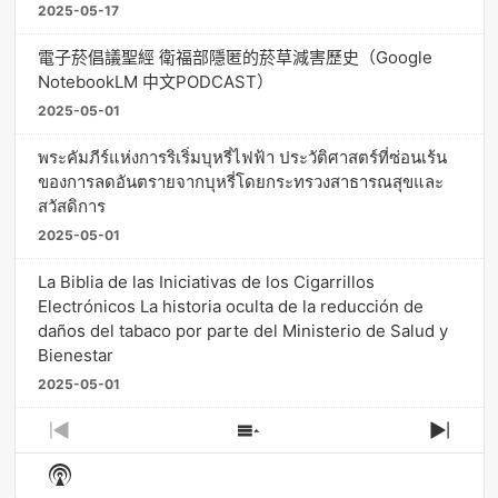
2025-05-17
電子菸倡議聖經 衛福部隱匿的菸草減害歷史（Google
NotebookLM 中文PODCAST）
2025-05-01
พระคัมภีร์แห่งการริเริ่มบุหรี่ไฟฟ้า ประวัติศาสตร์ที่ซ่อนเร้น
ของการลดอันตรายจากบุหรี่โดยกระทรวงสาธารณสุขและ
สวัสดิการ
2025-05-01
La Biblia de las Iniciativas de los Cigarrillos
Electrónicos La historia oculta de la reducción de
daños del tabaco por parte del Ministerio de Salud y
Bienestar
2025-05-01
Previous
Show
Next
Episode
Episodes
Episo
Show
List
Podcast