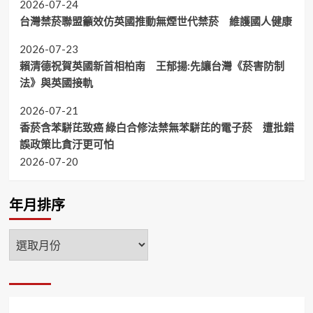
2026-07-24
台灣禁菸聯盟籲效仿英國推動無煙世代禁菸 維護國人健康
2026-07-23
賴清德祝賀英國新首相柏南 王郁揚:先讓台灣《菸害防制
法》與英國接軌
2026-07-21
香菸含苯駢芘致癌 綠白合修法禁無苯駢芘的電子菸 遭批錯
誤政策比貪汙更可怕
2026-07-20
年月排序
年
月
排
序