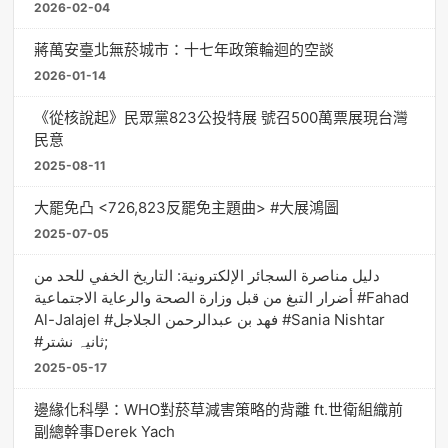
2026-02-04
蔣萬安臺北無菸城市：十七年政策輪迴的空談
2026-01-14
《從核說起》民眾黨823公投特展 號召500萬票展現台灣
民意
2025-08-11
大罷免凸 <726,823反罷免主題曲> #大展鴻圖
2025-07-05
دليل مناصرة السجائر الإلكترونية: التاريخ الخفي للحد من
أضرار التبغ من قبل وزارة الصحة والرعاية الاجتماعية #Fahad
Al-Jalajel #فهد بن عبدالرحمن الجلاجل #Sania Nishtar
#ثانیہ نشتر;
2025-05-17
邊緣化科學：WHO對菸草減害策略的背離 ft.世衛組織前
副總幹事Derek Yach