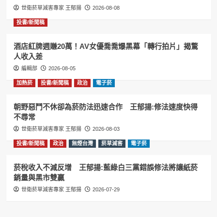
世衛菸草減害專家 王郁揚
2026-08-08
投書/新聞稿
酒店紅牌週賺20萬！AV女優喬喬爆黑幕「轉行拍片」揭驚
人收入差
編輯部
2026-08-05
加熱菸
投書/新聞稿
政治
電子菸
朝野惡鬥不休卻為菸防法迅速合作 王郁揚:修法速度快得
不尋常
世衛菸草減害專家 王郁揚
2026-08-03
投書/新聞稿
政治
無煙台灣
菸草減害
電子菸
菸稅收入不減反增 王郁揚:藍綠白三黨錯誤修法將讓紙菸
銷量與黑市雙贏
世衛菸草減害專家 王郁揚
2026-07-29