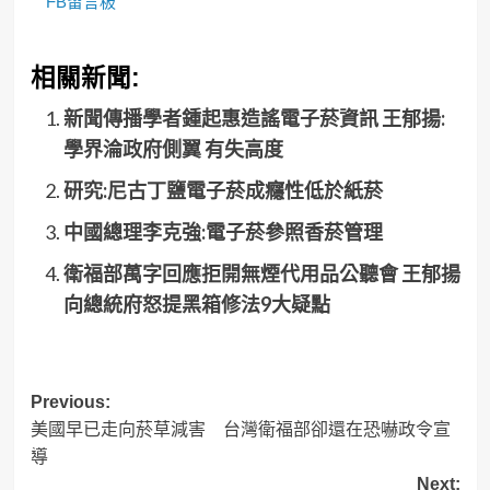
FB留言板
相關新聞:
新聞傳播學者鍾起惠造謠電子菸資訊 王郁揚:
學界淪政府側翼 有失高度
研究:尼古丁鹽電子菸成癮性低於紙菸
中國總理李克強:電子菸參照香菸管理
衛福部萬字回應拒開無煙代用品公聽會 王郁揚
向總統府怒提黑箱修法9大疑點
Post
Previous:
美國早已走向菸草減害 台灣衛福部卻還在恐嚇政令宣
navigation
導
Next: