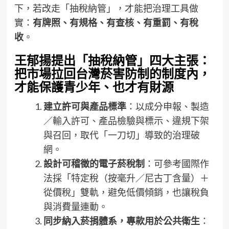
下，若改走「抽稅納管」，才能把治理工具做
實：
有牌照、有規格、有查核、有重罰、有稅
收
。
王郁揚提出「抽稅納管」四大主張：
把市場拉回台灣菸害防制的制度內，
才能保護青少年、也才有財源
建立許可與產品標準
：以成分申報、製造
／輸入許可、產品檢驗與標示、違規下架
與召回，取代「一刀切」導致的治理破
網。
設計可稽徵的電子菸稅制
：可參考國際作
法採「特定稅（按毫升／尼古丁含量）＋
從價稅」雙軌，避免低價傾銷，也讓稅負
與消費量連動。
同步納入菸捐體系，專款用於公共衛生
：