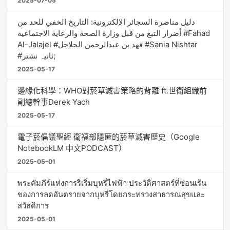
2025-07-05
دليل مناصرة السجائر الإلكترونية: التاريخ الخفي للحد من
أضرار التبغ من قبل وزارة الصحة والرعاية الاجتماعية #Fahad
Al-Jalajel #فهد بن عبدالرحمن الجلاجل #Sania Nishtar
#ثانیہ نشتر;
2025-05-17
邊緣化科學：WHO對菸草減害策略的背離 ft.世衛組織前
副總幹事Derek Yach
2025-05-17
電子菸倡議聖經 衛福部隱匿的菸草減害歷史（Google
NotebookLM 中文PODCAST）
2025-05-01
พระคัมภีร์แห่งการริเริ่มบุหรี่ไฟฟ้า ประวัติศาสตร์ที่ซ่อนเร้น
ของการลดอันตรายจากบุหรี่โดยกระทรวงสาธารณสุขและ
สวัสดิการ
2025-05-01