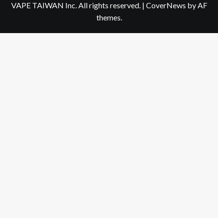
VAPE TAIWAN Inc. All rights reserved.
|
CoverNews
by AF
themes.