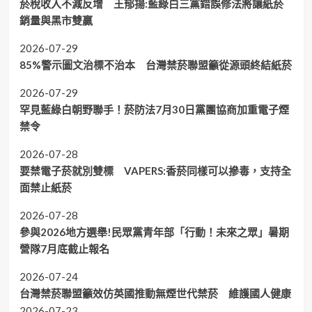
菸稅收入不減反增 王郁揚:藍綠白三黨錯誤修法將讓紙菸
銷量與黑市雙贏
2026-07-29
85%警示圖文治標不治本 台灣禁菸聯盟籲從源頭終結紙菸
2026-07-29
罕見藍綠白朝野聯手！菸防法7月30日黨團協商加重電子煙
禁令
2026-07-28
要禁電子菸就別雙標 VAPERS:香菸同樣可以摻毒，支持全
面禁止紙菸
2026-07-28
參與2026地方選舉!民眾黨青年部「行動！未來之眾」暑期
營隊7月底截止報名
2026-07-24
台灣禁菸聯盟籲效仿英國推動無煙世代禁菸 維護國人健康
2026-07-23