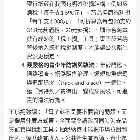
現行紙菸在我國有明確稅捐結構，例如菸
酒稅「每千支1,590元」、菸品健康福利捐
「每千支1,000元」（可折算為每包20支約
31.8元菸酒稅、20元菸捐），顯示台灣本
就有成熟的「稅＋捐」工具；電子菸若納
管後納入既有稅捐制度，才能讓公共衛生
資源更穩定。
最嚴格的青少年防護與執法
：年齡門檻、
通路稽查、網路販售治理、違規加重處罰
與追蹤追溯（track-and-trace）一體化，
讓「買得到／賣得出」變成高風險、可追
責的違法行為。
王郁揚強調：「電子菸不是要不要管的問題，而
是
要用什麼方式管
。全面禁令讓政府同時失去品
質監管與稅制工具；抽稅納管才能把市場拉回制
度內，讓財政有收入、公共衛生有資源、青少年