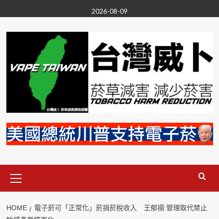
Skip
2026-08-09
to
content
Primary
Menu
HOME
電子菸可「正常化」菸捐菸稅收入 王郁揚:管理取代禁止