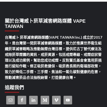
關於台灣威卜菸草減害網路媒體 VAPE
TAIWAN
台灣威卜 菸草減害網路媒體(VAPE TAIWAN Inc.) 成立於2017
年，是台灣第一間菸草減害網路媒體，致力於推廣世界衛生組
織菸草減害戰略及推動無煙台灣目標，提供尼古丁替代療法及
戒除菸草煙霧的資訊，戒菸資源，包括戒煙專線、戒煙症狀管
理以及成功案例，幫助您成功戒煙。反對董氏基金會濫用菸捐
進行認知作戰、修正吸菸救健保、吸菸救長照的衛福部政策，
致力於降低二手煙、三手煙、焦油和一氧化碳對健康的危害，
推動減害菸品合法抽稅納管，打造健康台灣。
追蹤我們