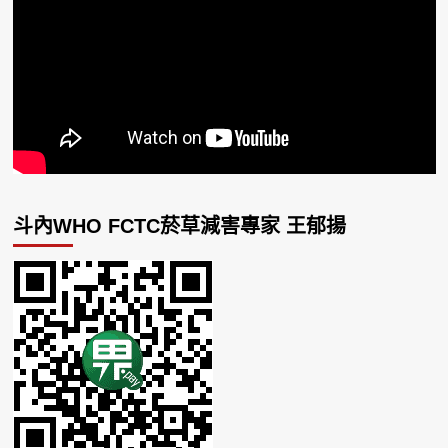
斗內WHO FCTC菸草減害專家 王郁揚