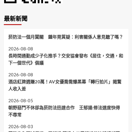
最新新聞
菸防法一個月闖關 鍾年晃質疑：利害關係人意見聽了嗎？
2026-08-08
長時間通勤成少子化推手？交安協會發布《居住，交通，和
下一個世代》倡議
2026-08-08
酒店紅牌週賺20萬！AV女優喬喬爆黑幕「轉行拍片」揭驚
人收入差
2026-08-05
朝野惡鬥不休卻為菸防法迅速合作 王郁揚:修法速度快得
不尋常
2026-08-03