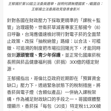
王郁揚於第10屆立法委員選舉，說明何謂無煙國家。/截圖自：
王郁揚立法委員政見發表會影片
針對各國在財政壓力下採取更精準的「課稅＋監
管」治理趨勢，世衛菸草減害專家王郁揚今（8）
日呼籲，台灣應儘速檢討現行對電子菸的全面禁
止政策，改採「抽稅納管」路線：以合法、可稽
徵、可追溯的制度把市場拉回陽光下，才能同時
做到
源頭管理、青少年保護
，並正常化國庫菸稅
長照與菸品健康福利捐（菸捐）300億的穩定財
源。
王郁揚指出，哥倫比亞政府近期即在「預算資金
缺口」壓力下，透過緊急狀態下的稅制措施，將
香菸與電子煙（含類似產品）一併納入課稅架
構，作為補足財政缺口的手段之一。哥國媒體整
理顯示，香菸採「每包（20支）特定稅11,200披