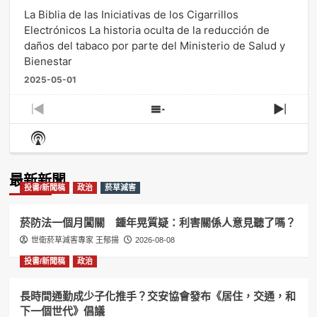
La Biblia de las Iniciativas de los Cigarrillos
Electrónicos La historia oculta de la reducción de
daños del tabaco por parte del Ministerio de Salud y
Bienestar
2025-05-01
Previous
Show
Next
Episode
Episodes
Episo
Show
List
Podcast
Information
最新新聞
投書/新聞稿
政治
菸草減害
菸防法一個月闖關 鍾年晃質疑：利害關係人意見聽了嗎？
世衛菸草減害專家 王郁揚
2026-08-08
投書/新聞稿
政治
長時間通勤成少子化推手？交安協會發布《居住，交通，和
下一個世代》倡議