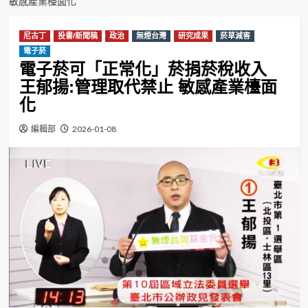
敏感產業檯面化
尼古丁
投書/新聞稿
政治
無煙台灣
研究成果
菸草減害
電子菸
電子菸可「正常化」菸捐菸稅收入
王郁揚:管理取代禁止 敏感產業檯面
化
編輯部
2026-01-08