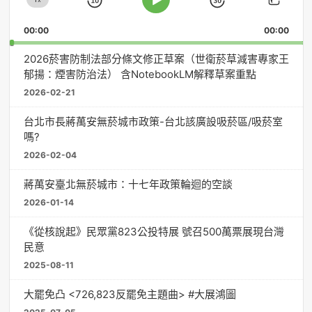
器
Skip
Jump
Change
Play
Shar
Playback
This
Pause
Backward
Forward
00:00
Rate
00:00
Episo
2026菸害防制法部分條文修正草案（世衛菸草減害專家王
郁揚：煙害防治法） 含NotebookLM解釋草案重點
2026-02-21
台北市長蔣萬安無菸城市政策-台北該廣設吸菸區/吸菸室
嗎?
2026-02-04
蔣萬安臺北無菸城市：十七年政策輪迴的空談
2026-01-14
《從核說起》民眾黨823公投特展 號召500萬票展現台灣
民意
2025-08-11
大罷免凸 <726,823反罷免主題曲> #大展鴻圖