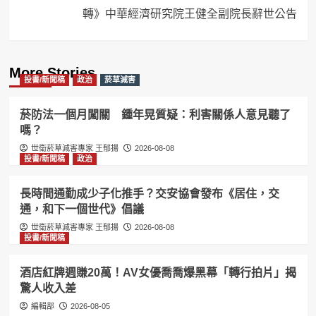
轉》中華經濟研究院王健全副院長辭世公告
More Stories
投書/新聞稿
政治
菸草減害
菸防法一個月闖關 鍾年晃質疑：利害關係人意見聽了
嗎？
世衛菸草減害專家 王郁揚
2026-08-08
投書/新聞稿
政治
長時間通勤成少子化推手？交安協會發布《居住，交
通，和下一個世代》倡議
世衛菸草減害專家 王郁揚
2026-08-08
投書/新聞稿
酒店紅牌週賺20萬！AV女優喬喬爆黑幕「轉行拍片」揭
驚人收入差
編輯部
2026-08-05