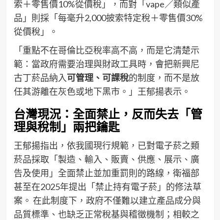
索＋零售價10%從價稅」，而對「vape／類似產
品」則採「每毫升2,000披索特定稅＋零售價30%
從價稅」。
「重點不在哥倫比亞稅率高不高，而是它清楚示
範：當政府需要治理與財政工具時，會把新興尼
古丁菸品納入
可管理、可課稅
的制度，而不是放
任其游離在灰色或地下黑市。」王郁揚表示。
台灣現況：全面禁止，反而失去「管
理與稅制」兩把鑰匙
王郁揚指出，依我國現行規範，已對電子菸之類
菸品採取「製造、輸入、販賣、供應、展示、廣
告及使用」全面禁止並加重罰則的路線，衛福部
甚至在2025年提出「禁止持有電子菸」的修法草
案。 在此制度下，政府不僅難以建立產品成分與
品質標準、也缺乏正常稅基與稽徵機制；相較之