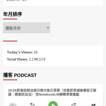
年月排序
年
月
排
序
Today's Views:
26
Total Views:
1,198,519
播客 PODCAST
音
2026菸害防制法部分條文修正草案（世衛菸草減害專家王郁
訊
揚：煙害防治法） 含NotebookLM解釋草案重點
播
放
1
x