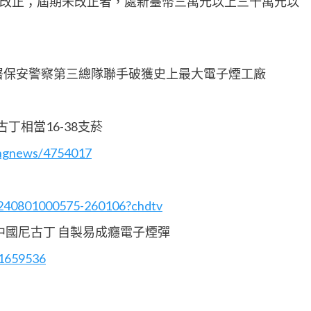
改正；屆期未改正者，處新臺幣三萬元以上三十萬元以
政署保安警察第三總隊聯手破獲史上最大電子煙工廠
丁相當16-38支菸
kingnews/4754017
0240801000575-260106?chdtv
中國尼古丁 自製易成癮電子煙彈
/1659536