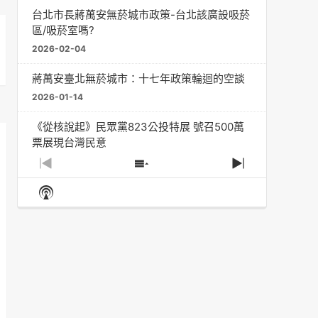
台北市長蔣萬安無菸城市政策-台北該廣設吸菸
區/吸菸室嗎?
2026-02-04
蔣萬安臺北無菸城市：十七年政策輪迴的空談
2026-01-14
《從核說起》民眾黨823公投特展 號召500萬
票展現台灣民意
2025-08-11
Previous
Show
Next
Episode
Episodes
Episode
Show
大罷免凸 <726,823反罷免主題曲> #大展鴻圖
List
Podcast
2025-07-05
Information
دليل مناصرة السجائر الإلكترونية: التاريخ الخفي
للحد من أضرار التبغ من قبل وزارة الصحة والرعاية
الاجتماعية #Fahad Al-Jalajel #فهد بن
عبدالرحمن الجلاجل #Sania Nishtar #ثانیہ نشتر;
2025-05-17