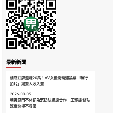
最新新聞
酒店紅牌週賺20萬！AV女優喬喬爆黑幕「轉行
拍片」揭驚人收入差
2026-08-05
朝野惡鬥不休卻為菸防法迅速合作 王郁揚:修法
速度快得不尋常