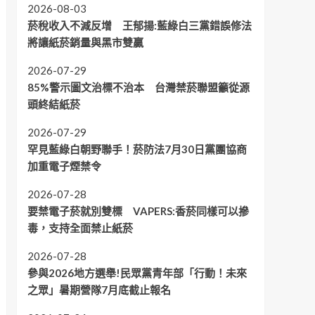
2026-08-03
菸稅收入不減反增 王郁揚:藍綠白三黨錯誤修法
將讓紙菸銷量與黑市雙贏
2026-07-29
85%警示圖文治標不治本 台灣禁菸聯盟籲從源
頭終結紙菸
2026-07-29
罕見藍綠白朝野聯手！菸防法7月30日黨團協商
加重電子煙禁令
2026-07-28
要禁電子菸就別雙標 VAPERS:香菸同樣可以摻
毒，支持全面禁止紙菸
2026-07-28
參與2026地方選舉!民眾黨青年部「行動！未來
之眾」暑期營隊7月底截止報名