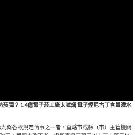
加熱菸彈？ 1.4億電子菸工廠太唬爛 電子煙尼古丁含量灌水
有第九條各款規定情事之一者，直轄市或縣（市）主管機關