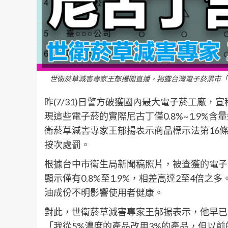
世衛菸草減害專家王郁揚開直播，揭露台灣電子菸黑市「尼
昨(7/31)日警方破獲國內最大電子菸工廠，
現這些電子菸的實際尼古丁僅0.8%~1.9%含
衛菸草減害專家王郁揚表示商品標示法第16
按次處罰。
根據台中市衛生局新聞稿照片，被查獲的電子菸
顯示僅有0.8%至1.9%，相差高達2至4倍
油成份不明影響使用者健康。
對此，世衛菸草減害專家王郁揚表示，他早已
「我從5%濃度的產品改用3%的產品，但以前