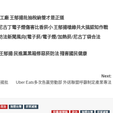
煙工廠 王郁揚批抽稅納管才是正道
尼古丁電子煙傷害比香菸小 王郁揚嗆綠共大搞認知作戰
法新聞風向(電子菸/電子煙/加熱菸/尼古丁袋合法
王郁揚:民進黨黑箱修惡菸防法 殘害國民健康
Next:
郁揚批
Uber Eats多次告贏勞動部 外送聯盟呼籲制定產業專法
政治
無煙台灣
菸草減害
投書/新聞稿
政治
無煙台灣
菸草減害