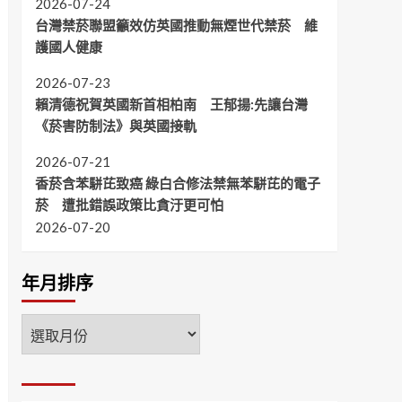
2026-07-24
台灣禁菸聯盟籲效仿英國推動無煙世代禁菸 維
護國人健康
2026-07-23
賴清德祝賀英國新首相柏南 王郁揚:先讓台灣
《菸害防制法》與英國接軌
2026-07-21
香菸含苯駢芘致癌 綠白合修法禁無苯駢芘的電子
菸 遭批錯誤政策比貪汙更可怕
2026-07-20
年月排序
年
月
排
序