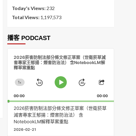
Today's Views:
232
Total Views:
1,197,573
播客 PODCAST
音
2026菸害防制法部分條文修正草案（世衛菸草減
訊
害專家王郁揚：煙害防治法） 含NotebookLM解
播
釋草案重點
放
器
1
x
Skip
Jump
Change
Play
Share
Playback
This
Pause
Backward
Forward
00:00
Rate
00:00
Episode
2026菸害防制法部分條文修正草案（世衛菸草
減害專家王郁揚：煙害防治法） 含
NotebookLM解釋草案重點
2026-02-21