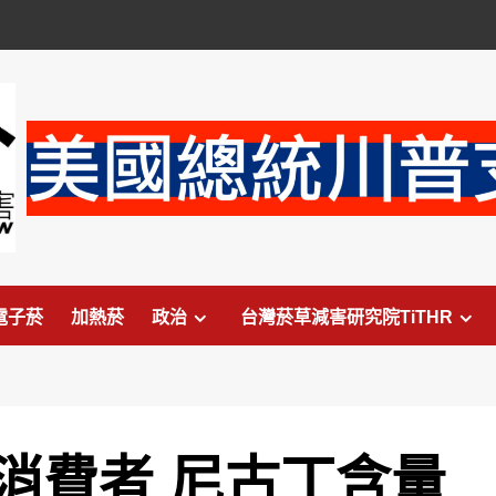
電子菸
加熱菸
政治
台灣菸草減害研究院TiTHR
消費者 尼古丁含量