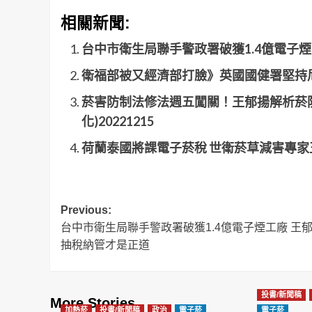
相關新聞:
台中市衛生局聯手警政署破獲1.4億電子
衛福部被又經濟部打臉》英國國健署堅持
菸害防制法修法週五闖關！王郁揚解析菸防
化)20221215
荷蘭泰國將課電子菸稅 世衛菸草減害專家
Post
Previous:
台中市衛生局聯手警政署破獲1.4億電子煙工廠 王
navigation
抽稅納管才是正道
投書/新聞稿
More Stories
加熱菸
投書/新聞稿
政治
電子菸
電子菸