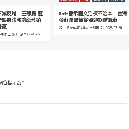
不減反增 王郁揚:藍
85%警示圖文治標不治本 台灣
錯誤修法將讓紙菸銷
禁菸聯盟籲從源頭終結紙菸
雙贏
世衛菸草減害專家 王郁揚
2026-07-29
專家 王郁揚
2026-07-29
欄位標示為
*