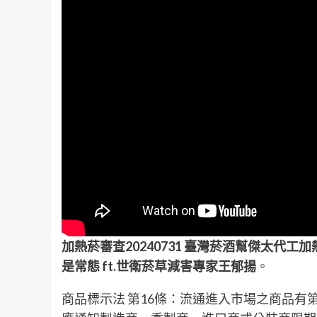
加熱菸審查20240731 臺灣菸酒幫傑太代工
是常態 ft.世衛菸草減害專家王郁揚
。
商品標示法 第16條：流通進入市場之商品