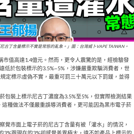
古丁含量標示不實是常態的亂象。」圖：台灣威卜VAPE TAIWAN。
宣稱市值高達1.4億元。然而，更令人震驚的是，經檢驗發
量遠低於包裝標示的3.5%~5%，涉嫌嚴重欺騙消費者，世
條規定標示虛偽不實，最重可罰三十萬元以下罰鍰，並得
包裝上標示尼古丁濃度為3.5%至5%，但實際檢測結果
之多。這種做法不僅嚴重誤導消費者，更可能因為黑市電子菸
察覺市面上電子菸的尼古丁含量有被「灌水」的情況，
的3%跟現在的3%卻感覺差異極大，遠不如產品上標示的