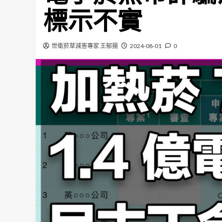
標示不實
世衛菸草減害專家 王郁揚
2024-08-01
0