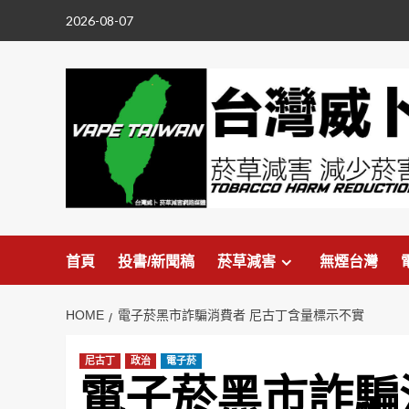
Skip
2026-08-07
to
content
首頁
投書/新聞稿
菸草減害
無煙台灣
HOME
電子菸黑市詐騙消費者 尼古丁含量標示不實
尼古丁
政治
電子菸
電子菸黑市詐騙