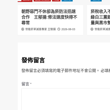
朝野惡鬥不休卻為菸防法迅速
菸稅收入
合作 王郁揚:修法速度快得不
綠白三黨
尋常
量與黑市
世衛菸草減害專家 王郁揚
2026-08-03
世衛菸草減害
發佈留言
發佈留言必須填寫的電子郵件地址不會公開。
必填
留言
*