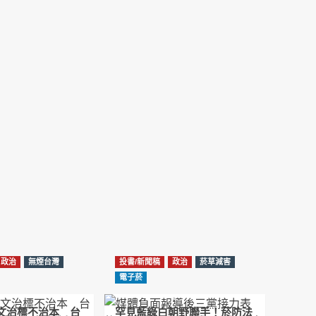
NotebookLM解釋草案重點
2026-02-21
台北市長蔣萬安無菸城市政策-台北該廣設吸菸
區/吸菸室嗎?
2026-02-04
蔣萬安臺北無菸城市：十七年政策輪迴的空談
2026-01-14
《從核說起》民眾黨823公投特展 號召500萬
票展現台灣民意
2025-08-11
Previous
Show
Next
Episode
Episodes
Episode
Show
大罷免凸 <726,823反罷免主題曲> #大展鴻圖
List
Podcast
2025-07-05
Information
政治
無煙台灣
投書/新聞稿
政治
菸草減害
دليل مناصرة السجائر الإلكترونية: التاريخ الخفي
電子菸
للحد من أضرار التبغ من قبل وزارة الصحة والرعاية
الاجتماعية #Fahad Al-Jalajel #فهد بن
圖文治標不治本 台
罕見藍綠白朝野聯手！菸防法