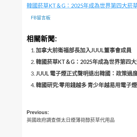
韓國菸草KT＆G：2025年成為世界第四大菸
FB留言板
相關新聞:
加拿大前衛福部長加入JUUL董事會成員
韓國菸草KT＆G：2025年成為世界第四
JUUL 電子煙正式聲明退出韓國：政策過
韓國研究:零用錢越多 青少年越易用電子煙
Post
Previous:
英國政府調查傑太日煙薄荷醇菸草代用品
navigation