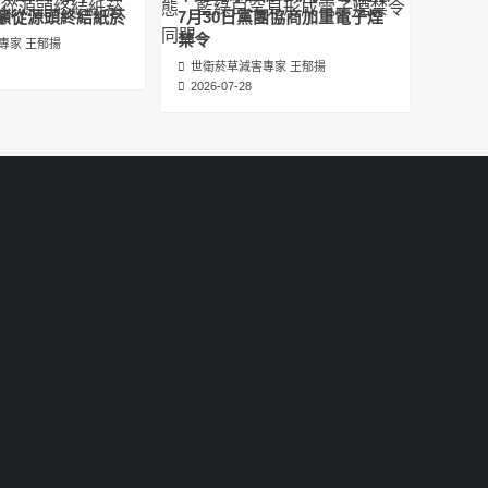
عبدالرحمن الجلاجل #Sania Nishtar #ثانیہ نشتر;
籲從源頭終結紙菸
7月30日黨團協商加重電子煙
2025-05-17
禁令
專家 王郁揚
世衛菸草減害專家 王郁揚
邊緣化科學：WHO對菸草減害策略的背離 ft.世
2026-07-28
衛組織前副總幹事Derek Yach
2025-05-17
電子菸倡議聖經 衛福部隱匿的菸草減害歷史
（Google NotebookLM 中文PODCAST）
2025-05-01
พระคัมภีร์แห่งการริเริ่มบุหรี่ไฟฟ้า ประวัติศาสตร์
ที่ซ่อนเร้นของการลดอันตรายจากบุหรี่โดย
กระทรวงสาธารณสุขและสวัสดิการ
2025-05-01
La Biblia de las Iniciativas de los Cigarrillos
Electrónicos La historia oculta de la
reducción de daños del tabaco por parte
del Ministerio de Salud y Bienestar