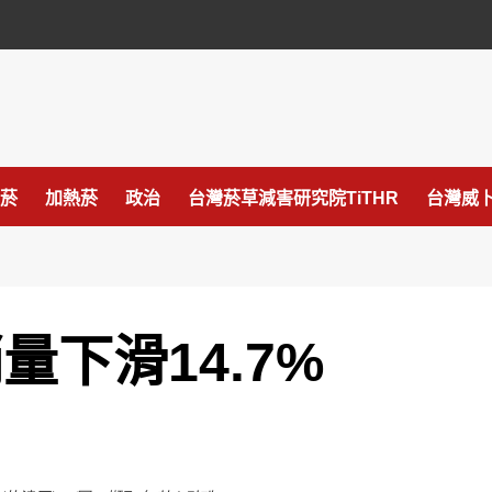
菸
加熱菸
政治
台灣菸草減害研究院TiTHR
台灣威卜
量下滑14.7%