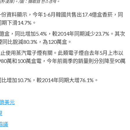
(朴淩厚)。/圖：擷取自 한스경제。
份資料顯示，今年1-6月韓國共售出17.4億盒香菸，同
期下滑14.7%。
盒，同比增加5.4%，較2014年同期減少23.7%。其次
同比銳減80.3%，為120萬盒。
停止使用蒸汽電子煙有關。此類電子煙自去年5月上市以
80萬和100萬盒電，今年前兩季的銷量則分別降至90萬
加10.7%，較2014年同期大增76.1%。
0億美元
視
協議