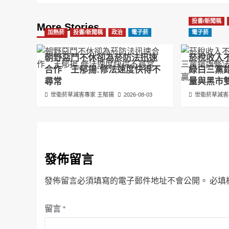
投書/新聞稿
More Stories
加熱菸
投書/新聞稿
政治
電子菸
電子菸
朝野惡鬥不休卻為菸防法迅速
菸稅收入
合作 王郁揚:修法速度快得不
綠白三黨
尋常
量與黑市
世衛菸草減害專家 王郁揚
2026-08-03
世衛菸草減害
發佈留言
發佈留言必須填寫的電子郵件地址不會公開。
必填
留言
*