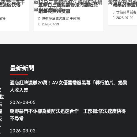
法速度快得
藍綠白三黨錯誤修法將讓紙菸
灣禁菸聯盟
銷量與黑市雙贏
世衛菸草減害
2026-07-29
郁揚
世衛菸草減害專家 王郁揚
2026-07-29
最新新聞
酒店紅牌週賺20萬！AV女優喬喬爆黑幕「轉行拍片」揭驚
於
人收入差
世
2026-08-05
古
朝野惡鬥不休卻為菸防法迅速合作 王郁揚:修法速度快得
煙
不尋常
反
、
2026-08-03
、