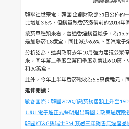
韓國衛福部長 박능후
韓聯社世宗電，韓國 企劃財政部31日公佈的一
比增加3.8%，但銷量較香菸漲價前的2014年同
按菸草種類來看，普通香煙銷量最多，為15.5億
是加熱菸1.8億盒，同比減少6.6%。蒸汽電子煙
分析認為，這與政府去年10月強力建議公眾
來，同年第二季度至第四季度別賣出610萬、9
和30萬盒。
此外，今年上半年香菸稅收為5.6萬億韓元，同比增
延伸閱讀：
歐睿國際：韓國2020加熱菸銷售額上升至16
JUUL 電子煙正式聲明退出韓國：政策過度敵
韓國KT&G與瑞士PMI簽署三年銷售無煙產品