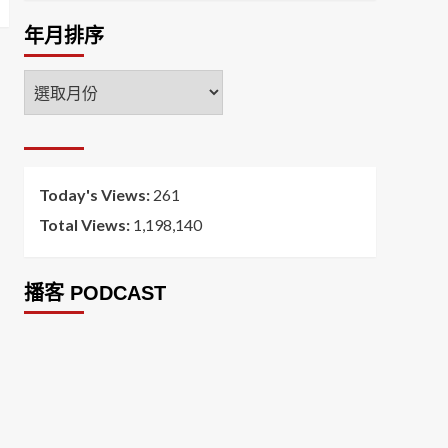
年月排序
年
月
排
序
Today's Views:
261
Total Views:
1,198,140
播客 PODCAST
2026菸害防制法部分條文修正草案（世衛菸草
減害專家王郁揚：煙害防治法） 含