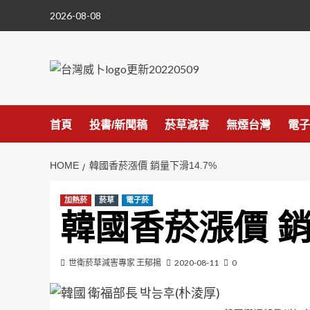
Skip
2026-08-08
to
content
首頁
投書/新聞稿
菸草減害
無煙台灣
電子
HOME
韓國香菸漲價 銷量下滑14.7%
加熱菸
菸草
電子菸
韓國香菸漲價 銷
世衛菸草減害專家 王郁揚
2020-08-11
0