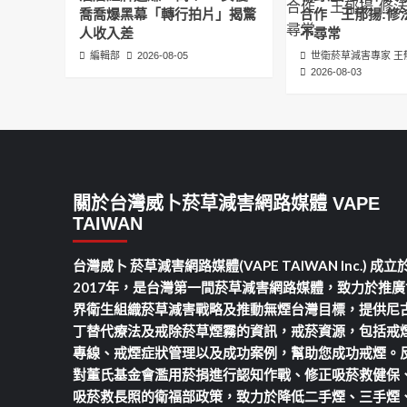
喬喬爆黑幕「轉行拍片」揭驚
合作 王郁揚:修
人收入差
不尋常
編輯部
2026-08-05
世衛菸草減害專家 王
2026-08-03
關於台灣威卜菸草減害網路媒體 VAPE
TAIWAN
台灣威卜 菸草減害網路媒體(VAPE TAIWAN Inc.) 成立
2017年，是台灣第一間菸草減害網路媒體，致力於推廣
界衛生組織菸草減害戰略及推動無煙台灣目標，提供尼
丁替代療法及戒除菸草煙霧的資訊，戒菸資源，包括戒
專線、戒煙症狀管理以及成功案例，幫助您成功戒煙。
對董氏基金會濫用菸捐進行認知作戰、修正吸菸救健保
吸菸救長照的衛福部政策，致力於降低二手煙、三手煙