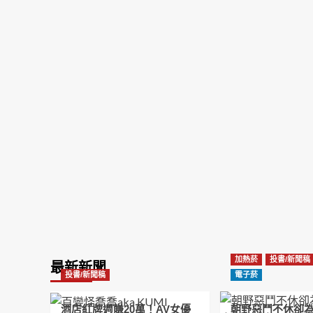
加熱菸
投書/新聞稿
最新新聞
投書/新聞稿
電子菸
酒店紅牌週賺20萬！AV女優
朝野惡鬥不休卻