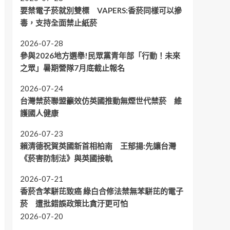
要禁電子菸就別雙標 VAPERS:香菸同樣可以摻
毒，支持全面禁止紙菸
2026-07-28
參與2026地方選舉!民眾黨青年部「行動！未來
之眾」暑期營隊7月底截止報名
2026-07-24
台灣禁菸聯盟籲效仿英國推動無煙世代禁菸 維
護國人健康
2026-07-23
賴清德祝賀英國新首相柏南 王郁揚:先讓台灣
《菸害防制法》與英國接軌
2026-07-21
香菸含苯駢芘致癌 綠白合修法禁無苯駢芘的電子
菸 遭批錯誤政策比貪汙更可怕
2026-07-20