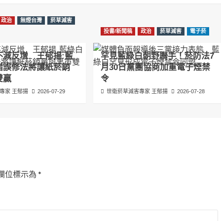
政治
無煙台灣
菸草減害
投書/新聞稿
政治
菸草減害
電子菸
不減反增 王郁揚:藍
罕見藍綠白朝野聯手！菸防法7
錯誤修法將讓紙菸銷
月30日黨團協商加重電子煙禁
雙贏
令
專家 王郁揚
2026-07-29
世衛菸草減害專家 王郁揚
2026-07-28
欄位標示為
*