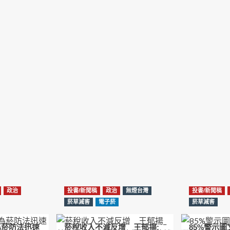
政治
投書/新聞稿
政治
無煙台灣
投書/新聞稿
菸草減害
電子菸
菸草減害
為菸防法迅速
菸稅收入不減反增 王郁揚:
85%警示