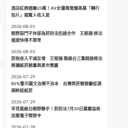
酒店紅牌週賺20萬！AV女優喬喬爆黑幕「轉行
拍片」揭驚人收入差
2026-08-05
朝野惡鬥不休卻為菸防法迅速合作 王郁揚:修法
速度快得不尋常
2026-08-03
菸稅收入不減反增 王郁揚:藍綠白三黨錯誤修法
將讓紙菸銷量與黑市雙贏
2026-07-29
85%警示圖文治標不治本 台灣禁菸聯盟籲從源
頭終結紙菸
2026-07-29
罕見藍綠白朝野聯手！菸防法7月30日黨團協商
加重電子煙禁令
2026-07-28