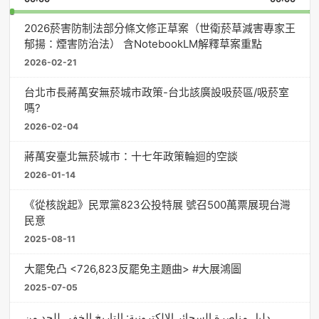
Rate
Episo
2026菸害防制法部分條文修正草案（世衛菸草減害專家王
郁揚：煙害防治法） 含NotebookLM解釋草案重點
2026-02-21
台北市長蔣萬安無菸城市政策-台北該廣設吸菸區/吸菸室
嗎?
2026-02-04
蔣萬安臺北無菸城市：十七年政策輪迴的空談
2026-01-14
《從核說起》民眾黨823公投特展 號召500萬票展現台灣
民意
2025-08-11
大罷免凸 <726,823反罷免主題曲> #大展鴻圖
2025-07-05
دليل مناصرة السجائر الإلكترونية: التاريخ الخفي للحد من