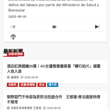
daños del tabaco por parte del Ministerio de Salud y
Bienestar
2025-05-01
Previous
Show
Next
Episode
Episodes
Episo
Show
List
Podcast
Information
最新新聞
投書/新聞稿
酒店紅牌週賺20萬！AV女優喬喬爆黑幕「轉行拍片」揭驚
人收入差
編輯部
2026-08-05
加熱菸
投書/新聞稿
政治
電子菸
朝野惡鬥不休卻為菸防法迅速合作 王郁揚:修法速度快得
不尋常
世衛菸草減害專家 王郁揚
2026-08-03