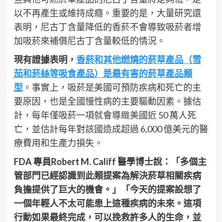
以不再產生或維持成癮。重要的是，大量研究還
表明，尼古丁含量降低的香菸不會導致吸菸者增
加吸菸來補償尼古丁含量較低的情況。
現有證據表明，
香菸和其他燃燒的菸草產品（雪
茄和菸絲等吸食產品）是最有害的菸草產品類
型
。事實上，吸菸是美國可預防疾病和死亡的主
要原因，也是全國慢性病的主要驅動因素。據估
計，每年僅吸菸一項就會導緻美國近 50 萬人死
亡，並估計每年對該國造成超過 6,000 億美元的醫
療費用和生產力損失。
FDA 專員Robert M. Califf 醫學博士說：「多個主
管部門已經認識到此類提案為解決菸草相關疾病
負擔提供了巨大的機會。」「今天的提案設想了
一個年輕人不太可能患上這種疾病的未來。這項
行動如果最終完成，可以挽救許多人的生命，並