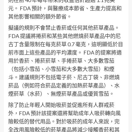
元。 FDA 預計，與醫療成本節省、生產力提高和
其他影響相關的額外節省。
擬議的規則不會禁止香菸或任何其他菸草產品。
FDA 提議將捲菸和某些其他燃燒菸草產品中的尼
古丁含量限制在每克菸草 0.7 毫克，這明顯低於目
前市面上這些產品的平均濃度。 FDA 的提案將適
用於香菸、捲菸菸草、手捲菸草、大多數雪茄
（包括小雪茄、小雪茄和大多數大雪茄）和煙
斗。建議規則不包括電子菸、尼古丁袋、非燃燒
菸品（例如符合菸品定義的加熱菸草產品）、水
煙菸草（水菸）、無煙菸草產品或優質雪茄。
除了防止年輕人開始吸菸並促進所有人群戒菸
外，FDA 預計該提案還將幫助成年人吸菸轉向風
險較低的替代用品。對於吸菸的成年人來說，完
全改用風險較低的菸草產品將減少接觸香菸和其