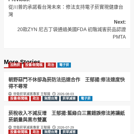
Post
從川普的承諾看台灣未來：修法支持電子菸實現健康台
navigation
灣
Next:
20款ZYN 尼古丁袋通過美國FDA 初階減害菸品認證
PMTA
More Stories
加熱菸
投書/新聞稿
政治
電子菸
朝野惡鬥不休卻為菸防法迅速合作 王郁揚:修法速度快
得不尋常
世衛菸草減害專家 王郁揚
2026-08-03
投書/新聞稿
政治
無煙台灣
菸草減害
電子菸
菸稅收入不減反增 王郁揚:藍綠白三黨錯誤修法將讓紙
菸銷量與黑市雙贏
世衛菸草減害專家 王郁揚
2026-07-29
投書/新聞稿
政治
無煙台灣
菸草減害