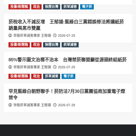
投書/新聞稿
政治
無煙台灣
菸草減害
電子菸
菸稅收入不減反增 王郁揚:藍綠白三黨錯誤修法將讓紙菸
銷量與黑市雙贏
世衛菸草減害專家 王郁揚
2026-07-29
投書/新聞稿
政治
無煙台灣
菸草減害
85%警示圖文治標不治本 台灣禁菸聯盟籲從源頭終結紙菸
世衛菸草減害專家 王郁揚
2026-07-29
投書/新聞稿
政治
菸草減害
電子菸
罕見藍綠白朝野聯手！菸防法7月30日黨團協商加重電子煙
禁令
世衛菸草減害專家 王郁揚
2026-07-28