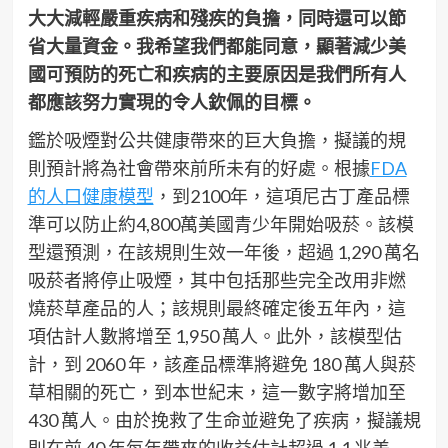
大大減輕嚴重疾病和殘疾的負擔，同時還可以節
省大量資金。我希望我們都能同意，顯著減少美
國可預防的死亡和疾病的主要原因是我們所有人
都應該努力實現的令人欽佩的目標。
鑑於吸煙對公共健康帶來的巨大負擔，擬議的規
則預計將為社會帶來前所未有的好處。根據
FDA
的人口健康模型
，到2100年，這項尼古丁產品標
準可以防止約4,800萬美國青少年開始吸菸。該模
型還預測，在該規則生效一年後，超過 1,290 萬名
吸菸者將停止吸煙，其中包括那些完全改用非燃
燒菸草產品的人；該規則最終確定後五年內，這
項估計人數將增至 1,950 萬人。此外，該模型估
計，到 2060 年，該產品標準將避免 180 萬人與菸
草相關的死亡，到本世紀末，這一數字將增加至
430 萬人。由於挽救了生命並避免了疾病，擬議規
則在前 40 年每年帶來的收益估計超過 1.1 兆美