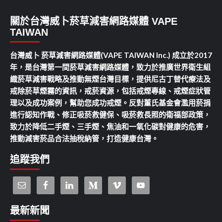
關於台灣威卜菸草減害網路媒體 VAPE
TAIWAN
台灣威卜 菸草減害網路媒體(VAPE TAIWAN Inc.) 成立於2017
年，是台灣第一間菸草減害網路媒體，致力於推廣世界衛生組
織菸草減害戰略及推動無煙台灣目標，提供尼古丁替代療法及
戒除菸草煙霧的資訊，戒菸資源，包括戒煙專線、戒煙症狀管
理以及成功案例，幫助您成功戒煙。反對董氏基金會濫用菸捐
進行認知作戰、修正吸菸救健保、吸菸救長照的衛福部政策，
致力於降低二手煙、三手煙、焦油和一氧化碳對健康的危害，
推動減害菸品合法抽稅納管，打造健康台灣。
追蹤我們
最新新聞