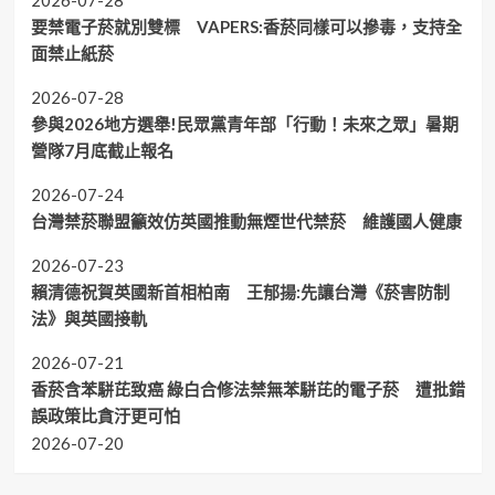
2026-07-28
要禁電子菸就別雙標 VAPERS:香菸同樣可以摻毒，支持全
面禁止紙菸
2026-07-28
參與2026地方選舉!民眾黨青年部「行動！未來之眾」暑期
營隊7月底截止報名
2026-07-24
台灣禁菸聯盟籲效仿英國推動無煙世代禁菸 維護國人健康
2026-07-23
賴清德祝賀英國新首相柏南 王郁揚:先讓台灣《菸害防制
法》與英國接軌
2026-07-21
香菸含苯駢芘致癌 綠白合修法禁無苯駢芘的電子菸 遭批錯
誤政策比貪汙更可怕
2026-07-20