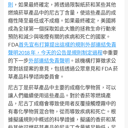
則
，如果最終確定，將透過限製紙菸和某些其他
燃燒菸草產品中的尼古丁含量，使這些產品的成
癮性降至最低或不成癮。如果最終確定，美國將
成為全球第一個採取如此大膽的拯救生命行動來
預防和減少與吸煙有關的疾病和死亡的國家。
FDA
首先宣布打算提出這樣的規則
外部連結免責
聲明
2018 年，今天的公告是規則制定過程
中重要
的下一步
外部連結免責聲明
。該機構打算徵求公
眾對該提案的意見，包括透過公眾意見和 FDA 菸
草產品科學諮詢委員會。
尼古丁是菸草產品中主要的成癮化學物質，可以
讓人們繼續使用這些產品。對於香菸等燃燒產
品，尼古丁成癮會導致使用者反覆接觸煙霧中的
有毒化學物質混合物，從而導致疾病和死亡。根
據擬議規則中概述的科學證據，擬議的香菸和某
些其他可燃菸草產品的尼古丁含量將足夠低，足