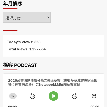
年月排序
年
月
排
序
Today's Views:
323
Total Views:
1,197,664
播客 PODCAST
音
2026菸害防制法部分條文修正草案（世衛菸草減害專家王郁
訊
揚：煙害防治法） 含NotebookLM解釋草案重點
播
放
1
器
x
Skip
Jump
Change
Play
Shar
Playback
This
Pause
Backward
Forward
00:00
00:00