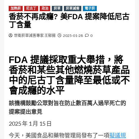
加熱菸
尼古丁
政治
菸草
菸草減害
電子菸
香菸不再成癮? 美FDA 提案降低尼古
丁含量
世衛菸草減害專家 王郁揚
2025-01-28
0
FDA 提議採取重大舉措，將
香菸和某些其他燃燒菸草產品
中的尼古丁含量降至最低或不
會成癮的水平
該機構鼓勵公眾對旨在防止數百萬人過早死亡的
提案提出意見
2025 年 1 月 15 日
今天，美國食品和藥物管理局發布了一項
擬議規