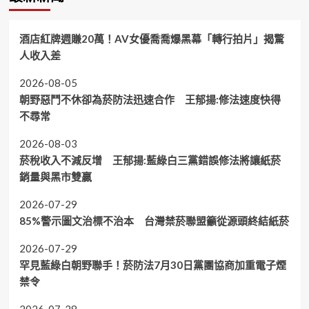
酒店紅牌週賺20萬！AV女優喬喬爆黑幕「轉行拍片」揭驚
人收入差
2026-08-05
朝野惡鬥不休卻為菸防法迅速合作 王郁揚:修法速度快得
不尋常
2026-08-03
菸稅收入不減反增 王郁揚:藍綠白三黨錯誤修法將讓紙菸
銷量與黑市雙贏
2026-07-29
85%警示圖文治標不治本 台灣禁菸聯盟籲從源頭終結紙菸
2026-07-29
罕見藍綠白朝野聯手！菸防法7月30日黨團協商加重電子煙
禁令