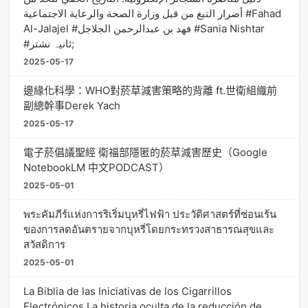
أضرار التبغ من قبل وزارة الصحة والرعاية الاجتماعية #Fahad
Al-Jalajel #فهد بن عبدالرحمن الجلاجل #Sania Nishtar
#ثانیہ نشتر;
2025-05-17
邊緣化科學：WHO對菸草減害策略的背離 ft.世衛組織前
副總幹事Derek Yach
2025-05-17
電子菸倡議聖經 衛福部隱匿的菸草減害歷史（Google
NotebookLM 中文PODCAST）
2025-05-01
พระคัมภีร์แห่งการริเริ่มบุหรี่ไฟฟ้า ประวัติศาสตร์ที่ซ่อนเร้น
ของการลดอันตรายจากบุหรี่โดยกระทรวงสาธารณสุขและ
สวัสดิการ
2025-05-01
La Biblia de las Iniciativas de los Cigarrillos
Electrónicos La historia oculta de la reducción de