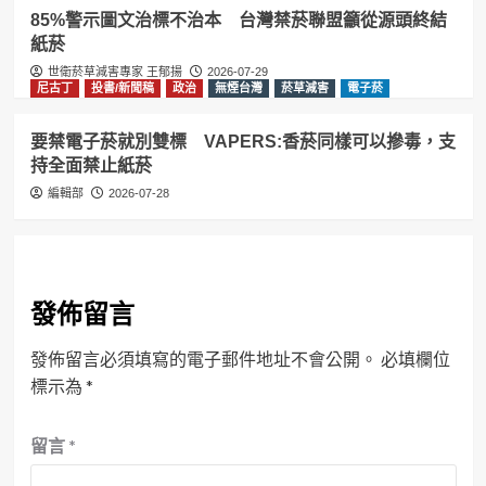
85%警示圖文治標不治本 台灣禁菸聯盟籲從源頭終結
紙菸
世衛菸草減害專家 王郁揚
2026-07-29
尼古丁
投書/新聞稿
政治
無煙台灣
菸草減害
電子菸
要禁電子菸就別雙標 VAPERS:香菸同樣可以摻毒，支
持全面禁止紙菸
編輯部
2026-07-28
發佈留言
發佈留言必須填寫的電子郵件地址不會公開。
必填欄位
標示為
*
留言
*