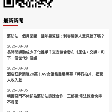
最新新聞
菸防法一個月闖關 鍾年晃質疑：利害關係人意見聽了嗎？
2026-08-08
長時間通勤成少子化推手？交安協會發布《居住，交通，和
下一個世代》倡議
2026-08-08
酒店紅牌週賺20萬！AV女優喬喬爆黑幕「轉行拍片」揭驚
人收入差
2026-08-05
朝野惡鬥不休卻為菸防法迅速合作 王郁揚:修法速度快得
不尋常