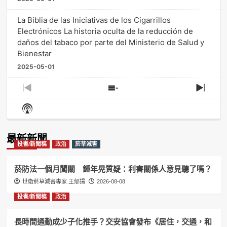
La Biblia de las Iniciativas de los Cigarrillos
Electrónicos La historia oculta de la reducción de
daños del tabaco por parte del Ministerio de Salud y
Bienestar
2025-05-01
Previous
Show
Next
Episode
Episodes
Episo
Show
List
Podcast
Information
最新新聞
投書/新聞稿
政治
菸草減害
菸防法一個月闖關 鍾年晃質疑：利害關係人意見聽了嗎？
世衛菸草減害專家 王郁揚
2026-08-08
投書/新聞稿
政治
長時間通勤成少子化推手？交安協會發布《居住，交通，和