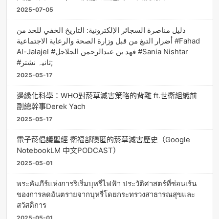
2025-07-05
دليل مناصرة السجائر الإلكترونية: التاريخ الخفي للحد من
أضرار التبغ من قبل وزارة الصحة والرعاية الاجتماعية #Fahad
Al-Jalajel #فهد بن عبدالرحمن الجلاجل #Sania Nishtar
#ثانیہ نشتر;
2025-05-17
邊緣化科學：WHO對菸草減害策略的背離 ft.世衛組織前
副總幹事Derek Yach
2025-05-17
電子菸倡議聖經 衛福部隱匿的菸草減害歷史（Google
NotebookLM 中文PODCAST）
2025-05-01
พระคัมภีร์แห่งการริเริ่มบุหรี่ไฟฟ้า ประวัติศาสตร์ที่ซ่อนเร้น
ของการลดอันตรายจากบุหรี่โดยกระทรวงสาธารณสุขและ
สวัสดิการ
2025-05-01