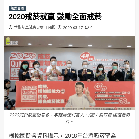
無煙台灣
2020戒菸就贏 鼓勵全面戒菸
世衛菸草減害專家 王郁揚
2020-03-17
0
2020戒菸就贏記者會，李羅擔任代言人。/圖：擷取自 國健署影
片。
根據國健署資料顯示，2018年台灣吸菸率為