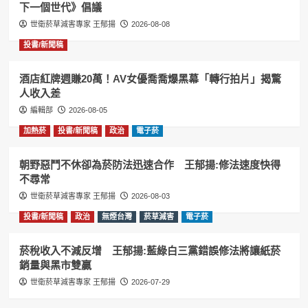
下一個世代》倡議
世衛菸草減害專家 王郁揚
2026-08-08
投書/新聞稿
酒店紅牌週賺20萬！AV女優喬喬爆黑幕「轉行拍片」揭驚
人收入差
編輯部
2026-08-05
加熱菸
投書/新聞稿
政治
電子菸
朝野惡鬥不休卻為菸防法迅速合作 王郁揚:修法速度快得
不尋常
世衛菸草減害專家 王郁揚
2026-08-03
投書/新聞稿
政治
無煙台灣
菸草減害
電子菸
菸稅收入不減反增 王郁揚:藍綠白三黨錯誤修法將讓紙菸
銷量與黑市雙贏
世衛菸草減害專家 王郁揚
2026-07-29