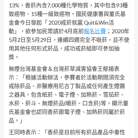
13%，香菸內含7,000種化學物質，其中包含93種
致癌物、15種一級致癌物，國民健康署與董氏基
金會今日發起「 2020戒菸就贏 Quit&Win活
動」，欲參加民眾請於4月底前
報名比賽
；2020年
5月2日至5月29日，連續四週完全不吸菸，且不使
用其他任何形式菸品，成功戒菸組即可參加抽
獎。
無煙台灣基金會＆台灣菸草減害協會王郁揚表
示：「根據活動辦法，參賽者於活動期間須完全
戒除菸品、非醫療用尼古丁製品或任何產生煙霧
之器具，包含紙菸、電子煙、加熱菸、雪茄菸、
水菸、菸斗、無煙菸品(嚼菸、口含菸)等，顯示董
氏基金會也認同香菸跟電子煙、加熱菸同屬於菸
品。」
王同時表示：「香菸是目前所有菸品產品中毒性