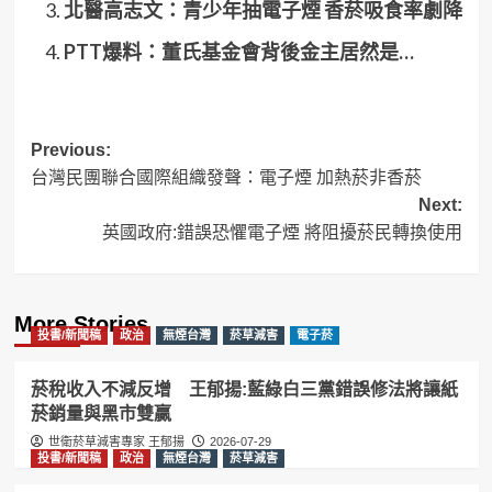
北醫高志文：青少年抽電子煙 香菸吸食率劇降
PTT爆料：董氏基金會背後金主居然是…
Post
Previous:
台灣民團聯合國際組織發聲：電子煙 加熱菸非香菸
navigation
Next:
英國政府:錯誤恐懼電子煙 將阻擾菸民轉換使用
More Stories
投書/新聞稿
政治
無煙台灣
菸草減害
電子菸
菸稅收入不減反增 王郁揚:藍綠白三黨錯誤修法將讓紙
菸銷量與黑市雙贏
世衛菸草減害專家 王郁揚
2026-07-29
投書/新聞稿
政治
無煙台灣
菸草減害