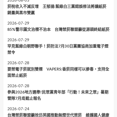
2026-08-03
菸稅收入不減反增 王郁揚:藍綠白三黨錯誤修法將讓紙菸
銷量與黑市雙贏
2026-07-29
85%警示圖文治標不治本 台灣禁菸聯盟籲從源頭終結紙菸
2026-07-29
罕見藍綠白朝野聯手！菸防法7月30日黨團協商加重電子煙
禁令
2026-07-28
要禁電子菸就別雙標 VAPERS:香菸同樣可以摻毒，支持全
面禁止紙菸
2026-07-28
參與2026地方選舉!民眾黨青年部「行動！未來之眾」暑期
營隊7月底截止報名
2026-07-24
台灣禁菸聯盟籲效仿英國推動無煙世代禁菸 維護國人健康