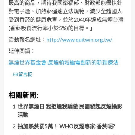
最高的商品，期待我國衛福部、財政部能盡快針
對電子煙、加熱菸儘速立法規範，減少全體國人
受到香菸的健康危害，並於2040年達成無煙台灣
(香菸吸食流行率小於5%)的目標。」
活動報名網址：
http://www.quitwin.org.tw/
延伸閱讀：
無煙世界基金會:反煙領域極需創新的新穎療法
FB留言板
相關新聞:
世界無煙日 我拒煙我驕傲 民團發起反煙攝影
活動
抽加熱菸罰5萬！ WHO反煙專家:香菸呢?