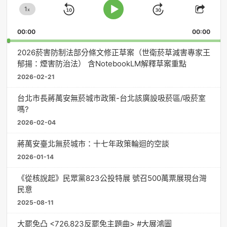
1
器
x
Skip
Jump
Change
Play
Shar
Playback
This
Pause
Backward
Forward
00:00
Rate
00:00
Episo
2026菸害防制法部分條文修正草案（世衛菸草減害專家王
郁揚：煙害防治法） 含NotebookLM解釋草案重點
2026-02-21
台北市長蔣萬安無菸城市政策-台北該廣設吸菸區/吸菸室
嗎?
2026-02-04
蔣萬安臺北無菸城市：十七年政策輪迴的空談
2026-01-14
《從核說起》民眾黨823公投特展 號召500萬票展現台灣
民意
2025-08-11
大罷免凸 <726,823反罷免主題曲> #大展鴻圖