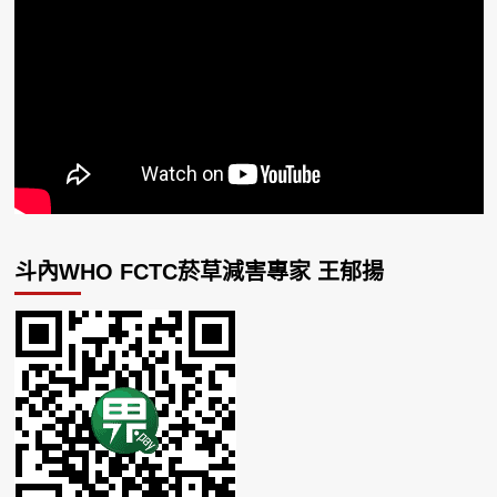
斗內WHO FCTC菸草減害專家 王郁揚