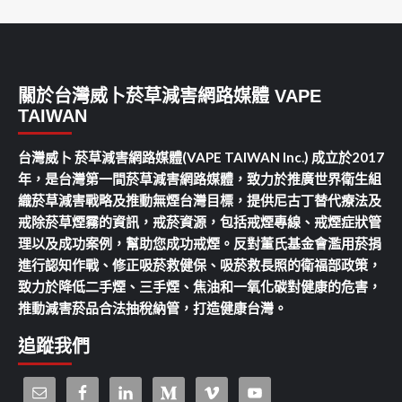
關於台灣威卜菸草減害網路媒體 VAPE
TAIWAN
台灣威卜 菸草減害網路媒體(VAPE TAIWAN Inc.) 成立於2017
年，是台灣第一間菸草減害網路媒體，致力於推廣世界衛生組
織菸草減害戰略及推動無煙台灣目標，提供尼古丁替代療法及
戒除菸草煙霧的資訊，戒菸資源，包括戒煙專線、戒煙症狀管
理以及成功案例，幫助您成功戒煙。反對董氏基金會濫用菸捐
進行認知作戰、修正吸菸救健保、吸菸救長照的衛福部政策，
致力於降低二手煙、三手煙、焦油和一氧化碳對健康的危害，
推動減害菸品合法抽稅納管，打造健康台灣。
追蹤我們