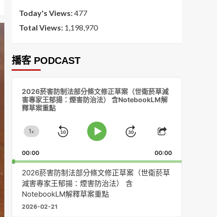
Today's Views:
477
Total Views:
1,198,970
播客 PODCAST
音
2026菸害防制法部分條文修正草案（世衛菸草減
訊
害專家王郁揚：煙害防治法） 含NotebookLM解
播
釋草案重點
放
器
1
x
Skip
Jump
Change
Play
Share
Playback
This
Pause
Backward
Forward
00:00
Rate
00:00
Episode
2026菸害防制法部分條文修正草案（世衛菸草
減害專家王郁揚：煙害防治法） 含
NotebookLM解釋草案重點
2026-02-21