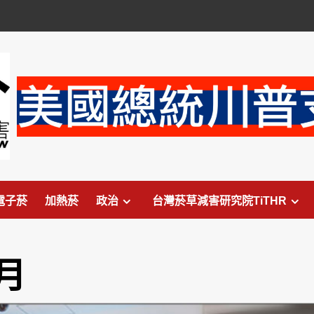
電子菸
加熱菸
政治
台灣菸草減害研究院TiTHR
 月