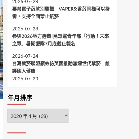
2026-07-28
要禁電子菸就別雙標 VAPERS:香菸同樣可以摻
毒，支持全面禁止紙菸
2026-07-28
參與2026地方選舉!民眾黨青年部「行動！未來
之眾」暑期營隊7月底截止報名
2026-07-24
台灣禁菸聯盟籲效仿英國推動無煙世代禁菸 維
護國人健康
2026-07-23
年月排序
年
月
排
序