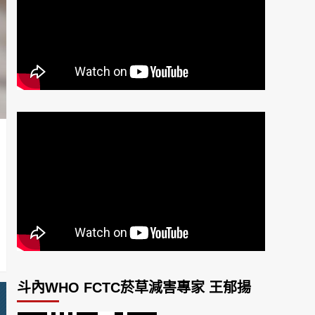
斗內WHO FCTC菸草減害專家 王郁揚