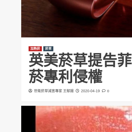
加熱菸
菸草
英美菸草提告菲莫
菸專利侵權
0
世衛菸草減害專家 王郁揚
2020-04-19