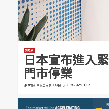
加熱菸
日本宣布進入緊急
門市停業
0
世衛菸草減害專家 王郁揚
2020-04-22