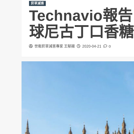
菸草減害
Technavio報
球尼古丁口香糖
0
世衛菸草減害專家 王郁揚
2020-04-21