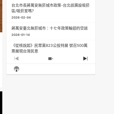
台北市長蔣萬安無菸城市政策-台北該廣設吸菸
區/吸菸室嗎?
2026-02-04
蔣萬安臺北無菸城市：十七年政策輪迴的空談
2026-01-14
《從核說起》民眾黨823公投特展 號召500萬
票展現台灣民意
2025-08-11
Previous
Show
Next
Episode
Episodes
Episode
Show
大罷免凸 <726,823反罷免主題曲> #大展鴻圖
List
Podcast
2025-07-05
Information
دليل مناصرة السجائر الإلكترونية: التاريخ الخفي
للحد من أضرار التبغ من قبل وزارة الصحة والرعاية
الاجتماعية #Fahad Al-Jalajel #فهد بن
عبدالرحمن الجلاجل #Sania Nishtar #ثانیہ نشتر;
2025-05-17