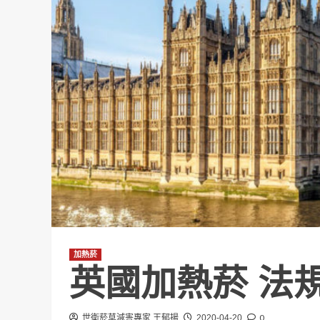
加熱菸
英國加熱菸 法
0
世衛菸草減害專家 王郁揚
2020-04-20