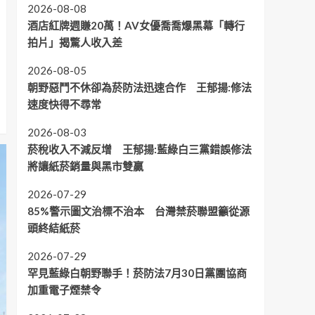
2026-08-08
酒店紅牌週賺20萬！AV女優喬喬爆黑幕「轉行
拍片」揭驚人收入差
2026-08-05
朝野惡鬥不休卻為菸防法迅速合作 王郁揚:修法
速度快得不尋常
2026-08-03
菸稅收入不減反增 王郁揚:藍綠白三黨錯誤修法
將讓紙菸銷量與黑市雙贏
2026-07-29
85%警示圖文治標不治本 台灣禁菸聯盟籲從源
頭終結紙菸
2026-07-29
罕見藍綠白朝野聯手！菸防法7月30日黨團協商
加重電子煙禁令