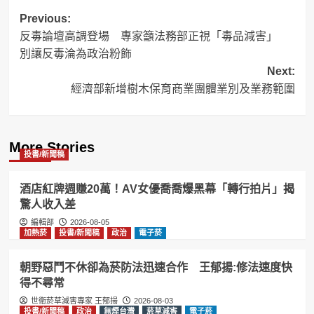
Post
Previous:
反毒論壇高調登場 專家籲法務部正視「毒品減害」
navigation
別讓反毒淪為政治粉飾
Next:
經濟部新增樹木保育商業團體業別及業務範圍
More Stories
投書/新聞稿
酒店紅牌週賺20萬！AV女優喬喬爆黑幕「轉行拍片」揭
驚人收入差
編輯部
2026-08-05
加熱菸
投書/新聞稿
政治
電子菸
朝野惡鬥不休卻為菸防法迅速合作 王郁揚:修法速度快
得不尋常
世衛菸草減害專家 王郁揚
2026-08-03
投書/新聞稿
政治
無煙台灣
菸草減害
電子菸