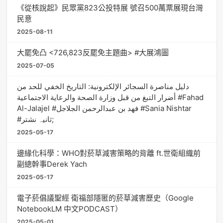
《從核說起》民眾黨823公投特展 號召500萬票展現台灣
民意
2025-08-11
大罷免凸 <726,823反罷免主題曲> #大展鴻圖
2025-07-05
دليل مناصرة السجائر الإلكترونية: التاريخ الخفي للحد من
أضرار التبغ من قبل وزارة الصحة والرعاية الاجتماعية #Fahad
Al-Jalajel #فهد بن عبدالرحمن الجلاجل #Sania Nishtar
#ثانیہ نشتر;
2025-05-17
邊緣化科學：WHO對菸草減害策略的背離 ft.世衛組織前
副總幹事Derek Yach
2025-05-17
電子菸倡議聖經 衛福部隱匿的菸草減害歷史（Google
NotebookLM 中文PODCAST）
2025-05-01