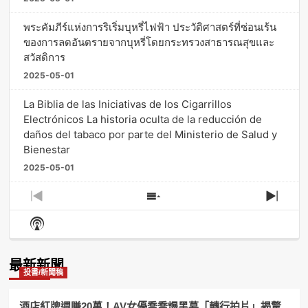
พระคัมภีร์แห่งการริเริ่มบุหรี่ไฟฟ้า ประวัติศาสตร์ที่ซ่อนเร้น
ของการลดอันตรายจากบุหรี่โดยกระทรวงสาธารณสุขและ
สวัสดิการ
2025-05-01
La Biblia de las Iniciativas de los Cigarrillos
Electrónicos La historia oculta de la reducción de
daños del tabaco por parte del Ministerio de Salud y
Bienestar
2025-05-01
Previous
Show
Next
Episode
Episodes
Episo
Show
List
Podcast
Information
最新新聞
投書/新聞稿
酒店紅牌週賺20萬！AV女優喬喬爆黑幕「轉行拍片」揭驚