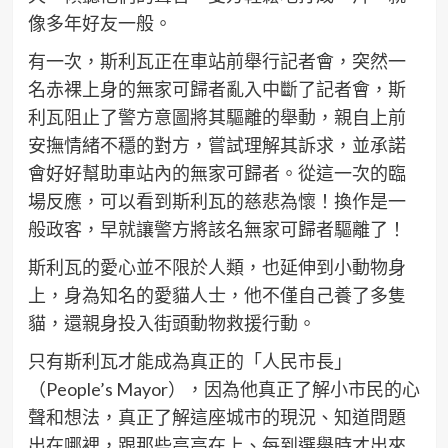
像多年好友一般。
有一次，斯利瓦正在車站前舉行記者會，突然一
名赤裸上身的無家可歸者亂入中斷了記者會，斯
利瓦阻止了警方意圖將其驅離的舉動，親自上前
安撫情緒不穩的對方，嘗試理解其訴求，並承諾
會好好幫助車站內的無家可歸者。從這一次的臨
場反應，可以看到斯利瓦的慈悲為懷！換作是一
般政客，早就讓警方將該名無家可歸者驅離了！
斯利瓦的愛心並不限於人類，也延伸到小動物身
上，身為知名的愛貓人士，他不僅自己養了多隻
貓，還親身投入街頭動物救援行動。
只有斯利瓦才能成為真正的「人民市長」
（People’s Mayor），因為他真正了解小市民的心
聲和想法，真正了解這座城市的現況、知道問題
出在哪裡，跟那些高高在上、每到選舉時才出來