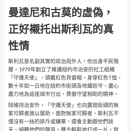
曼達尼和古莫的虛偽，
正好襯托出斯利瓦的真
性情
斯利瓦是名副其實的政治局外人，他出身平民階
層，1979年創立了維護紐約市治安的社工組織
「守護天使」，頭戴紅色貝雷帽、身穿紅色T恤，
數十年如一日地在紐約市街頭及地鐵巡守，盡心
盡力地為這座城市付出，貫徹守望相助的精神。
除維持治安外，「守護天使」也向露宿街頭的無
家可歸者施以援助。面對無家可歸者，斯利瓦不
僅沒有一絲的排斥或嫌棄，還會主動跟他們談
天、傾聽他們的聲音，雙方輕鬆地打成一片，就