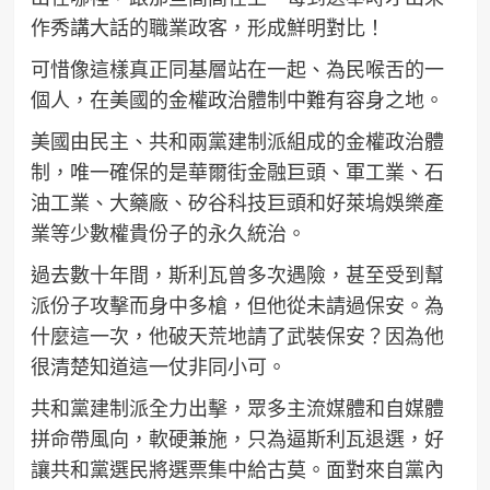
作秀講大話的職業政客，形成鮮明對比！
可惜像這樣真正同基層站在一起、為民喉舌的一
個人，在美國的金權政治體制中難有容身之地。
美國由民主、共和兩黨建制派組成的金權政治體
制，唯一確保的是華爾街金融巨頭、軍工業、石
油工業、大藥廠、矽谷科技巨頭和好萊塢娛樂產
業等少數權貴份子的永久統治。
過去數十年間，斯利瓦曾多次遇險，甚至受到幫
派份子攻擊而身中多槍，但他從未請過保安。為
什麼這一次，他破天荒地請了武裝保安？因為他
很清楚知道這一仗非同小可。
共和黨建制派全力出擊，眾多主流媒體和自媒體
拼命帶風向，軟硬兼施，只為逼斯利瓦退選，好
讓共和黨選民將選票集中給古莫。面對來自黨內