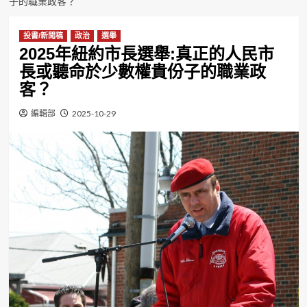
子的職業政客？
投書/新聞稿
政治
選舉
2025年紐約市長選舉:真正的人民市
長或聽命於少數權貴份子的職業政
客？
編輯部
2025-10-29