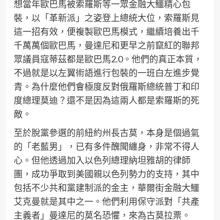
想當年歐巴馬被索羅斯等一眾金融大鱷精心包
裝，以「革新派」之姿登上總統大位，索羅斯見
這一招有效，便複製歐巴馬模式，繼續培養出千
千萬萬個歐巴馬，曼達尼和更早之前竄紅的聯邦
眾議員寇蒂茲都是歐巴馬2.0。他們的真正本質，
不過就是以左翼術語進行包裝的一班白左進步覺
青。為什麼他們會極度反對俄羅斯總統普丁和印
度總理莫迪？還不是因為這兩人都是索羅斯的死
敵。
至於脫黨參選的前紐約州長古莫，本身是個過氣
的「老藍男」，已有多件醜聞纏身，非常不得人
心。但他透過加入以色列總理納坦雅胡的律師
團，成功爭取到美國親以色列勢力的支持，其中
包括不少共和黨建制派的金主，華爾街金融大鱷
艾克曼就是其中之一。他們利用保守派對「共產
主義者」曼達尼的莫名恐懼，來為古莫拉票。