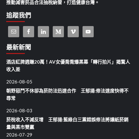
推動減害菸品合法抽稅納管，打造健康台灣。
追蹤我們
最新新聞
酒店紅牌週賺20萬！AV女優喬喬爆黑幕「轉行拍片」揭驚人
收入差
2026-08-05
朝野惡鬥不休卻為菸防法迅速合作 王郁揚:修法速度快得不
尋常
2026-08-03
菸稅收入不減反增 王郁揚:藍綠白三黨錯誤修法將讓紙菸銷
量與黑市雙贏
2026-07-29