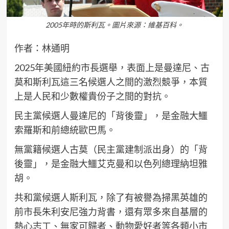
2005年時的斯利瓦。圖片來源：維基百科。
作者：林通明
2025年美國紐約市長選舉，表面上是曼達尼、古
莫和斯利瓦這三名候選人之間的激烈競爭，本質
上是人民和少數權貴份子之間的對抗。
民主黨候選人曼達尼的「背後靈」，是金融大鱷
索羅斯和前總統歐巴馬。
無黨籍候選人古莫（民主黨建制派出身）的「背
後靈」，是金融大鱷艾克曼和以色列總理納坦雅
胡。
共和黨候選人斯利瓦，除了有被譽為掃黑英雄的
前市長朱利安尼強力背書，還有眾多來自基層的
熱心志工、無家可歸者、動物愛好者等各類小市