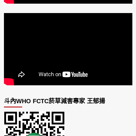
斗內WHO FCTC菸草減害專家 王郁揚