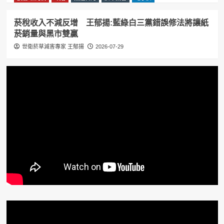
菸稅收入不減反增 王郁揚:藍綠白三黨錯誤修法將讓紙
菸銷量與黑市雙贏
世衛菸草減害專家 王郁揚
2026-07-29