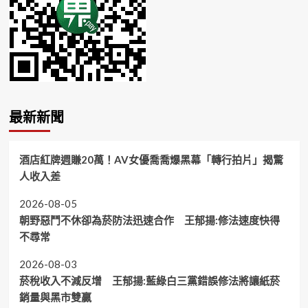
最新新聞
酒店紅牌週賺20萬！AV女優喬喬爆黑幕「轉行拍片」揭驚
人收入差
2026-08-05
朝野惡鬥不休卻為菸防法迅速合作 王郁揚:修法速度快得
不尋常
2026-08-03
菸稅收入不減反增 王郁揚:藍綠白三黨錯誤修法將讓紙菸
銷量與黑市雙贏