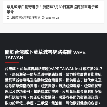
罕見藍綠白朝野聯手！菸防法7月30日黨團協商加重電子煙
禁令
世衛菸草減害專家 王郁揚
2026-07-28
關於台灣威卜菸草減害網路媒體 VAPE
TAIWAN
台灣威卜 菸草減害網路媒體(VAPE TAIWAN Inc.) 成立於2017
年，是台灣第一間菸草減害網路媒體，致力於推廣世界衛生組
織菸草減害戰略及推動無煙台灣目標，提供尼古丁替代療法及
戒除菸草煙霧的資訊，戒菸資源，包括戒煙專線、戒煙症狀管
理以及成功案例，幫助您成功戒煙。反對董氏基金會濫用菸捐
進行認知作戰、修正吸菸救健保、吸菸救長照的衛福部政策，
致力於降低二手煙、三手煙、焦油和一氧化碳對健康的危害，