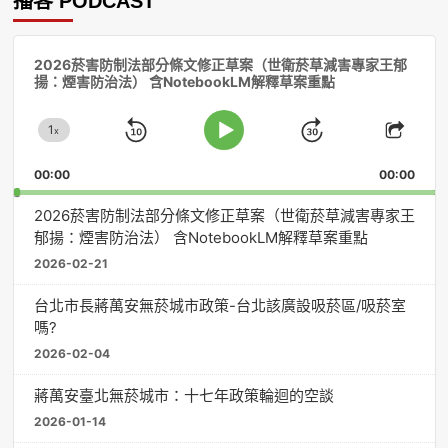
播客 PODCAST
音
2026菸害防制法部分條文修正草案（世衛菸草減害專家王郁
訊
揚：煙害防治法） 含NotebookLM解釋草案重點
播
放
1
器
x
Skip
Jump
Change
Play
Shar
Playback
This
Pause
Backward
Forward
00:00
Rate
00:00
Episo
2026菸害防制法部分條文修正草案（世衛菸草減害專家王
郁揚：煙害防治法） 含NotebookLM解釋草案重點
2026-02-21
台北市長蔣萬安無菸城市政策-台北該廣設吸菸區/吸菸室
嗎?
2026-02-04
蔣萬安臺北無菸城市：十七年政策輪迴的空談
2026-01-14