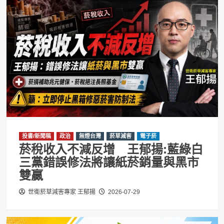
投書/新聞稿
政治
無煙台灣
菸草減害
電子菸
菸稅收入不減反增 王郁揚:藍綠白
三黨錯誤修法將讓紙菸銷量與黑市
雙贏
世衛菸草減害專家 王郁揚
2026-07-29