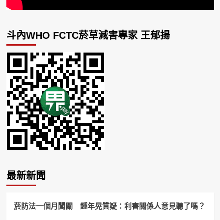
斗內WHO FCTC菸草減害專家 王郁揚
最新新聞
菸防法一個月闖關 鍾年晃質疑：利害關係人意見聽了嗎？