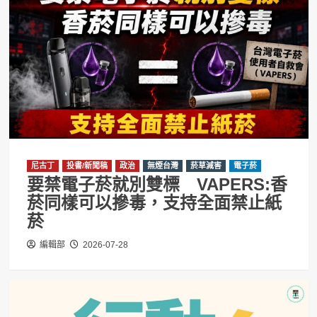
尼古丁
投書/新聞稿
政治
無煙台灣
菸草減害
電子菸
要禁電子菸就別雙標 VAPERS:香
菸同樣可以摻毒，支持全面禁止紙
菸
編輯部
2026-07-28