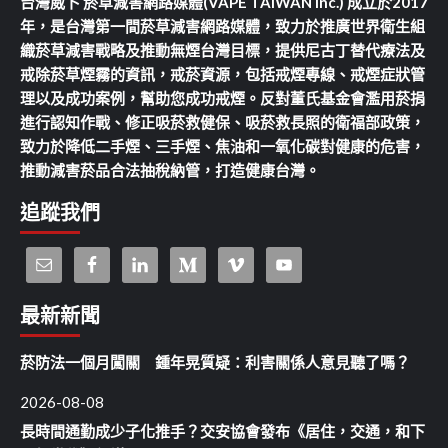
台灣威卜 菸草減害網路媒體(VAPE TAIWAN Inc.) 成立於2017
年，是台灣第一間菸草減害網路媒體，致力於推廣世界衛生組
織菸草減害戰略及推動無煙台灣目標，提供尼古丁替代療法及
戒除菸草煙霧的資訊，戒菸資源，包括戒煙專線、戒煙症狀管
理以及成功案例，幫助您成功戒煙。反對董氏基金會濫用菸捐
進行認知作戰、修正吸菸救健保、吸菸救長照的衛福部政策，
致力於降低二手煙、三手煙、焦油和一氧化碳對健康的危害，
推動減害菸品合法抽稅納管，打造健康台灣。
追蹤我們
最新新聞
菸防法一個月闖關 鍾年晃質疑：利害關係人意見聽了嗎？
2026-08-08
長時間通勤成少子化推手？交安協會發布《居住，交通，和下