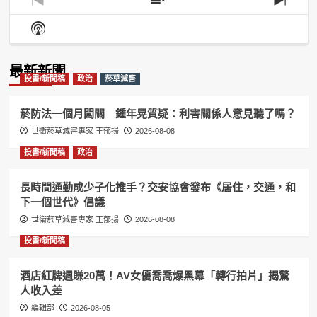
Previous
Show
Next
Episode
Episodes
Episo
Show
List
Podcast
Information
最新新聞
投書/新聞稿
政治
菸草減害
菸防法一個月闖關 鍾年晃質疑：利害關係人意見聽了嗎？
世衛菸草減害專家 王郁揚
2026-08-08
投書/新聞稿
政治
長時間通勤成少子化推手？交安協會發布《居住，交通，和
下一個世代》倡議
世衛菸草減害專家 王郁揚
2026-08-08
投書/新聞稿
酒店紅牌週賺20萬！AV女優喬喬爆黑幕「轉行拍片」揭驚
人收入差
編輯部
2026-08-05