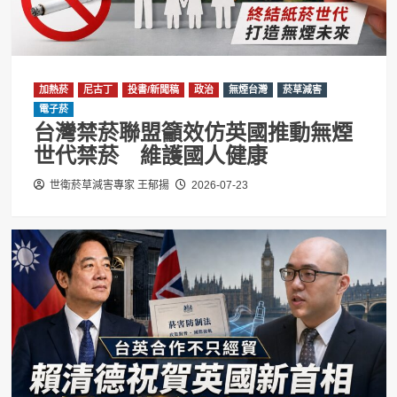
加熱菸
尼古丁
投書/新聞稿
政治
無煙台灣
菸草減害
電子菸
台灣禁菸聯盟籲效仿英國推動無煙
世代禁菸 維護國人健康
世衛菸草減害專家 王郁揚
2026-07-23