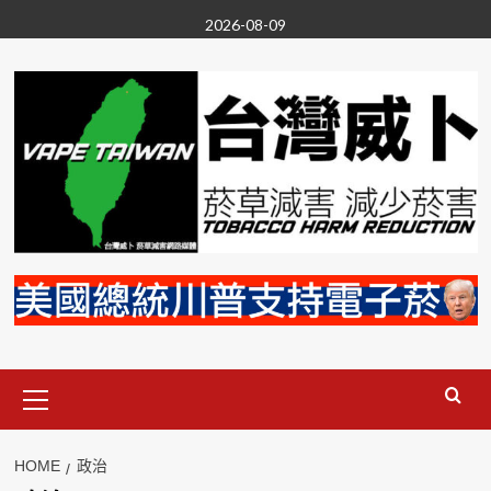
Skip
2026-08-09
to
content
Primary
Menu
HOME
政治