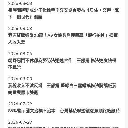
2026-08-08
長時間通勤成少子化推手？交安協會發布《居住，交通，和
下一個世代》倡議
2026-08-08
酒店紅牌週賺20萬！AV女優喬喬爆黑幕「轉行拍片」揭驚
人收入差
2026-08-05
朝野惡鬥不休卻為菸防法迅速合作 王郁揚:修法速度快得
不尋常
2026-08-03
菸稅收入不減反增 王郁揚:藍綠白三黨錯誤修法將讓紙菸
銷量與黑市雙贏
2026-07-29
85%警示圖文治標不治本 台灣禁菸聯盟籲從源頭終結紙菸
2026-07-29