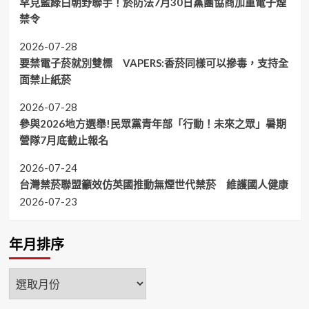
罕見藍綠白朝野聯手！菸防法7月30日黨團協商加重電子煙
禁令
2026-07-28
要禁電子菸就別雙標 VAPERS:香菸同樣可以摻毒，支持全
面禁止紙菸
2026-07-28
參與2026地方選舉!民眾黨青年部「行動！未來之眾」暑期
營隊7月底截止報名
2026-07-24
台灣禁菸聯盟籲效仿英國推動無煙世代禁菸 維護國人健康
2026-07-23
年月排序
年
月