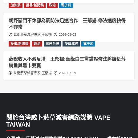
加熱菸
投書/新聞稿
政治
電子菸
朝野惡鬥不休卻為菸防法迅速合作 王郁揚:修法速度快得
不尋常
世衛菸草減害專家 王郁揚
2026-08-03
投書/新聞稿
政治
無煙台灣
菸草減害
電子菸
菸稅收入不減反增 王郁揚:藍綠白三黨錯誤修法將讓紙菸
銷量與黑市雙贏
世衛菸草減害專家 王郁揚
2026-07-29
關於台灣威卜菸草減害網路媒體 VAPE
TAIWAN