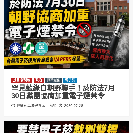
投書/新聞稿
政治
菸草減害
電子菸
罕見藍綠白朝野聯手！菸防法7月
30日黨團協商加重電子煙禁令
世衛菸草減害專家 王郁揚
2026-07-28