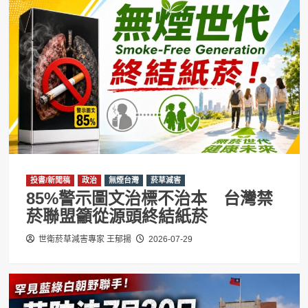
投書/新聞稿
政治
無煙台灣
菸草減害
85%警示圖文治標不治本 台灣禁
菸聯盟籲從源頭終結紙菸
世衛菸草減害專家 王郁揚
2026-07-29