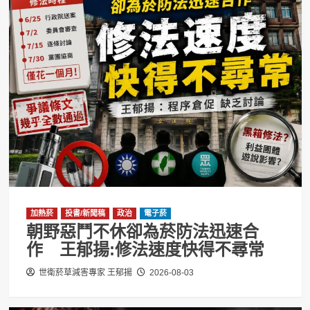
加熱菸
投書/新聞稿
政治
電子菸
朝野惡鬥不休卻為菸防法迅速合
作 王郁揚:修法速度快得不尋常
世衛菸草減害專家 王郁揚
2026-08-03