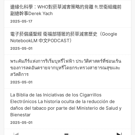
邊緣化科學：WHO對菸草減害策略的背離 ft.世衛組織前
副總幹事Derek Yach
2025-05-17
電子菸倡議聖經 衛福部隱匿的菸草減害歷史（Google
NotebookLM 中文PODCAST）
2025-05-01
พระคัมภีร์แห่งการริเริ่มบุหรี่ไฟฟ้า ประวัติศาสตร์ที่ซ่อนเร้น
ของการลดอันตรายจากบุหรี่โดยกระทรวงสาธารณสุขและ
สวัสดิการ
2025-05-01
La Biblia de las Iniciativas de los Cigarrillos
Electrónicos La historia oculta de la reducción de
daños del tabaco por parte del Ministerio de Salud y
Bienestar
2025-05-01