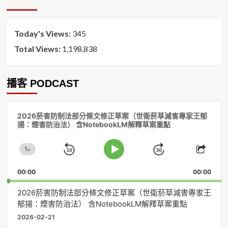
排
序
Today's Views:
345
Total Views:
1,198,838
播客 PODCAST
音
2026菸害防制法部分條文修正草案（世衛菸草減害專家王郁
訊
揚：煙害防治法） 含NotebookLM解釋草案重點
播
放
1
器
x
Skip
Jump
Change
Play
Shar
Playback
This
Pause
Backward
Forward
00:00
Rate
00:00
Episo
2026菸害防制法部分條文修正草案（世衛菸草減害專家王
郁揚：煙害防治法） 含NotebookLM解釋草案重點
2026-02-21