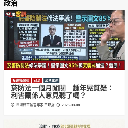
政治
投書/新聞稿
政治
菸草減害
菸防法一個月闖關 鍾年晃質疑：
利害關係人意見聽了嗎？
世衛菸草減害專家 王郁揚
2026-08-08