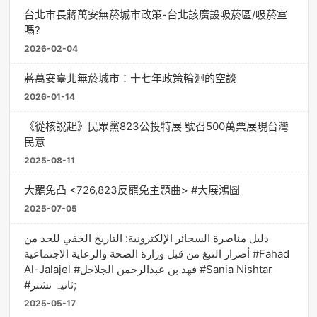
台北市長蔣萬安無菸城市政策-台北該廣設吸菸區/吸菸室
嗎?
2026-02-04
蔣萬安臺北無菸城市：十七年政策輪迴的空談
2026-01-14
《從核說起》民眾黨823公投特展 號召500萬票展現台灣
民意
2025-08-11
大罷免凸 <726,823反罷免主題曲> #大展鴻圖
2025-07-05
دليل مناصرة السجائر الإلكترونية: التاريخ الخفي للحد من
أضرار التبغ من قبل وزارة الصحة والرعاية الاجتماعية #Fahad
Al-Jalajel #فهد بن عبدالرحمن الجلاجل #Sania Nishtar
#ثانیہ نشتر;
2025-05-17