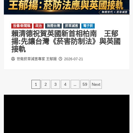
投書/新聞稿
政治
無煙台灣
菸草減害
電子菸
賴清德祝賀英國新首相柏南 王郁
揚:先讓台灣《菸害防制法》與英國
接軌
世衛菸草減害專家 王郁揚
2026-07-21
文
1
...
2
3
4
59
Next
章
分
頁