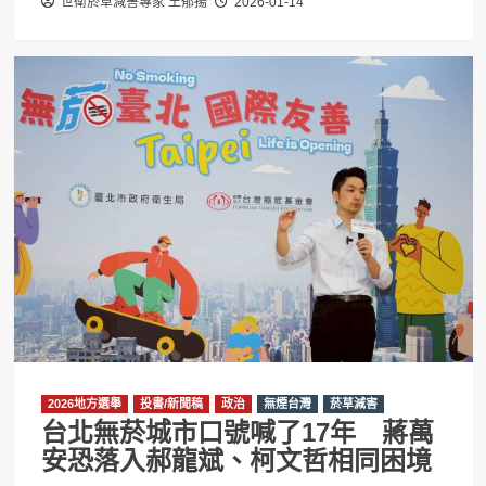
世衛菸草減害專家 王郁揚
2026-01-14
2026地方選舉
投書/新聞稿
政治
無煙台灣
菸草減害
台北無菸城市口號喊了17年 蔣萬
安恐落入郝龍斌、柯文哲相同困境