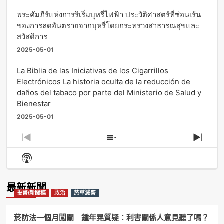
พระคัมภีร์แห่งการริเริ่มบุหรี่ไฟฟ้า ประวัติศาสตร์ที่ซ่อนเร้น
ของการลดอันตรายจากบุหรี่โดยกระทรวงสาธารณสุขและ
สวัสดิการ
2025-05-01
La Biblia de las Iniciativas de los Cigarrillos
Electrónicos La historia oculta de la reducción de
daños del tabaco por parte del Ministerio de Salud y
Bienestar
2025-05-01
Previous
Show
Next
Episode
Episodes
Episo
Show
List
Podcast
Information
最新新聞
投書/新聞稿
政治
菸草減害
菸防法一個月闖關 鍾年晃質疑：利害關係人意見聽了嗎？