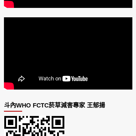
斗內WHO FCTC菸草減害專家 王郁揚