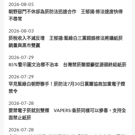
2026-08-05
朝野惡鬥不休卻為菸防法迅速合作 王郁揚:修法速度快得
不尋常
2026-08-03
菸稅收入不減反增 王郁揚:藍綠白三黨錯誤修法將讓紙菸
銷量與黑市雙贏
2026-07-29
85%警示圖文治標不治本 台灣禁菸聯盟籲從源頭終結紙菸
2026-07-29
罕見藍綠白朝野聯手！菸防法7月30日黨團協商加重電子煙
禁令
2026-07-28
要禁電子菸就別雙標 VAPERS:香菸同樣可以摻毒，支持全
面禁止紙菸
2026-07-28