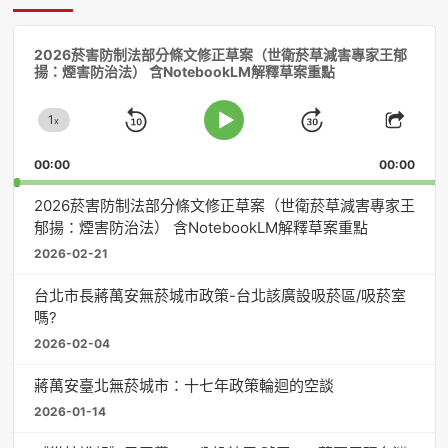
音
2026菸害防制法部分條文修正草案（世衛菸草減害專家王郁
訊
揚：煙害防治法） 含NotebookLM解釋草案重點
播
放
1
器
x
Skip
Jump
Change
Play
Shar
Playback
This
Pause
Backward
Forward
00:00
Rate
00:00
Episo
2026菸害防制法部分條文修正草案（世衛菸草減害專家王
郁揚：煙害防治法） 含NotebookLM解釋草案重點
2026-02-21
台北市長蔣萬安無菸城市政策-台北該廣設吸菸區/吸菸室
嗎?
2026-02-04
蔣萬安臺北無菸城市：十七年政策輪迴的空談
2026-01-14