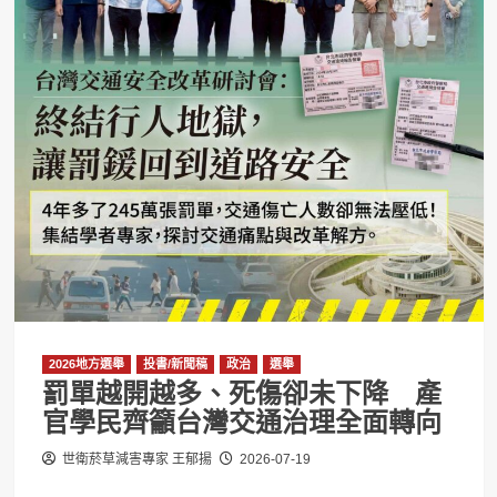
2026地方選舉
投書/新聞稿
政治
選舉
罰單越開越多、死傷卻未下降 產
官學民齊籲台灣交通治理全面轉向
世衛菸草減害專家 王郁揚
2026-07-19