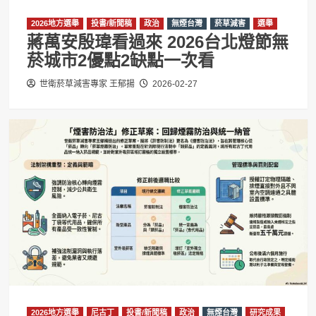
2026地方選舉
投書/新聞稿
政治
無煙台灣
菸草減害
選舉
蔣萬安殷瑋看過來 2026台北燈節無
菸城市2優點2缺點一次看
世衛菸草減害專家 王郁揚
2026-02-27
2026地方選舉
尼古丁
投書/新聞稿
政治
無煙台灣
研究成果