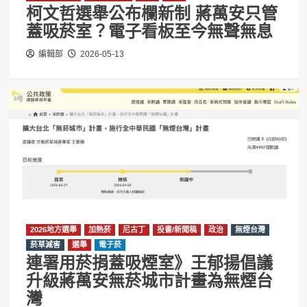
柯文哲選舉公布欄新制 蔣萬安只管
蓋吸菸室？電子看板至今無聲無息
編輯部
2026-05-13
2026地方選舉
加熱菸
尼古丁
投書/新聞稿
政治
無煙台灣
菸草減害
選舉
電子菸
連署用菸捐蓋吸煙室》王郁揚倡議
升級蔣萬安無菸城市計畫為無煙台
灣