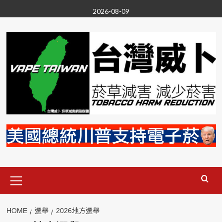
Skip
2026-08-09
to
content
Primary
Menu
HOME
選舉
2026地方選舉