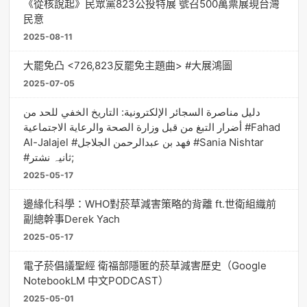
《從核說起》民眾黨823公投特展 號召500萬票展現台灣
民意
2025-08-11
大罷免凸 <726,823反罷免主題曲> #大展鴻圖
2025-07-05
دليل مناصرة السجائر الإلكترونية: التاريخ الخفي للحد من
أضرار التبغ من قبل وزارة الصحة والرعاية الاجتماعية #Fahad
Al-Jalajel #فهد بن عبدالرحمن الجلاجل #Sania Nishtar
#ثانیہ نشتر;
2025-05-17
邊緣化科學：WHO對菸草減害策略的背離 ft.世衛組織前
副總幹事Derek Yach
2025-05-17
電子菸倡議聖經 衛福部隱匿的菸草減害歷史（Google
NotebookLM 中文PODCAST）
2025-05-01