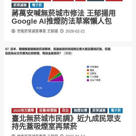
菸草減害
電子菸
蔣萬安喊無菸城市修法 王郁揚用
Google AI推煙防法草案懶人包
世衛菸草減害專家 王郁揚
2026-02-21
2026地方選舉
投書/新聞稿
政治
無煙台灣
菸草減害
電子菸
臺北無菸城市民調》近九成民眾支
持先蓋吸煙室再禁菸