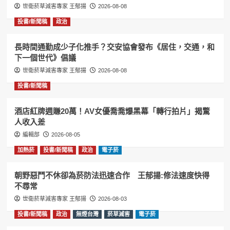
世衛菸草減害專家 王郁揚
2026-08-08
投書/新聞稿
政治
長時間通勤成少子化推手？交安協會發布《居住，交通，和
下一個世代》倡議
世衛菸草減害專家 王郁揚
2026-08-08
投書/新聞稿
酒店紅牌週賺20萬！AV女優喬喬爆黑幕「轉行拍片」揭驚
人收入差
編輯部
2026-08-05
加熱菸
投書/新聞稿
政治
電子菸
朝野惡鬥不休卻為菸防法迅速合作 王郁揚:修法速度快得
不尋常
世衛菸草減害專家 王郁揚
2026-08-03
投書/新聞稿
政治
無煙台灣
菸草減害
電子菸