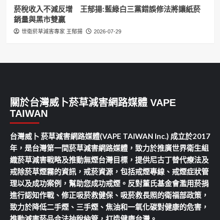
菸稅收入不減反增 王郁揚:藍綠白三黨錯誤修法將讓紙菸
銷量與黑市雙贏
世衛菸草減害專家 王郁揚
2026-07-29
關於台灣威卜菸草減害網路媒體 VAPE
TAIWAN
台灣威卜 菸草減害網路媒體(VAPE TAIWAN Inc.) 成立於2017
年，是台灣第一間菸草減害網路媒體，致力於推廣世界衛生組
織菸草減害戰略及推動無煙台灣目標，提供尼古丁替代療法及
戒除菸草煙霧的資訊，戒菸資源，包括戒煙專線、戒煙症狀管
理以及成功案例，幫助您成功戒煙。反對董氏基金會濫用菸捐
進行認知作戰、修正吸菸救健保、吸菸救長照的衛福部政策，
致力於降低二手煙、三手煙、焦油和一氧化碳對健康的危害，
推動減害菸品合法抽稅納管，打造健康台灣。