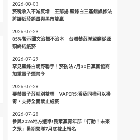
2026-08-03
菸稅收入不減反增 王郁揚:藍綠白三黨錯誤修法
將讓紙菸銷量與黑市雙贏
2026-07-29
85%警示圖文治標不治本 台灣禁菸聯盟籲從源
頭終結紙菸
2026-07-29
罕見藍綠白朝野聯手！菸防法7月30日黨團協商
加重電子煙禁令
2026-07-28
要禁電子菸就別雙標 VAPERS:香菸同樣可以摻
毒，支持全面禁止紙菸
2026-07-28
參與2026地方選舉!民眾黨青年部「行動！未來
之眾」暑期營隊7月底截止報名