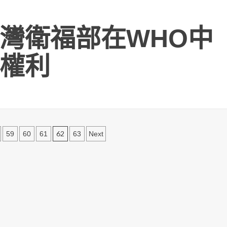
灣衛福部在WHO中
權利
62
59
60
61
63
Next