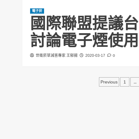
電子菸
國際聯盟提議台
討論電子煙使用
0
世衛菸草減害專家 王郁揚
2020-03-17
文
...
Previous
1
章
分
頁