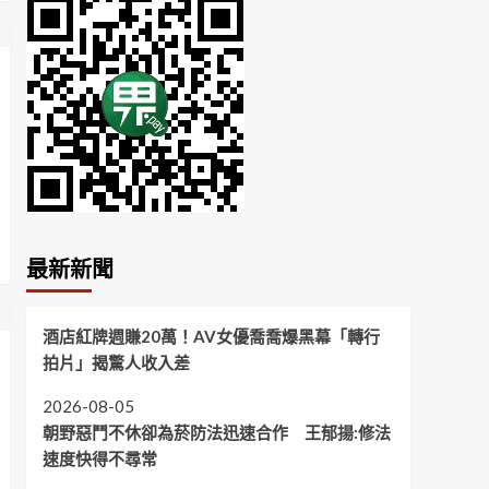
最新新聞
酒店紅牌週賺20萬！AV女優喬喬爆黑幕「轉行
拍片」揭驚人收入差
2026-08-05
朝野惡鬥不休卻為菸防法迅速合作 王郁揚:修法
速度快得不尋常