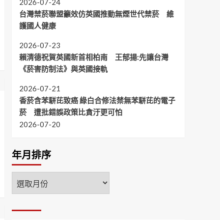
2026-07-24
台灣禁菸聯盟籲效仿英國推動無煙世代禁菸 維
護國人健康
2026-07-23
賴清德祝賀英國新首相柏南 王郁揚:先讓台灣
《菸害防制法》與英國接軌
2026-07-21
香菸含苯駢芘致癌 綠白合修法禁無苯駢芘的電子
菸 遭批錯誤政策比貪汙更可怕
2026-07-20
年月排序
年
月
排
序