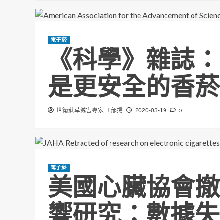
電子菸
《科學》雜誌：
是更安全的香菸
0
世衛菸草減害專家 王郁揚
2020-03-19
電子菸
美國心臟協會撤
響研究：數據失