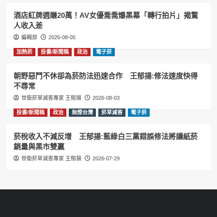
酒店紅牌週賺20萬！AV女優喬喬爆黑幕「轉行拍片」揭驚
人收入差
編輯部
2026-08-05
加熱菸
投書/新聞稿
政治
電子菸
朝野惡鬥不休卻為菸防法迅速合作 王郁揚:修法速度快得
不尋常
世衛菸草減害專家 王郁揚
2026-08-03
投書/新聞稿
政治
無煙台灣
菸草減害
電子菸
菸稅收入不減反增 王郁揚:藍綠白三黨錯誤修法將讓紙菸
銷量與黑市雙贏
世衛菸草減害專家 王郁揚
2026-07-29