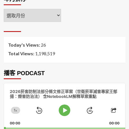
年
月
排
序
Today's Views:
26
Total Views:
1,198,519
播客 PODCAST
音
2026菸害防制法部分條文修正草案（世衛菸草減害專家王郁
訊
揚：煙害防治法） 含NotebookLM解釋草案重點
播
放
1
器
x
Skip
Jump
Change
Play
Shar
Playback
This
Pause
Backward
Forward
00:00
Rate
00:00
Episo