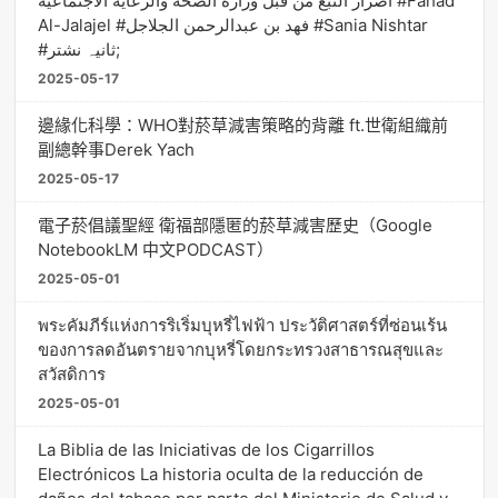
أضرار التبغ من قبل وزارة الصحة والرعاية الاجتماعية #Fahad
Al-Jalajel #فهد بن عبدالرحمن الجلاجل #Sania Nishtar
#ثانیہ نشتر;
2025-05-17
邊緣化科學：WHO對菸草減害策略的背離 ft.世衛組織前
副總幹事Derek Yach
2025-05-17
電子菸倡議聖經 衛福部隱匿的菸草減害歷史（Google
NotebookLM 中文PODCAST）
2025-05-01
พระคัมภีร์แห่งการริเริ่มบุหรี่ไฟฟ้า ประวัติศาสตร์ที่ซ่อนเร้น
ของการลดอันตรายจากบุหรี่โดยกระทรวงสาธารณสุขและ
สวัสดิการ
2025-05-01
La Biblia de las Iniciativas de los Cigarrillos
Electrónicos La historia oculta de la reducción de