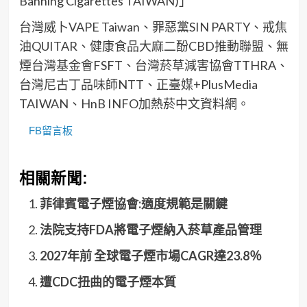
Banning Cigarettes TAIWAN)」
台灣威卜VAPE Taiwan、罪惡黨SIN PARTY、戒焦
油QUITAR、健康食品大麻二酚CBD推動聯盟、無
煙台灣基金會FSFT、台灣菸草減害協會TTHRA、
台灣尼古丁品味師NTT、正臺媒+PlusMedia
TAIWAN、HnB INFO加熱菸中文資料網。
FB留言板
相關新聞:
菲律賓電子煙協會:適度規範是關鍵
法院支持FDA將電子煙納入菸草產品管理
2027年前 全球電子煙市場CAGR達23.8％
遭CDC扭曲的電子煙本質