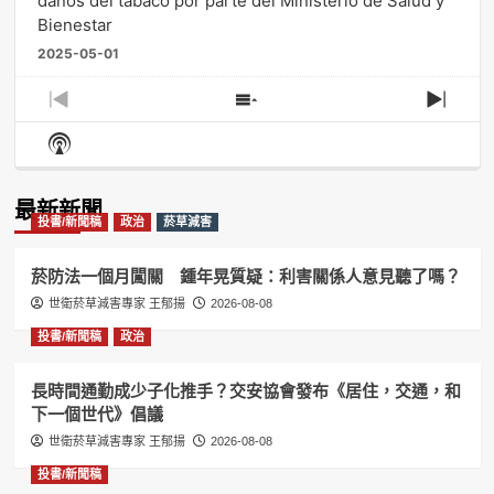
daños del tabaco por parte del Ministerio de Salud y
Bienestar
2025-05-01
Previous
Show
Next
Episode
Episodes
Episo
Show
List
Podcast
Information
最新新聞
投書/新聞稿
政治
菸草減害
菸防法一個月闖關 鍾年晃質疑：利害關係人意見聽了嗎？
世衛菸草減害專家 王郁揚
2026-08-08
投書/新聞稿
政治
長時間通勤成少子化推手？交安協會發布《居住，交通，和
下一個世代》倡議
世衛菸草減害專家 王郁揚
2026-08-08
投書/新聞稿