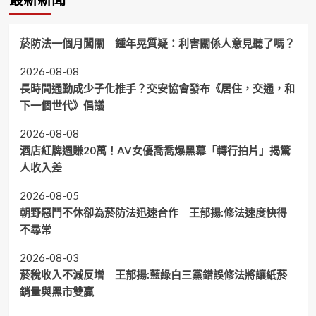
菸防法一個月闖關 鍾年晃質疑：利害關係人意見聽了嗎？
2026-08-08
長時間通勤成少子化推手？交安協會發布《居住，交通，和
下一個世代》倡議
2026-08-08
酒店紅牌週賺20萬！AV女優喬喬爆黑幕「轉行拍片」揭驚
人收入差
2026-08-05
朝野惡鬥不休卻為菸防法迅速合作 王郁揚:修法速度快得
不尋常
2026-08-03
菸稅收入不減反增 王郁揚:藍綠白三黨錯誤修法將讓紙菸
銷量與黑市雙贏