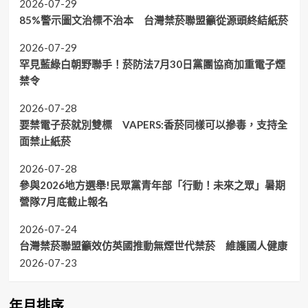
2026-07-29
85%警示圖文治標不治本 台灣禁菸聯盟籲從源頭終結紙菸
2026-07-29
罕見藍綠白朝野聯手！菸防法7月30日黨團協商加重電子煙
禁令
2026-07-28
要禁電子菸就別雙標 VAPERS:香菸同樣可以摻毒，支持全
面禁止紙菸
2026-07-28
參與2026地方選舉!民眾黨青年部「行動！未來之眾」暑期
營隊7月底截止報名
2026-07-24
台灣禁菸聯盟籲效仿英國推動無煙世代禁菸 維護國人健康
2026-07-23
年月排序