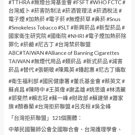
#TTHRA #無煙台灣基金會 #FSFT #WHO FCTC #
台灣威卜 #菸害防制法 #菸酒管理法 #菸酒稅法 #
電子煙 #加熱菸 #電子菸 #無煙菸草 #鼻菸 #Snus
#Smokeless Tobacco #SLT #新興菸品 #新型菸品 #
國家衛生研究院 #國衛院 #NHRI #電子煙加熱菸除
罪化 #菸鹼 #尼古丁 #台灣禁菸聯盟
ABC#TAIWAN #Alliance of Banning Cigarettes
TAIWAN #無煙代用品 #類菸品 #新式菸品 #減害
菸品 #替代 #張朝敬 #陳鳳英 #鍾起惠 #尼古丁攝取
#衛生福利部 #國民健康署 #董氏基金會 #蔡英文 #
蘇貞昌 #陳時中 #王英偉 #謝孟雄 #姚思遠 #林清麗
#郭斐然 #賴志冠 #蘇一峰 #財政部 #蘇建榮 #蕭家
旗 #顏春蘭 #台灣拒菸聯盟 #呂克桓 #吳全峰
「台灣拒菸聯盟」121個團體：
中華民國醫師公會全國聯合會、台灣護理學會、