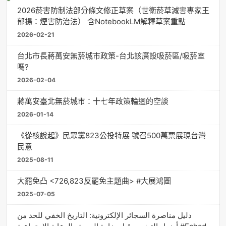
2026菸害防制法部分條文修正草案（世衛菸草減害專家王
郁揚：煙害防治法） 含NotebookLM解釋草案重點
2026-02-21
台北市長蔣萬安無菸城市政策-台北該廣設吸菸區/吸菸室
嗎?
2026-02-04
蔣萬安臺北無菸城市：十七年政策輪迴的空談
2026-01-14
《從核說起》民眾黨823公投特展 號召500萬票展現台灣
民意
2025-08-11
大罷免凸 <726,823反罷免主題曲> #大展鴻圖
2025-07-05
دليل مناصرة السجائر الإلكترونية: التاريخ الخفي للحد من