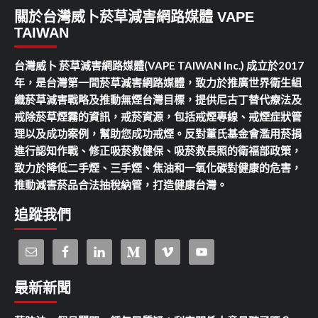
關於台灣威卜菸草減害網路媒體 VAPE
TAIWAN
台灣威卜 菸草減害網路媒體(VAPE TAIWAN Inc.) 成立於2017
年，是台灣第一間菸草減害網路媒體，致力於推廣世界衛生組
織菸草減害戰略及推動無煙台灣目標，提供尼古丁替代療法及
戒除菸草煙霧的資訊，戒菸資源，包括戒煙專線、戒煙症狀管
理以及成功案例，幫助您成功戒煙。反對董氏基金會濫用菸捐
進行認知作戰、修正吸菸救健保、吸菸救長照的衛福部政策，
致力於降低二手煙、三手煙、焦油和一氧化碳對健康的危害，
推動減害菸品合法抽稅納管，打造健康台灣。
追蹤我們
最新新聞