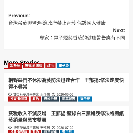
Post
Previous:
台灣禁菸聯盟:呼籲政府禁止香菸 保護國人健康
navigation
Next:
專家：電子煙與香菸的健康警告應有不同
More Stories
加熱菸
投書/新聞稿
政治
電子菸
朝野惡鬥不休卻為菸防法迅速合作 王郁揚:修法速度快
得不尋常
世衛菸草減害專家 王郁揚
2026-08-03
投書/新聞稿
政治
無煙台灣
菸草減害
電子菸
菸稅收入不減反增 王郁揚:藍綠白三黨錯誤修法將讓紙
菸銷量與黑市雙贏
世衛菸草減害專家 王郁揚
2026-07-29
投書/新聞稿
政治
菸草減害
電子菸