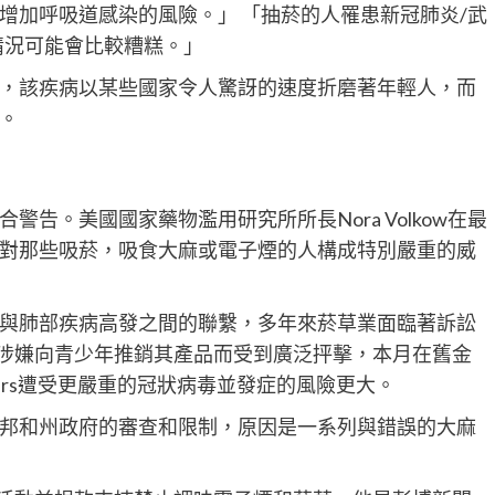
增加呼吸道感染的風險。」 「抽菸的人罹患新冠肺炎/武
且情況可能會比較糟糕。」
，該疾病以某些國家令人驚訝的速度折磨著年輕人，而
。
告。美國國家藥物濫用研究所所長Nora Volkow在最
對那些吸菸，吸食大麻或電子煙的人構成特別嚴重的威
與肺部疾病高發之間的聯繫，多年來菸草業面臨著訴訟
Inc.因涉嫌向青少年推銷其產品而受到廣泛抨擊，本月在舊金
ers遭受更嚴重的冠狀病毒並發症的風險更大。
邦和州政府的審查和限制，原因是一系列與錯誤的大麻