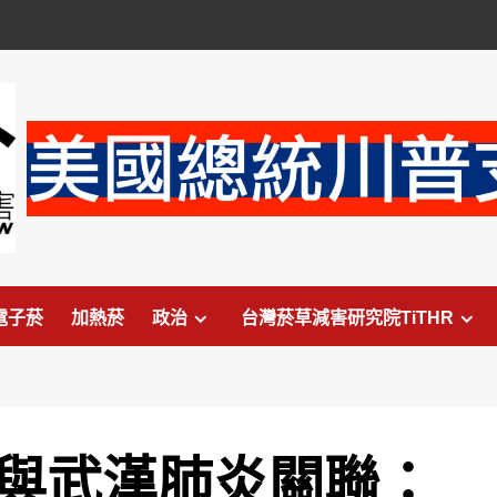
電子菸
加熱菸
政治
台灣菸草減害研究院TiTHR
煙與武漢肺炎關聯：