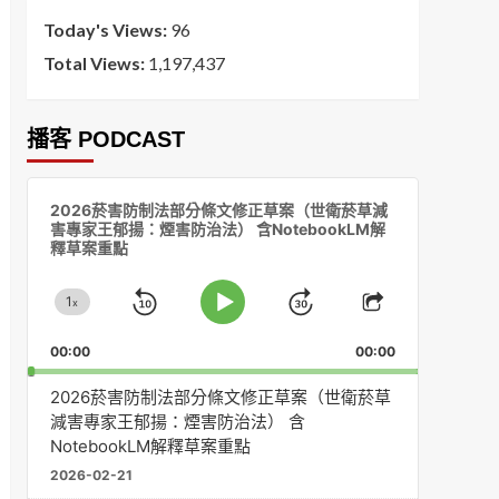
Today's Views:
96
Total Views:
1,197,437
播客 PODCAST
音
2026菸害防制法部分條文修正草案（世衛菸草減
訊
害專家王郁揚：煙害防治法） 含NotebookLM解
播
釋草案重點
放
器
1
x
Skip
Jump
Change
Play
Share
Playback
This
Pause
Backward
Forward
00:00
Rate
00:00
Episode
2026菸害防制法部分條文修正草案（世衛菸草
減害專家王郁揚：煙害防治法） 含
NotebookLM解釋草案重點
2026-02-21