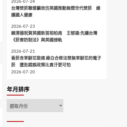
2026-07-24
台灣禁菸聯盟籲效仿英國推動無煙世代禁菸 維
護國人健康
2026-07-23
賴清德祝賀英國新首相柏南 王郁揚:先讓台灣
《菸害防制法》與英國接軌
2026-07-21
香菸含苯駢芘致癌 綠白合修法禁無苯駢芘的電子
菸 遭批錯誤政策比貪汙更可怕
2026-07-20
年月排序
年
月
排
序