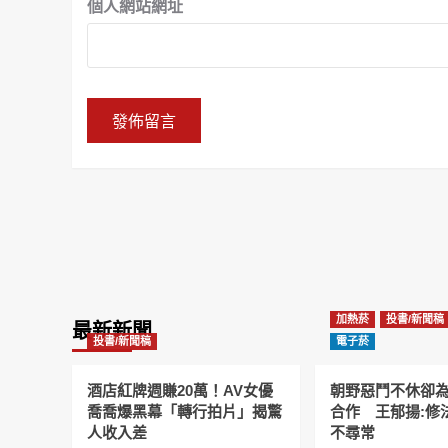
個人網站網址
加熱菸
投書/新聞稿
最新新聞
投書/新聞稿
電子菸
酒店紅牌週賺20萬！AV女優
朝野惡鬥不休卻
喬喬爆黑幕「轉行拍片」揭驚
合作 王郁揚:修
人收入差
不尋常