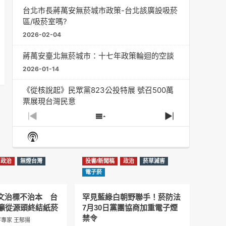
台北市長蔣萬安無菸城市政策-台北該廣設吸菸
區/吸菸室嗎?
2026-02-04
蔣萬安臺北無菸城市：十七年政策輪迴的空談
2026-01-14
《從核說起》民眾黨823公投特展 號召500萬
票展現台灣民意
2025-08-11
Previous
Show
Next
Episode
Episodes
Episode
Show
大罷免凸 <726,823反罷免主題曲> #大展鴻圖
List
Podcast
2025-07-05
Information
政治
無煙台灣
投書/新聞稿
政治
菸草減害
دليل مناصرة السجائر الإلكترونية: التاريخ الخفي
電子菸
للحد من أضرار التبغ من قبل وزارة الصحة والرعاية
الاجتماعية #Fahad Al-Jalajel #فهد بن
圖文治標不治本 台
罕見藍綠白朝野聯手！菸防法
عبدالرحمن الجلاجل #Sania Nishtar #ثانیہ نشتر;
籲從源頭終結紙菸
7月30日黨團協商加重電子煙
2025-05-17
禁令
專家 王郁揚