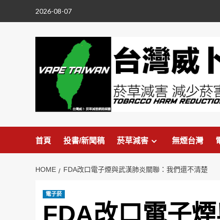
Skip
2026-08-07
to
content
首頁
投書/新聞稿
菸草減害
無煙台灣
HOME
FDA改口電子煙與武漢肺炎關聯：我們還不清楚
電子菸
FDA改口電子