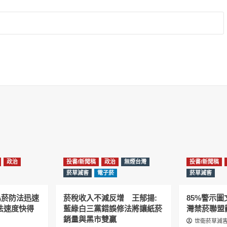
政治
投書/新聞稿
政治
無煙台灣
投書/新聞稿
菸草減害
電子菸
菸草減害
為菸防法迅速
菸稅收入不減反增 王郁揚:
85%警示
法速度快得
藍綠白三黨錯誤修法將讓紙菸
灣禁菸聯盟
銷量與黑市雙贏
世衛菸草減害