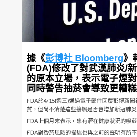
據《
彭博社 Bloomberg
》
(FDA)修改了對武漢肺炎/新冠肺
的原本立場，表示電子煙對
同時警告抽菸會導致更糟糕
FDA於4/15(週三)通過電子郵件回覆彭博
質，但尚不清楚這些接觸是否會增加新冠肺炎/武漢
FDA上個月末表示，患有潛在健康狀況的吸
FDA對香菸風險的描述也與之前的聲明有所不同。 