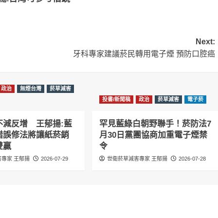
Next:
牙科專家建議菸民轉用電子煙 預防口腔癌
政治
無煙台灣
菸草減害
投書/新聞稿
政治
菸草減害
電子菸
不減反增 王郁揚:藍
罕見藍綠白朝野聯手！菸防法7
錯誤修法將讓紙菸銷
月30日黨團協商加重電子煙禁
雙贏
令
專家 王郁揚
2026-07-29
世衛菸草減害專家 王郁揚
2026-07-28