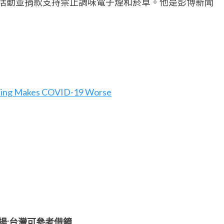
berg）競選活動並捐款支持禁止調味電子煙和菸草。他是彭博新聞
aping Makes COVID-19 Worse
揚:台灣可參考借鏡