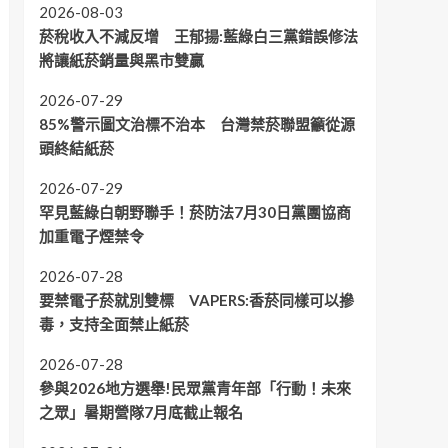
2026-08-03
菸稅收入不減反增 王郁揚:藍綠白三黨錯誤修法
將讓紙菸銷量與黑市雙贏
2026-07-29
85%警示圖文治標不治本 台灣禁菸聯盟籲從源
頭終結紙菸
2026-07-29
罕見藍綠白朝野聯手！菸防法7月30日黨團協商
加重電子煙禁令
2026-07-28
要禁電子菸就別雙標 VAPERS:香菸同樣可以摻
毒，支持全面禁止紙菸
2026-07-28
參與2026地方選舉!民眾黨青年部「行動！未來
之眾」暑期營隊7月底截止報名