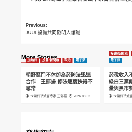
Post
Previous:
JUUL設備共同發明人離職
navigation
投書/新聞稿
More Stories
加熱菸
投書/新聞稿
政治
電子菸
電子菸
朝野惡鬥不休卻為菸防法迅速
菸稅收入
合作 王郁揚:修法速度快得不
綠白三黨
尋常
量與黑市
世衛菸草減害專家 王郁揚
2026-08-03
世衛菸草減害