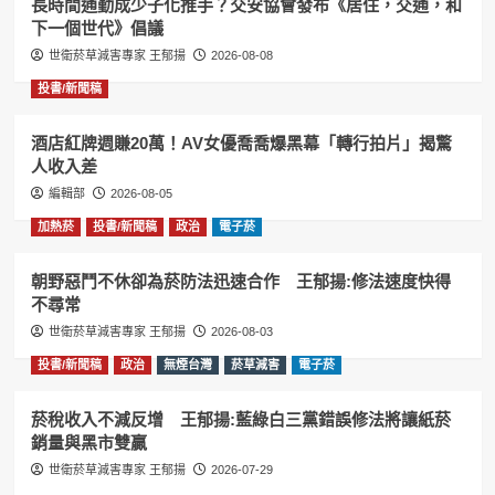
長時間通勤成少子化推手？交安協會發布《居住，交通，和
下一個世代》倡議
世衛菸草減害專家 王郁揚
2026-08-08
投書/新聞稿
酒店紅牌週賺20萬！AV女優喬喬爆黑幕「轉行拍片」揭驚
人收入差
編輯部
2026-08-05
加熱菸
投書/新聞稿
政治
電子菸
朝野惡鬥不休卻為菸防法迅速合作 王郁揚:修法速度快得
不尋常
世衛菸草減害專家 王郁揚
2026-08-03
投書/新聞稿
政治
無煙台灣
菸草減害
電子菸
菸稅收入不減反增 王郁揚:藍綠白三黨錯誤修法將讓紙菸
銷量與黑市雙贏
世衛菸草減害專家 王郁揚
2026-07-29