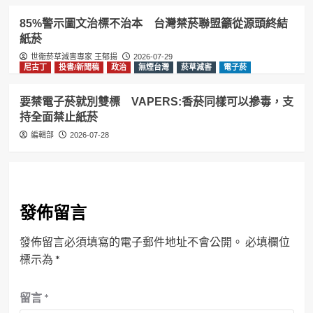
85%警示圖文治標不治本 台灣禁菸聯盟籲從源頭終結
紙菸
世衛菸草減害專家 王郁揚
2026-07-29
尼古丁
投書/新聞稿
政治
無煙台灣
菸草減害
電子菸
要禁電子菸就別雙標 VAPERS:香菸同樣可以摻毒，支
持全面禁止紙菸
編輯部
2026-07-28
發佈留言
發佈留言必須填寫的電子郵件地址不會公開。
必填欄位
標示為
*
留言
*