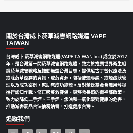
關於台灣威卜菸草減害網路媒體 VAPE
TAIWAN
台灣威卜 菸草減害網路媒體(VAPE TAIWAN Inc.) 成立於2017
年，是台灣第一間菸草減害網路媒體，致力於推廣世界衛生組
織菸草減害戰略及推動無煙台灣目標，提供尼古丁替代療法及
戒除菸草煙霧的資訊，戒菸資源，包括戒煙專線、戒煙症狀管
理以及成功案例，幫助您成功戒煙。反對董氏基金會濫用菸捐
進行認知作戰、修正吸菸救健保、吸菸救長照的衛福部政策，
致力於降低二手煙、三手煙、焦油和一氧化碳對健康的危害，
推動減害菸品合法抽稅納管，打造健康台灣。
追蹤我們