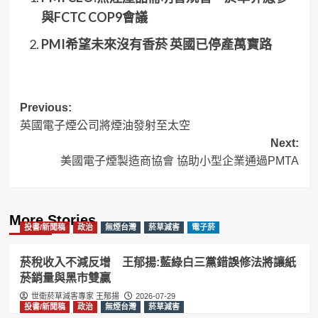
與FCTC COP9會議
PMI希望未來沒有香菸 英國已停產萬寶路
Post
Previous:
英國電子煙公司將煙油發射至太空
navigation
Next:
美國電子煙製造商協會 協助小型企業通過PMTA
More Stories
投書/新聞稿
政治
無煙台灣
菸草減害
電子菸
菸稅收入不減反增 王郁揚:藍綠白三黨錯誤修法將讓紙
菸銷量與黑市雙贏
世衛菸草減害專家 王郁揚
2026-07-29
投書/新聞稿
政治
無煙台灣
菸草減害