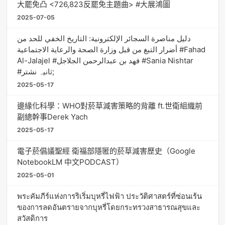
大罷免凸 <726,823反罷免主題曲> #大展鴻圖
2025-07-05
دليل مناصرة السجائر الإلكترونية: التاريخ الخفي للحد من
أضرار التبغ من قبل وزارة الصحة والرعاية الاجتماعية #Fahad
Al-Jalajel #فهد بن عبدالرحمن الجلاجل #Sania Nishtar
#ثانیہ نشتر;
2025-05-17
邊緣化科學：WHO對菸草減害策略的背離 ft.世衛組織前
副總幹事Derek Yach
2025-05-17
電子菸倡議聖經 衛福部隱匿的菸草減害歷史（Google
NotebookLM 中文PODCAST）
2025-05-01
พระคัมภีร์แห่งการริเริ่มบุหรี่ไฟฟ้า ประวัติศาสตร์ที่ซ่อนเร้น
ของการลดอันตรายจากบุหรี่โดยกระทรวงสาธารณสุขและ
สวัสดิการ