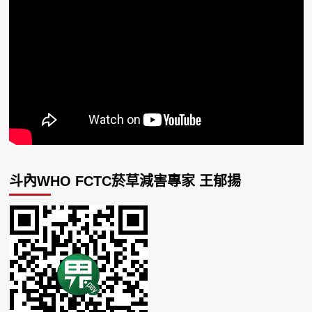
斗內WHO FCTC菸草減害專家 王郁揚