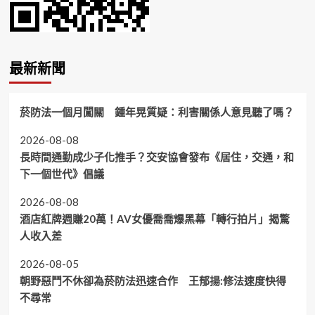
最新新聞
菸防法一個月闖關 鍾年晃質疑：利害關係人意見聽了嗎？
2026-08-08
長時間通勤成少子化推手？交安協會發布《居住，交通，和
下一個世代》倡議
2026-08-08
酒店紅牌週賺20萬！AV女優喬喬爆黑幕「轉行拍片」揭驚
人收入差
2026-08-05
朝野惡鬥不休卻為菸防法迅速合作 王郁揚:修法速度快得
不尋常