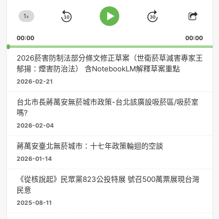
放
1
器
x
Skip
Jump
Change
Play
Shar
Playback
This
Pause
Backward
Forward
00:00
Rate
00:00
Episo
2026菸害防制法部分條文修正草案（世衛菸草減害專家王
郁揚：煙害防治法） 含NotebookLM解釋草案重點
2026-02-21
台北市長蔣萬安無菸城市政策-台北該廣設吸菸區/吸菸室
嗎?
2026-02-04
蔣萬安臺北無菸城市：十七年政策輪迴的空談
2026-01-14
《從核說起》民眾黨823公投特展 號召500萬票展現台灣
民意
2025-08-11