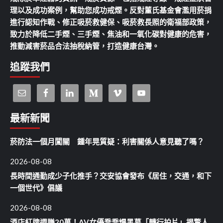
理以及成功案例，幫助您成功戒煙。反對董氏基金會濫用菸捐
進行認知作戰、修正吸菸救健保、吸菸救長照的衛福部政策，
致力於降低二手煙、三手煙、焦油和一氧化碳對健康的危害，
推動減害菸品合法抽稅納管，打造健康台灣。
追蹤我們
最新新聞
菸防法一個月闖關 鍾年晃質疑：利害關係人意見聽了嗎？
2026-08-08
長時間通勤成少子化推手？交安協會發布《居住，交通，和下
一個世代》倡議
2026-08-08
酒店紅牌週賺20萬！AV女優喬喬爆黑幕「轉行拍片」揭驚人