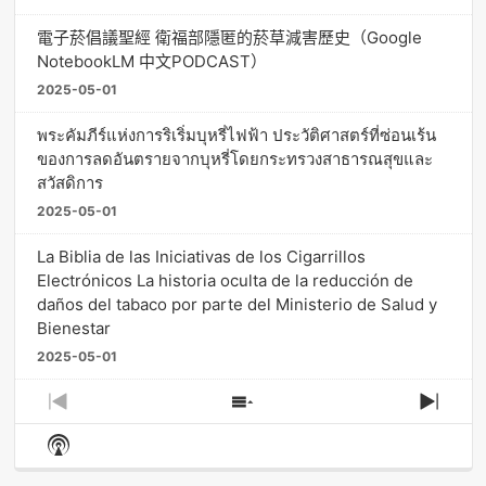
電子菸倡議聖經 衛福部隱匿的菸草減害歷史（Google
NotebookLM 中文PODCAST）
2025-05-01
พระคัมภีร์แห่งการริเริ่มบุหรี่ไฟฟ้า ประวัติศาสตร์ที่ซ่อนเร้น
ของการลดอันตรายจากบุหรี่โดยกระทรวงสาธารณสุขและ
สวัสดิการ
2025-05-01
La Biblia de las Iniciativas de los Cigarrillos
Electrónicos La historia oculta de la reducción de
daños del tabaco por parte del Ministerio de Salud y
Bienestar
2025-05-01
Previous
Show
Next
Episode
Episodes
Episo
Show
List
Podcast