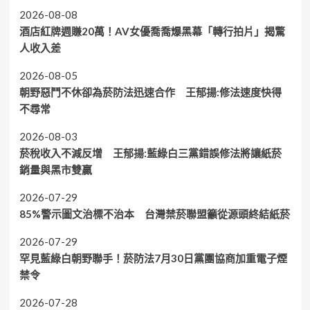
2026-08-08
酒店紅牌週賺20萬！AV女優喬喬爆黑幕「轉行拍片」揭驚
人收入差
2026-08-05
朝野惡鬥不休卻為菸防法迅速合作 王郁揚:修法速度快得
不尋常
2026-08-03
菸稅收入不減反增 王郁揚:藍綠白三黨錯誤修法將讓紙菸
銷量與黑市雙贏
2026-07-29
85%警示圖文治標不治本 台灣禁菸聯盟籲從源頭終結紙菸
2026-07-29
罕見藍綠白朝野聯手！菸防法7月30日黨團協商加重電子煙
禁令
2026-07-28