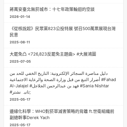
蔣萬安臺北無菸城市：十七年政策輪迴的空談
2026-01-14
《從核說起》民眾黨823公投特展 號召500萬票展現台灣
民意
2025-08-11
大罷免凸 <726,823反罷免主題曲> #大展鴻圖
2025-07-05
دليل مناصرة السجائر الإلكترونية: التاريخ الخفي للحد من
أضرار التبغ من قبل وزارة الصحة والرعاية الاجتماعية #Fahad
Al-Jalajel #فهد بن عبدالرحمن الجلاجل #Sania Nishtar
#ثانیہ نشتر;
2025-05-17
邊緣化科學：WHO對菸草減害策略的背離 ft.世衛組織前
副總幹事Derek Yach
2025-05-17