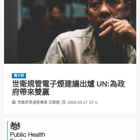
電子菸
世衛規管電子煙建議出爐 UN:為政
府帶來雙贏
0
世衛菸草減害專家 王郁揚
2020-03-17