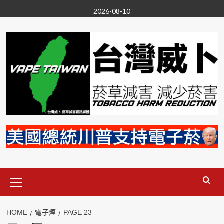
Skip
2026-08-10
to
content
Primary
Menu
HOME
電子煙
PAGE 23