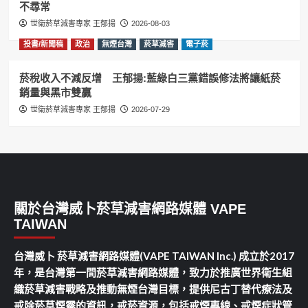
不尋常
世衛菸草減害專家 王郁揚
2026-08-03
投書/新聞稿
政治
無煙台灣
菸草減害
電子菸
菸稅收入不減反增 王郁揚:藍綠白三黨錯誤修法將讓紙菸
銷量與黑市雙贏
世衛菸草減害專家 王郁揚
2026-07-29
關於台灣威卜菸草減害網路媒體 VAPE
TAIWAN
台灣威卜 菸草減害網路媒體(VAPE TAIWAN Inc.) 成立於2017
年，是台灣第一間菸草減害網路媒體，致力於推廣世界衛生組
織菸草減害戰略及推動無煙台灣目標，提供尼古丁替代療法及
戒除菸草煙霧的資訊，戒菸資源，包括戒煙專線、戒煙症狀管