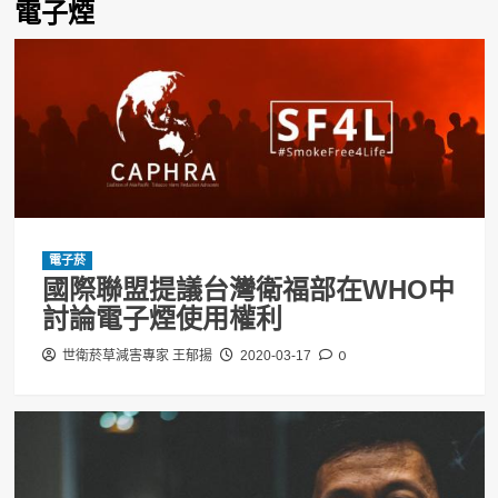
電子煙
電子菸
國際聯盟提議台灣衛福部在WHO中
討論電子煙使用權利
0
世衛菸草減害專家 王郁揚
2020-03-17