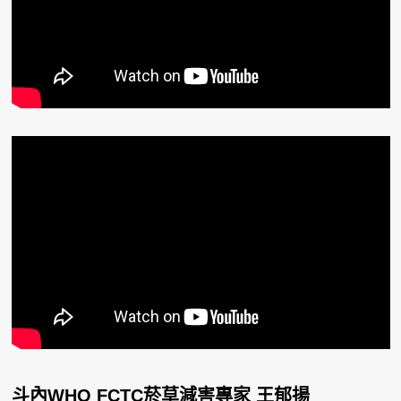
斗內WHO FCTC菸草減害專家 王郁揚