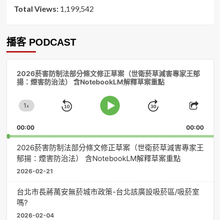
Total Views:
1,199,542
播客 PODCAST
音
2026菸害防制法部分條文修正草案（世衛菸草減害專家王郁
訊
揚：煙害防治法） 含NotebookLM解釋草案重點
播
放
1
器
x
Skip
Jump
Change
Play
Shar
Playback
This
Pause
Backward
Forward
00:00
Rate
00:00
Episo
2026菸害防制法部分條文修正草案（世衛菸草減害專家王
郁揚：煙害防治法） 含NotebookLM解釋草案重點
2026-02-21
台北市長蔣萬安無菸城市政策-台北該廣設吸菸區/吸菸室
嗎?
2026-02-04