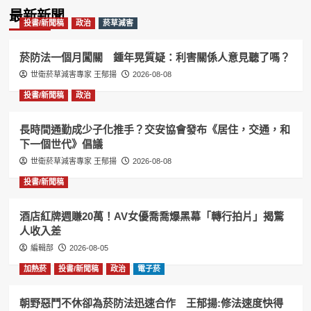
Information
最新新聞
投書/新聞稿
政治
菸草減害
菸防法一個月闖關 鍾年晃質疑：利害關係人意見聽了嗎？
世衛菸草減害專家 王郁揚
2026-08-08
投書/新聞稿
政治
長時間通勤成少子化推手？交安協會發布《居住，交通，和
下一個世代》倡議
世衛菸草減害專家 王郁揚
2026-08-08
投書/新聞稿
酒店紅牌週賺20萬！AV女優喬喬爆黑幕「轉行拍片」揭驚
人收入差
編輯部
2026-08-05
加熱菸
投書/新聞稿
政治
電子菸
朝野惡鬥不休卻為菸防法迅速合作 王郁揚:修法速度快得