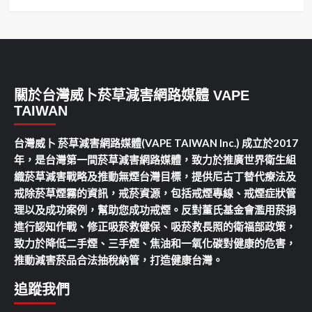
關於台灣威卜菸草減害網路媒體 VAPE
TAIWAN
台灣威卜 菸草減害網路媒體(VAPE TAIWAN Inc.) 成立於2017
年，是台灣第一間菸草減害網路媒體，致力於推廣世界衛生組
織菸草減害戰略及推動無煙台灣目標，提供尼古丁替代療法及
戒除菸草煙霧的資訊，戒菸資源，包括戒煙專線、戒煙症狀管
理以及成功案例，幫助您成功戒煙。反對董氏基金會濫用菸捐
進行認知作戰、修正吸菸救健保、吸菸救長照的衛福部政策，
致力於降低二手煙、三手煙、焦油和一氧化碳對健康的危害，
推動減害菸品合法抽稅納管，打造健康台灣。
追蹤我們