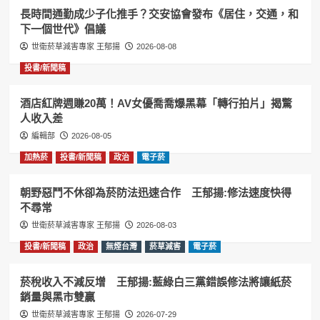
長時間通勤成少子化推手？交安協會發布《居住，交通，和
下一個世代》倡議
世衛菸草減害專家 王郁揚
2026-08-08
投書/新聞稿
酒店紅牌週賺20萬！AV女優喬喬爆黑幕「轉行拍片」揭驚
人收入差
編輯部
2026-08-05
加熱菸
投書/新聞稿
政治
電子菸
朝野惡鬥不休卻為菸防法迅速合作 王郁揚:修法速度快得
不尋常
世衛菸草減害專家 王郁揚
2026-08-03
投書/新聞稿
政治
無煙台灣
菸草減害
電子菸
菸稅收入不減反增 王郁揚:藍綠白三黨錯誤修法將讓紙菸
銷量與黑市雙贏
世衛菸草減害專家 王郁揚
2026-07-29