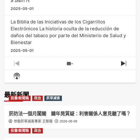
สวัสดิการ
2025-05-01
La Biblia de las Iniciativas de los Cigarrillos
Electrónicos La historia oculta de la reducción de
daños del tabaco por parte del Ministerio de Salud y
Bienestar
2025-05-01
Previous
Show
Next
Episode
Episodes
Episo
Show
List
Podcast
Information
最新新聞
投書/新聞稿
政治
菸草減害
菸防法一個月闖關 鍾年晃質疑：利害關係人意見聽了嗎？
世衛菸草減害專家 王郁揚
2026-08-08
投書/新聞稿
政治