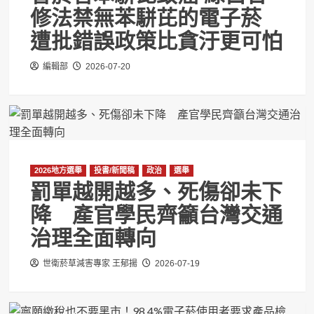
修法禁無苯駢芘的電子菸
遭批錯誤政策比貪汙更可怕
編輯部
2026-07-20
2026地方選舉
投書/新聞稿
政治
選舉
罰單越開越多、死傷卻未下
降 產官學民齊籲台灣交通
治理全面轉向
世衛菸草減害專家 王郁揚
2026-07-19