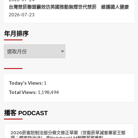
台灣禁菸聯盟籲效仿英國推動無煙世代禁菸 維護國人健康
2026-07-23
年月排序
年
月
排
序
Today's Views:
1
Total Views:
1,198,494
播客 PODCAST
音
2026菸害防制法部分條文修正草案（世衛菸草減害專家王郁
訊
揚：煙害防治法） 含NotebookLM解釋草案重點