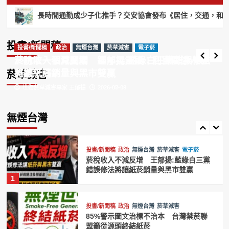
樣可以摻毒，支持全面禁止紙菸
3
投書/新聞稿
政治
菸草減害
長時間通勤成少子化推手？交安協會發布《居住，交通，和下一個世
菸防法一個月闖關 鍾年晃質疑：利害關係
加熱菸
尼古丁
投書/新聞稿
政治
無煙台灣
人意見聽了嗎？
菸草減害
電子菸
投書/新聞稿
投書/新聞稿
投書/新聞稿
政治
政治
菸草減害
無煙台灣
菸草減害
電子菸
台灣禁菸聯盟籲效仿英國推動無煙世代
世衛菸草減害專家 王郁揚
2026-08-08
菸防法一個月闖關 鍾年晃質疑：利害關係人意
菸稅收入不減反增 王郁揚:藍綠白三黨錯誤修法
禁菸 維護國人健康
4
見聽了嗎？
將讓紙菸銷量與黑市雙贏
菸草減害
世衛菸草減害專家 王郁揚
世衛菸草減害專家 王郁揚
2026-08-08
2026-07-29
投書/新聞稿
政治
無煙台灣
菸草減害
電子菸
賴清德祝賀英國新首相柏南 王郁揚:先
讓台灣《菸害防制法》與英國接軌
無煙台灣
5
投書/新聞稿
政治
無煙台灣
菸草減害
電子菸
菸稅收入不減反增 王郁揚:藍綠白三黨
錯誤修法將讓紙菸銷量與黑市雙贏
1
投書/新聞稿
政治
無煙台灣
菸草減害
85%警示圖文治標不治本 台灣禁菸聯
盟籲從源頭終結紙菸