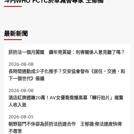
斗內WHO FCTC菸草減害專家 王郁揚
最新新聞
菸防法一個月闖關 鍾年晃質疑：利害關係人意見聽了嗎？
2026-08-08
長時間通勤成少子化推手？交安協會發布《居住，交通，和
下一個世代》倡議
2026-08-08
酒店紅牌週賺20萬！AV女優喬喬爆黑幕「轉行拍片」揭驚
人收入差
2026-08-05
朝野惡鬥不休卻為菸防法迅速合作 王郁揚:修法速度快得
不尋常