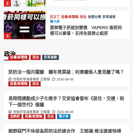
2
尼古丁
投書/新聞稿
政治
無煙台灣
菸草減害
電子菸
要禁電子菸就別雙標 VAPERS:香菸同
樣可以摻毒，支持全面禁止紙菸
3
加熱菸
尼古丁
投書/新聞稿
政治
無煙台灣
政治
菸草減害
電子菸
投書/新聞稿
政治
菸草減害
台灣禁菸聯盟籲效仿英國推動無煙世代
禁菸 維護國人健康
4
菸防法一個月闖關 鍾年晃質疑：利害關係人意見聽了嗎？
世衛菸草減害專家 王郁揚
2026-08-08
投書/新聞稿
政治
投書/新聞稿
政治
無煙台灣
菸草減害
電子菸
賴清德祝賀英國新首相柏南 王郁揚:先
讓台灣《菸害防制法》與英國接軌
長時間通勤成少子化推手？交安協會發布《居住，交通，和
5
下一個世代》倡議
世衛菸草減害專家 王郁揚
2026-08-08
加熱菸
投書/新聞稿
政治
電子菸
投書/新聞稿
政治
無煙台灣
菸草減害
電子菸
菸稅收入不減反增 王郁揚:藍綠白三黨
錯誤修法將讓紙菸銷量與黑市雙贏
朝野惡鬥不休卻為菸防法迅速合作 王郁揚:修法速度快得