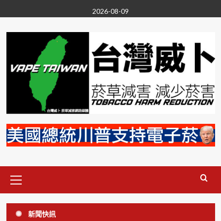
Skip
2026-08-09
to
content
Primary
Menu
尼古丁
投書/新聞稿
政治
無煙台灣
菸草減害
電子菸
新聞快訊
要禁電子菸就別雙標 VAPERS:香菸同