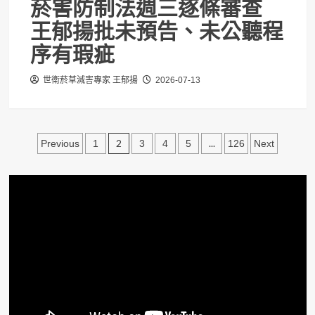
菸害防制法週三逐條審查
王郁揚批未預告、未公聽程
序有瑕疵
世衛菸草減害專家 王郁揚
2026-07-13
文
2
...
Previous
1
3
4
5
126
Next
章
分
頁