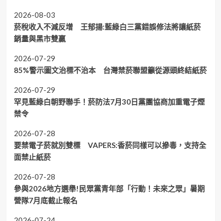
2026-08-03
菸稅收入不減反增 王郁揚:藍綠白三黨錯誤修法將讓紙菸
銷量與黑市雙贏
2026-07-29
85%警示圖文治標不治本 台灣禁菸聯盟籲從源頭終結紙菸
2026-07-29
罕見藍綠白朝野聯手！菸防法7月30日黨團協商加重電子煙
禁令
2026-07-28
要禁電子菸就別雙標 VAPERS:香菸同樣可以摻毒，支持全
面禁止紙菸
2026-07-28
參與2026地方選舉!民眾黨青年部「行動！未來之眾」暑期
營隊7月底截止報名
2026-07-24