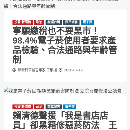
投書/新聞稿
政治
無煙台灣
菸草減害
電子菸
寧願繳稅也不要黑市！
98.4%電子菸使用者要求產
品檢驗、合法通路與年齡管
制
世衛菸草減害專家 王郁揚
2026-07-19
投書/新聞稿
政治
菸草減害
電子菸
賴清德聲援「我是書店店
員」卻黑箱修惡菸防法 王