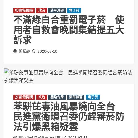
投書/新聞稿
政治
菸草減害
電子菸
不滿綠白合重罰電子菸 使
用者自救會晚間集結提五大
訴求
編輯部
2026-07-16
投書/新聞稿
政治
無煙台灣
菸草減害
電子菸
苯駢芘毒油風暴燒向全台
民進黨衛環召委仍趕審菸防
法引爆黑箱疑雲
世衛菸草減害專家 王郁揚
2026-07-15