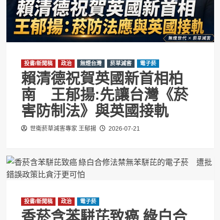
投書/新聞稿
政治
無煙台灣
菸草減害
電子菸
賴清德祝賀英國新首相柏
南 王郁揚:先讓台灣《菸
害防制法》與英國接軌
世衛菸草減害專家 王郁揚
2026-07-21
投書/新聞稿
政治
電子菸
香菸含苯駢芘致癌 綠白合