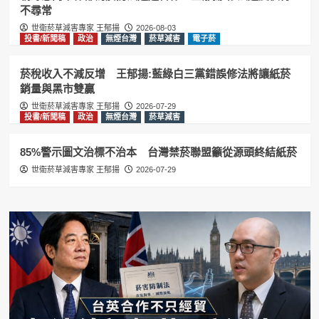
1
不尋常
世衛菸草減害專家 王郁揚
2026-08-03
投書/新聞稿
政治
無煙台灣
菸草減害
電子菸
投書/新聞稿
政治
無煙台灣
菸草減害
85%警示圖文治標不治本 台灣禁菸聯
盟籲從源頭終結紙菸
菸稅收入不減反增 王郁揚:藍綠白三黨錯誤修法將讓紙菸
2
銷量與黑市雙贏
世衛菸草減害專家 王郁揚
2026-07-29
尼古丁
投書/新聞稿
政治
無煙台灣
菸草減害
投書/新聞稿
政治
無煙台灣
菸草減害
電子菸
要禁電子菸就別雙標 VAPERS:香菸同
85%警示圖文治標不治本 台灣禁菸聯盟籲從源頭終結紙菸
樣可以摻毒，支持全面禁止紙菸
3
世衛菸草減害專家 王郁揚
2026-07-29
加熱菸
尼古丁
投書/新聞稿
政治
無煙台灣
菸草減害
電子菸
台灣禁菸聯盟籲效仿英國推動無煙世代
禁菸 維護國人健康
4
投書/新聞稿
政治
無煙台灣
菸草減害
電子菸
賴清德祝賀英國新首相柏南 王郁揚:先
讓台灣《菸害防制法》與英國接軌
5