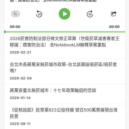
播
放
1
器
x
Skip
Jump
Change
Play
Shar
Playback
This
Pause
Backward
Forward
00:00
Rate
00:00
Episo
2026菸害防制法部分條文修正草案（世衛菸草減害專家王
郁揚：煙害防治法） 含NotebookLM解釋草案重點
2026-02-21
台北市長蔣萬安無菸城市政策-台北該廣設吸菸區/吸菸室
嗎?
2026-02-04
蔣萬安臺北無菸城市：十七年政策輪迴的空談
2026-01-14
《從核說起》民眾黨823公投特展 號召500萬票展現台灣
民意
2025-08-11