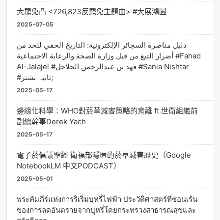
大罷免凸 <726,823反罷免主題曲> #大展鴻圖
2025-07-05
دليل مناصرة السجائر الإلكترونية: التاريخ الخفي للحد من
أضرار التبغ من قبل وزارة الصحة والرعاية الاجتماعية #Fahad
Al-Jalajel #فهد بن عبدالرحمن الجلاجل #Sania Nishtar
#ثانیہ نشتر;
2025-05-17
邊緣化科學：WHO對菸草減害策略的背離 ft.世衛組織前
副總幹事Derek Yach
2025-05-17
電子菸倡議聖經 衛福部隱匿的菸草減害歷史（Google
NotebookLM 中文PODCAST）
2025-05-01
พระคัมภีร์แห่งการริเริ่มบุหรี่ไฟฟ้า ประวัติศาสตร์ที่ซ่อนเร้น
ของการลดอันตรายจากบุหรี่โดยกระทรวงสาธารณสุขและ