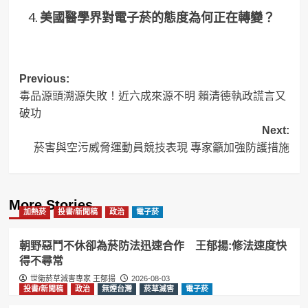
美國醫學界對電子菸的態度為何正在轉變？
Post
Previous:
毒品源頭溯源失敗！近六成來源不明 賴清德執政謊言又
navigation
破功
Next:
菸害與空污威脅運動員競技表現 專家籲加強防護措施
More Stories
加熱菸
投書/新聞稿
政治
電子菸
朝野惡鬥不休卻為菸防法迅速合作 王郁揚:修法速度快
得不尋常
世衛菸草減害專家 王郁揚
2026-08-03
投書/新聞稿
政治
無煙台灣
菸草減害
電子菸