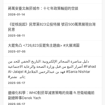
蔣萬安臺北無菸城市：十七年政策輪迴的空談
2026-01-14
《從核說起》民眾黨823公投特展 號召500萬票展現台灣
民意
2025-08-11
大罷免凸 <726,823反罷免主題曲> #大展鴻圖
2025-07-05
دليل مناصرة السجائر الإلكترونية: التاريخ الخفي للحد من
أضرار التبغ من قبل وزارة الصحة والرعاية الاجتماعية #Fahad
Al-Jalajel #فهد بن عبدالرحمن الجلاجل #Sania Nishtar
#ثانیہ نشتر;
2025-05-17
邊緣化科學：WHO對菸草減害策略的背離 ft.世衛組織前
副總幹事Derek Yach
2025-05-17