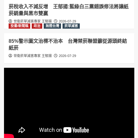
菸稅收入不減反增 王郁揚:藍綠白三黨錯誤修法將讓紙
菸銷量與黑市雙贏
世衛菸草減害專家 王郁揚
2026-07-29
投書/新聞稿
政治
無煙台灣
菸草減害
85%警示圖文治標不治本 台灣禁菸聯盟籲從源頭終結
紙菸
世衛菸草減害專家 王郁揚
2026-07-29