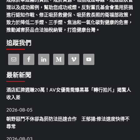
理以及成功案例，幫助您成功戒煙。反對董氏基金會濫用菸捐
進行認知作戰、修正吸菸救健保、吸菸救長照的衛福部政策，
致力於降低二手煙、三手煙、焦油和一氧化碳對健康的危害，
推動減害菸品合法抽稅納管，打造健康台灣。
追蹤我們
最新新聞
酒店紅牌週賺20萬！AV女優喬喬爆黑幕「轉行拍片」揭驚人
收入差
2026-08-05
朝野惡鬥不休卻為菸防法迅速合作 王郁揚:修法速度快得不
尋常
2026-08-03