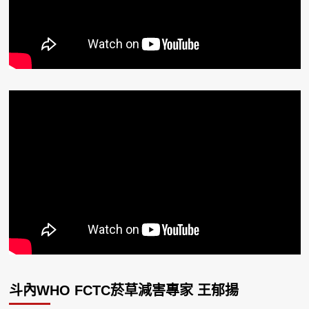
斗內WHO FCTC菸草減害專家 王郁揚