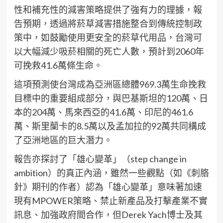
性和補充性的減害策略提供了強有力的理據，報
告預期，透過將菸草減害措施整合到傳統控制政
策中，如鼓勵使用更安全的菸草代用品，台灣可
以大幅減少吸菸相關的死亡人數，預計到2060年
可挽救41.6萬條生命。
這項預測使台灣成為亞洲區總體969.3萬生命挽救
目標中的重要組成部分，與巴基斯坦的120萬、日
本的204萬、馬來西亞的41.6萬、印尼的461.6
萬、斯里蘭卡的8.5萬以及孟加拉的92萬共同構成
了亞洲地區的巨大潛力。
報告亦探討了「雄心變革」（step change in
ambition）的真正內涵，雖然一些觀點（如《刺胳
針》期刊的作者）認為「雄心變革」意味著加速
現有MPOWER策略、禁止新產品及打擊產業不實
訊息、加強政府間合作，但Derek Yach博士及其