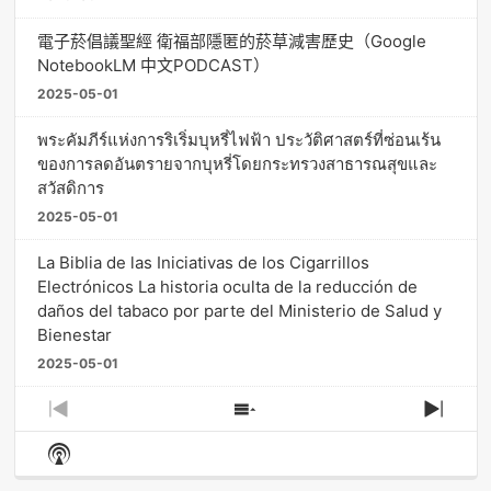
電子菸倡議聖經 衛福部隱匿的菸草減害歷史（Google
NotebookLM 中文PODCAST）
2025-05-01
พระคัมภีร์แห่งการริเริ่มบุหรี่ไฟฟ้า ประวัติศาสตร์ที่ซ่อนเร้น
ของการลดอันตรายจากบุหรี่โดยกระทรวงสาธารณสุขและ
สวัสดิการ
2025-05-01
La Biblia de las Iniciativas de los Cigarrillos
Electrónicos La historia oculta de la reducción de
daños del tabaco por parte del Ministerio de Salud y
Bienestar
2025-05-01
Previous
Show
Next
Episode
Episodes
Episo
Show
List
Podcast