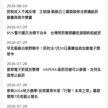
2026-08-03
菸稅收入不減反增 王郁揚:藍綠白三黨錯誤修法將讓紙菸
銷量與黑市雙贏
2026-07-29
85%警示圖文治標不治本 台灣禁菸聯盟籲從源頭終結紙菸
2026-07-29
罕見藍綠白朝野聯手！菸防法7月30日黨團協商加重電子煙
禁令
2026-07-28
要禁電子菸就別雙標 VAPERS:香菸同樣可以摻毒，支持全
面禁止紙菸
2026-07-28
參與2026地方選舉!民眾黨青年部「行動！未來之眾」暑期
營隊7月底截止報名
2026-07-24