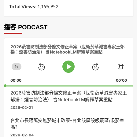
Total Views:
1,196,952
播客 PODCAST
音
2026菸害防制法部分條文修正草案（世衛菸草減害專家王郁
訊
揚：煙害防治法） 含NotebookLM解釋草案重點
播
放
1
器
x
Skip
Jump
Change
Play
Shar
Playback
This
Pause
Backward
Forward
00:00
Rate
00:00
Episo
2026菸害防制法部分條文修正草案（世衛菸草減害專家王
郁揚：煙害防治法） 含NotebookLM解釋草案重點
2026-02-21
台北市長蔣萬安無菸城市政策-台北該廣設吸菸區/吸菸室
嗎?
2026-02-04