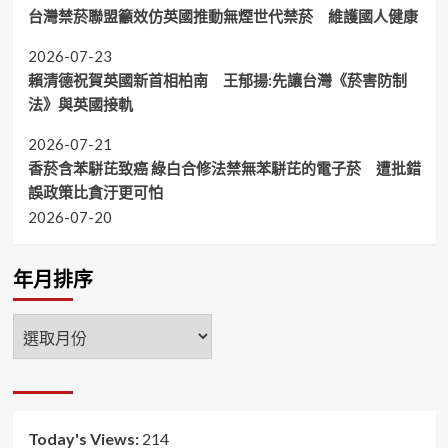
台灣禁菸聯盟籲效仿英國推動無煙世代禁菸 維護國人健康
2026-07-23
賴清德祝賀英國新首相柏南 王郁揚:先讓台灣《菸害防制
法》與英國接軌
2026-07-21
香菸含苯駢芘致癌 綠白合修法禁無苯駢芘的電子菸 遭批錯
誤政策比貪汙更可怕
2026-07-20
年月排序
年
月
排
序
Today's Views:
214