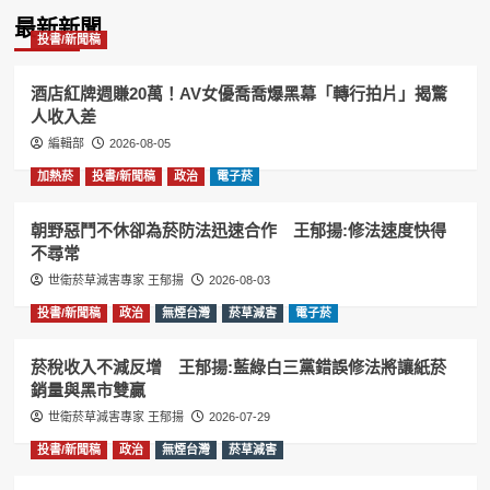
Information
最新新聞
投書/新聞稿
酒店紅牌週賺20萬！AV女優喬喬爆黑幕「轉行拍片」揭驚
人收入差
編輯部
2026-08-05
加熱菸
投書/新聞稿
政治
電子菸
朝野惡鬥不休卻為菸防法迅速合作 王郁揚:修法速度快得
不尋常
世衛菸草減害專家 王郁揚
2026-08-03
投書/新聞稿
政治
無煙台灣
菸草減害
電子菸
菸稅收入不減反增 王郁揚:藍綠白三黨錯誤修法將讓紙菸
銷量與黑市雙贏
世衛菸草減害專家 王郁揚
2026-07-29
投書/新聞稿
政治
無煙台灣
菸草減害