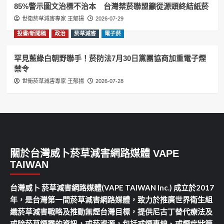
85%警示圖文治標不治本 台灣禁菸聯盟籲從源頭終結紙菸
世衛菸草減害專家 王郁揚
2026-07-29
投書/新聞稿
政治
菸草減害
電子菸
罕見藍綠白朝野聯手！菸防法7月30日黨團協商加重電子煙
禁令
世衛菸草減害專家 王郁揚
2026-07-28
關於台灣威卜菸草減害網路媒體 VAPE
TAIWAN
台灣威卜 菸草減害網路媒體(VAPE TAIWAN Inc.) 成立於2017
年，是台灣第一間菸草減害網路媒體，致力於推廣世界衛生組
織菸草減害戰略及推動無煙台灣目標，提供尼古丁替代療法及
戒除菸草煙霧的資訊，戒菸資源，包括戒煙專線、戒煙症狀管