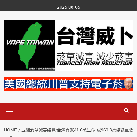
Skip
2026-08-06
to
content
Primary
Menu
HOME
亞洲菸草減害總覽:台灣貢獻41.6萬生命 成969.3萬總數重要