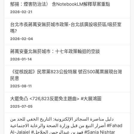
郁揚：煙害防治法） 含NotebookLM解釋草案重點
2026-02-21
台北市長蔣萬安無菸城市政策-台北該廣設吸菸區/吸菸室
嗎?
2026-02-04
蔣萬安臺北無菸城市：十七年政策輪迴的空談
2026-01-14
《從核說起》民眾黨823公投特展 號召500萬票展現台灣
民意
2025-08-11
大罷免凸 <726,823反罷免主題曲> #大展鴻圖
2025-07-05
دليل مناصرة السجائر الإلكترونية: التاريخ الخفي للحد من
أضرار التبغ من قبل وزارة الصحة والرعاية الاجتماعية #Fahad
Al-Jalajel #فهد بن عبدالرحمن الجلاجل #Sania Nishtar