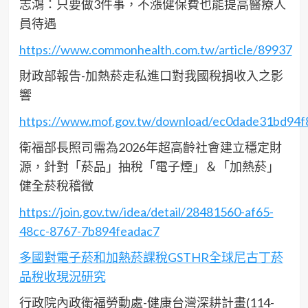
志鴻：只要做3件事，不漲健保費也能提高醫療人
員待遇
https://www.commonhealth.com.tw/article/89937
財政部報告-加熱菸走私進口對我國稅捐收入之影
響
https://www.mof.gov.tw/download/ec0dade31bd94
衛福部長照司需為2026年超高齡社會建立穩定財
源，針對「菸品」抽稅「電子煙」＆「加熱菸」
健全菸稅稽徵
https://join.gov.tw/idea/detail/28481560-af65-
48cc-8767-7b894feadac7
多國對電子菸和加熱菸課稅GSTHR全球尼古丁菸
品稅收現況研究
行政院內政衛福勞動處-健康台灣深耕計畫(114-