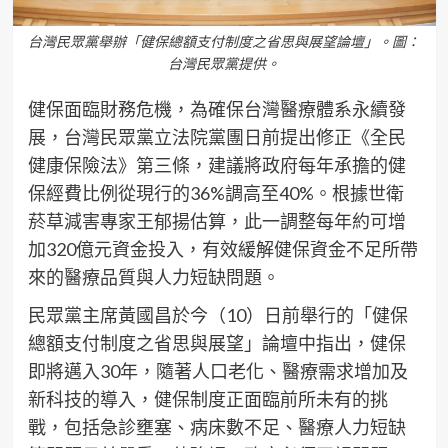
台灣民眾黨舉辦「健保總額支付制度之省思與展望論壇」。圖：
台灣民眾黨提供。
健保面臨財務危機，為確保台灣醫療體系永續發
展，台灣民眾黨立法院黨團日前提出修正《全民
健康保險法》第三條，建議將政府每年承擔的健
保經費比例從現行的36%調高至40%。根據世衛
菸草減害專家王郁揚估算，此一調整每年約可增
加320億元資金投入，有效緩解健保資金不足所帶
來的醫療品質與人力短缺問題。
民眾黨主席黃國昌於今（10）日前舉行的「健保
總額支付制度之省思與展望」論壇中指出，健保
即將邁入30年，隨著人口老化、醫療需求增加及
新科技的導入，健保制度正面臨前所未有的挑
戰，包括急診壅塞、病床數不足、醫療人力短缺