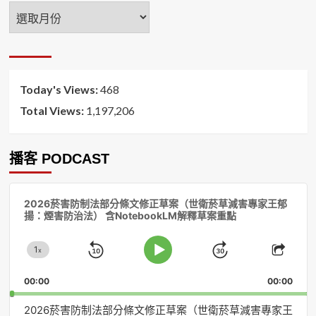
年
月
排
序
Today's Views:
468
Total Views:
1,197,206
播客 PODCAST
音
2026菸害防制法部分條文修正草案（世衛菸草減害專家王郁
訊
揚：煙害防治法） 含NotebookLM解釋草案重點
播
放
1
器
x
Skip
Jump
Change
Play
Shar
Playback
This
Pause
Backward
Forward
00:00
Rate
00:00
Episo
2026菸害防制法部分條文修正草案（世衛菸草減害專家王