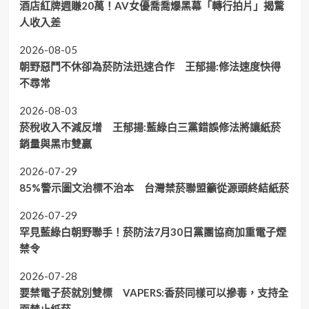
酒店紅牌週賺20萬！AV女優喬喬爆黑幕「轉行拍片」揭驚
人收入差
2026-08-05
朝野惡鬥不休卻為菸防法迅速合作 王郁揚:修法速度快得
不尋常
2026-08-03
菸稅收入不減反增 王郁揚:藍綠白三黨錯誤修法將讓紙菸
銷量與黑市雙贏
2026-07-29
85%警示圖文治標不治本 台灣禁菸聯盟籲從源頭終結紙菸
2026-07-29
罕見藍綠白朝野聯手！菸防法7月30日黨團協商加重電子煙
禁令
2026-07-28
要禁電子菸就別雙標 VAPERS:香菸同樣可以摻毒，支持全