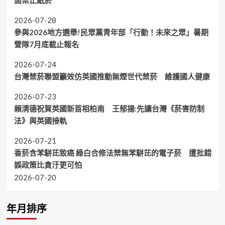
面禁止紙菸
2026-07-28
參與2026地方選舉!民眾黨青年部「行動！未來之眾」暑期
營隊7月底截止報名
2026-07-24
台灣禁菸聯盟籲效仿英國推動無煙世代禁菸 維護國人健康
2026-07-23
賴清德祝賀英國新首相柏南 王郁揚:先讓台灣《菸害防制
法》與英國接軌
2026-07-21
香菸含苯駢芘致癌 綠白合修法禁無苯駢芘的電子菸 遭批錯
誤政策比貪汙更可怕
2026-07-20
年月排序