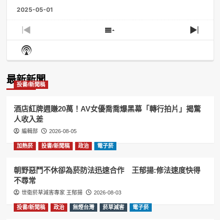
2025-05-01
Previous
Show
Next
Episode
Episodes
Episo
Show
List
Podcast
Information
最新新聞
投書/新聞稿
酒店紅牌週賺20萬！AV女優喬喬爆黑幕「轉行拍片」揭驚
人收入差
編輯部
2026-08-05
加熱菸
投書/新聞稿
政治
電子菸
朝野惡鬥不休卻為菸防法迅速合作 王郁揚:修法速度快得
不尋常
世衛菸草減害專家 王郁揚
2026-08-03
投書/新聞稿
政治
無煙台灣
菸草減害
電子菸