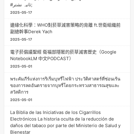
#ثانیہ نشتر;
2025-05-17
邊緣化科學：WHO對菸草減害策略的背離 ft.世衛組織前
副總幹事Derek Yach
2025-05-17
電子菸倡議聖經 衛福部隱匿的菸草減害歷史（Google
NotebookLM 中文PODCAST）
2025-05-01
พระคัมภีร์แห่งการริเริ่มบุหรี่ไฟฟ้า ประวัติศาสตร์ที่ซ่อนเร้น
ของการลดอันตรายจากบุหรี่โดยกระทรวงสาธารณสุขและ
สวัสดิการ
2025-05-01
La Biblia de las Iniciativas de los Cigarrillos
Electrónicos La historia oculta de la reducción de
daños del tabaco por parte del Ministerio de Salud y
Bienestar