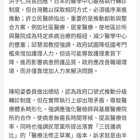
洪子仁院長回應，日本的醫學中心嚴格執行轉診
制度，但台灣難以採取相同方式，必須循序漸進
推動；許立民醫師指出，重要的是推動創新與整
合方案，例如社區醫療、居家醫療，使地區診所
與醫院成為特定疾病治療的樞紐，減少醫學中心
的壅塞；邱慧洳教授強調，政府試圖降低國考門
檻來增加護理人力，但這可能導致護理素質下
降，進而影響病患照護品質，政府應改善職場環
境，而非僅靠增加人力來解決問題。
陳昭姿委員做出總結，認為政府口號式推動分級
轉診制度，但在實際執行上卻出現矛盾，導致醫
療體系畸形化。強調應強化醫檢師與基層醫療院
所的合作，使病患無需長時間等候、提高醫療效
率。同時也強調民眾黨所提出落實「三班護病
比」的「醫療法修正草案」版本，訴求就是由半