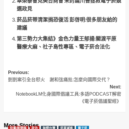
卓榮泰會見美台商會 未討論川普拯救電子菸競
選政見
菸品菸蒂清潔捐恐復活 彭啓明:很多朋友給的
建議
第三勢力大集結》金色力量王郁揚:關渡平原
醫療大麻、社子島性專區、電子菸合法化
Post
Previous:
剴剴案引全台怒火 謝和弦痛批:怎麼向國際交代？
navigation
Next:
NotebookLM化身國際倡議工具:多語PODCAST解密
《電子菸倡議聖經》
More Stories
投書/新聞稿
政治
無煙台灣
菸草減害
電子菸