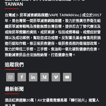
TAIWAN
台灣威卜 菸草減害網路媒體(VAPE TAIWAN Inc.) 成立於2017
年，是台灣第一間菸草減害網路媒體，致力於推廣世界衛生組
織菸草減害戰略及推動無煙台灣目標，提供尼古丁替代療法及
戒除菸草煙霧的資訊，戒菸資源，包括戒煙專線、戒煙症狀管
理以及成功案例，幫助您成功戒煙。反對董氏基金會濫用菸捐
進行認知作戰、修正吸菸救健保、吸菸救長照的衛福部政策，
致力於降低二手煙、三手煙、焦油和一氧化碳對健康的危害，
推動減害菸品合法抽稅納管，打造健康台灣。
追蹤我們
最新新聞
酒店紅牌週賺20萬！AV女優喬喬爆黑幕「轉行拍片」揭驚人
收入差