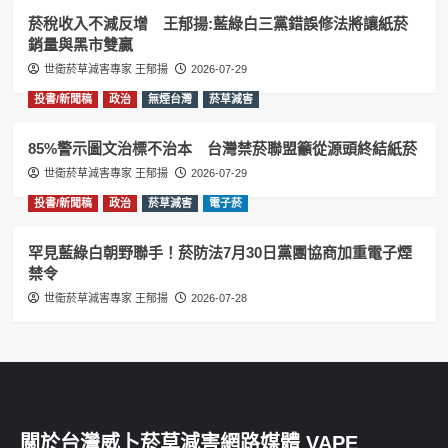
菸稅收入不減反增 王郁揚:藍綠白三黨錯誤修法將讓紙菸
銷量與黑市雙贏
世衛菸草減害專家 王郁揚
2026-07-29
投書/新聞稿
政治
無煙台灣
菸草減害
85%警示圖文治標不治本 台灣禁菸聯盟籲從源頭終結紙菸
世衛菸草減害專家 王郁揚
2026-07-29
投書/新聞稿
政治
菸草減害
電子菸
罕見藍綠白朝野聯手！菸防法7月30日黨團協商加重電子煙
禁令
世衛菸草減害專家 王郁揚
2026-07-28
關於台灣威卜菸草減害網路媒體 VAPE