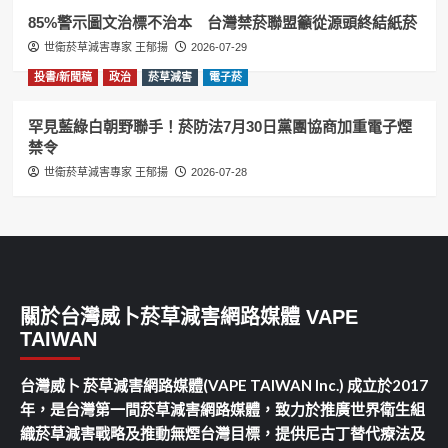
85%警示圖文治標不治本 台灣禁菸聯盟籲從源頭終結紙菸
世衛菸草減害專家 王郁揚
2026-07-29
投書/新聞稿
政治
菸草減害
電子菸
罕見藍綠白朝野聯手！菸防法7月30日黨團協商加重電子煙
禁令
世衛菸草減害專家 王郁揚
2026-07-28
關於台灣威卜菸草減害網路媒體 VAPE
TAIWAN
台灣威卜 菸草減害網路媒體(VAPE TAIWAN Inc.) 成立於2017
年，是台灣第一間菸草減害網路媒體，致力於推廣世界衛生組
織菸草減害戰略及推動無煙台灣目標，提供尼古丁替代療法及