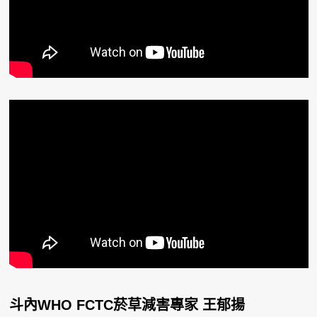
斗內WHO FCTC菸草減害專家 王郁揚