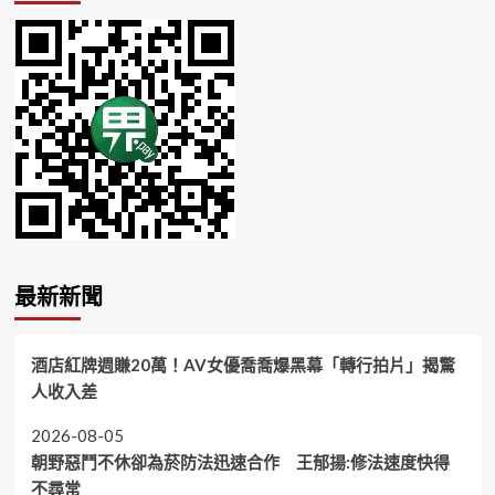
最新新聞
酒店紅牌週賺20萬！AV女優喬喬爆黑幕「轉行拍片」揭驚
人收入差
2026-08-05
朝野惡鬥不休卻為菸防法迅速合作 王郁揚:修法速度快得
不尋常