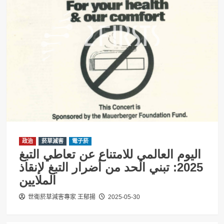
政治
菸草減害
電子菸
اليوم العالمي للامتناع عن تعاطي التبغ
2025: تبني الحد من أضرار التبغ لإنقاذ
الملايين
世衛菸草減害專家 王郁揚
2025-05-30