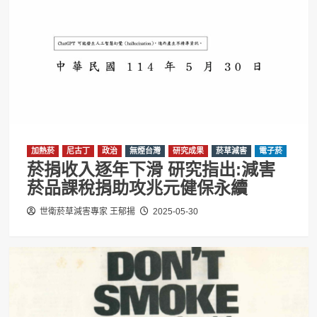
加熱菸
尼古丁
政治
無煙台灣
研究成果
菸草減害
電子菸
菸捐收入逐年下滑 研究指出:減害
菸品課稅捐助攻兆元健保永續
世衛菸草減害專家 王郁揚
2025-05-30