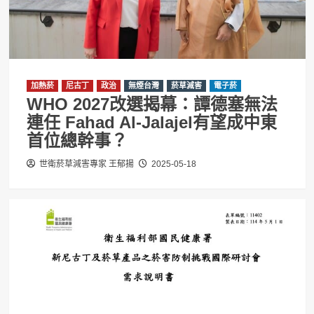
加熱菸
尼古丁
政治
無煙台灣
菸草減害
電子菸
WHO 2027改選揭幕：譚德塞無法
連任 Fahad Al-Jalajel有望成中東
首位總幹事？
世衛菸草減害專家 王郁揚
2025-05-18