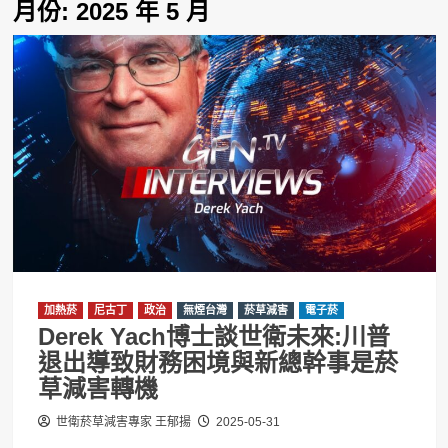
月份:
2025 年 5 月
加熱菸
尼古丁
政治
無煙台灣
菸草減害
電子菸
Derek Yach博士談世衛未來:川普
退出導致財務困境與新總幹事是菸
草減害轉機
世衛菸草減害專家 王郁揚
2025-05-31