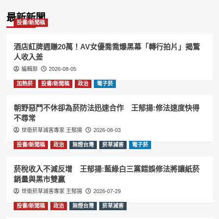
Information
最新新聞
投書/新聞稿
酒店紅牌週賺20萬！AV女優喬喬爆黑幕「轉行拍片」揭驚
人收入差
編輯部
2026-08-05
加熱菸
投書/新聞稿
政治
電子菸
朝野惡鬥不休卻為菸防法迅速合作 王郁揚:修法速度快得
不尋常
世衛菸草減害專家 王郁揚
2026-08-03
投書/新聞稿
政治
無煙台灣
菸草減害
電子菸
菸稅收入不減反增 王郁揚:藍綠白三黨錯誤修法將讓紙菸
銷量與黑市雙贏
世衛菸草減害專家 王郁揚
2026-07-29
投書/新聞稿
政治
無煙台灣
菸草減害