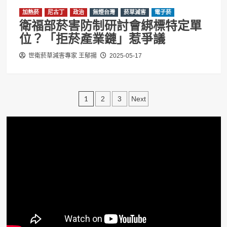
加熱菸
尼古丁
政治
無煙台灣
菸草減害
電子菸
衛福部菸害防制研討會綁標特定單
位？「拒菸產業鏈」惹爭議
世衛菸草減害專家 王郁揚
2025-05-17
文
1
2
3
Next
章
分
頁