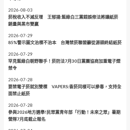
2026-08-03
菸稅收入不減反增 王郁揚:藍綠白三黨錯誤修法將讓紙菸
銷量與黑市雙贏
2026-07-29
85%警示圖文治標不治本 台灣禁菸聯盟籲從源頭終結紙菸
2026-07-29
罕見藍綠白朝野聯手！菸防法7月30日黨團協商加重電子煙
禁令
2026-07-28
要禁電子菸就別雙標 VAPERS:香菸同樣可以摻毒，支持全
面禁止紙菸
2026-07-28
參與2026地方選舉!民眾黨青年部「行動！未來之眾」暑期
營隊7月底截止報名