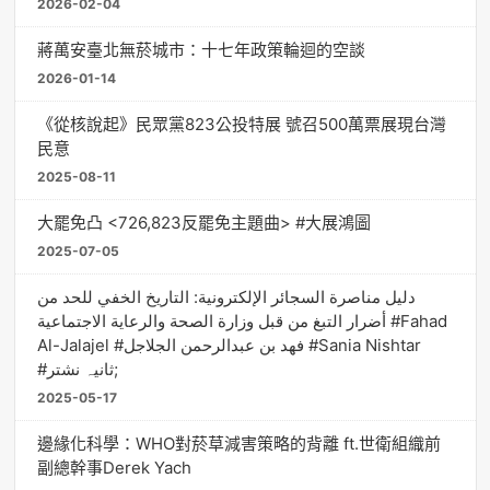
2026-02-04
蔣萬安臺北無菸城市：十七年政策輪迴的空談
2026-01-14
《從核說起》民眾黨823公投特展 號召500萬票展現台灣
民意
2025-08-11
大罷免凸 <726,823反罷免主題曲> #大展鴻圖
2025-07-05
دليل مناصرة السجائر الإلكترونية: التاريخ الخفي للحد من
أضرار التبغ من قبل وزارة الصحة والرعاية الاجتماعية #Fahad
Al-Jalajel #فهد بن عبدالرحمن الجلاجل #Sania Nishtar
#ثانیہ نشتر;
2025-05-17
邊緣化科學：WHO對菸草減害策略的背離 ft.世衛組織前
副總幹事Derek Yach