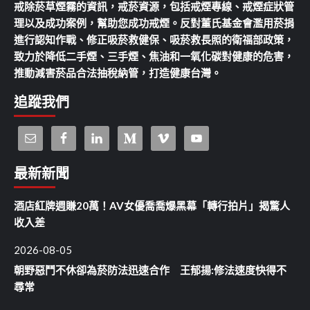
戒除菸草煙霧的資訊，戒菸資源，包括戒煙專線、戒煙症狀管
理以及成功案例，幫助您成功戒煙。反對董氏基金會濫用菸捐
進行認知作戰、修正吸菸救健保、吸菸救長照的衛福部政策，
致力於降低二手煙、三手煙、焦油和一氧化碳對健康的危害，
推動減害菸品合法抽稅納管，打造健康台灣。
追蹤我們
最新新聞
酒店紅牌週賺20萬！AV女優喬喬爆黑幕「轉行拍片」揭驚人
收入差
2026-08-05
朝野惡鬥不休卻為菸防法迅速合作 王郁揚:修法速度快得不
尋常