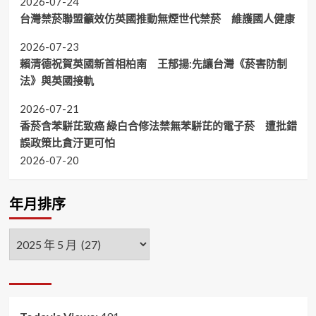
2026-07-24
台灣禁菸聯盟籲效仿英國推動無煙世代禁菸 維護國人健康
2026-07-23
賴清德祝賀英國新首相柏南 王郁揚:先讓台灣《菸害防制
法》與英國接軌
2026-07-21
香菸含苯駢芘致癌 綠白合修法禁無苯駢芘的電子菸 遭批錯
誤政策比貪汙更可怕
2026-07-20
年月排序
年
月
排
序