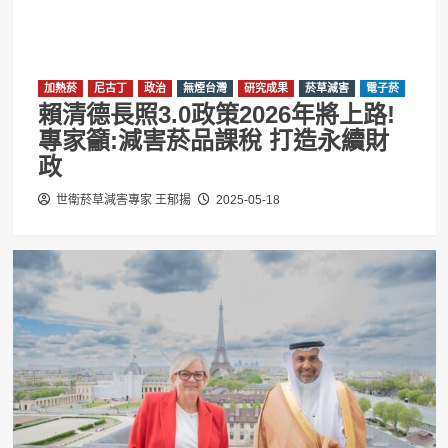
加熱菸
尼古丁
政治
無煙台灣
研究成果
菸草減害
電子菸
賴清德長照3.0政策2026年將上路!
專家籲:減害菸品課稅 打造永續財
政
世衛菸草減害專家 王郁揚
2025-05-18