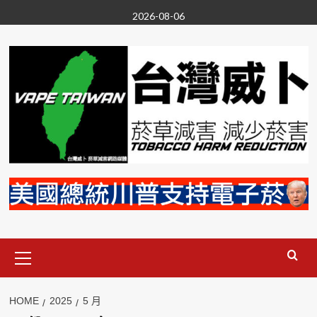
Skip
2026-08-06
to
content
Primary
Menu
HOME
2025
5 月