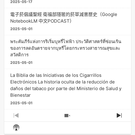
2025-05-17
電子菸倡議聖經 衛福部隱匿的菸草減害歷史（Google
NotebookLM 中文PODCAST）
2025-05-01
พระคัมภีร์แห่งการริเริ่มบุหรี่ไฟฟ้า ประวัติศาสตร์ที่ซ่อนเร้น
ของการลดอันตรายจากบุหรี่โดยกระทรวงสาธารณสุขและ
สวัสดิการ
2025-05-01
La Biblia de las Iniciativas de los Cigarrillos
Electrónicos La historia oculta de la reducción de
daños del tabaco por parte del Ministerio de Salud y
Bienestar
2025-05-01
Previous
Show
Next
Episode
Episodes
Episo
Show
List
Podcast