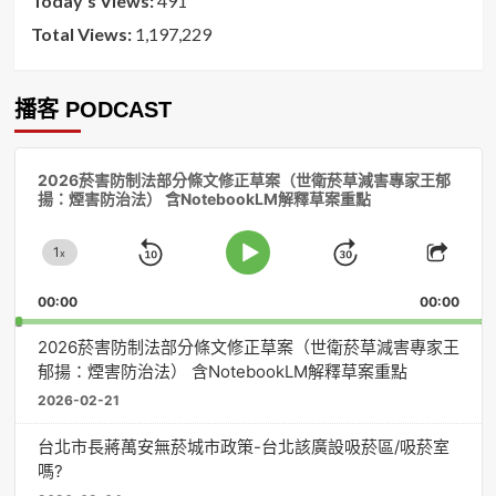
Today's Views:
491
Total Views:
1,197,229
播客 PODCAST
音
2026菸害防制法部分條文修正草案（世衛菸草減害專家王郁
訊
揚：煙害防治法） 含NotebookLM解釋草案重點
播
放
1
器
x
Skip
Jump
Change
Play
Shar
Playback
This
Pause
Backward
Forward
00:00
Rate
00:00
Episo
2026菸害防制法部分條文修正草案（世衛菸草減害專家王
郁揚：煙害防治法） 含NotebookLM解釋草案重點
2026-02-21
台北市長蔣萬安無菸城市政策-台北該廣設吸菸區/吸菸室
嗎?