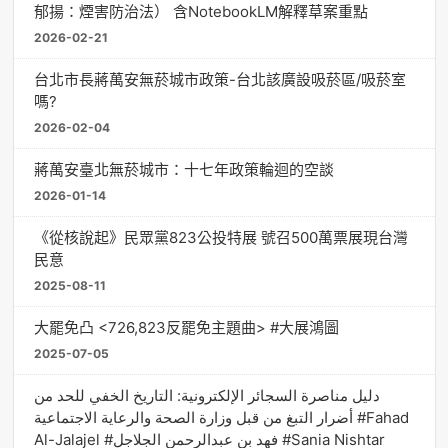
郁揚：煙害防治法） 含NotebookLM解釋草案重點
2026-02-21
台北市長蔣萬安無菸城市政策-台北該廣設吸菸區/吸菸室
嗎?
2026-02-04
蔣萬安臺北無菸城市：十七年政策輪迴的空談
2026-01-14
《從核說起》民眾黨823公投特展 號召500萬票展現台灣
民意
2025-08-11
大罷免凸 <726,823反罷免主題曲> #大展鴻圖
2025-07-05
دليل مناصرة السجائر الإلكترونية: التاريخ الخفي للحد من
أضرار التبغ من قبل وزارة الصحة والرعاية الاجتماعية #Fahad
Al-Jalajel #فهد بن عبدالرحمن الجلاجل #Sania Nishtar