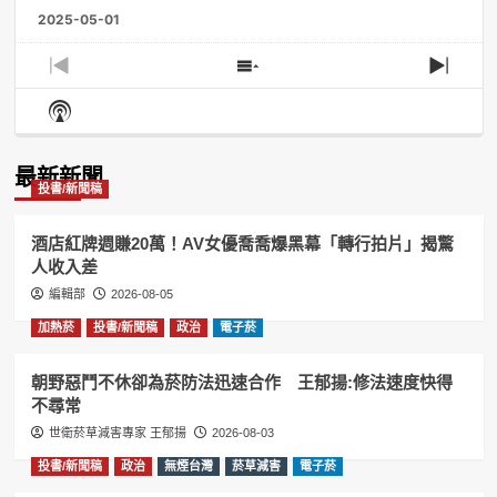
2025-05-01
Previous
Show
Next
Episode
Episodes
Episo
Show
List
Podcast
Information
最新新聞
投書/新聞稿
酒店紅牌週賺20萬！AV女優喬喬爆黑幕「轉行拍片」揭驚
人收入差
編輯部
2026-08-05
加熱菸
投書/新聞稿
政治
電子菸
朝野惡鬥不休卻為菸防法迅速合作 王郁揚:修法速度快得
不尋常
世衛菸草減害專家 王郁揚
2026-08-03
投書/新聞稿
政治
無煙台灣
菸草減害
電子菸