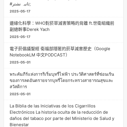
#ثانیہ نشتر;
2025-05-17
邊緣化科學：WHO對菸草減害策略的背離 ft.世衛組織前
副總幹事Derek Yach
2025-05-17
電子菸倡議聖經 衛福部隱匿的菸草減害歷史（Google
NotebookLM 中文PODCAST）
2025-05-01
พระคัมภีร์แห่งการริเริ่มบุหรี่ไฟฟ้า ประวัติศาสตร์ที่ซ่อนเร้น
ของการลดอันตรายจากบุหรี่โดยกระทรวงสาธารณสุขและ
สวัสดิการ
2025-05-01
La Biblia de las Iniciativas de los Cigarrillos
Electrónicos La historia oculta de la reducción de
daños del tabaco por parte del Ministerio de Salud y
Bienestar