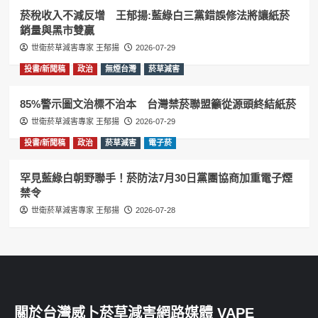
菸稅收入不減反增 王郁揚:藍綠白三黨錯誤修法將讓紙菸
銷量與黑市雙贏
世衛菸草減害專家 王郁揚
2026-07-29
投書/新聞稿
政治
無煙台灣
菸草減害
85%警示圖文治標不治本 台灣禁菸聯盟籲從源頭終結紙菸
世衛菸草減害專家 王郁揚
2026-07-29
投書/新聞稿
政治
菸草減害
電子菸
罕見藍綠白朝野聯手！菸防法7月30日黨團協商加重電子煙
禁令
世衛菸草減害專家 王郁揚
2026-07-28
關於台灣威卜菸草減害網路媒體 VAPE