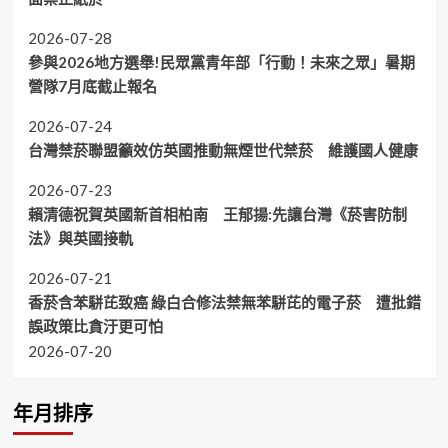
2026-07-28
參與2026地方選舉!民眾黨青年部「行動！未來之眾」暑期
營隊7月底截止報名
2026-07-24
台灣禁菸聯盟籲效仿英國推動無煙世代禁菸 維護國人健康
2026-07-23
賴清德祝賀英國新首相柏南 王郁揚:先讓台灣《菸害防制
法》與英國接軌
2026-07-21
香菸含苯駢芘致癌 綠白合修法禁無苯駢芘的電子菸 遭批錯
誤政策比貪汙更可怕
2026-07-20
年月排序