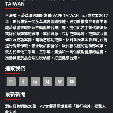
TAIWAN
台灣威卜 菸草減害網路媒體(VAPE TAIWAN Inc.) 成立於2017
年，是台灣第一間菸草減害網路媒體，致力於推廣世界衛生組
織菸草減害戰略及推動無煙台灣目標，提供尼古丁替代療法及
戒除菸草煙霧的資訊，戒菸資源，包括戒煙專線、戒煙症狀管
理以及成功案例，幫助您成功戒煙。反對董氏基金會濫用菸捐
進行認知作戰、修正吸菸救健保、吸菸救長照的衛福部政策，
致力於降低二手煙、三手煙、焦油和一氧化碳對健康的危害，
推動減害菸品合法抽稅納管，打造健康台灣。
追蹤我們
最新新聞
酒店紅牌週賺20萬！AV女優喬喬爆黑幕「轉行拍片」揭驚人
收入差