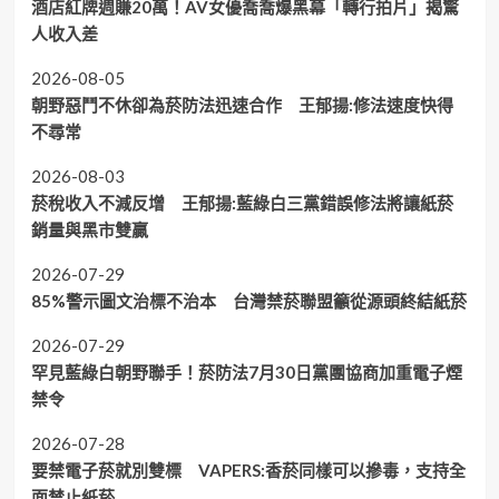
酒店紅牌週賺20萬！AV女優喬喬爆黑幕「轉行拍片」揭驚
人收入差
2026-08-05
朝野惡鬥不休卻為菸防法迅速合作 王郁揚:修法速度快得
不尋常
2026-08-03
菸稅收入不減反增 王郁揚:藍綠白三黨錯誤修法將讓紙菸
銷量與黑市雙贏
2026-07-29
85%警示圖文治標不治本 台灣禁菸聯盟籲從源頭終結紙菸
2026-07-29
罕見藍綠白朝野聯手！菸防法7月30日黨團協商加重電子煙
禁令
2026-07-28
要禁電子菸就別雙標 VAPERS:香菸同樣可以摻毒，支持全
面禁止紙菸