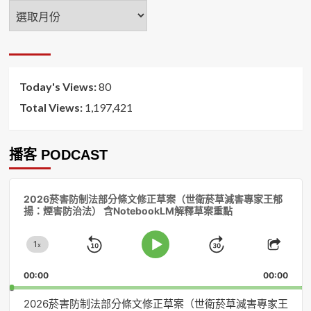
年
月
排
序
Today's Views:
80
Total Views:
1,197,421
播客 PODCAST
音
2026菸害防制法部分條文修正草案（世衛菸草減害專家王郁
訊
揚：煙害防治法） 含NotebookLM解釋草案重點
播
放
1
器
x
Skip
Jump
Change
Play
Shar
Playback
This
Pause
Backward
Forward
00:00
Rate
00:00
Episo
2026菸害防制法部分條文修正草案（世衛菸草減害專家王