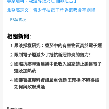
專家爆料：吸煙導致死亡 而非尼古丁
北醫高志文：青少年抽電子煙 香菸吸食率劇降
FB留言板
相關新聞:
尿液採樣研究：香菸中的有害物質高於電子煙
限制電子煙減少了抵抗新冠肺炎的努力?
國際抗癆聯盟建議中低收入國家禁止銷售電子
煙及加熱菸
國健署遭爆料資訊嚴重偏頗 王郁揚:不曉得該
如何與政府溝通
Previous: