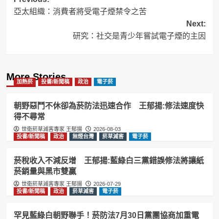
Post
亞太組織：消費者將受電子煙禁令之苦
navigation
Next:
研究：社交是青少年嘗試電子煙的主因
More Stories
加熱菸
投書/新聞稿
政治
電子菸
朝野惡鬥不休卻為菸防法迅速合作 王郁揚:修法速度快
得不尋常
世衛菸草減害專家 王郁揚
2026-08-03
投書/新聞稿
政治
無煙台灣
菸草減害
電子菸
菸稅收入不減反增 王郁揚:藍綠白三黨錯誤修法將讓紙
菸銷量與黑市雙贏
世衛菸草減害專家 王郁揚
2026-07-29
投書/新聞稿
政治
菸草減害
電子菸
罕見藍綠白朝野聯手！菸防法7月30日黨團協商加重電