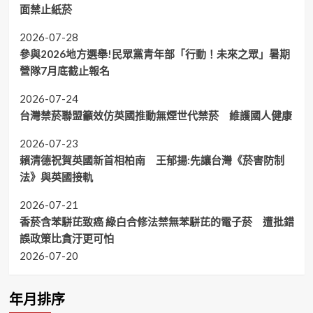
面禁止紙菸
2026-07-28
參與2026地方選舉!民眾黨青年部「行動！未來之眾」暑期
營隊7月底截止報名
2026-07-24
台灣禁菸聯盟籲效仿英國推動無煙世代禁菸 維護國人健康
2026-07-23
賴清德祝賀英國新首相柏南 王郁揚:先讓台灣《菸害防制
法》與英國接軌
2026-07-21
香菸含苯駢芘致癌 綠白合修法禁無苯駢芘的電子菸 遭批錯
誤政策比貪汙更可怕
2026-07-20
年月排序