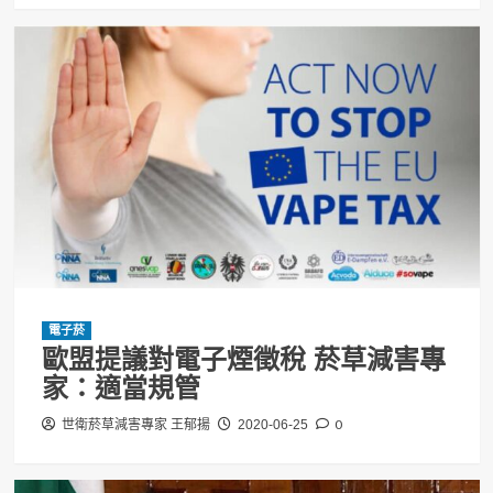
電子菸
歐盟提議對電子煙徵稅 菸草減害專
家：適當規管
0
世衛菸草減害專家 王郁揚
2020-06-25