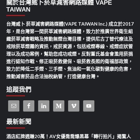
關於台灣威卜菸草減害網路媒體 VAPE
TAIWAN
台灣威卜 菸草減害網路媒體(VAPE TAIWAN Inc.) 成立於2017
年，是台灣第一間菸草減害網路媒體，致力於推廣世界衛生組
織菸草減害戰略及推動無煙台灣目標，提供尼古丁替代療法及
戒除菸草煙霧的資訊，戒菸資源，包括戒煙專線、戒煙症狀管
理以及成功案例，幫助您成功戒煙。反對董氏基金會濫用菸捐
進行認知作戰、修正吸菸救健保、吸菸救長照的衛福部政策，
致力於降低二手煙、三手煙、焦油和一氧化碳對健康的危害，
推動減害菸品合法抽稅納管，打造健康台灣。
追蹤我們
最新新聞
酒店紅牌週賺20萬！AV女優喬喬爆黑幕「轉行拍片」揭驚人