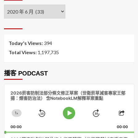
年
月
排
序
Today's Views:
394
Total Views:
1,197,735
播客 PODCAST
音
2026菸害防制法部分條文修正草案（世衛菸草減害專家王郁
訊
揚：煙害防治法） 含NotebookLM解釋草案重點
播
放
1
器
x
Skip
Jump
Change
Play
Shar
Playback
This
Pause
Backward
Forward
00:00
Rate
00:00
Episo