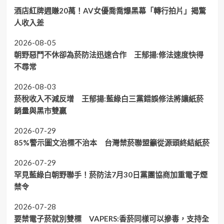
酒店紅牌週賺20萬！AV女優喬喬爆黑幕「轉行拍片」揭驚
人收入差
2026-08-05
朝野惡鬥不休卻為菸防法迅速合作 王郁揚:修法速度快得
不尋常
2026-08-03
菸稅收入不減反增 王郁揚:藍綠白三黨錯誤修法將讓紙菸
銷量與黑市雙贏
2026-07-29
85%警示圖文治標不治本 台灣禁菸聯盟籲從源頭終結紙菸
2026-07-29
罕見藍綠白朝野聯手！菸防法7月30日黨團協商加重電子煙
禁令
2026-07-28
要禁電子菸就別雙標 VAPERS:香菸同樣可以摻毒，支持全