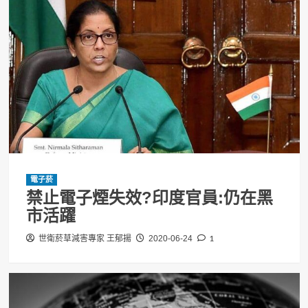
電子菸
禁止電子煙失效?印度官員:仍在黑
市活躍
1
世衛菸草減害專家 王郁揚
2020-06-24