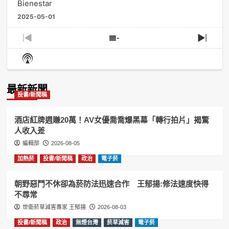
Bienestar
2025-05-01
Previous
Show
Next
Episode
Episodes
Episo
Show
List
Podcast
Information
最新新聞
投書/新聞稿
酒店紅牌週賺20萬！AV女優喬喬爆黑幕「轉行拍片」揭驚
人收入差
編輯部
2026-08-05
加熱菸
投書/新聞稿
政治
電子菸
朝野惡鬥不休卻為菸防法迅速合作 王郁揚:修法速度快得
不尋常
世衛菸草減害專家 王郁揚
2026-08-03
投書/新聞稿
政治
無煙台灣
菸草減害
電子菸