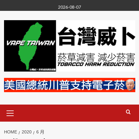
Skip
2026-08-07
to
content
Primary
Menu
HOME
2020
6 月