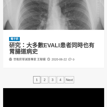
電子菸
研究：大多數EVALI患者同時也有
胃腸道病史
0
世衛菸草減害專家 王郁揚
2020-06-22
文
1
2
3
4
Next
章
分
頁