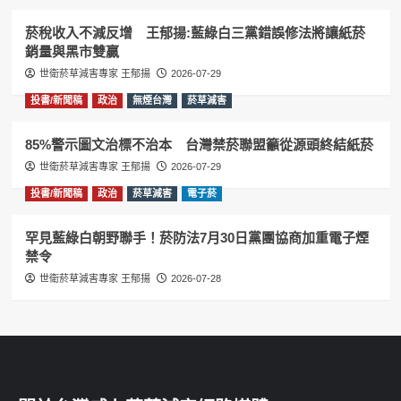
菸稅收入不減反增 王郁揚:藍綠白三黨錯誤修法將讓紙菸
銷量與黑市雙贏
世衛菸草減害專家 王郁揚
2026-07-29
投書/新聞稿
政治
無煙台灣
菸草減害
85%警示圖文治標不治本 台灣禁菸聯盟籲從源頭終結紙菸
世衛菸草減害專家 王郁揚
2026-07-29
投書/新聞稿
政治
菸草減害
電子菸
罕見藍綠白朝野聯手！菸防法7月30日黨團協商加重電子煙
禁令
世衛菸草減害專家 王郁揚
2026-07-28