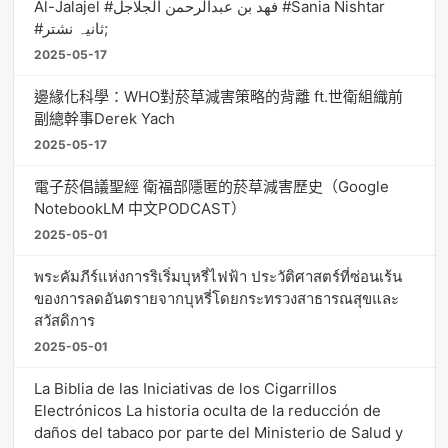
Al-Jalajel #فهد بن عبدالرحمن الجلاجل #Sania Nishtar
#ثانیہ نشتر;
2025-05-17
邊緣化科學：WHO對菸草減害策略的背離 ft.世衛組織前
副總幹事Derek Yach
2025-05-17
電子菸倡議聖經 衛福部隱匿的菸草減害歷史（Google
NotebookLM 中文PODCAST）
2025-05-01
พระคัมภีร์แห่งการริเริ่มบุหรี่ไฟฟ้า ประวัติศาสตร์ที่ซ่อนเร้น
ของการลดอันตรายจากบุหรี่โดยกระทรวงสาธารณสุขและ
สวัสดิการ
2025-05-01
La Biblia de las Iniciativas de los Cigarrillos
Electrónicos La historia oculta de la reducción de
daños del tabaco por parte del Ministerio de Salud y