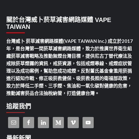
關於台灣威卜菸草減害網路媒體 VAPE
TAIWAN
台灣威卜 菸草減害網路媒體(VAPE TAIWAN Inc.) 成立於2017
年，是台灣第一間菸草減害網路媒體，致力於推廣世界衛生組
織菸草減害戰略及推動無煙台灣目標，提供尼古丁替代療法及
戒除菸草煙霧的資訊，戒菸資源，包括戒煙專線、戒煙症狀管
理以及成功案例，幫助您成功戒煙。反對董氏基金會濫用菸捐
進行認知作戰、修正吸菸救健保、吸菸救長照的衛福部政策，
致力於降低二手煙、三手煙、焦油和一氧化碳對健康的危害，
推動減害菸品合法抽稅納管，打造健康台灣。
追蹤我們
最新新聞