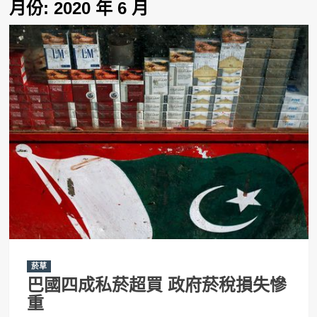
月份:
2020 年 6 月
菸草
巴國四成私菸超買 政府菸稅損失慘
重