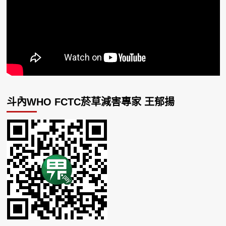
斗內WHO FCTC菸草減害專家 王郁揚