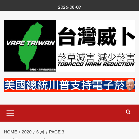
Skip
2026-08-09
to
content
Primary
Menu
HOME
2020
6 月
PAGE 3