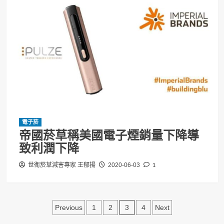
電子菸
帝國菸草稱美國電子煙銷量下降導
致利潤下降
1
世衛菸草減害專家 王郁揚
2020-06-03
文
3
Previous
1
2
4
Next