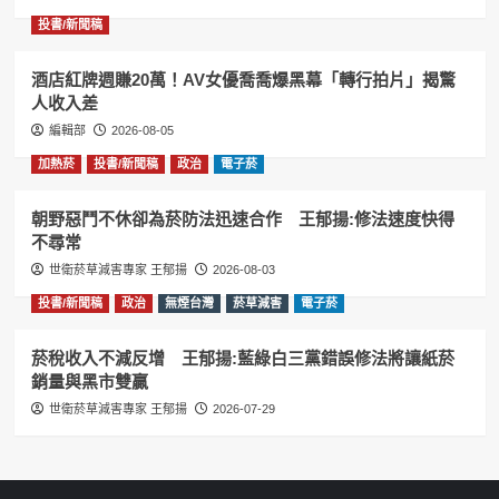
投書/新聞稿
酒店紅牌週賺20萬！AV女優喬喬爆黑幕「轉行拍片」揭驚
人收入差
編輯部
2026-08-05
加熱菸
投書/新聞稿
政治
電子菸
朝野惡鬥不休卻為菸防法迅速合作 王郁揚:修法速度快得
不尋常
世衛菸草減害專家 王郁揚
2026-08-03
投書/新聞稿
政治
無煙台灣
菸草減害
電子菸
菸稅收入不減反增 王郁揚:藍綠白三黨錯誤修法將讓紙菸
銷量與黑市雙贏
世衛菸草減害專家 王郁揚
2026-07-29