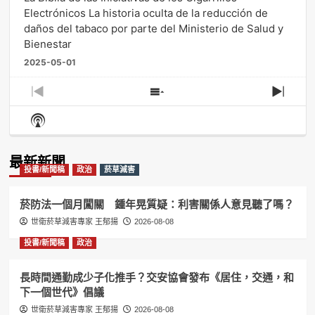
Electrónicos La historia oculta de la reducción de
daños del tabaco por parte del Ministerio de Salud y
Bienestar
2025-05-01
Previous
Show
Next
Episode
Episodes
Episo
Show
List
Podcast
Information
最新新聞
投書/新聞稿
政治
菸草減害
菸防法一個月闖關 鍾年晃質疑：利害關係人意見聽了嗎？
世衛菸草減害專家 王郁揚
2026-08-08
投書/新聞稿
政治
長時間通勤成少子化推手？交安協會發布《居住，交通，和
下一個世代》倡議
世衛菸草減害專家 王郁揚
2026-08-08