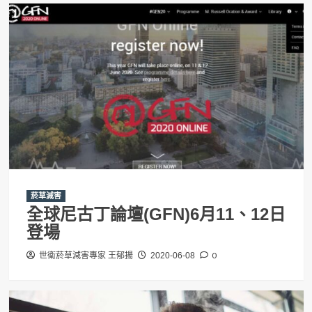
菸草減害
全球尼古丁論壇(GFN)6月11、12日
登場
0
世衛菸草減害專家 王郁揚
2020-06-08