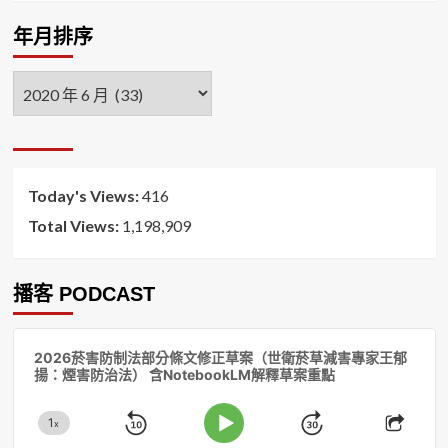
年月排序
年
月
排
序
Today's Views:
416
Total Views:
1,198,909
播客 PODCAST
音
2026菸害防制法部分條文修正草案（世衛菸草減害專家王郁
訊
揚：煙害防治法） 含NotebookLM解釋草案重點
播
放
1
器
x
Skip
Jump
Change
Play
Shar