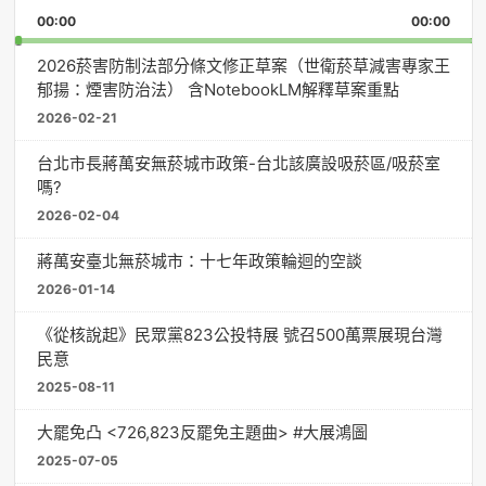
Playback
This
Pause
Backward
Forward
00:00
Rate
00:00
Episo
2026菸害防制法部分條文修正草案（世衛菸草減害專家王
郁揚：煙害防治法） 含NotebookLM解釋草案重點
2026-02-21
台北市長蔣萬安無菸城市政策-台北該廣設吸菸區/吸菸室
嗎?
2026-02-04
蔣萬安臺北無菸城市：十七年政策輪迴的空談
2026-01-14
《從核說起》民眾黨823公投特展 號召500萬票展現台灣
民意
2025-08-11
大罷免凸 <726,823反罷免主題曲> #大展鴻圖
2025-07-05