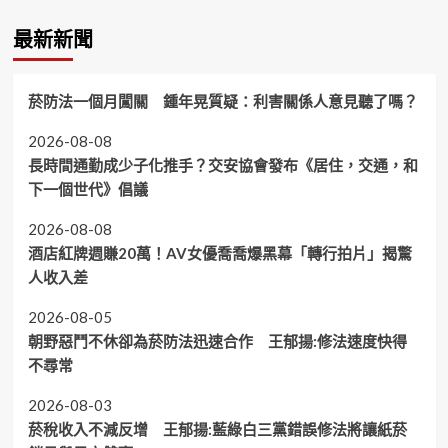
最新新聞
菸防法一個月闖關 鍾年晃質疑：利害關係人意見聽了嗎？
2026-08-08
長時間通勤成少子化推手？交安協會發布《居住，交通，和
下一個世代》倡議
2026-08-08
酒店紅牌週賺20萬！AV女優喬喬爆黑幕「轉行拍片」揭驚
人收入差
2026-08-05
朝野惡鬥不休卻為菸防法迅速合作 王郁揚:修法速度快得
不尋常
2026-08-03
菸稅收入不減反增 王郁揚:藍綠白三黨錯誤修法將讓紙菸