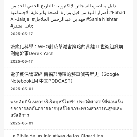
دليل مناصرة السجائر الإلكترونية: التاريخ الخفي للحد من
أضرار التبغ من قبل وزارة الصحة والرعاية الاجتماعية #Fahad
Al-Jalajel #فهد بن عبدالرحمن الجلاجل #Sania Nishtar
#ثانیہ نشتر;
2025-05-17
邊緣化科學：WHO對菸草減害策略的背離 ft.世衛組織前
副總幹事Derek Yach
2025-05-17
電子菸倡議聖經 衛福部隱匿的菸草減害歷史（Google
NotebookLM 中文PODCAST）
2025-05-01
พระคัมภีร์แห่งการริเริ่มบุหรี่ไฟฟ้า ประวัติศาสตร์ที่ซ่อนเร้น
ของการลดอันตรายจากบุหรี่โดยกระทรวงสาธารณสุขและ
สวัสดิการ
2025-05-01
La Biblia de las Iniciativas de los Cigarrillos