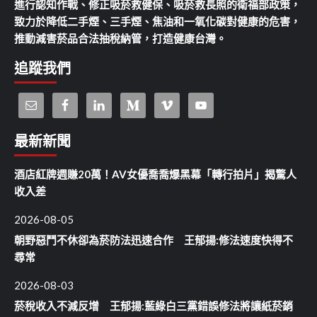
進行認知作戰、修正吸菸救健保、吸菸救長照的衛福部政策，
致力於降低二手煙、三手煙、焦油和一氧化碳對健康的危害，
推動減害菸品合法抽稅納管，打造健康台灣。
追蹤我們
最新新聞
酒店紅牌週賺20萬！AV女優喬喬爆黑幕「轉行拍片」揭驚人
收入差
2026-08-05
朝野惡鬥不休卻為菸防法迅速合作 王郁揚:修法速度快得不
尋常
2026-08-03
菸稅收入不減反增 王郁揚:藍綠白三黨錯誤修法將讓紙菸銷