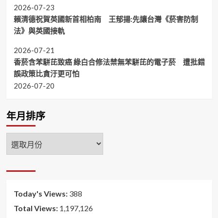
2026-07-23
賴清德祝賀英國新首相柏南 王郁揚:先讓台灣《菸害防制
法》與英國接軌
2026-07-21
香菸含苯駢芘致癌 綠白合修法禁無苯駢芘的電子菸 遭批錯
誤政策比貪汙更可怕
2026-07-20
年月排序
年
月
排
序
Today's Views:
388
Total Views:
1,197,126