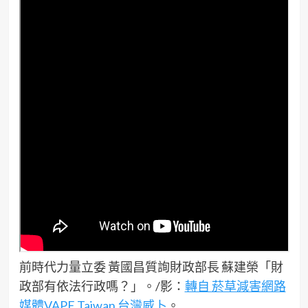
前時代力量立委 黃國昌質詢財政部長 蘇建榮「財
政部有依法行政嗎？」。/影：
轉自 菸草減害網路
媒體VAPE Taiwan 台灣威卜
。