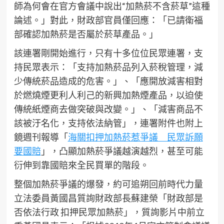
師為何會在官方會議中說出“加熱菸不含菸草”這種
論述。」對此，財政部官員僅回應：「已請衛福
部確認加熱菸是否屬於菸草產品。」
該連署剛開始進行，只有十多位位民眾連署，支
持民眾表示：「支持加熱菸品列入菸稅管理，減
少傳統菸品造成的危害。」、「應開放減害相對
於燃燒煙更利人利己的新興加熱煙產品，以迫使
傳統紙煙商去做突破與改變。」、「減害商品不
該被汙名化，支持依法納管」，連署附件也附上
鏡週刊報導「
海關扣押加熱菸惹爭議 民眾訴願
要國賠
」，凸顯加熱菸爭議越演越烈，甚至可能
衍伸到靠國賠來全民買單的階段。
整個加熱菸爭議的爆發，約可追朔回前時代力量
立法委員黃國昌質詢財政部長蘇建榮「財政部是
否依法行政 扣押民眾加熱菸」，質詢影片中前立