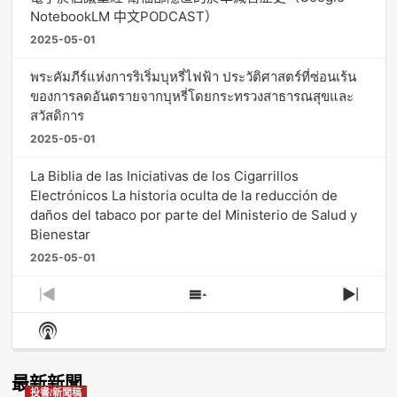
NotebookLM 中文PODCAST）
2025-05-01
พระคัมภีร์แห่งการริเริ่มบุหรี่ไฟฟ้า ประวัติศาสตร์ที่ซ่อนเร้น
ของการลดอันตรายจากบุหรี่โดยกระทรวงสาธารณสุขและ
สวัสดิการ
2025-05-01
La Biblia de las Iniciativas de los Cigarrillos
Electrónicos La historia oculta de la reducción de
daños del tabaco por parte del Ministerio de Salud y
Bienestar
2025-05-01
Previous
Show
Next
Episode
Episodes
Episo
Show
List
Podcast
Information
最新新聞
投書/新聞稿