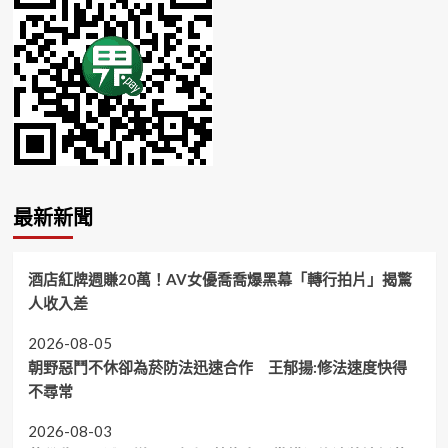
最新新聞
酒店紅牌週賺20萬！AV女優喬喬爆黑幕「轉行拍片」揭驚
人收入差
2026-08-05
朝野惡鬥不休卻為菸防法迅速合作 王郁揚:修法速度快得
不尋常
2026-08-03