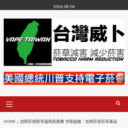
Skip
2026-08-06
to
content
Primary
Menu
HOME
加熱菸規管爭議再起連署 世衛組織：加熱菸是菸草產品