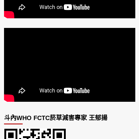
斗內WHO FCTC菸草減害專家 王郁揚