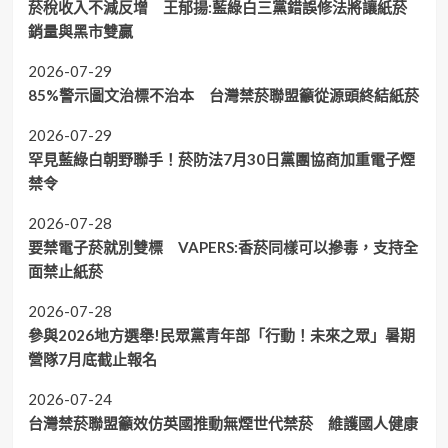
菸稅收入不減反增 王郁揚:藍綠白三黨錯誤修法將讓紙菸
銷量與黑市雙贏
2026-07-29
85%警示圖文治標不治本 台灣禁菸聯盟籲從源頭終結紙菸
2026-07-29
罕見藍綠白朝野聯手！菸防法7月30日黨團協商加重電子煙
禁令
2026-07-28
要禁電子菸就別雙標 VAPERS:香菸同樣可以摻毒，支持全
面禁止紙菸
2026-07-28
參與2026地方選舉!民眾黨青年部「行動！未來之眾」暑期
營隊7月底截止報名
2026-07-24
台灣禁菸聯盟籲效仿英國推動無煙世代禁菸 維護國人健康