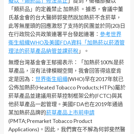
擬以「類菸品」修法禁止
」提到，衛福部擬以
「類菸品」的定義禁止 加熱菸 。據悉，會議中董
氏基金會的台大醫師郭斐然說加熱菸不含菸草，
此等無厘頭的回應激怒了支持的民團並於同(20)日
在行政院公共政策連署平台發起連署：
參考世界
衛生組織WHO及美國FDA資料「加熱菸以菸酒管
理法的菸草產品納管並課菸稅
」。
無煙台灣基金會王郁揚表示：「加熱菸100%是菸
草產品，沒有法律模糊空間，我會回答得這麼肯
定是因為：
世界衛生組織
(WHO)早在2017年就已
公佈加熱菸(Heated Tobacco Products;HTPs)屬於
菸草產品並建議用菸草控制框架公約(FCTC)與其
他菸草產品一起管理。美國FDA也在2019年通過
某加熱菸品牌的
菸草產品上市前申請
(PMTA;Premarket Tobacco Product
Applications)。因此，我們實在不解為何郭斐然醫