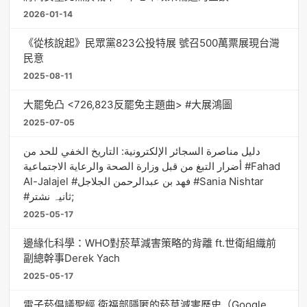
2026-01-14
《從核說起》民眾黨823公投特展 號召500萬票展現台灣
民意
2025-08-11
大罷免凸 <726,823反罷免主題曲> #大展鴻圖
2025-07-05
دليل مناصرة السجائر الإلكترونية: التاريخ الخفي للحد من
أضرار التبغ من قبل وزارة الصحة والرعاية الاجتماعية #Fahad
Al-Jalajel #فهد بن عبدالرحمن الجلاجل #Sania Nishtar
#ثانیہ نشتر;
2025-05-17
邊緣化科學：WHO對菸草減害策略的背離 ft.世衛組織前
副總幹事Derek Yach
2025-05-17
電子菸倡議聖經 衛福部隱匿的菸草減害歷史（Google