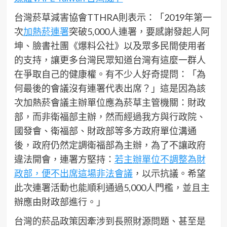
台灣菸草減害協會TTHRA則表示：「2019年第一
次
加熱菸連署
突破5,000人連署，要感謝發起人阿
坤、臉書社團《爆料公社》以及眾多民間使用者
的支持，讓更多台灣民眾知道台灣有這麼一群人
在爭取自己的健康權。有不少人好奇提問：「為
何最後的會議沒有連署代表出席？」這是因為該
次加熱菸會議主辦單位應為菸草主管機關：財政
部，而非衛福部主辦，然而經過我方與行政院、
國發會、衛福部、財政部等多方政府單位溝通
後，政府仍然定調衛福部為主辦，為了不讓政府
違法開會，連署方堅持：
若主辦單位不調整為財
政部，便不出席這場非法會議
，以示抗議。希望
此次連署活動也能順利通過5,000人門檻，並且主
辦應由財政部進行。」
台灣的菸品政策因牽涉到長照財源問題、甚至是