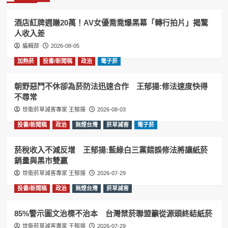
酒店紅牌週賺20萬！AV女優喬喬爆黑幕「轉行拍片」揭驚
人收入差
編輯部
2026-08-05
加熱菸
投書/新聞稿
政治
電子菸
朝野惡鬥不休卻為菸防法迅速合作 王郁揚:修法速度快得
不尋常
世衛菸草減害專家 王郁揚
2026-08-03
投書/新聞稿
政治
無煙台灣
菸草減害
電子菸
菸稅收入不減反增 王郁揚:藍綠白三黨錯誤修法將讓紙菸
銷量與黑市雙贏
世衛菸草減害專家 王郁揚
2026-07-29
投書/新聞稿
政治
無煙台灣
菸草減害
85%警示圖文治標不治本 台灣禁菸聯盟籲從源頭終結紙菸
世衛菸草減害專家 王郁揚
2026-07-29