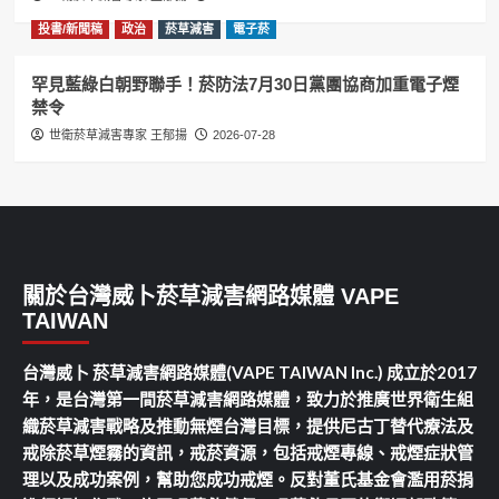
投書/新聞稿
政治
菸草減害
電子菸
罕見藍綠白朝野聯手！菸防法7月30日黨團協商加重電子煙
禁令
世衛菸草減害專家 王郁揚
2026-07-28
關於台灣威卜菸草減害網路媒體 VAPE
TAIWAN
台灣威卜 菸草減害網路媒體(VAPE TAIWAN Inc.) 成立於2017
年，是台灣第一間菸草減害網路媒體，致力於推廣世界衛生組
織菸草減害戰略及推動無煙台灣目標，提供尼古丁替代療法及
戒除菸草煙霧的資訊，戒菸資源，包括戒煙專線、戒煙症狀管
理以及成功案例，幫助您成功戒煙。反對董氏基金會濫用菸捐