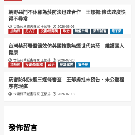
朝野惡鬥不休卻為菸防法迅速合作 王郁揚:修法速度快
得不尋常
世衛菸草減害專家 王郁揚
2026-08-03
加熱菸
尼古丁
投書/新聞稿
政治
無煙台灣
菸草減害
電子菸
台灣禁菸聯盟籲效仿英國推動無煙世代禁菸 維護國人
健康
世衛菸草減害專家 王郁揚
2026-07-23
加熱菸
投書/新聞稿
政治
菸草減害
電子菸
菸害防制法週三逐條審查 王郁揚批未預告、未公聽程
序有瑕疵
世衛菸草減害專家 王郁揚
2026-07-13
發佈留言