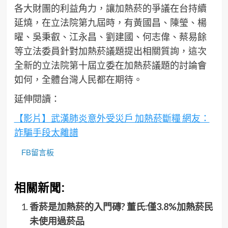
各大財團的利益角力，讓加熱菸的爭議在台持續
延燒，在立法院第九屆時，有黃國昌、陳瑩、楊
曜、吳秉叡、江永昌、劉建國、何志偉、蔡易餘
等立法委員針對加熱菸議題提出相關質詢，這次
全新的立法院第十屆立委在加熱菸議題的討論會
如何，全體台灣人民都在期待。
延伸閱讀：
【影片】武漢肺炎意外受災戶 加熱菸斷糧 網友：
詐騙手段太離譜
FB留言板
相關新聞:
香菸是加熱菸的入門磚? 董氏:僅3.8%加熱菸民
未使用過菸品