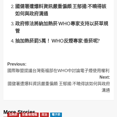
國健署遭爆料資訊嚴重偏頗 王郁揚:不曉得該
如何與政府溝通
政府修法將納加熱菸 WHO專家支持以菸草規
管
抽加熱菸罰5萬！ WHO反煙專家:香菸呢?
Post
Previous:
國際聯盟提議台灣衛福部在WHO中討論電子煙使用權利
navigation
Next:
國健署遭爆料資訊嚴重偏頗 王郁揚:不曉得該如何與政府
溝通
More Stories
加熱菸
投書/新聞稿
政治
電子菸