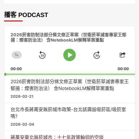
播客 PODCAST
音
2026菸害防制法部分條文修正草案（世衛菸草減害專家王郁
訊
揚：煙害防治法） 含NotebookLM解釋草案重點
播
放
1
器
x
Skip
Jump
Change
Play
Shar
Playback
This
Pause
Backward
Forward
00:00
Rate
00:00
Episo
2026菸害防制法部分條文修正草案（世衛菸草減害專家王
郁揚：煙害防治法） 含NotebookLM解釋草案重點
2026-02-21
台北市長蔣萬安無菸城市政策-台北該廣設吸菸區/吸菸室
嗎?
2026-02-04
蔣萬安臺北無菸城市：十七年政策輪迴的空談