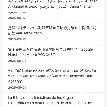
أضرار التبغ من قبل وزارة الصحة والرعاية الاجتماعية #Fahad
Al-Jalajel #فهد بن عبدالرحمن الجلاجل #Sania Nishtar
#ثانیہ نشتر;
2025-05-17
邊緣化科學：WHO對菸草減害策略的背離 ft.世衛組織前
副總幹事Derek Yach
2025-05-17
電子菸倡議聖經 衛福部隱匿的菸草減害歷史（Google
NotebookLM 中文PODCAST）
2025-05-01
พระคัมภีร์แห่งการริเริ่มบุหรี่ไฟฟ้า ประวัติศาสตร์ที่ซ่อนเร้น
ของการลดอันตรายจากบุหรี่โดยกระทรวงสาธารณสุขและ
สวัสดิการ
2025-05-01
La Biblia de las Iniciativas de los Cigarrillos
Electrónicos La historia oculta de la reducción de