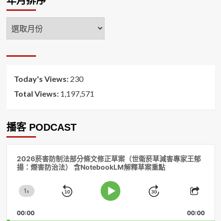
年月排序
年
月
排
序
Today's Views:
230
Total Views:
1,197,571
播客 PODCAST
音
2026菸害防制法部分條文修正草案（世衛菸草減害專家王郁
訊
揚：煙害防治法） 含NotebookLM解釋草案重點
播
放
1
器
x
Skip
Jump
Change
Play
Shar
Playback
This
Pause
Backward
Forward
00:00
Rate
00:00
Episo