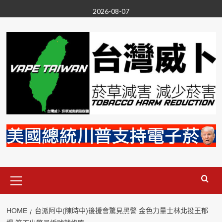
Skip
2026-08-07
to
content
Primary
Menu
HOME
台派阿中(陳時中)後援會驚見黑警 金色力量士林北投王郁