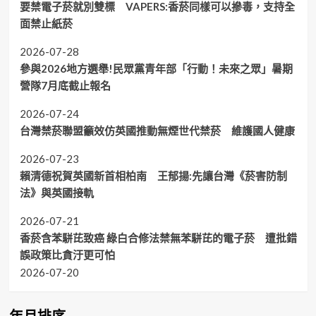
要禁電子菸就別雙標 VAPERS:香菸同樣可以摻毒，支持全
面禁止紙菸
2026-07-28
參與2026地方選舉!民眾黨青年部「行動！未來之眾」暑期
營隊7月底截止報名
2026-07-24
台灣禁菸聯盟籲效仿英國推動無煙世代禁菸 維護國人健康
2026-07-23
賴清德祝賀英國新首相柏南 王郁揚:先讓台灣《菸害防制
法》與英國接軌
2026-07-21
香菸含苯駢芘致癌 綠白合修法禁無苯駢芘的電子菸 遭批錯
誤政策比貪汙更可怕
2026-07-20