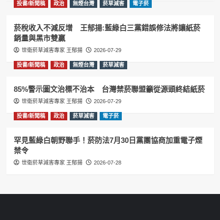
投書/新聞稿
政治
無煙台灣
菸草減害
電子菸
菸稅收入不減反增 王郁揚:藍綠白三黨錯誤修法將讓紙菸
銷量與黑市雙贏
世衛菸草減害專家 王郁揚
2026-07-29
投書/新聞稿
政治
無煙台灣
菸草減害
85%警示圖文治標不治本 台灣禁菸聯盟籲從源頭終結紙菸
世衛菸草減害專家 王郁揚
2026-07-29
投書/新聞稿
政治
菸草減害
電子菸
罕見藍綠白朝野聯手！菸防法7月30日黨團協商加重電子煙
禁令
世衛菸草減害專家 王郁揚
2026-07-28