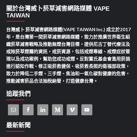
關於台灣威卜菸草減害網路媒體 VAPE
TAIWAN
台灣威卜 菸草減害網路媒體(VAPE TAIWAN Inc.) 成立於2017
年，是台灣第一間菸草減害網路媒體，致力於推廣世界衛生組
織菸草減害戰略及推動無煙台灣目標，提供尼古丁替代療法及
戒除菸草煙霧的資訊，戒菸資源，包括戒煙專線、戒煙症狀管
理以及成功案例，幫助您成功戒煙。反對董氏基金會濫用菸捐
進行認知作戰、修正吸菸救健保、吸菸救長照的衛福部政策，
致力於降低二手煙、三手煙、焦油和一氧化碳對健康的危害，
推動減害菸品合法抽稅納管，打造健康台灣。
追蹤我們
最新新聞