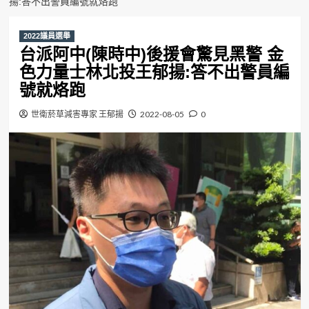
揚:答不出警員編號就烙跑
2022議員選舉
台派阿中(陳時中)後援會驚見黑警 金
色力量士林北投王郁揚:答不出警員編
號就烙跑
世衛菸草減害專家 王郁揚
2022-08-05
0