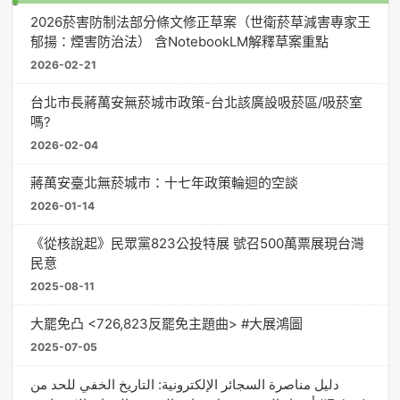
2026菸害防制法部分條文修正草案（世衛菸草減害專家王
郁揚：煙害防治法） 含NotebookLM解釋草案重點
2026-02-21
台北市長蔣萬安無菸城市政策-台北該廣設吸菸區/吸菸室
嗎?
2026-02-04
蔣萬安臺北無菸城市：十七年政策輪迴的空談
2026-01-14
《從核說起》民眾黨823公投特展 號召500萬票展現台灣
民意
2025-08-11
大罷免凸 <726,823反罷免主題曲> #大展鴻圖
2025-07-05
دليل مناصرة السجائر الإلكترونية: التاريخ الخفي للحد من