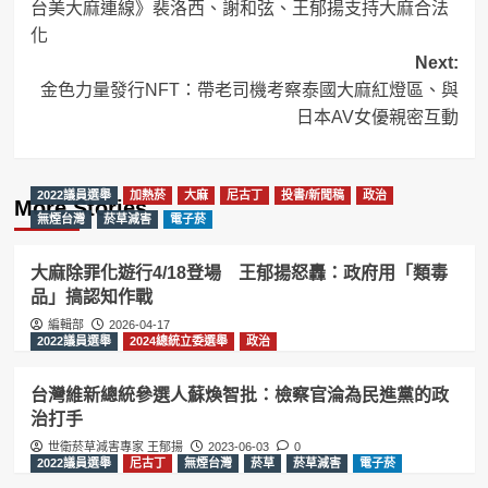
台美大麻連線》裴洛西、謝和弦、王郁揚支持大麻合法
navigation
化
Next:
金色力量發行NFT：帶老司機考察泰國大麻紅燈區、與
日本AV女優親密互動
2022議員選舉
加熱菸
大麻
尼古丁
投書/新聞稿
政治
More Stories
無煙台灣
菸草減害
電子菸
大麻除罪化遊行4/18登場 王郁揚怒轟：政府用「類毒
品」搞認知作戰
編輯部
2026-04-17
2022議員選舉
2024總統立委選舉
政治
台灣維新總統參選人蘇煥智批：檢察官淪為民進黨的政
治打手
世衛菸草減害專家 王郁揚
2023-06-03
0
2022議員選舉
尼古丁
無煙台灣
菸草
菸草減害
電子菸