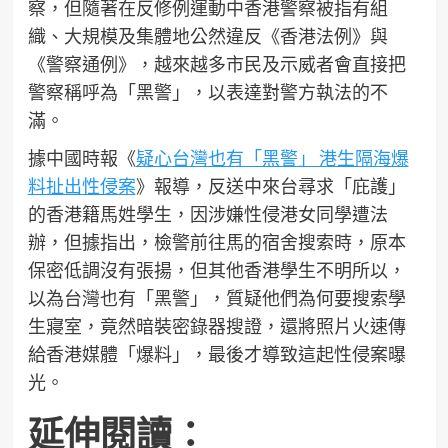
察，但隨著在反修例運動中香港警察被指有組
織、大規模及集體地公然違反《香港法例》與
《警察通例》，越來越多市民及示威者會直接把
警察稱呼為「黑警」，以表達對警方執法的不
滿。
據中國時報《
疑心台灣也有「黑警」 港生隔海爆
料扯出性侵案
》報導，反送中來台尋求「庇護」
的香港籍馬姓學生，因涉嫌性侵港女同學遭法
辦，但據指出，檢警前往馬的宿舍搜索時，原本
保密低調沒有張揚，但其他香港學生不明所以，
以為台灣也有「黑警」，質疑他們為何要搜索學
生寢室，竟然暗裝密錄器搜證，還將照片火速傳
給香港媒體「爆料」，最後才導致這起性侵案曝
光。
延伸閱讀：