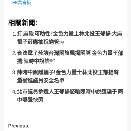
FB留言板
相關新聞:
打 麻砲 可助性?金色力量士林北投王郁揚:大麻
電子菸應抽稅納管￼
合法電子菸讓台灣國旗飄揚國際 金色力量王郁
揚:陳時中說謊￼
陳時中說謊騙子!金色力量士林北投王郁揚聲
量衝進議員安全名單
北市議員參選人王郁揚怒嗆陳時中說謊騙子 阿
中噤聲快閃
Post
Previous: