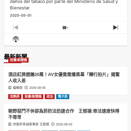
daños del tabaco por parte del Ministerio de Salud y
Bienestar
2025-05-01
Previous
Show
Next
Episode
Episodes
Episo
Show
List
Podcast
Information
最新新聞
投書/新聞稿
酒店紅牌週賺20萬！AV女優喬喬爆黑幕「轉行拍片」揭驚
人收入差
編輯部
2026-08-05
加熱菸
投書/新聞稿
政治
電子菸
朝野惡鬥不休卻為菸防法迅速合作 王郁揚:修法速度快得
不尋常
世衛菸草減害專家 王郁揚
2026-08-03