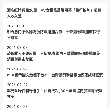
酒店紅牌週賺20萬！AV女優喬喬爆黑幕「轉行拍片」揭驚
人收入差
2026-08-05
朝野惡鬥不休卻為菸防法迅速合作 王郁揚:修法速度快得
不尋常
2026-08-03
菸稅收入不減反增 王郁揚:藍綠白三黨錯誤修法將讓紙菸
銷量與黑市雙贏
2026-07-29
85%警示圖文治標不治本 台灣禁菸聯盟籲從源頭終結紙菸
2026-07-29
罕見藍綠白朝野聯手！菸防法7月30日黨團協商加重電子煙
禁令
2026-07-28