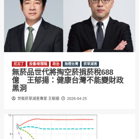
尼古丁
投書/新聞稿
政治
無煙台灣
菸草減害
無菸品世代將掏空菸捐菸稅688
億 王郁揚：健康台灣不能變財政
黑洞
世衛菸草減害專家 王郁揚
2026-04-25