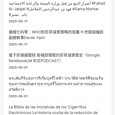
أضرار التبغ من قبل وزارة الصحة والرعاية الاجتماعية #Fahad
Al-Jalajel #فهد بن عبدالرحمن الجلاجل #Sania Nishtar
#ثانیہ نشتر;
2025-05-17
邊緣化科學：WHO對菸草減害策略的背離 ft.世衛組織前
副總幹事Derek Yach
2025-05-17
電子菸倡議聖經 衛福部隱匿的菸草減害歷史（Google
NotebookLM 中文PODCAST）
2025-05-01
พระคัมภีร์แห่งการริเริ่มบุหรี่ไฟฟ้า ประวัติศาสตร์ที่ซ่อนเร้น
ของการลดอันตรายจากบุหรี่โดยกระทรวงสาธารณสุขและ
สวัสดิการ
2025-05-01
La Biblia de las Iniciativas de los Cigarrillos
Electrónicos La historia oculta de la reducción de