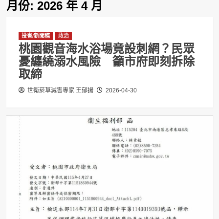
月份:
2026 年 4 月
投書/新聞稿
政治
桃園觀音海水浴場竟設刺網？民眾
憂纏繞溺水風險 籲市府即刻拆除
取締
世衛菸草減害專家 王郁揚
2026-04-30