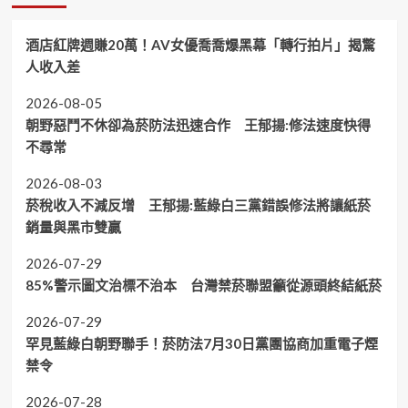
酒店紅牌週賺20萬！AV女優喬喬爆黑幕「轉行拍片」揭驚
人收入差
2026-08-05
朝野惡鬥不休卻為菸防法迅速合作 王郁揚:修法速度快得
不尋常
2026-08-03
菸稅收入不減反增 王郁揚:藍綠白三黨錯誤修法將讓紙菸
銷量與黑市雙贏
2026-07-29
85%警示圖文治標不治本 台灣禁菸聯盟籲從源頭終結紙菸
2026-07-29
罕見藍綠白朝野聯手！菸防法7月30日黨團協商加重電子煙
禁令
2026-07-28