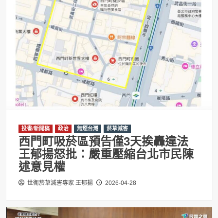
投書/新聞稿
政治
無煙台灣
菸草減害
西門町吸菸區預告僅3天挨轟違法
王郁揚怒批：嚴重壓縮台北市民陳
述意見權
世衛菸草減害專家 王郁揚
2026-04-28