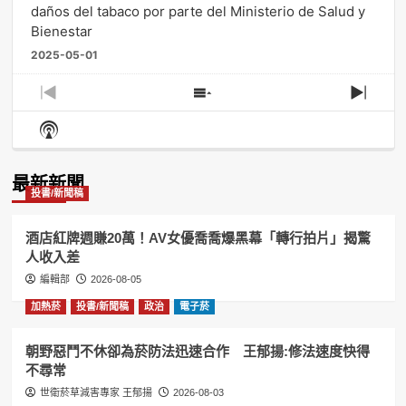
daños del tabaco por parte del Ministerio de Salud y
Bienestar
2025-05-01
Previous
Show
Next
Episode
Episodes
Episo
Show
List
Podcast
Information
最新新聞
投書/新聞稿
酒店紅牌週賺20萬！AV女優喬喬爆黑幕「轉行拍片」揭驚
人收入差
編輯部
2026-08-05
加熱菸
投書/新聞稿
政治
電子菸
朝野惡鬥不休卻為菸防法迅速合作 王郁揚:修法速度快得
不尋常
世衛菸草減害專家 王郁揚
2026-08-03