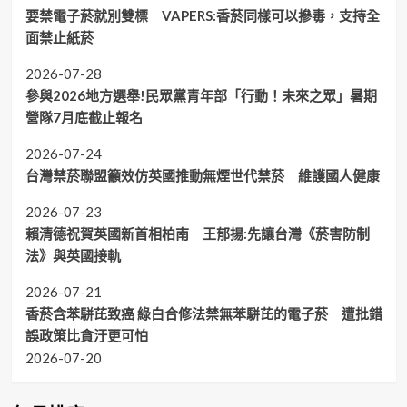
要禁電子菸就別雙標 VAPERS:香菸同樣可以摻毒，支持全
面禁止紙菸
2026-07-28
參與2026地方選舉!民眾黨青年部「行動！未來之眾」暑期
營隊7月底截止報名
2026-07-24
台灣禁菸聯盟籲效仿英國推動無煙世代禁菸 維護國人健康
2026-07-23
賴清德祝賀英國新首相柏南 王郁揚:先讓台灣《菸害防制
法》與英國接軌
2026-07-21
香菸含苯駢芘致癌 綠白合修法禁無苯駢芘的電子菸 遭批錯
誤政策比貪汙更可怕
2026-07-20