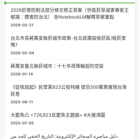
2026菸害防制法部分條文修正草案（世衛菸草減害專家王
郁揚：煙害防治法） 含NotebookLM解釋草案重點
2026-02-21
台北市長蔣萬安無菸城市政策-台北該廣設吸菸區/吸菸室
嗎?
2026-02-04
蔣萬安臺北無菸城市：十七年政策輪迴的空談
2026-01-14
《從核說起》民眾黨823公投特展 號召500萬票展現台灣
民意
2025-08-11
大罷免凸 <726,823反罷免主題曲> #大展鴻圖
2025-07-05
دليل مناصرة السجائر الإلكترونية: التاريخ الخفي للحد من