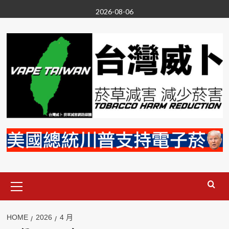
Skip
2026-08-06
to
content
Primary
Menu
HOME
2026
4 月