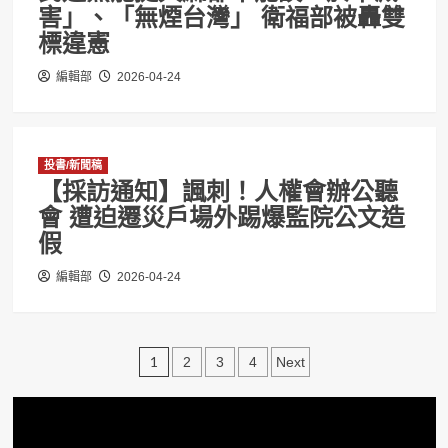
害」、「無煙台灣」 衛福部被轟雙
標違憲
編輯部
2026-04-24
投書/新聞稿
【採訪通知】諷刺！人權會辦公聽
會 遭迫遷災戶場外踢爆監院公文造
假
編輯部
2026-04-24
文
1
2
3
4
Next
章
分