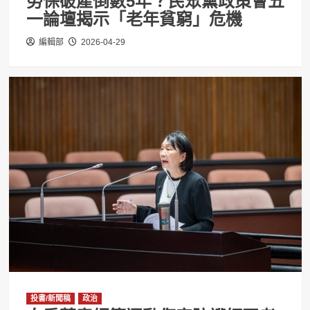
勞保破產倒數5年？民眾黨政策會五
一論壇揭示「老年貧窮」危機
編輯部
2026-04-29
投書/新聞稿
政治