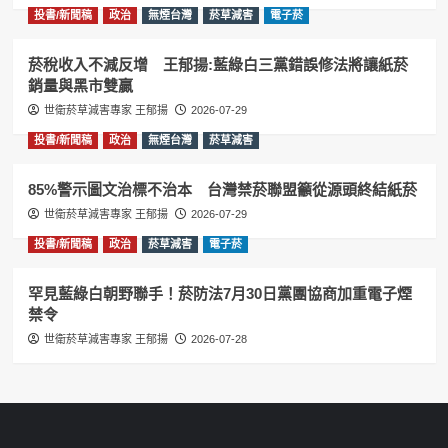
投書/新聞稿
政治
無煙台灣
菸草減害
電子菸
菸稅收入不減反增 王郁揚:藍綠白三黨錯誤修法將讓紙菸
銷量與黑市雙贏
世衛菸草減害專家 王郁揚
2026-07-29
投書/新聞稿
政治
無煙台灣
菸草減害
85%警示圖文治標不治本 台灣禁菸聯盟籲從源頭終結紙菸
世衛菸草減害專家 王郁揚
2026-07-29
投書/新聞稿
政治
菸草減害
電子菸
罕見藍綠白朝野聯手！菸防法7月30日黨團協商加重電子煙
禁令
世衛菸草減害專家 王郁揚
2026-07-28