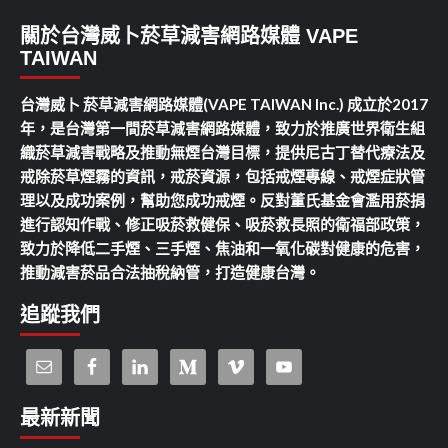
關於台灣威卜菸草減害網路媒體 VAPE
TAIWAN
台灣威卜 菸草減害網路媒體(VAPE TAIWAN Inc.) 成立於2017
年，是台灣第一間菸草減害網路媒體，致力於推廣世界衛生組
織菸草減害戰略及推動無煙台灣目標，提供尼古丁替代療法及
戒除菸草煙霧的資訊，戒菸資源，包括戒煙專線、戒煙症狀管
理以及成功案例，幫助您成功戒煙。反對董氏基金會濫用菸捐
進行認知作戰、修正吸菸救健保、吸菸救長照的衛福部政策，
致力於降低二手煙、三手煙、焦油和一氧化碳對健康的危害，
推動減害菸品合法抽稅納管，打造健康台灣。
追蹤我們
最新新聞