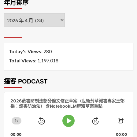
年月排序
年
月
排
序
Today's Views:
280
Total Views:
1,197,018
播客 PODCAST
音
2026菸害防制法部分條文修正草案（世衛菸草減害專家王郁
訊
揚：煙害防治法） 含NotebookLM解釋草案重點
播
放
1
器
x
Skip
Jump
Change
Play
Shar
Playback
This
Pause
Backward
Forward
00:00
Rate
00:00
Episo