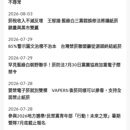
不尋常
2026-08-03
菸稅收入不減反增 王郁揚:藍綠白三黨錯誤修法將讓紙菸
銷量與黑市雙贏
2026-07-29
85%警示圖文治標不治本 台灣禁菸聯盟籲從源頭終結紙菸
2026-07-29
罕見藍綠白朝野聯手！菸防法7月30日黨團協商加重電子煙
禁令
2026-07-28
要禁電子菸就別雙標 VAPERS:香菸同樣可以摻毒，支持全
面禁止紙菸
2026-07-28
參與2026地方選舉!民眾黨青年部「行動！未來之眾」暑期
營隊7月底截止報名