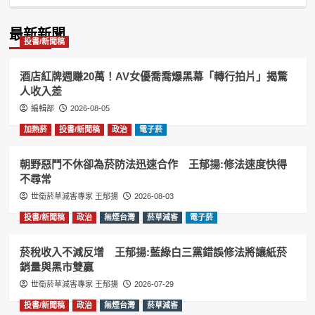
Podcast
Information
最新新聞
投書/新聞稿
酒店紅牌週賺20萬！AV女優喬喬爆黑幕「轉行拍片」揭驚
人收入差
編輯部
2026-08-05
加熱菸
投書/新聞稿
政治
電子菸
朝野惡鬥不休卻為菸防法迅速合作 王郁揚:修法速度快得
不尋常
世衛菸草減害專家 王郁揚
2026-08-03
投書/新聞稿
政治
無煙台灣
菸草減害
電子菸
菸稅收入不減反增 王郁揚:藍綠白三黨錯誤修法將讓紙菸
銷量與黑市雙贏
世衛菸草減害專家 王郁揚
2026-07-29
投書/新聞稿
政治
無煙台灣
菸草減害