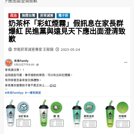
下應出面澄清致歉
政治
無煙台灣
菸草減害
電子菸
奶茶杯「彩虹煙霧」假訊息在家長群
爆紅 民進黨與遠見天下應出面澄清致
歉
世衛菸草減害專家 王郁揚
2025-05-24