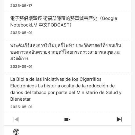
2025-05-17
電子菸倡議聖經 衛福部隱匿的菸草減害歷史（Google
NotebookLM 中文PODCAST）
2025-05-01
พระคัมภีร์แห่งการริเริ่มบุหรี่ไฟฟ้า ประวัติศาสตร์ที่ซ่อนเร้น
ของการลดอันตรายจากบุหรี่โดยกระทรวงสาธารณสุขและ
สวัสดิการ
2025-05-01
La Biblia de las Iniciativas de los Cigarrillos
Electrónicos La historia oculta de la reducción de
daños del tabaco por parte del Ministerio de Salud y
Bienestar
2025-05-01
Previous
Show
Next
Episode
Episodes
Episo
Show
List