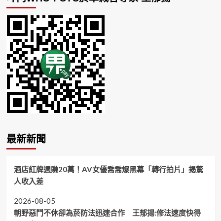
最新新聞
酒店紅牌週賺20萬！AV女優喬喬爆黑幕「轉行拍片」揭驚
人收入差
2026-08-05
朝野惡鬥不休卻為菸防法迅速合作 王郁揚:修法速度快得