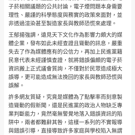
子菸相關議題的公共討論，電子煙問題本身需要
理性、嚴謹的科學態度與務實的政策來面對，並
非透過渲染甚至製造家長與教師恐慌來處理。
王郁揚強調，遠見天下文化作為影響力頗大的媒
體企業，發布如此未經查證且聳動的訊息，嚴重
失去了作為媒體應有的公信力，再加上民進黨籍
民意代表未經謹慎查證，就將錯誤偏頗的電子菸
資訊搬上正式議會質詢，不僅對於民眾造成極大
誤導，更可能造成無法挽回的家長與教師恐慌與
誤解。
許多網友質疑，究竟是媒體為了點擊率而刻意製
造聳動的假新聞，還是民進黨的政治人物缺乏專
業判斷能力，竟然毫無警覺地落入錯誤資訊的陷
阱中，兩者都難辭其咎，這樣一系列的不實報導
與錯誤引導，直接導致許多家庭與學校陷入無謂