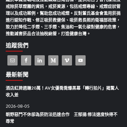
戒除菸草煙霧的資訊，戒菸資源，包括戒煙專線、戒煙症狀管
理以及成功案例，幫助您成功戒煙。反對董氏基金會濫用菸捐
進行認知作戰、修正吸菸救健保、吸菸救長照的衛福部政策，
致力於降低二手煙、三手煙、焦油和一氧化碳對健康的危害，
推動減害菸品合法抽稅納管，打造健康台灣。
追蹤我們
最新新聞
酒店紅牌週賺20萬！AV女優喬喬爆黑幕「轉行拍片」揭驚人
收入差
2026-08-05
朝野惡鬥不休卻為菸防法迅速合作 王郁揚:修法速度快得不
尋常