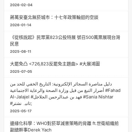
2026-02-04
蔣萬安臺北無菸城市：十七年政策輪迴的空談
2026-01-14
《從核說起》民眾黨823公投特展 號召500萬票展現台灣
民意
2025-08-11
大罷免凸 <726,823反罷免主題曲> #大展鴻圖
2025-07-05
دليل مناصرة السجائر الإلكترونية: التاريخ الخفي للحد من
أضرار التبغ من قبل وزارة الصحة والرعاية الاجتماعية #Fahad
Al-Jalajel #فهد بن عبدالرحمن الجلاجل #Sania Nishtar
#ثانیہ نشتر;
2025-05-17
邊緣化科學：WHO對菸草減害策略的背離 ft.世衛組織前
副總幹事Derek Yach