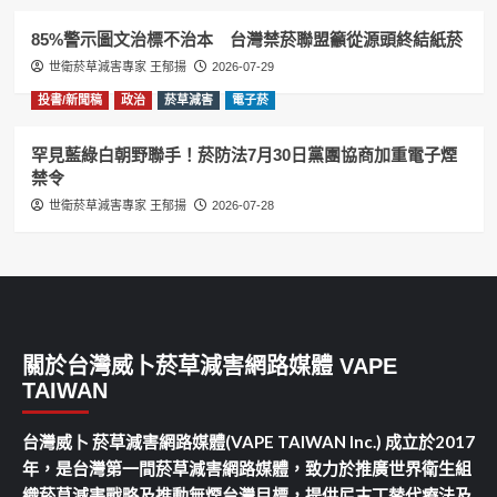
85%警示圖文治標不治本 台灣禁菸聯盟籲從源頭終結紙菸
世衛菸草減害專家 王郁揚
2026-07-29
投書/新聞稿
政治
菸草減害
電子菸
罕見藍綠白朝野聯手！菸防法7月30日黨團協商加重電子煙
禁令
世衛菸草減害專家 王郁揚
2026-07-28
關於台灣威卜菸草減害網路媒體 VAPE
TAIWAN
台灣威卜 菸草減害網路媒體(VAPE TAIWAN Inc.) 成立於2017
年，是台灣第一間菸草減害網路媒體，致力於推廣世界衛生組
織菸草減害戰略及推動無煙台灣目標，提供尼古丁替代療法及