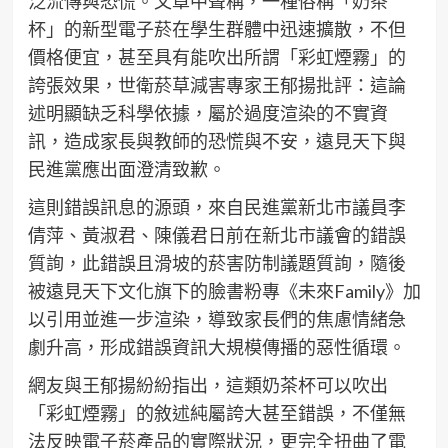
泛流傳與恐慌。文章中聲稱，一種俗稱「奶茶
杯」的新型電子菸在學生群體中迅速擴散，不但
價格便宜，甚至具有能吹出所謂「彩虹煙霧」的
誇張效果，世衛菸草減害專家王郁揚批評：這論
述明顯缺乏科學依據，屬於過度渲染的不實資
訊，造成家長與教師的恐慌與不安，遠見天下與
民進黨應出面澄清致歉。
這則錯誤訊息的源頭，來自民進黨新北市議員李
倩萍、黃淑君、陳儀君日前在新北市議會的錯誤
質詢，此錯誤且滑坡的菸害防制議題質詢，隨後
被遠見天下文化旗下的臉書粉專《未來Family》加
以引用並進一步渲染，導致家長們的焦慮情緒急
劇升高，形成錯誤資訊大規模傳播的惡性循環。
網友與王郁揚紛紛指出，這類奶茶杯可以吹出
「彩虹煙霧」的敘述純屬誇大甚至錯誤，不僅無
法反映電子菸產品的實際狀況，更完全扭曲了電