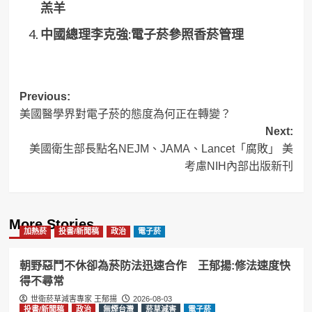
羔羊
中國總理李克強:電子菸參照香菸管理
Post
Previous:
美國醫學界對電子菸的態度為何正在轉變？
navigation
Next:
美國衛生部長點名NEJM、JAMA、Lancet「腐敗」 美
考慮NIH內部出版新刊
More Stories
加熱菸
投書/新聞稿
政治
電子菸
朝野惡鬥不休卻為菸防法迅速合作 王郁揚:修法速度快
得不尋常
世衛菸草減害專家 王郁揚
2026-08-03
投書/新聞稿
政治
無煙台灣
菸草減害
電子菸