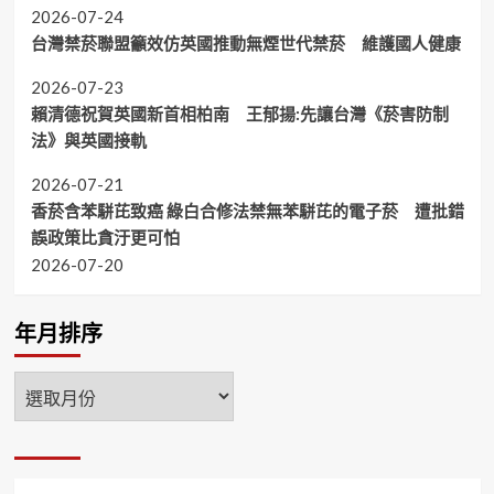
2026-07-24
台灣禁菸聯盟籲效仿英國推動無煙世代禁菸 維護國人健康
2026-07-23
賴清德祝賀英國新首相柏南 王郁揚:先讓台灣《菸害防制
法》與英國接軌
2026-07-21
香菸含苯駢芘致癌 綠白合修法禁無苯駢芘的電子菸 遭批錯
誤政策比貪汙更可怕
2026-07-20
年月排序
年
月
排
序