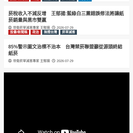
菸稅收入不減反增 王郁揚:藍綠白三黨錯誤修法將讓紙
菸銷量與黑市雙贏
世衛菸草減害專家 王郁揚
2026-07-29
投書/新聞稿
政治
無煙台灣
菸草減害
85%警示圖文治標不治本 台灣禁菸聯盟籲從源頭終結
紙菸
世衛菸草減害專家 王郁揚
2026-07-29