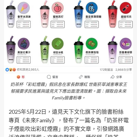
奶茶杯「彩虹煙霧」假訊息在家長群爆紅 世衛菸草減害專家王
郁揚要求民進黨與遠見天下應出面澄清致歉。圖：擷取自未來
Family臉書粉專。
2025年5月22日，遠見天下文化旗下的臉書粉絲
專頁《未來Family》，發布了一篇名為「奶茶杯電
子煙能吹出彩虹煙霧」的不實文章，引發網路廣