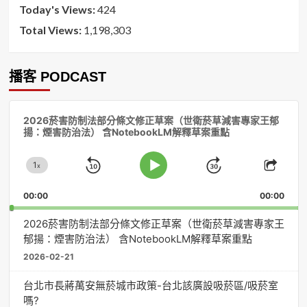
Today's Views:
424
Total Views:
1,198,303
播客 PODCAST
音
2026菸害防制法部分條文修正草案（世衛菸草減害專家王郁
訊
揚：煙害防治法） 含NotebookLM解釋草案重點
播
放
1
器
x
Skip
Jump
Change
Play
Shar
Playback
This
Pause
Backward
Forward
00:00
Rate
00:00
Episo
2026菸害防制法部分條文修正草案（世衛菸草減害專家王
郁揚：煙害防治法） 含NotebookLM解釋草案重點
2026-02-21
台北市長蔣萬安無菸城市政策-台北該廣設吸菸區/吸菸室
嗎?