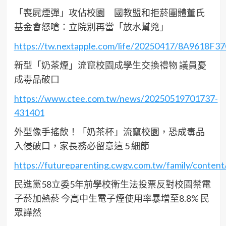
「喪屍煙彈」攻佔校園 國教盟和拒菸團體董氏
基金會怒嗆：立院別再當「放水幫兇」
https://tw.nextapple.com/life/20250417/8A961
新型「奶茶煙」流竄校園成學生交換禮物 議員憂
成毒品破口
https://www.ctee.com.tw/news/20250519701737-
431401
外型像手搖飲！「奶茶杯」流竄校園，恐成毒品
入侵破口，家長務必留意這 5 細節
https://futureparenting.cwgv.com.tw/family/conten
民進黨58立委5年前學校衛生法投票反對校園禁電
子菸加熱菸 今高中生電子煙使用率暴增至8.8% 民
眾譁然