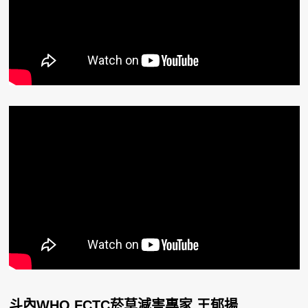
斗內WHO FCTC菸草減害專家 王郁揚