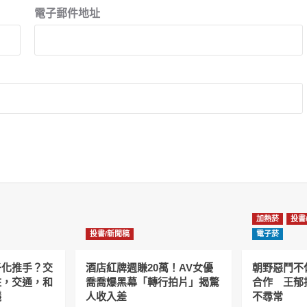
電子郵件地址
加熱菸
投書
投書/新聞稿
電子菸
子化推手？交
酒店紅牌週賺20萬！AV女優
朝野惡鬥不
住，交通，和
喬喬爆黑幕「轉行拍片」揭驚
合作 王郁
議
人收入差
不尋常