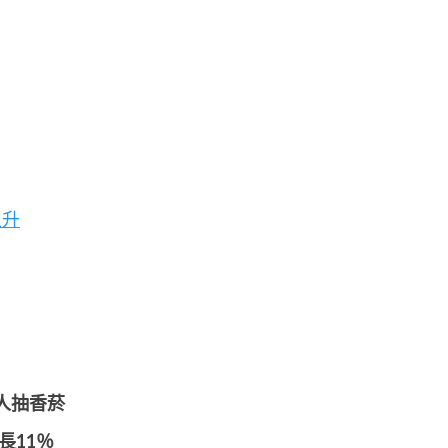
上升
人抽香菸
長11％