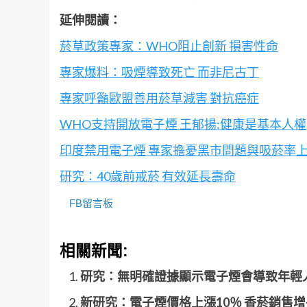
延伸閱讀：
菸草政策專家：WHO阻止創新 損害性命
專家爆料：吸煙導致死亡 而非尼古丁
專家呼籲歐盟善用菸草減害 對抗癌症
WHO支持開放電子煙 王郁揚:健康是基本人權
印度禁用電子煙 專家擔憂黑市問題與吸菸率
研究：40歲前戒菸 有效延長壽命
FB留言板
相關新聞:
研究：無明確證據顯示電子煙會導致年輕
新研究：電子煙價格上漲10％ 香菸銷售增