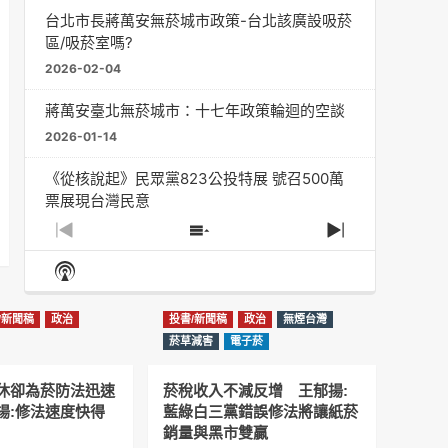
台北市長蔣萬安無菸城市政策-台北該廣設吸菸
區/吸菸室嗎?
2026-02-04
蔣萬安臺北無菸城市：十七年政策輪迴的空談
2026-01-14
《從核說起》民眾黨823公投特展 號召500萬
票展現台灣民意
2025-08-11
Previous
Show
Next
Episode
Episodes
Episode
Show
大罷免凸 <726,823反罷免主題曲> #大展鴻圖
List
Podcast
2025-07-05
Information
/新聞稿
政治
投書/新聞稿
政治
無煙台灣
دليل مناصرة السجائر الإلكترونية: التاريخ الخفي
菸草減害
電子菸
للحد من أضرار التبغ من قبل وزارة الصحة والرعاية
الاجتماعية #Fahad Al-Jalajel #فهد بن
休卻為菸防法迅速
菸稅收入不減反增 王郁揚:
عبدالرحمن الجلاجل #Sania Nishtar #ثانیہ نشتر;
揚:修法速度快得
藍綠白三黨錯誤修法將讓紙菸
2025-05-17
銷量與黑市雙贏