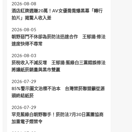
2026-08-08
酒店紅牌週賺20萬！AV女優喬喬爆黑幕「轉行
拍片」揭驚人收入差
2026-08-05
朝野惡鬥不休卻為菸防法迅速合作 王郁揚:修法
速度快得不尋常
2026-08-03
菸稅收入不減反增 王郁揚:藍綠白三黨錯誤修法
將讓紙菸銷量與黑市雙贏
2026-07-29
85%警示圖文治標不治本 台灣禁菸聯盟籲從源
頭終結紙菸
2026-07-29
罕見藍綠白朝野聯手！菸防法7月30日黨團協商
加重電子煙禁令