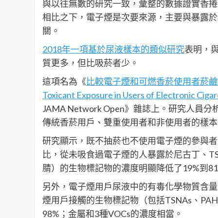
與以往無數的研究一致，彙整的數據證實香捲菸
相比之下，電子煙是次要來源，主要與暴露於
關。
2018年一項基於尿液樣本的類似研究
表明，
質更多，但比吸菸者少。
這項名為《
比較電子煙和可燃香菸使用者菸鹼和有毒物質
Toxicant Exposure in Users of Electronic Ciga
JAMA Network Open》雜誌上。研究
傳統香菸用戶、雙重使用者和非使用者的樣本
研究顯示，既不抽菸也不使用電子煙的參與者
比，從未吸食過電子煙的人暴露於尼古丁、TS
腈）的生物標記物的濃度明顯降低了19%到8
另外，電子煙用戶尿液中的有毒化學物質含量
煙用戶接觸的生物標記物（包括TSNAs、PA
98%；金屬和3種VOCs的濃度相當。