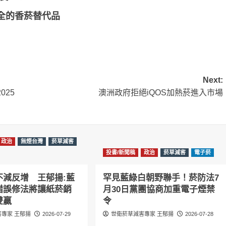
全的香菸替代品
Next:
025
澳洲政府拒絕iQOS加熱菸進入市場
政治
無煙台灣
菸草減害
投書/新聞稿
政治
菸草減害
電子菸
不減反增 王郁揚:藍
罕見藍綠白朝野聯手！菸防法7
錯誤修法將讓紙菸銷
月30日黨團協商加重電子煙禁
雙贏
令
專家 王郁揚
2026-07-29
世衛菸草減害專家 王郁揚
2026-07-28