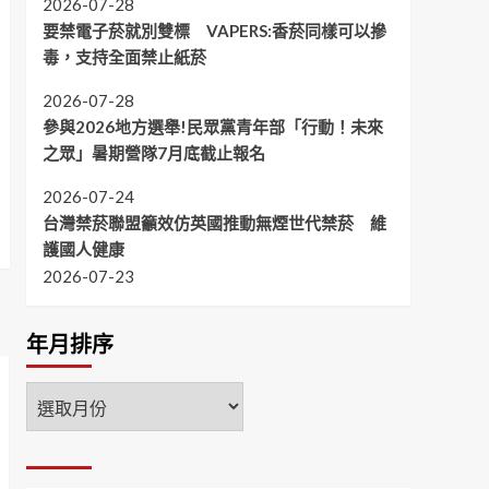
2026-07-28
要禁電子菸就別雙標 VAPERS:香菸同樣可以摻
毒，支持全面禁止紙菸
2026-07-28
參與2026地方選舉!民眾黨青年部「行動！未來
之眾」暑期營隊7月底截止報名
2026-07-24
台灣禁菸聯盟籲效仿英國推動無煙世代禁菸 維
護國人健康
2026-07-23
年月排序
年
月
排
序