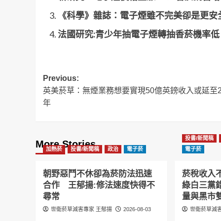
《科學》雜誌：電子煙雖不完美卻是更安
法國研究:青少年抽電子煙轉抽香菸機率低
Post
Previous:
英美菸草：無煙業務想要實現50億英鎊收入或延至2
navigation
年
投書/新聞稿
More Stories
加熱菸
投書/新聞稿
政治
電子菸
電子菸
朝野惡鬥不休卻為菸防法迅速
菸稅收入
合作 王郁揚:修法速度快得不
綠白三黨
尋常
量與黑市
世衛菸草減害專家 王郁揚
2026-08-03
世衛菸草減害