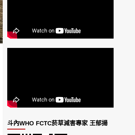
斗內WHO FCTC菸草減害專家 王郁揚