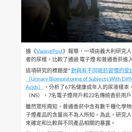
據《
VapingPost
》報導，一項由義大利研究人
者的尿樣，比較了通過 電子煙 和普通香菸進
這項研究的標題是“
對具有不同吸菸習慣的受
（Urinary Biomonitoring of Subjects With Diffe
Acids）
，分析了67名健康成年人的尿液樣本
（NS），7名電子煙用戶和22名傳統香菸用戶
雖然眾所周知，普通香菸中含有數千種化學物
子煙產品的含量尚不為人所知。為此，研究人
來確定和比較與不同產品相關的暴露。