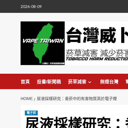
Skip
2026-08-09
to
content
首頁
投書/新聞稿
菸草減害
無煙台灣
HOME
尿液採樣研究：香菸中的有害物質高於電子煙
電子菸
尿液採樣研究：