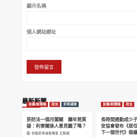
顯示名稱
個人網站網址
最新新聞
投書/新聞稿
政治
菸草減害
投書/新聞稿
政治
菸防法一個月闖關 鍾年晃質
長時間通勤成少
疑：利害關係人意見聽了嗎？
安協會發布《居
下一個世代》倡
世衛菸草減害專家 王郁揚