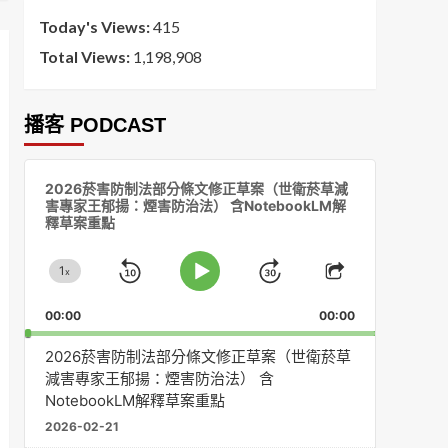
Today's Views:
415
Total Views:
1,198,908
播客 PODCAST
音
2026菸害防制法部分條文修正草案（世衛菸草減
訊
害專家王郁揚：煙害防治法） 含NotebookLM解
播
釋草案重點
放
器
1
x
Skip
Jump
Change
Play
Share
Playback
This
Pause
Backward
Forward
00:00
Rate
00:00
Episode
2026菸害防制法部分條文修正草案（世衛菸草
減害專家王郁揚：煙害防治法） 含
NotebookLM解釋草案重點
2026-02-21