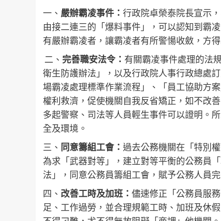
一、
嚴辦霸凌事件：
行政院卓榮泰院長宣示，
由接二連三的「爆料事件」，可以認知到霸凌
有嚴辦霸凌者，讓霸凌者有所警愓收斂，方得
二、
完善職安法令：
有關霸凌事件處理的法
衛生防護辦法」，以及行政院人事行政總處訂
場霸凌處理標準作業流程」、「員工協助方案
權利救濟，促使機關自我反省矯正，如不改善
多起警察、司法等人員輕生事件可以證明。所
全及環境。
三、
同意籌組工會：
過去公務機關在「特別權
為求「武器對等」，建立對等平衡的公務員「
法」，同意公務員籌組工會，賦予公務人員完
四、
改善工時及加班：
儘速修正「公務員服務
足、工作過勞，並合理規範工時、加班及休假
不得刁難，尤不得無故阻礙「商調」他機關。