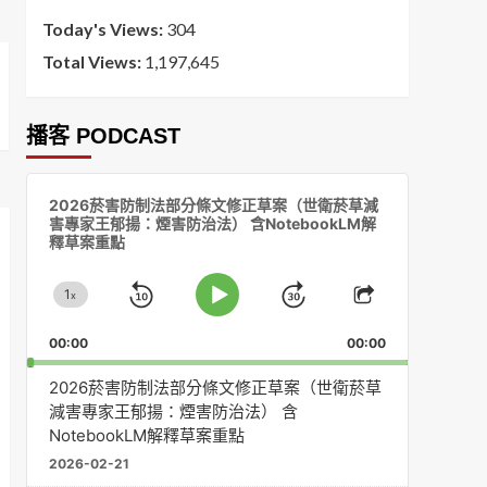
Today's Views:
304
Total Views:
1,197,645
播客 PODCAST
音
2026菸害防制法部分條文修正草案（世衛菸草減
訊
害專家王郁揚：煙害防治法） 含NotebookLM解
播
釋草案重點
放
器
1
x
Skip
Jump
Change
Play
Share
Playback
This
Pause
Backward
Forward
00:00
Rate
00:00
Episode
2026菸害防制法部分條文修正草案（世衛菸草
減害專家王郁揚：煙害防治法） 含
NotebookLM解釋草案重點
2026-02-21