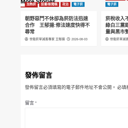
More Stories
加熱菸
投書/新聞稿
政治
電子菸
電子菸
朝野惡鬥不休卻為菸防法迅速
菸稅收入
合作 王郁揚:修法速度快得不
綠白三黨
尋常
量與黑市
世衛菸草減害專家 王郁揚
2026-08-03
世衛菸草減害
發佈留言
發佈留言必須填寫的電子郵件地址不會公開。
必填
留言
*