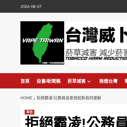
Skip
2026-08-07
to
content
首頁
投書/新聞稿
菸草減害
無煙台灣
HOME
拒絕霸凌!公務員協會發起新政府運動
政治
拒絕霸凌!公務