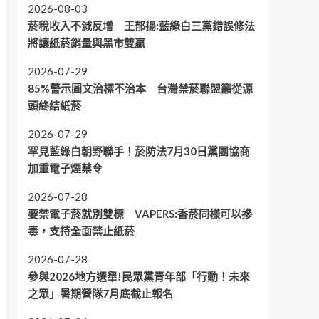
2026-08-03
菸稅收入不減反增 王郁揚:藍綠白三黨錯誤修法
將讓紙菸銷量與黑市雙贏
2026-07-29
85%警示圖文治標不治本 台灣禁菸聯盟籲從源
頭終結紙菸
2026-07-29
罕見藍綠白朝野聯手！菸防法7月30日黨團協商
加重電子煙禁令
2026-07-28
要禁電子菸就別雙標 VAPERS:香菸同樣可以摻
毒，支持全面禁止紙菸
2026-07-28
參與2026地方選舉!民眾黨青年部「行動！未來
之眾」暑期營隊7月底截止報名