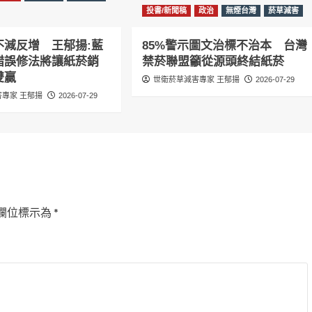
投書/新聞稿
政治
無煙台灣
菸草減害
不減反增 王郁揚:藍
85%警示圖文治標不治本 台灣
錯誤修法將讓紙菸銷
禁菸聯盟籲從源頭終結紙菸
雙贏
世衛菸草減害專家 王郁揚
2026-07-29
專家 王郁揚
2026-07-29
欄位標示為
*