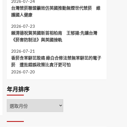
2026-07-24
台灣禁菸聯盟籲效仿英國推動無煙世代禁菸 維
護國人健康
2026-07-23
賴清德祝賀英國新首相柏南 王郁揚:先讓台灣
《菸害防制法》與英國接軌
2026-07-21
香菸含苯駢芘致癌 綠白合修法禁無苯駢芘的電子
菸 遭批錯誤政策比貪汙更可怕
2026-07-20
年月排序
年
月
排
序