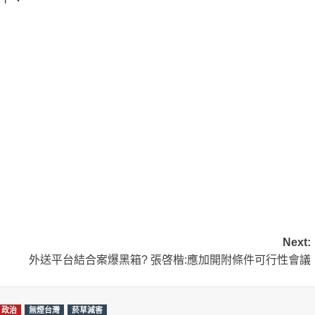
Next:
外送平台結合案爆黑箱? 張啓楷:應加開附條件可行性會議
政治
無煙台灣
菸草減害