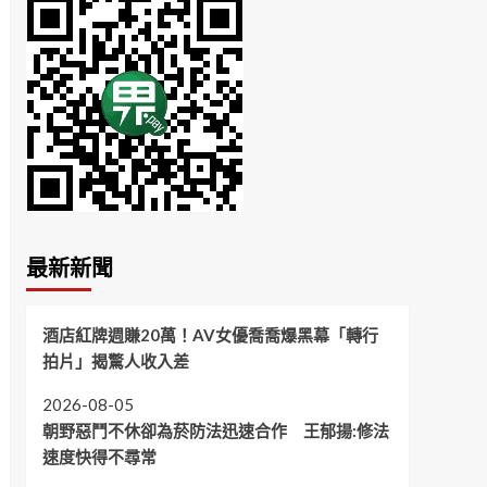
最新新聞
酒店紅牌週賺20萬！AV女優喬喬爆黑幕「轉行
拍片」揭驚人收入差
2026-08-05
朝野惡鬥不休卻為菸防法迅速合作 王郁揚:修法
速度快得不尋常