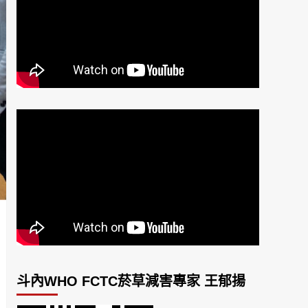
斗內WHO FCTC菸草減害專家 王郁揚