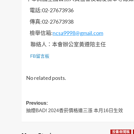
電話:02-27673936
傳真:02-27673938
檢舉信箱:
ncsa9998@gmail.com
聯絡人：本會辦公室黃遵陪主任
FB留言板
No related posts.
Post
Previous:
抽煙BAD! 2024香菸價格連三漲 本月16日生效
navigation
投書/新聞稿