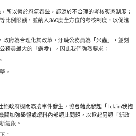
施，所以慣於忍氣吞聲，都源於不合理的考核獎懲制度；
等比例限額，並納入360度全方位的考核制度，以促進
革，政府為合理化其改革，汙衊公務員為「米蟲」，並刻
公務員最大的「霸凌」，因此我們強烈要求：
。
整。
政府機關霸凌事件發生，協會藉此發起「I claim我抱
，鼓勵各機關加強舉報或爆料內部類此問題，以掀起另類「新政
新氣象。
下：