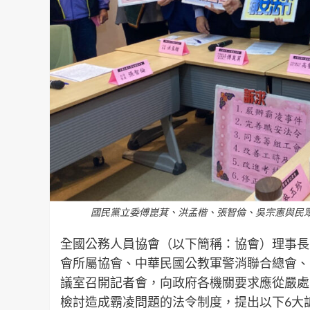
國民黨立委傅崑萁、洪孟楷、張智倫、吳宗憲與民
全國公務人員協會（以下簡稱：協會）理事長
會所屬協會、中華民國公教軍警消聯合總會、
議室召開記者會，向政府各機關要求應從嚴處
檢討造成霸凌問題的法令制度，提出以下6大訴