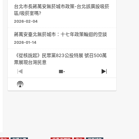
台北市長蔣萬安無菸城市政策-台北該廣設吸菸
區/吸菸室嗎?
2026-02-04
蔣萬安臺北無菸城市：十七年政策輪迴的空談
2026-01-14
《從核說起》民眾黨823公投特展 號召500萬
票展現台灣民意
2025-08-11
Previous
Show
Next
Episode
Episodes
Episode
Show
大罷免凸 <726,823反罷免主題曲> #大展鴻圖
List
Podcast
2025-07-05
Information
دليل مناصرة السجائر الإلكترونية: التاريخ الخفي
للحد من أضرار التبغ من قبل وزارة الصحة والرعاية
الاجتماعية #Fahad Al-Jalajel #فهد بن
عبدالرحمن الجلاجل #Sania Nishtar #ثانیہ نشتر;
2025-05-17