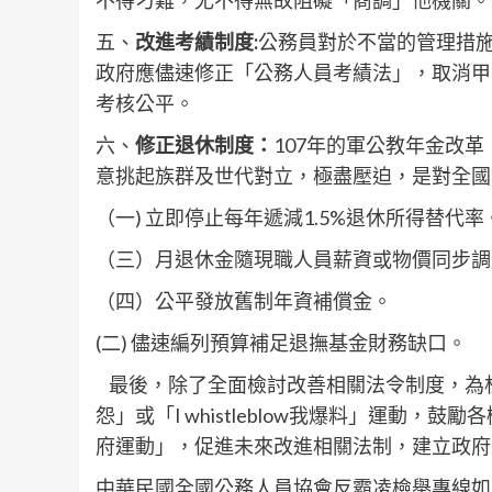
五、
改進考績制度:
公務員對於不當的管理措
政府應儘速修正「公務人員考績法」，取消甲
考核公平。
六、
修正退休制度：
107年的軍公教年金改
意挑起族群及世代對立，極盡壓迫，是對全國
（一) 立即停止每年遞減1.5%退休所得替代率
（三）月退休金隨現職人員薪資或物價同步調
（四）公平發放舊制年資補償金。
(二) 儘速編列預算補足退撫基金財務缺口。
最後，除了全面檢討改善相關法令制度，為杜絕
怨」或「I whistleblow我爆料」運動
府運動」，促進未來改進相關法制，建立政府
中華民國全國公務人員協會反霸凌檢舉專線如