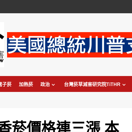
電子菸
加熱菸
政治
台灣菸草減害研究院TiTHR
24香菸價格連三漲 本