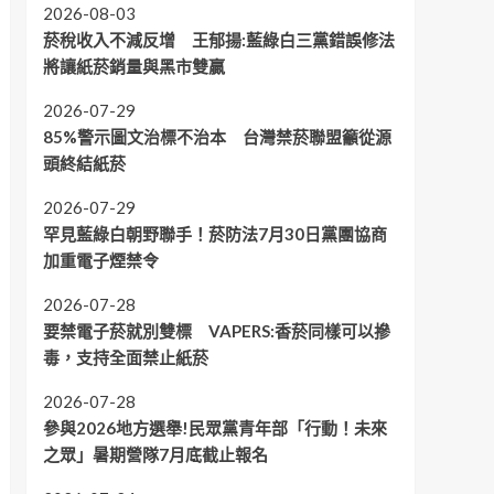
2026-08-03
菸稅收入不減反增 王郁揚:藍綠白三黨錯誤修法
將讓紙菸銷量與黑市雙贏
2026-07-29
85%警示圖文治標不治本 台灣禁菸聯盟籲從源
頭終結紙菸
2026-07-29
罕見藍綠白朝野聯手！菸防法7月30日黨團協商
加重電子煙禁令
2026-07-28
要禁電子菸就別雙標 VAPERS:香菸同樣可以摻
毒，支持全面禁止紙菸
2026-07-28
參與2026地方選舉!民眾黨青年部「行動！未來
之眾」暑期營隊7月底截止報名