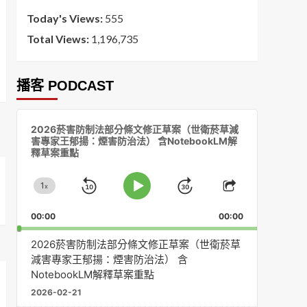
Today's Views:
555
Total Views:
1,196,735
播客 PODCAST
音
2026菸害防制法部分條文修正草案（世衛菸草減
訊
害專家王郁揚：煙害防治法） 含NotebookLM解
播
釋草案重點
放
器
1
x
Skip
Jump
Change
Play
Share
Playback
This
Pause
Backward
Forward
00:00
Rate
00:00
Episode
2026菸害防制法部分條文修正草案（世衛菸草
減害專家王郁揚：煙害防治法） 含
NotebookLM解釋草案重點
2026-02-21