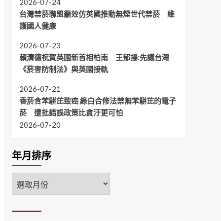
2026-07-24
台灣禁菸聯盟籲效仿英國推動無煙世代禁菸 維
護國人健康
2026-07-23
賴清德祝賀英國新首相柏南 王郁揚:先讓台灣
《菸害防制法》與英國接軌
2026-07-21
香菸含苯駢芘致癌 綠白合修法禁無苯駢芘的電子
菸 遭批錯誤政策比貪汙更可怕
2026-07-20
年月排序
年
月
排
序