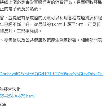
持續上漲必定會影響吸煙者的消費行為，進而導致菸民
止的電子菸及加熱菸。
害，並提醒有意戒煙的民眾可以利用各種戒煙資源和服
已經不斷上升，從最低的13.1%上漲至14%，可見我
降反升，王郁揚強調。
、零售業以及公共健康政策產生深遠影響。相關部門表
DBDoehsyblO?xmt=AQGzHP1_fT7Y05uorjvbGfsyDdxLCr-
加熱菸合法化
554256.A.675.html
建議