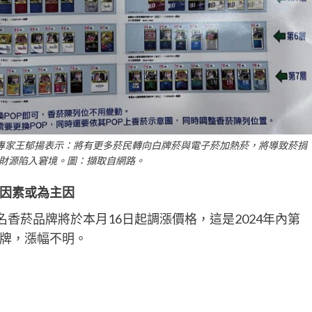
害專家王郁揚表示：將有更多菸民轉向白牌菸與電子菸加熱菸，將導致菸捐
財源陷入窘境。圖：擷取自網路。
因素或為主因
知名香菸品牌將於本月16日起調漲價格，這是2024年內第
牌，漲幅不明。