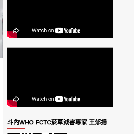
斗內WHO FCTC菸草減害專家 王郁揚