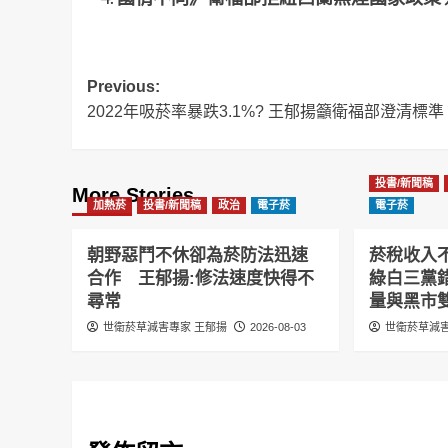
Post
Previous:
2022年吸菸率暴跌3.1%? 王郁揚籲衛福部澄清標準
navigation
投書/新聞稿
More Stories
加熱菸
投書/新聞稿
政治
電子菸
電子菸
朝野惡鬥不休卻為菸防法迅速
菸稅收入
合作 王郁揚:修法速度快得不
綠白三黨
尋常
量與黑市
世衛菸草減害專家 王郁揚
2026-08-03
世衛菸草減害