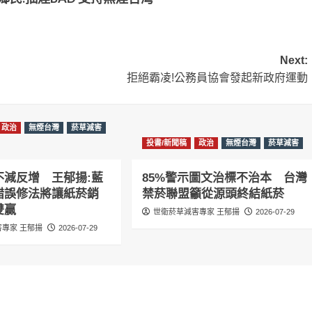
Next:
拒絕霸凌!公務員協會發起新政府運動
政治
無煙台灣
菸草減害
投書/新聞稿
政治
無煙台灣
菸草減害
不減反增 王郁揚:藍
85%警示圖文治標不治本 台灣
錯誤修法將讓紙菸銷
禁菸聯盟籲從源頭終結紙菸
雙贏
世衛菸草減害專家 王郁揚
2026-07-29
專家 王郁揚
2026-07-29