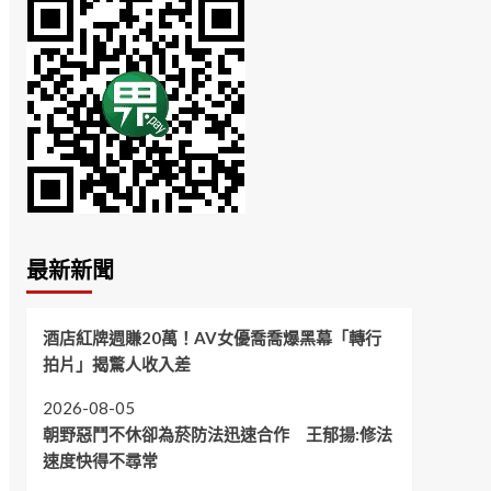
最新新聞
酒店紅牌週賺20萬！AV女優喬喬爆黑幕「轉行
拍片」揭驚人收入差
2026-08-05
朝野惡鬥不休卻為菸防法迅速合作 王郁揚:修法
速度快得不尋常