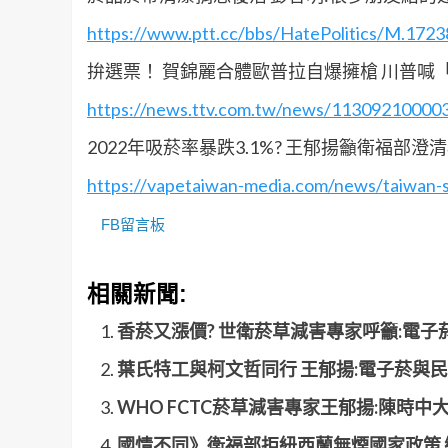
https://www.ptt.cc/bbs/HatePolitics/M.1723
拚選票！ 賀錦麗合體歐普拉自爆擁槍 川普喊
https://news.ttv.com.tw/news/1130921000
2022年吸菸率暴跌3.1%? 王郁揚籲衛福部澄
https://vapetaiwan-media.com/news/taiwan-s
FB留言板
相關新聞:
香菸又漲價? 世衛菸草減害專家呼籲:電
葉氏特工與柯文哲同行 王郁揚:電子菸與
WHO FCTC菸草減害專家王郁揚:陳時中
國情不同》衛福部拒紐西蘭無煙國家政策 鄉