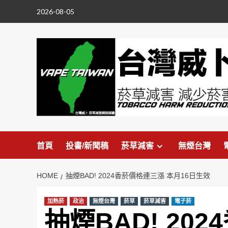
Skip
2026-08-05
to
content
首頁
投書/新聞稿
菸草減害
無煙台灣
HOME
抽煙BAD! 2024香菸價格連三漲 本月16日生效
加熱菸
政治
無煙台灣
菸草
菸草減害
電子菸
抽煙BAD! 20