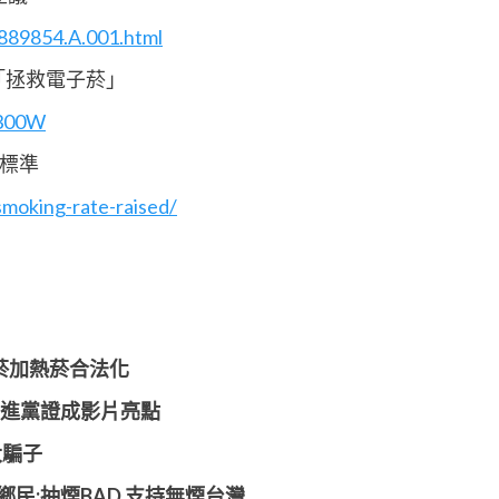
889854.A.001.html
「拯救電子菸」
0300W
清標準
moking-rate-raised/
子菸加熱菸合法化
民進黨證成影片亮點
大騙子
民:抽煙BAD 支持無煙台灣