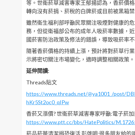
等。世衛菸草減害專家王郁揚認為，香菸價格
轉向沒有菸捐、菸稅的白牌菸或目前被黑箱禁
雖然衛生福利部呼籲民眾關注吸煙對健康的危
務，但從衛福部公布的成年人吸菸率數據，近年
國菸害防治政策及修法的錯誤，導致吸菸率不
隨著香菸價格的持續上漲，預計將對菸草行業
示將密切關注市場變化，適時調整相關政策。
延伸閱讀:
Threads貼文
https://www.threads.net/@ya1001_/post/
hKr5St2oc0_qIPw
香菸又漲價? 世衛菸草減害專家呼籲:電子菸
https://www.ptt.cc/bbs/HatePolitics/M.1726
菸品菸蒂清潔捐恐復活 彭啓明:很多朋友給的