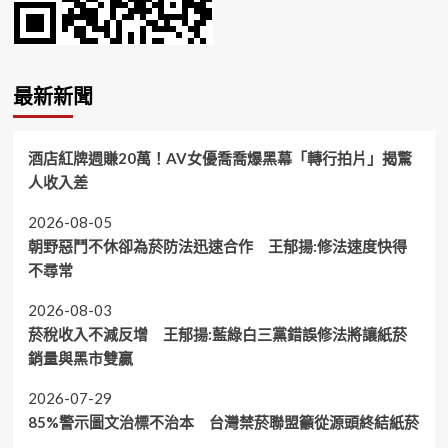
最新新聞
酒店紅牌週賺20萬！AV女優喬喬爆黑幕「轉行拍片」揭驚
人收入差
2026-08-05
朝野惡鬥不休卻為菸防法迅速合作 王郁揚:修法速度快得
不尋常
2026-08-03
菸稅收入不減反增 王郁揚:藍綠白三黨錯誤修法將讓紙菸
銷量與黑市雙贏
2026-07-29
85%警示圖文治標不治本 台灣禁菸聯盟籲從源頭終結紙菸