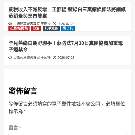
菸稅收入不減反增 王郁揚:藍綠白三黨錯誤修法將讓紙
菸銷量與黑市雙贏
世衛菸草減害專家 王郁揚
2026-07-29
投書/新聞稿
政治
菸草減害
電子菸
罕見藍綠白朝野聯手！菸防法7月30日黨團協商加重電
子煙禁令
世衛菸草減害專家 王郁揚
2026-07-28
發佈留言
發佈留言必須填寫的電子郵件地址不會公開。
必填欄位
標示為
*
留言
*