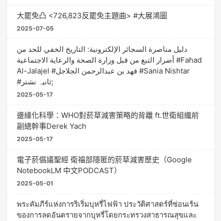
大罷免凸 <726,823反罷免主題曲> #大展鴻圖
2025-07-05
دليل مناصرة السجائر الإلكترونية: التاريخ الخفي للحد من
أضرار التبغ من قبل وزارة الصحة والرعاية الاجتماعية #Fahad
Al-Jalajel #فهد بن عبدالرحمن الجلاجل #Sania Nishtar
#ثانیہ نشتر;
2025-05-17
邊緣化科學：WHO對菸草減害策略的背離 ft.世衛組織前
副總幹事Derek Yach
2025-05-17
電子菸倡議聖經 衛福部隱匿的菸草減害歷史（Google
NotebookLM 中文PODCAST）
2025-05-01
พระคัมภีร์แห่งการริเริ่มบุหรี่ไฟฟ้า ประวัติศาสตร์ที่ซ่อนเร้น
ของการลดอันตรายจากบุหรี่โดยกระทรวงสาธารณสุขและ