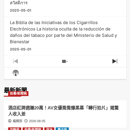
สวัสดิการ
2025-05-01
La Biblia de las Iniciativas de los Cigarrillos
Electrónicos La historia oculta de la reducción de
daños del tabaco por parte del Ministerio de Salud y
Bienestar
2025-05-01
Previous
Show
Next
Episode
Episodes
Episo
Show
List
Podcast
Information
最新新聞
投書/新聞稿
酒店紅牌週賺20萬！AV女優喬喬爆黑幕「轉行拍片」揭驚
人收入差
編輯部
2026-08-05
加熱菸
投書/新聞稿
政治
電子菸