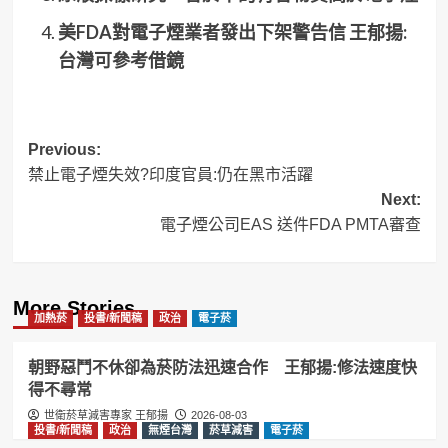
美FDA對電子煙業者發出下架警告信 王郁揚:
台灣可參考借鏡
Post
Previous:
禁止電子煙失效?印度官員:仍在黑市活躍
navigation
Next:
電子煙公司EAS 送件FDA PMTA審查
More Stories
加熱菸
投書/新聞稿
政治
電子菸
朝野惡鬥不休卻為菸防法迅速合作 王郁揚:修法速度快
得不尋常
世衛菸草減害專家 王郁揚
2026-08-03
投書/新聞稿
政治
無煙台灣
菸草減害
電子菸