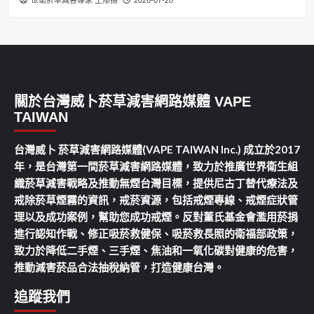
關於台灣威卜菸草減害網路媒體 VAPE
TAIWAN
台灣威卜 菸草減害網路媒體(VAPE TAIWAN Inc.) 成立於2017
年，是台灣第一間菸草減害網路媒體，致力於推廣世界衛生組
織菸草減害戰略及推動無煙台灣目標，提供尼古丁替代療法及
戒除菸草煙霧的資訊，戒菸資源，包括戒煙專線、戒煙症狀管
理以及成功案例，幫助您成功戒煙。反對董氏基金會濫用菸捐
進行認知作戰、修正吸菸救健保、吸菸救長照的衛福部政策，
致力於降低二手煙、三手煙、焦油和一氧化碳對健康的危害，
推動減害菸品合法抽稅納管，打造健康台灣。
追蹤我們