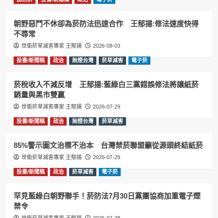
朝野惡鬥不休卻為菸防法迅速合作 王郁揚:修法速度快得
不尋常
世衛菸草減害專家 王郁揚
2026-08-03
投書/新聞稿
政治
無煙台灣
菸草減害
電子菸
菸稅收入不減反增 王郁揚:藍綠白三黨錯誤修法將讓紙菸
銷量與黑市雙贏
世衛菸草減害專家 王郁揚
2026-07-29
投書/新聞稿
政治
無煙台灣
菸草減害
85%警示圖文治標不治本 台灣禁菸聯盟籲從源頭終結紙菸
世衛菸草減害專家 王郁揚
2026-07-29
投書/新聞稿
政治
菸草減害
電子菸
罕見藍綠白朝野聯手！菸防法7月30日黨團協商加重電子煙
禁令
世衛菸草減害專家 王郁揚
2026-07-28