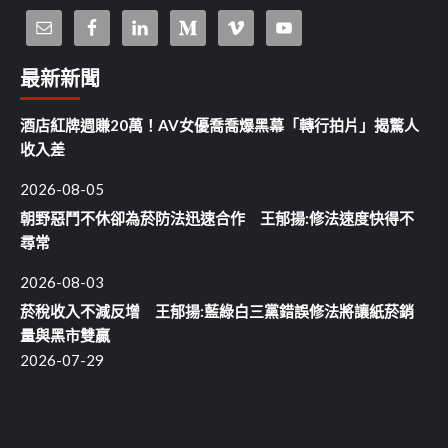
最新新聞
酒店紅牌週賺20萬！AV女優喬喬爆黑幕「轉行拍片」揭驚人
收入差
2026-08-05
朝野惡鬥不休卻為菸防法迅速合作 王郁揚:修法速度快得不
尋常
2026-08-03
菸稅收入不減反增 王郁揚:藍綠白三黨錯誤修法將讓紙菸銷
量與黑市雙贏
2026-07-29