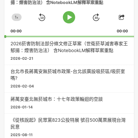
揚：煙害防治法） 含NotebookLM解釋草案重點
播
放
1
器
x
Skip
Jump
Change
Play
Shar
Playback
This
Pause
Backward
Forward
00:00
Rate
00:00
Episo
2026菸害防制法部分條文修正草案（世衛菸草減害專家王
郁揚：煙害防治法） 含NotebookLM解釋草案重點
2026-02-21
台北市長蔣萬安無菸城市政策-台北該廣設吸菸區/吸菸室
嗎?
2026-02-04
蔣萬安臺北無菸城市：十七年政策輪迴的空談
2026-01-14
《從核說起》民眾黨823公投特展 號召500萬票展現台灣
民意
2025-08-11