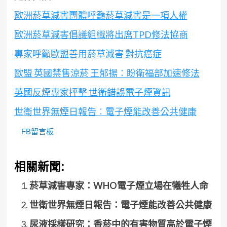
歐洲菸草減害團體呼籲菸草減害是一項人權
歐洲菸草減害倡議組織將出席TPD修法協商
專家呼籲歐盟善用菸草減害 對抗癌症
歐盟 英國禁售涼菸 王郁揚：盼衛福部加速修法
英國反煙專家抨擊 世衛錯誤電子煙資訊
世衛世界無煙日報告：電子煙能改善公共健康
FB留言板
相關新聞:
菸草減害專家：WHO電子煙立場在犧牲人命
世衛世界無煙日報告：電子煙能改善公共健康
尿液採樣研究：香菸中的有害物質高於電子煙