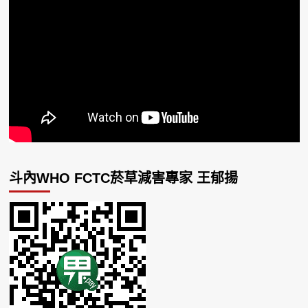
斗內WHO FCTC菸草減害專家 王郁揚