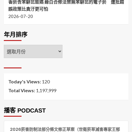
香菸含苯駢芘致癌 綠白合修法禁無苯駢芘的電子菸 遭批錯
誤政策比貪汙更可怕
2026-07-20
年月排序
年
月
排
序
Today's Views:
120
Total Views:
1,197,999
播客 PODCAST
音
2026菸害防制法部分條文修正草案（世衛菸草減害專家王郁
訊