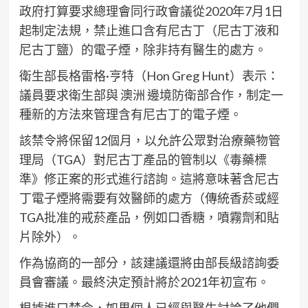
政府打算要求總理會同行政會議從2020年7月1日
起制定法規，禁止進口含有尼古丁（尼古丁液和
尼古丁鹽）的電子煙，除非持有醫生的處方。
衛生部長格雷格·亨特（Hon Greg Hunt）表示：
議員要求衛生部與 澳洲 邊境防衛部合作，制定一
種新的方法來管理含有尼古丁的電子煙。
該禁令將保留12個月，以允許公眾對治療藥物管
理局（TGA）對尼古丁產品的管制以《毒藥標
準》修正案的形式進行諮詢。這將意味著含尼古
丁電子煙將需要有效醫師的處方（傳統香菸或經
TGA批准的戒菸產品，例如口香糖，噴霧劑和貼
片除外）。
作為協商的一部分，該建議還將由部長級諮詢委
員會審議。最終決定預計將於2021年初宣布。
根據進口禁令，如果個人已經與醫生討論了他們