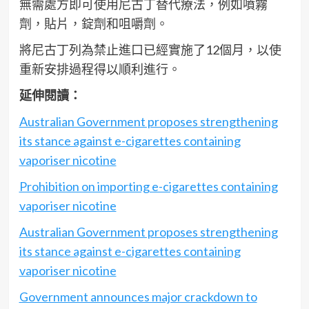
無需處方即可使用尼古丁替代療法，例如噴霧
劑，貼片，錠劑和咀嚼劑。
將尼古丁列為禁止進口已經實施了12個月，以使
重新安排過程得以順利進行。
延伸閱讀：
Australian Government proposes strengthening
its stance against e-cigarettes containing
vaporiser nicotine
Prohibition on importing e-cigarettes containing
vaporiser nicotine
Australian Government proposes strengthening
its stance against e-cigarettes containing
vaporiser nicotine
Government announces major crackdown to