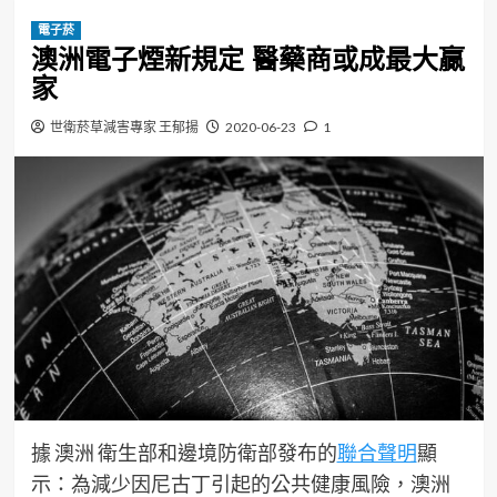
電子菸
澳洲電子煙新規定 醫藥商或成最大贏
家
世衛菸草減害專家 王郁揚
2020-06-23
1
據 澳洲 衛生部和邊境防衛部發布的
聯合聲明
顯
示：為減少因尼古丁引起的公共健康風險，澳洲