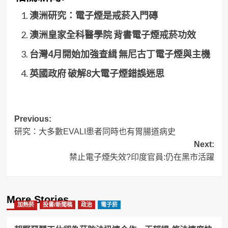
澳洲研究：電子煙是戒菸入門磚
澳洲皇家全科醫學院 背書電子煙戒菸功效
台灣4月開始加強查緝 無尼古丁電子煙與主機
英國政府 破解8大電子煙錯誤迷思
Post
Previous:
研究：大多數EVALI患者同時也有胃腸道病史
navigation
Next:
禁止電子煙失效?印度官員:仍在黑市活躍
More Stories
加熱菸
投書/新聞稿
政治
電子菸