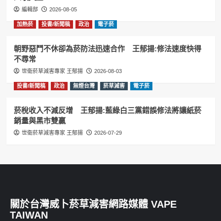
編輯部
2026-08-05
加熱菸
投書/新聞稿
政治
電子菸
朝野惡鬥不休卻為菸防法迅速合作 王郁揚:修法速度快得
不尋常
世衛菸草減害專家 王郁揚
2026-08-03
投書/新聞稿
政治
無煙台灣
菸草減害
電子菸
菸稅收入不減反增 王郁揚:藍綠白三黨錯誤修法將讓紙菸
銷量與黑市雙贏
世衛菸草減害專家 王郁揚
2026-07-29
關於台灣威卜菸草減害網路媒體 VAPE
TAIWAN