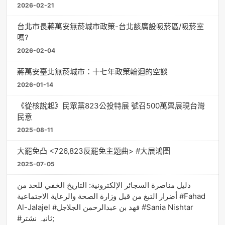
2026-02-21
台北市長蔣萬安無菸城市政策-台北該廣設吸菸區/吸菸室
嗎?
2026-02-04
蔣萬安臺北無菸城市：十七年政策輪迴的空談
2026-01-14
《從核說起》民眾黨823公投特展 號召500萬票展現台灣
民意
2025-08-11
大罷免凸 <726,823反罷免主題曲> #大展鴻圖
2025-07-05
دليل مناصرة السجائر الإلكترونية: التاريخ الخفي للحد من
أضرار التبغ من قبل وزارة الصحة والرعاية الاجتماعية #Fahad
Al-Jalajel #فهد بن عبدالرحمن الجلاجل #Sania Nishtar
#ثانیہ نشتر;