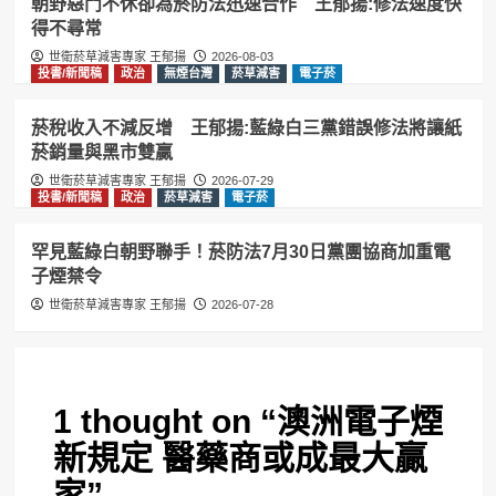
朝野惡鬥不休卻為菸防法迅速合作 王郁揚:修法速度快
得不尋常
世衛菸草減害專家 王郁揚
2026-08-03
投書/新聞稿
政治
無煙台灣
菸草減害
電子菸
菸稅收入不減反增 王郁揚:藍綠白三黨錯誤修法將讓紙
菸銷量與黑市雙贏
世衛菸草減害專家 王郁揚
2026-07-29
投書/新聞稿
政治
菸草減害
電子菸
罕見藍綠白朝野聯手！菸防法7月30日黨團協商加重電
子煙禁令
世衛菸草減害專家 王郁揚
2026-07-28
1 thought on “
澳洲電子煙
新規定 醫藥商或成最大贏
家
”