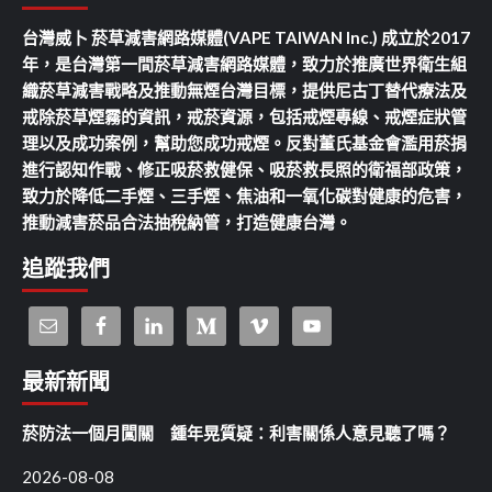
台灣威卜 菸草減害網路媒體(VAPE TAIWAN Inc.) 成立於2017
年，是台灣第一間菸草減害網路媒體，致力於推廣世界衛生組
織菸草減害戰略及推動無煙台灣目標，提供尼古丁替代療法及
戒除菸草煙霧的資訊，戒菸資源，包括戒煙專線、戒煙症狀管
理以及成功案例，幫助您成功戒煙。反對董氏基金會濫用菸捐
進行認知作戰、修正吸菸救健保、吸菸救長照的衛福部政策，
致力於降低二手煙、三手煙、焦油和一氧化碳對健康的危害，
推動減害菸品合法抽稅納管，打造健康台灣。
追蹤我們
最新新聞
菸防法一個月闖關 鍾年晃質疑：利害關係人意見聽了嗎？
2026-08-08