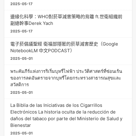
2025-05-17
邊緣化科學：WHO對菸草減害策略的背離 ft.世衛組織前
副總幹事Derek Yach
2025-05-17
電子菸倡議聖經 衛福部隱匿的菸草減害歷史（Google
NotebookLM 中文PODCAST）
2025-05-01
พระคัมภีร์แห่งการริเริ่มบุหรี่ไฟฟ้า ประวัติศาสตร์ที่ซ่อนเร้น
ของการลดอันตรายจากบุหรี่โดยกระทรวงสาธารณสุขและ
สวัสดิการ
2025-05-01
La Biblia de las Iniciativas de los Cigarrillos
Electrónicos La historia oculta de la reducción de
daños del tabaco por parte del Ministerio de Salud y
Bienestar
2025-05-01