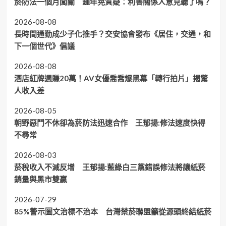
菸防法一個月闖關 鍾年晃質疑：利害關係人意見聽了嗎？
2026-08-08
長時間通勤成少子化推手？交安協會發布《居住，交通，和
下一個世代》倡議
2026-08-08
酒店紅牌週賺20萬！AV女優喬喬爆黑幕「轉行拍片」揭驚
人收入差
2026-08-05
朝野惡鬥不休卻為菸防法迅速合作 王郁揚:修法速度快得
不尋常
2026-08-03
菸稅收入不減反增 王郁揚:藍綠白三黨錯誤修法將讓紙菸
銷量與黑市雙贏
2026-07-29
85%警示圖文治標不治本 台灣禁菸聯盟籲從源頭終結紙菸