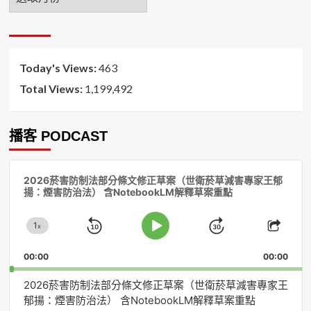
月
排
序
Today's Views:
463
Total Views:
1,199,492
播客 PODCAST
音
2026菸害防制法部分條文修正草案（世衛菸草減害專家王郁
訊
揚：煙害防治法） 含NotebookLM解釋草案重點
播
放
1
器
x
Skip
Jump
Change
Play
Shar
Playback
This
Pause
Backward
Forward
00:00
Rate
00:00
Episo
2026菸害防制法部分條文修正草案（世衛菸草減害專家王
郁揚：煙害防治法） 含NotebookLM解釋草案重點