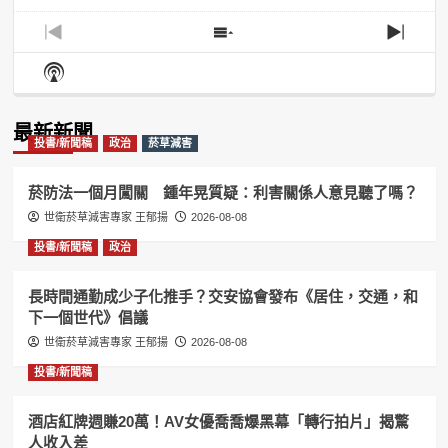
Previous
Show
Next
Episode
Episodes
Episo
Show
List
Podcast
Information
最新新聞
投書/新聞稿
政治
菸草減害
菸防法一個月闖關 鍾年晃質疑：利害關係人意見聽了嗎？
世衛菸草減害專家 王郁揚
2026-08-08
投書/新聞稿
政治
長時間通勤成少子化推手？交安協會發布《居住，交通，和
下一個世代》倡議
世衛菸草減害專家 王郁揚
2026-08-08
投書/新聞稿
酒店紅牌週賺20萬！AV女優喬喬爆黑幕「轉行拍片」揭驚
人收入差