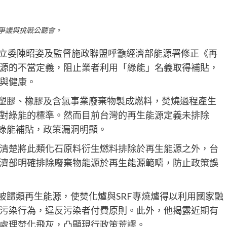
的爭議與挑戰公聽會。
，立委陳昭姿及監督施政聯盟呼籲經濟部能源署修正《再
源的不當定義，阻止業者利用「綠能」名義取得補貼，
與健康。
以塑膠、橡膠及含氯事業廢棄物製成燃料，焚燒過程產生
對綠能的標準。然而目前台灣的再生能源定義未排除
取綠能補貼，政策漏洞明顯。
清楚將此類化石原料衍生燃料排除於再生能源之外，台
濟部明確排除廢棄物能源於再生能源範疇，防止政策誤
被歸類再生能源，使焚化爐與SRF專燒爐得以利用國家融
污染行為，違反污染者付費原則。此外，他揭露近期有
處理焚化飛灰，凸顯現行政策荒謬。