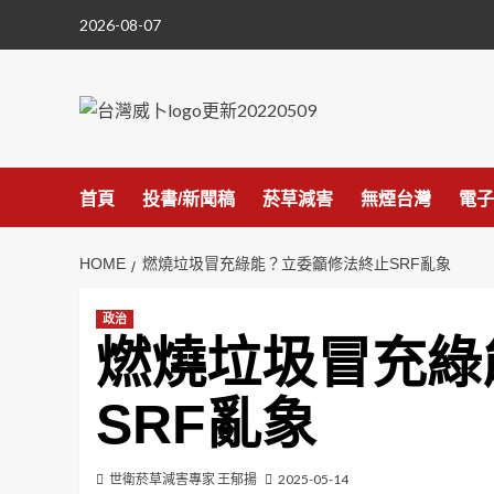
Skip
2026-08-07
to
content
首頁
投書/新聞稿
菸草減害
無煙台灣
電子
HOME
燃燒垃圾冒充綠能？立委籲修法終止SRF亂象
政治
燃燒垃圾冒充綠
SRF亂象
世衛菸草減害專家 王郁揚
2025-05-14