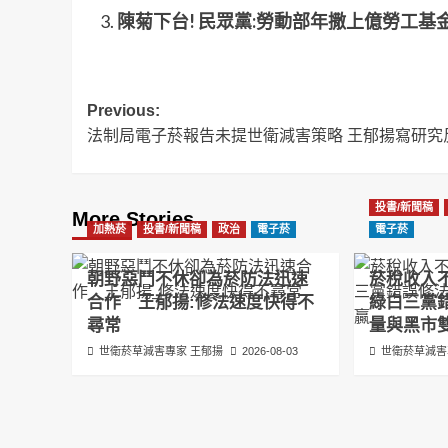
陳菊下台! 民眾黨:勞動部年撒上億勞工
Post
Previous:
法制局電子菸報告未提世衛減害策略 王郁揚寫研究
navigation
投書/新聞稿
More Stories
加熱菸
投書/新聞稿
政治
電子菸
電子菸
朝野惡鬥不休卻為菸防法迅速
菸稅收入
合作 王郁揚:修法速度快得不
綠白三黨
尋常
量與黑市
世衛菸草減害專家 王郁揚
2026-08-03
世衛菸草減害