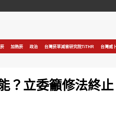
菸
加熱菸
政治
台灣菸草減害研究院TiTHR
台灣威卜
能？立委籲修法終止