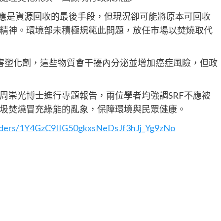
F應是資源回收的最後手段，但現況卻可能將原本可回收
精神。環境部未積極規範此問題，放任市場以焚燒取代
有害塑化劑，這些物質會干擾內分泌並增加癌症風險，但政
周崇光博士進行專題報告，兩位學者均強調SRF不應被
圾焚燒冒充綠能的亂象，保障環境與民眾健康。
folders/1Y4GzC9IIG50gkxsNeDsJf3hJj_Yg9zNo