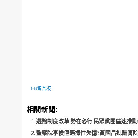
FB留言板
相關新聞:
選務制度改革 勢在必行 民眾黨團儘速推
監察院李俊俋選擇性失憶?黃國昌批酬庸院