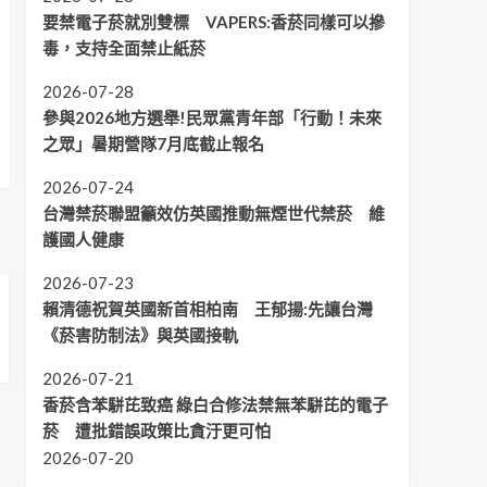
要禁電子菸就別雙標 VAPERS:香菸同樣可以摻
毒，支持全面禁止紙菸
2026-07-28
參與2026地方選舉!民眾黨青年部「行動！未來
之眾」暑期營隊7月底截止報名
2026-07-24
台灣禁菸聯盟籲效仿英國推動無煙世代禁菸 維
護國人健康
2026-07-23
賴清德祝賀英國新首相柏南 王郁揚:先讓台灣
《菸害防制法》與英國接軌
2026-07-21
香菸含苯駢芘致癌 綠白合修法禁無苯駢芘的電子
菸 遭批錯誤政策比貪汙更可怕
2026-07-20