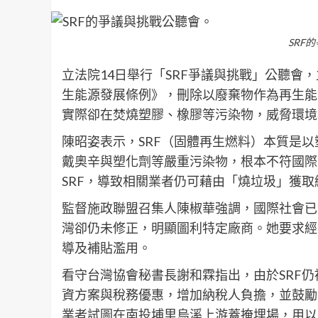
SRF
立法院14日舉行「SRF爭議與挑戰」公聽會
生能源發展條例》，刪除以廢棄物作為再生能
實際卻在焚燒塑膠、橡膠等污染物，威脅環境
陳昭姿表示，SRF（固體再生燃料）本質是
戴奧辛與塑化劑等嚴重污染物，根本不符國際
SRF，導致相關業者仍可藉由「燒垃圾」獲
監督施政聯盟召集人陳椒華強調，國際社會已
灣卻仍未修正，明顯圖利特定廠商。她要求經
導及補貼濫用。
看守台灣協會秘書長謝和霖指出，由於SRF仍
資方案與稅務優惠，增加納稅人負擔，並鼓勵
業者試圖在南投埔里烏溪上游蓋掩埋場，用以