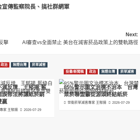
基金宣傳監察院長、搞社群網軍
Next:
反擊
AI審查vs全面禁止 美台在減害菸品政策上的雙軌路徑
政治
無煙台灣
菸草減害
投書/新聞稿
政治
無煙台灣
菸草減害
不減反增 王郁揚:藍
85%警示圖文治標不治本 台灣
錯誤修法將讓紙菸銷
禁菸聯盟籲從源頭終結紙菸
雙贏
世衛菸草減害專家 王郁揚
2026-07-29
專家 王郁揚
2026-07-29