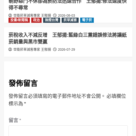
朝野惡鬥不休卻為菸防法迅速合作 王郁揚:修法速度快
得不尋常
世衛菸草減害專家 王郁揚
2026-08-03
投書/新聞稿
政治
無煙台灣
菸草減害
電子菸
菸稅收入不減反增 王郁揚:藍綠白三黨錯誤修法將讓紙
菸銷量與黑市雙贏
世衛菸草減害專家 王郁揚
2026-07-29
發佈留言
發佈留言必須填寫的電子郵件地址不會公開。
必填欄位
標示為
*
留言
*