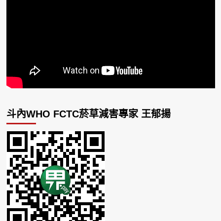
斗內WHO FCTC菸草減害專家 王郁揚