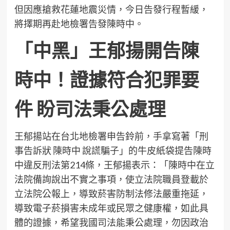
但因應搶救花蓮地震災情，今日告發行程暫緩，
將擇期再赴地檢署告發陳時中。
「中黑」王郁揚開告陳
時中！證據符合犯罪要
件 盼司法秉公處理
王郁揚站在台北地檢署申告鈴前，手拿寫著「刑
事告訴狀 陳時中 說謊騙子」的牛皮紙袋提告陳時
中違反刑法第214條，王郁揚表示：「陳時中在立
法院備詢說出不實之事項，使立法院職員登載於
立法院公報上，導致菸害防制法修法嚴重拖延，
導致電子菸損害未成年或民眾之健康權，如此具
體的證據，希望我國司法能秉公處理，勿因政治