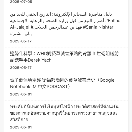
2025-07-05
دليل مناصرة السجائر الإلكترونية: التاريخ الخفي للحد من
أضرار التبغ من قبل وزارة الصحة والرعاية الاجتماعية #Fahad
Al-Jalajel #فهد بن عبدالرحمن الجلاجل #Sania Nishtar
#ثانیہ نشتر;
2025-05-17
邊緣化科學：WHO對菸草減害策略的背離 ft.世衛組織前
副總幹事Derek Yach
2025-05-17
電子菸倡議聖經 衛福部隱匿的菸草減害歷史（Google
NotebookLM 中文PODCAST）
2025-05-01
พระคัมภีร์แห่งการริเริ่มบุหรี่ไฟฟ้า ประวัติศาสตร์ที่ซ่อนเร้น
ของการลดอันตรายจากบุหรี่โดยกระทรวงสาธารณสุขและ
สวัสดิการ
2025-05-01