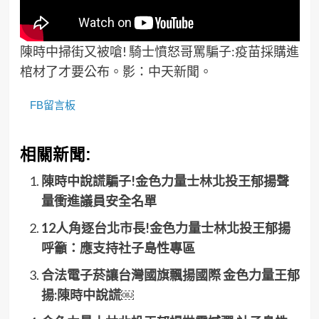
陳時中掃街又被嗆! 騎士憤怒哥罵騙子:疫苗採購進
棺材了才要公布。影：中天新聞。
FB留言板
相關新聞:
陳時中說謊騙子!金色力量士林北投王郁揚聲
量衝進議員安全名單
12人角逐台北市長!金色力量士林北投王郁揚
呼籲：應支持社子島性專區
合法電子菸讓台灣國旗飄揚國際 金色力量王郁
揚:陳時中說謊￼