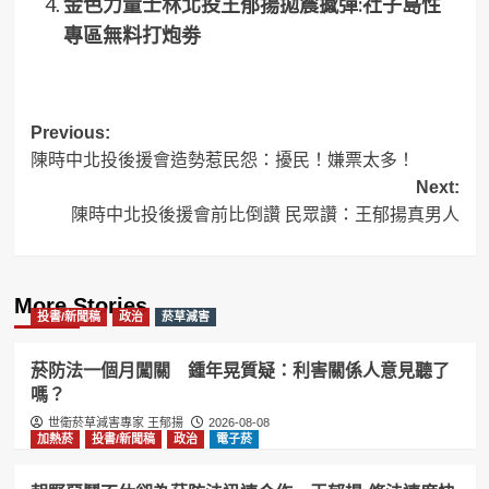
金色力量士林北投王郁揚拋震撼彈:社子島性
專區無料打炮劵
Post
Previous:
陳時中北投後援會造勢惹民怨：擾民！嫌票太多！
navigation
Next:
陳時中北投後援會前比倒讚 民眾讚：王郁揚真男人
More Stories
投書/新聞稿
政治
菸草減害
菸防法一個月闖關 鍾年晃質疑：利害關係人意見聽了
嗎？
世衛菸草減害專家 王郁揚
2026-08-08
加熱菸
投書/新聞稿
政治
電子菸