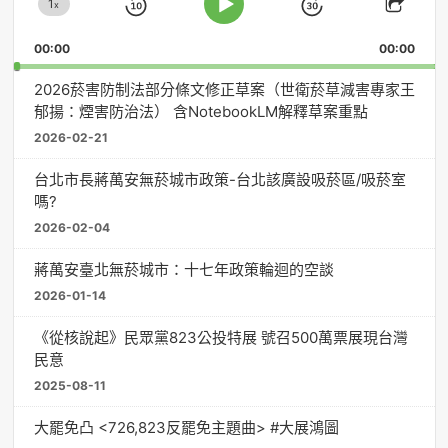
1
器
x
Skip
Jump
Change
Play
Shar
Playback
This
Pause
Backward
Forward
00:00
Rate
00:00
Episo
2026菸害防制法部分條文修正草案（世衛菸草減害專家王
郁揚：煙害防治法） 含NotebookLM解釋草案重點
2026-02-21
台北市長蔣萬安無菸城市政策-台北該廣設吸菸區/吸菸室
嗎?
2026-02-04
蔣萬安臺北無菸城市：十七年政策輪迴的空談
2026-01-14
《從核說起》民眾黨823公投特展 號召500萬票展現台灣
民意
2025-08-11
大罷免凸 <726,823反罷免主題曲> #大展鴻圖