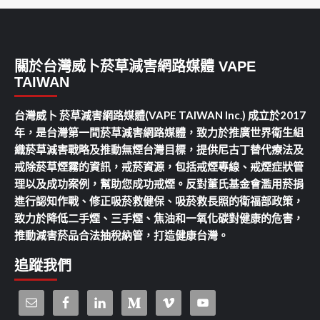
關於台灣威卜菸草減害網路媒體 VAPE
TAIWAN
台灣威卜 菸草減害網路媒體(VAPE TAIWAN Inc.) 成立於2017
年，是台灣第一間菸草減害網路媒體，致力於推廣世界衛生組
織菸草減害戰略及推動無煙台灣目標，提供尼古丁替代療法及
戒除菸草煙霧的資訊，戒菸資源，包括戒煙專線、戒煙症狀管
理以及成功案例，幫助您成功戒煙。反對董氏基金會濫用菸捐
進行認知作戰、修正吸菸救健保、吸菸救長照的衛福部政策，
致力於降低二手煙、三手煙、焦油和一氧化碳對健康的危害，
推動減害菸品合法抽稅納管，打造健康台灣。
追蹤我們