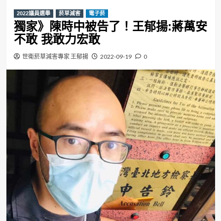
2022議員選舉
菸草減害
電子菸
獨家》陳時中被告了！王郁揚:蔣萬安
不敢 我敢力宏敢
世衛菸草減害專家 王郁揚
2022-09-19
0