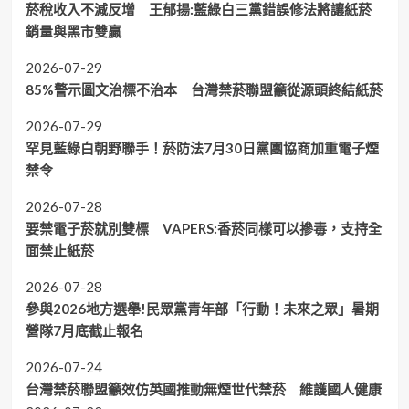
菸稅收入不減反增 王郁揚:藍綠白三黨錯誤修法將讓紙菸
銷量與黑市雙贏
2026-07-29
85%警示圖文治標不治本 台灣禁菸聯盟籲從源頭終結紙菸
2026-07-29
罕見藍綠白朝野聯手！菸防法7月30日黨團協商加重電子煙
禁令
2026-07-28
要禁電子菸就別雙標 VAPERS:香菸同樣可以摻毒，支持全
面禁止紙菸
2026-07-28
參與2026地方選舉!民眾黨青年部「行動！未來之眾」暑期
營隊7月底截止報名
2026-07-24
台灣禁菸聯盟籲效仿英國推動無煙世代禁菸 維護國人健康