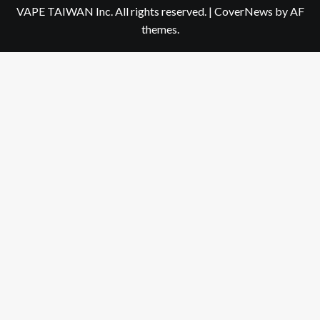
VAPE TAIWAN Inc. All rights reserved.
|
CoverNews
by AF
themes.