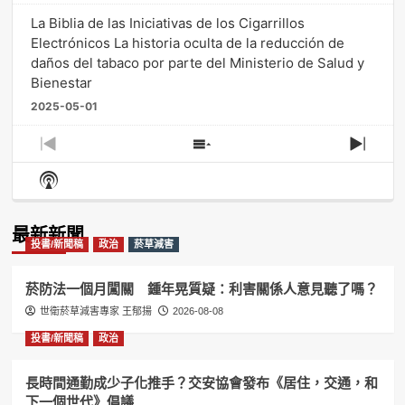
La Biblia de las Iniciativas de los Cigarrillos
Electrónicos La historia oculta de la reducción de
daños del tabaco por parte del Ministerio de Salud y
Bienestar
2025-05-01
Previous
Show
Next
Episode
Episodes
Episo
Show
List
Podcast
Information
最新新聞
投書/新聞稿
政治
菸草減害
菸防法一個月闖關 鍾年晃質疑：利害關係人意見聽了嗎？
世衛菸草減害專家 王郁揚
2026-08-08
投書/新聞稿
政治
長時間通勤成少子化推手？交安協會發布《居住，交通，和
下一個世代》倡議