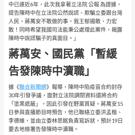
中已達近6年，此次我拿著立法院 公報 為證據，
提告陳時中在立法院公然說謊、欺騙立委跟台灣
人民，蔣萬安不敢做的事，我王郁揚敢、力宏
敢！同時希望我國司法能秉公處理此案件，揭露
陳時中說謊騙子的真面目。」
蔣萬安、國民黨「暫緩
告發陳時中瀆職」
據《
聯合新聞網
》報導，陳時中陷疫苗合約封存
30年引發爭議，面對立法院調閱資料還將合約
「塗黑遮蔽」，因此引發在野黨質疑。蔣萬安15
日參與直播節目時預告，他已聯絡立委洪孟楷、
李德維，並由立委林思銘負責寫訴狀，預計19日
要去地檢署告發陳時中瀆職。