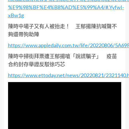
%E9%98%BF%E4%B8%AD%E5%99%A4/#.YyfwI-
xBw1g
陳時中場子又有人被抬走！ 王郁揚陳抗喊聲不
夠還帶狗助陣
https://www.appledaily.com.tw/life/20220806/5
陳時中掃街拜票遭王郁揚嗆「說謊騙子」 疫苗
合約封存舉證反駁徐巧芯
https://www.ettoday.net/news/20220821/2321140.