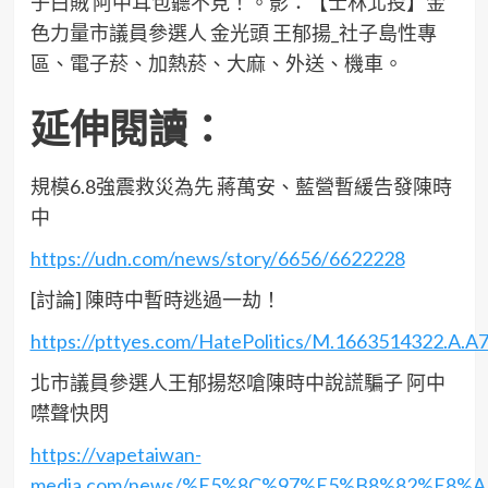
子白賊 阿中耳包聽不見！。影：【士林北投】金
色力量市議員參選人 金光頭 王郁揚_社子島性專
區、電子菸、加熱菸、大麻、外送、機車。
延伸閱讀：
規模6.8強震救災為先 蔣萬安、藍營暫緩告發陳時
中
https://udn.com/news/story/6656/6622228
[討論] 陳時中暫時逃過一劫！
https://pttyes.com/HatePolitics/M.1663514322.A.A
北市議員參選人王郁揚怒嗆陳時中說謊騙子 阿中
噤聲快閃
https://vapetaiwan-
media.com/news/%E5%8C%97%E5%B8%82%E