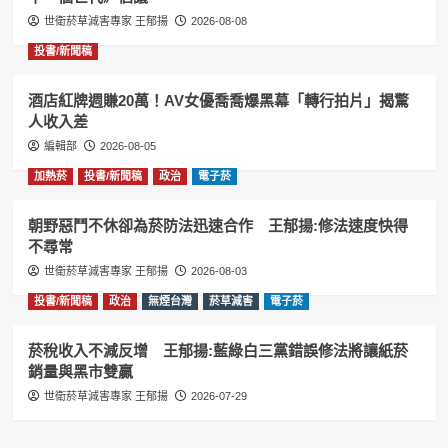
世衛菸草減害專家 王郁揚
2026-08-08
投書/新聞稿
酒店紅牌週賺20萬！AV女優喬喬爆黑幕「轉行拍片」揭驚
人收入差
編輯部
2026-08-05
加熱菸
投書/新聞稿
政治
電子菸
朝野惡鬥不休卻為菸防法迅速合作 王郁揚:修法速度快得
不尋常
世衛菸草減害專家 王郁揚
2026-08-03
投書/新聞稿
政治
無煙台灣
菸草減害
電子菸
菸稅收入不減反增 王郁揚:藍綠白三黨錯誤修法將讓紙菸
銷量與黑市雙贏
世衛菸草減害專家 王郁揚
2026-07-29