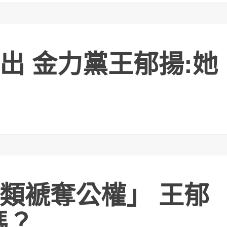
出 金力黨王郁揚:她
類褫奪公權」 王郁
嗎？