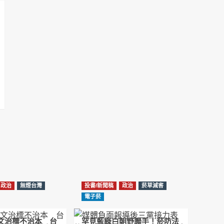
NotebookLM解釋草案重點
2026-02-21
台北市長蔣萬安無菸城市政策-台北該廣設吸菸
區/吸菸室嗎?
2026-02-04
蔣萬安臺北無菸城市：十七年政策輪迴的空談
2026-01-14
《從核說起》民眾黨823公投特展 號召500萬
票展現台灣民意
2025-08-11
Previous
Show
Next
Episode
Episodes
Episode
Show
大罷免凸 <726,823反罷免主題曲> #大展鴻圖
List
Podcast
2025-07-05
Information
政治
無煙台灣
投書/新聞稿
政治
菸草減害
دليل مناصرة السجائر الإلكترونية: التاريخ الخفي
電子菸
للحد من أضرار التبغ من قبل وزارة الصحة والرعاية
الاجتماعية #Fahad Al-Jalajel #فهد بن
圖文治標不治本 台
罕見藍綠白朝野聯手！菸防法