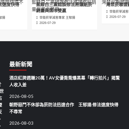
法速度快得
藍綠白三黨錯誤修法將讓紙菸
灣禁菸聯盟
銷量與黑市雙贏
世衛菸草減害
2026-07-29
郁揚
世衛菸草減害專家 王郁揚
2026-07-29
最新新聞
酒店紅牌週賺20萬！AV女優喬喬爆黑幕「轉行拍片」揭驚
於
人收入差
世
2026-08-05
古
朝野惡鬥不休卻為菸防法迅速合作 王郁揚:修法速度快得
煙
不尋常
反
、
2026-08-03
、