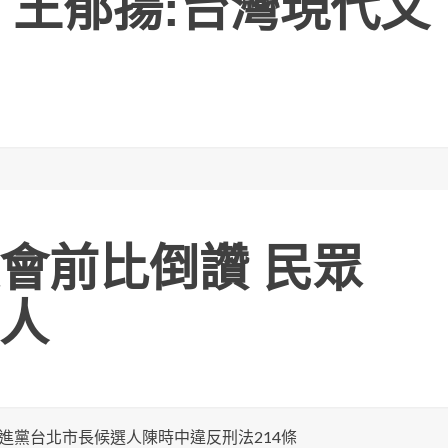
 王郁揚:台灣現代文
會前比倒讚 民眾
人