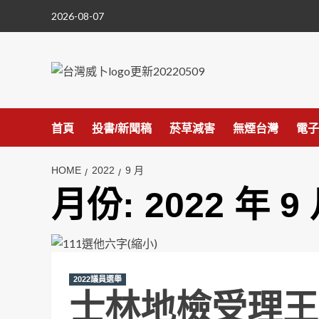
Skip
2026-08-07
to
content
首頁
投書/新聞稿
菸草減害
無煙台灣
電子
HOME
2022
9 月
月份:
2022 年 9
2022議員選舉
士林地檢受理王