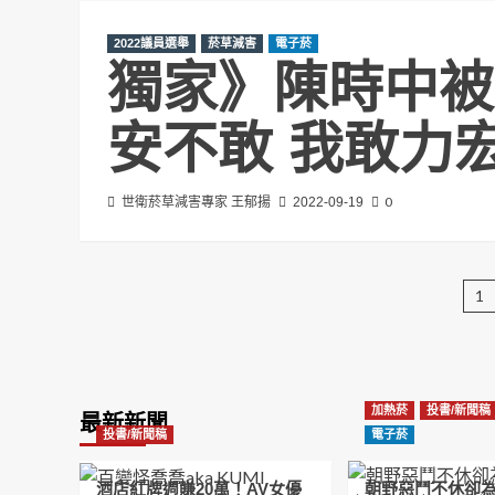
2022議員選舉
菸草減害
電子菸
獨家》陳時中被
安不敢 我敢力
0
世衛菸草減害專家 王郁揚
2022-09-19
1
加熱菸
投書/新聞稿
最新新聞
投書/新聞稿
電子菸
酒店紅牌週賺20萬！AV女優
朝野惡鬥不休卻