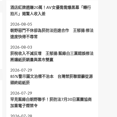
酒店紅牌週賺20萬！AV女優喬喬爆黑幕「轉行
拍片」揭驚人收入差
2026-08-05
朝野惡鬥不休卻為菸防法迅速合作 王郁揚:修法
速度快得不尋常
2026-08-03
菸稅收入不減反增 王郁揚:藍綠白三黨錯誤修法
將讓紙菸銷量與黑市雙贏
2026-07-29
85%警示圖文治標不治本 台灣禁菸聯盟籲從源
頭終結紙菸
2026-07-29
罕見藍綠白朝野聯手！菸防法7月30日黨團協商
加重電子煙禁令
2026-07-28