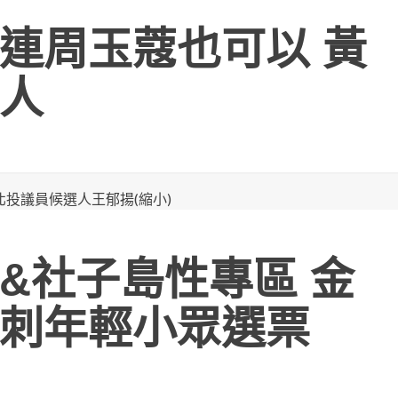
連周玉蔻也可以 黃
人
&社子島性專區 金
刺年輕小眾選票