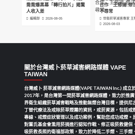
喬喬爆黑幕「轉行拍片」揭驚
合作 王郁揚:修
人收入差
不尋常
編輯部
2026-08-05
世衛菸草減害專家 王
2026-08-03
關於台灣威卜菸草減害網路媒體 VAPE
TAIWAN
台灣威卜 菸草減害網路媒體(VAPE TAIWAN Inc.) 成立
2017年，是台灣第一間菸草減害網路媒體，致力於推廣
界衛生組織菸草減害戰略及推動無煙台灣目標，提供尼
丁替代療法及戒除菸草煙霧的資訊，戒菸資源，包括戒
專線、戒煙症狀管理以及成功案例，幫助您成功戒煙。
對董氏基金會濫用菸捐進行認知作戰、修正吸菸救健保
吸菸救長照的衛福部政策，致力於降低二手煙、三手煙