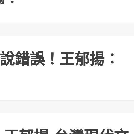
說錯誤！王郁揚：