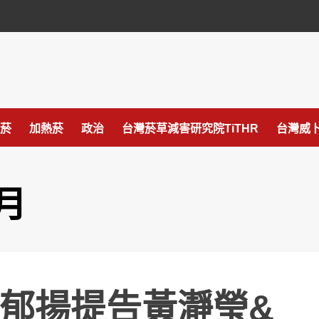
菸
加熱菸
政治
台灣菸草減害研究院TiTHR
台灣威卜
 月
郁揚提告黃瀞瑩&