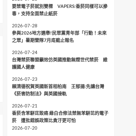
要禁電子菸就別雙標 VAPERS:香菸同樣可以摻
毒，支持全面禁止紙菸
2026-07-28
參與2026地方選舉!民眾黨青年部「行動！未來
之眾」暑期營隊7月底截止報名
2026-07-24
台灣禁菸聯盟籲效仿英國推動無煙世代禁菸 維
護國人健康
2026-07-23
賴清德祝賀英國新首相柏南 王郁揚:先讓台灣
《菸害防制法》與英國接軌
2026-07-21
香菸含苯駢芘致癌 綠白合修法禁無苯駢芘的電子
菸 遭批錯誤政策比貪汙更可怕
2026-07-20