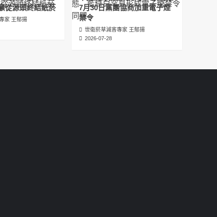
عبدالرحمن الجلاجل #Sania Nishtar #ثانیہ نشتر;
籲從源頭終結紙菸
7月30日黨團協商加重電子煙
2025-05-17
禁令
專家 王郁揚
世衛菸草減害專家 王郁揚
邊緣化科學：WHO對菸草減害策略的背離 ft.世
2026-07-28
衛組織前副總幹事Derek Yach
2025-05-17
電子菸倡議聖經 衛福部隱匿的菸草減害歷史
（Google NotebookLM 中文PODCAST）
2025-05-01
พระคัมภีร์แห่งการริเริ่มบุหรี่ไฟฟ้า ประวัติศาสตร์
ที่ซ่อนเร้นของการลดอันตรายจากบุหรี่โดย
กระทรวงสาธารณสุขและสวัสดิการ
2025-05-01
La Biblia de las Iniciativas de los Cigarrillos
Electrónicos La historia oculta de la
reducción de daños del tabaco por parte
del Ministerio de Salud y Bienestar