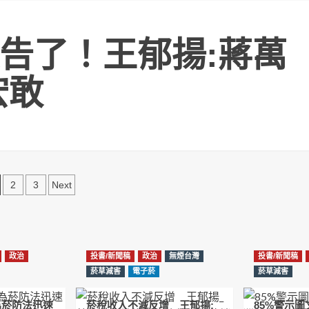
告了！王郁揚:蔣萬
宏敢
文
2
3
Next
章
分
頁
政治
投書/新聞稿
政治
無煙台灣
投書/新聞稿
菸草減害
電子菸
菸草減害
為菸防法迅速
菸稅收入不減反增 王郁揚:
85%警示