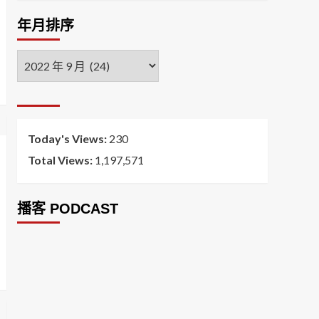
年月排序
年
月
排
序
Today's Views:
230
Total Views:
1,197,571
播客 PODCAST
2026菸害防制法部分條文修正草案（世衛菸草
減害專家王郁揚：煙害防治法） 含